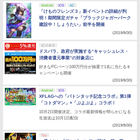
Android
iOS
AC
「けものフレンズ３」新イベントの詳細が判
明！期間限定ガチャ「ブラックジャガーパーク
建設中！しょうたい」前半を開催
(2019/9/30)
ビジネス
ドスパラ、政府が実施する“キャッシュレス・
消費者還元事業”の対象店に
好きなPCパーツ100万円分が抽選で1名に当たるキ
ャンペーンも開催
(2019/9/30)
Android
iOS
XFLAGへの「バトンタッチ記念コラボ」第1弾
「コトダマン」×「ぷよぷよ」コラボ！
10月2日開催決定。コラボ最新情報が明らかになる
生放送は10月1日配信
(2019/9/30)
Toy