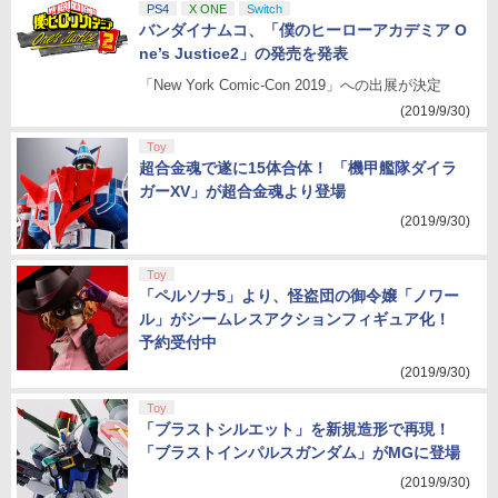
PS4
X ONE
Switch
バンダイナムコ、「僕のヒーローアカデミア O
ne’s Justice2」の発売を発表
「New York Comic-Con 2019」への出展が決定
(2019/9/30)
Toy
超合金魂で遂に15体合体！ 「機甲艦隊ダイラ
ガーXV」が超合金魂より登場
(2019/9/30)
Toy
「ペルソナ5」より、怪盗団の御令嬢「ノワー
ル」がシームレスアクションフィギュア化！
予約受付中
(2019/9/30)
Toy
「ブラストシルエット」を新規造形で再現！
「ブラストインパルスガンダム」がMGに登場
(2019/9/30)