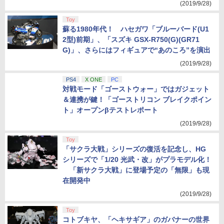
(2019/9/28)
Toy
蘇る1980年代！ ハセガワ「ブルーバード(U1
2型)前期」、「スズキ GSX-R750(G)(GR71
G)」、さらにはフィギュアで“あのころ”を演出
(2019/9/28)
PS4
X ONE
PC
対戦モード「ゴーストウォー」ではガジェット
＆連携が鍵！「ゴーストリコン ブレイクポイン
ト」オープンβテストレポート
(2019/9/28)
Toy
「サクラ大戦」シリーズの復活を記念し、HG
シリーズで「1/20 光武・改」がプラモデル化！
「新サクラ大戦」に登場予定の「無限」も現
在開発中
(2019/9/28)
Toy
コトブキヤ、「ヘキサギア」のガバナーの世界