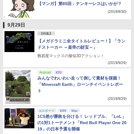
【マンガ】第85回：テンキーレスはいかが？
(2019/9/30)
9月29日
【特集】
【メガドラミニ全タイトルレビュー！】「ラン
ドストーカー ～皇帝の財宝～」
難易度マックスの擬似3Dアクション！
(2019/9/29)
Android
iOS
みんなでわいわい走って倒して素材を採掘！
「Minecraft Earth」ローンチイベントレポー
ト
(2019/9/29)
eスポーツ
WIN
Mac
1CS差が勝敗を分ける！ レッドブル、「LoL」
の1対1トーナメント「Red Bull Player One 20
19」の日本予選を開催