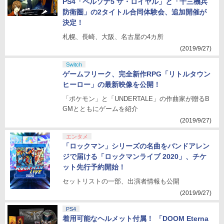
PS4「ペルソナ5 ザ・ロイヤル」と「十三機兵
防衛圏」の2タイトル合同体験会、追加開催が
決定！
札幌、長崎、大阪、名古屋の4カ所
(2019/9/27)
Switch
ゲームフリーク、完全新作RPG「リトルタウン
ヒーロー」の最新映像を公開！
「ポケモン」と「UNDERTALE」の作曲家が贈るB
GMとともにゲームを紹介
(2019/9/27)
エンタメ
「ロックマン」シリーズの名曲をバンドアレン
ジで届ける「ロックマンライブ 2020」、チケ
ット先行予約開始！
セットリストの一部、出演者情報も公開
(2019/9/27)
PS4
着用可能なヘルメット付属！ 「DOOM Eterna