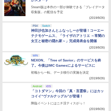
がスタート
Steam版は本作の一部が体験できる「プレイデータ
収集版」の配信を予定
(2019/9/26)
PS4
Switch
神田沙也加さんとふなっしーが登場！コーエー
テクモゲームス、「ライザのアトリエ ～常闇の
女王と秘密の隠れ家～」完成発表会を開催
(2019/9/26)
WIN
NEXON、「Tree of Savior」のサービスを終
了。今後はIMC Gamesによるサービスに
初報から一転、データ移行の実施を決定
(2019/9/26)
Android
iOS
「コトダマン」今回の「真・言霊祭」にはカッ
コイイ“ヴァルナッグル”が登場！
降臨イベントにはニチ没ティスがっ！
(2019/9/26)