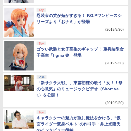
Toy
忍装束の丈が短かすぎる！ P.O.Pワンピースシ
リーズより「おナミ」が登場
(2019/9/30)
Toy
ゴツい武装と女子高生のギャップ！ 重兵装型女
子高生「figma 参」登場
(2019/9/30)
PS4
「新サクラ大戦」、東雲初穂の歌う「女！！祭
の心意気」のミュージックビデオ（Short ve
r.）を公開！
(2019/9/30)
Toy
キャラクターの魅力が服に魔法をかける、“仮
面ライダー変身ベルト”の作り手・井上光隆氏
のインタビュー後編