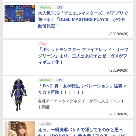
Android
iOS
大人気TCG「デュエルマスターズ」がアプリで
遊べる！「DUEL MASTERS PLAY'S」が今冬
配信決定！
(2019/9/26)
Toy
「ポケットモンスター ファイアレッド・リーフ
グリーン」より、主人公女の子とゼニガメがフ
ィギュア化！
(2019/9/26)
Android
iOS
「Ｄ×２ 真・女神転生リベレーション」猛将マ
サカド再臨！！！！！！
各種アイテムやマグネタイトが手に入るイベント
も開催
(2019/9/26)
その他
えっ、一瞬洗濯バサミで隠してるのかと思っ