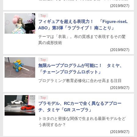
(2019/9/27)
Toy
フィギュアを超える表現力！ 「Figure-riseL
ABO」第3弾「ラブライブ！ 南ことり」
テーマは「衣装」。布の質感まで表現するその驚
異の成形技術
(2019/9/27)
Toy
無限ループプログラムが可能に！ タミヤ、
「チェーンプログラムロボット」
プログラミング教育必修化に合わせ高まる注目
(2019/9/27)
Toy
プラモデル、RCカーで全く異なるアプロー
チ、タミヤ「GR スープラ」
トヨタのと密接な関係で生まれる最新モデルをど
う表現するか？
(2019/9/27)