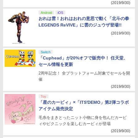
(2019/9/30)
Android
iOS
おれは雲！おれはおれの意思で動く「北斗の拳
LEGENDS ReVIVE」に雲のジュウザ登場!!
(2019/9/30)
Switch
「Cuphead」が20%オフで販売中！ 任天堂、
セール情報を更新
2周年記念！ 全プラットフォーム対象でセールを開
催
(2019/9/30)
Toy
「星のカービィ」×「ITS'DEMO」第2弾コラボ
アイテム発売決定
毛糸をまきとったニット小物に身を包んだカービ
ィやピクニックを楽しむカービィが登場
(2019/9/30)