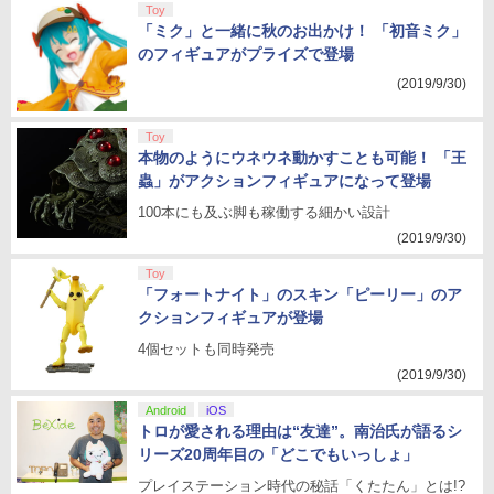
Toy
「ミク」と一緒に秋のお出かけ！ 「初音ミク」
のフィギュアがプライズで登場
(2019/9/30)
Toy
本物のようにウネウネ動かすことも可能！ 「王
蟲」がアクションフィギュアになって登場
100本にも及ぶ脚も稼働する細かい設計
(2019/9/30)
Toy
「フォートナイト」のスキン「ピーリー」のア
クションフィギュアが登場
4個セットも同時発売
(2019/9/30)
Android
iOS
トロが愛される理由は“友達”。南治氏が語るシ
リーズ20周年目の「どこでもいっしょ」
プレイステーション時代の秘話「くたたん」とは!?