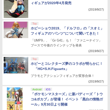
ィギュアが2020年4月発売
(2019/9/27)
Toy
ホビーショウ2019、「ドルフロ」の「スオミ」
フィギュアの“パンツ”について聞いてきた！
「UMP9」、「Gr G41」も！ 「ファニーナイツ」
ブースで今後のラインナップを発表
(2019/9/27)
Toy
ホビーとコレクターズ夢のコラボが明らかに！
「HG×S.H.Figuarts」
プラモとアクションフィギュアが変形合体！
(2019/9/27)
Android
iOS
「ポケモンマスターズ」に新バディーズ「トウ
コ&ポカブ」が登場！ イベント「黒白の情熱ガ
ール」9月30日より開催