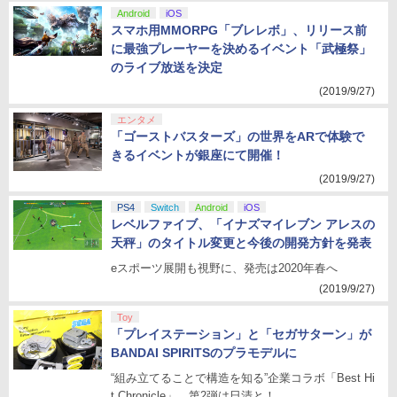
Android
iOS
スマホ用MMORPG「ブレレボ」、リリース前
に最強プレーヤーを決めるイベント「武極祭」
のライブ放送を決定
(2019/9/27)
エンタメ
「ゴーストバスターズ」の世界をARで体験で
きるイベントが銀座にて開催！
(2019/9/27)
PS4
Switch
Android
iOS
レベルファイブ、「イナズマイレブン アレスの
天秤」のタイトル変更と今後の開発方針を発表
eスポーツ展開も視野に、発売は2020年春へ
(2019/9/27)
Toy
「プレイステーション」と「セガサターン」が
BANDAI SPIRITSのプラモデルに
“組み立てることで構造を知る”企業コラボ「Best Hi
t Chronicle」、第2弾は日清と！