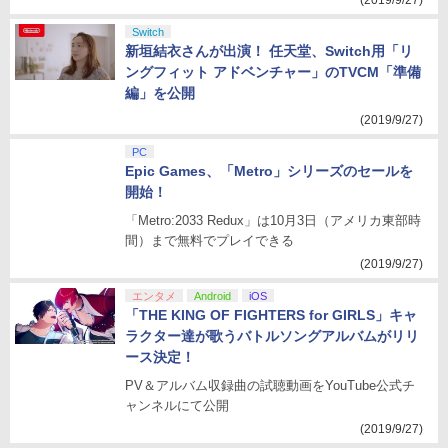
(2019/9/27)
Switch
新垣結衣さんが出演！ 任天堂、Switch用「リ
ングフィット アドベンチャー」のTVCM「準備
編」を公開
(2019/9/27)
PC
Epic Games、「Metro」シリーズのセールを
開始！
「Metro:2033 Redux」は10月3日（アメリカ東部時
間）まで無料でプレイできる
(2019/9/27)
エンタメ
Android
iOS
「THE KING OF FIGHTERS for GIRLS」キャ
ラクター達が歌うバトルソングアルバムがリリ
ース決定！
PV＆アルバム収録曲の試聴動画をYouTube公式チ
ャンネルにて公開
(2019/9/27)