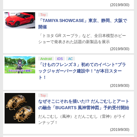
(2019/9/30)
Toy
「TAMIYA SHOWCASE」東京、静岡、大阪で
開催
「トヨタ GR スープラ」など、全日本模型ホビー
ショーで発表された話題の新製品を展示
(2019/9/30)
Android
iOS
AC
「けものフレンズ３」初めてのイベント“ブラ
ックジャガーパーク建設中！”が本日スター
ト！
(2019/9/30)
Toy
なぜそこにそれを描いた!? だんごむしとアート
の融合「BUGARTS 風神雷神図」予約受付開始
だんごむし（風神）とだんごむし（雷神）がライ
ンナップ！
(2019/9/30)