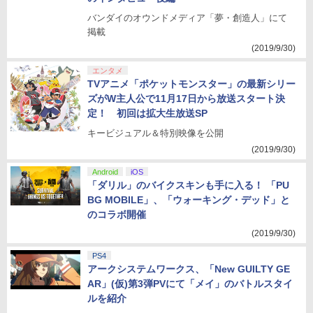
バンダイのオウンドメディア「夢・創造人」にて
掲載
(2019/9/30)
エンタメ
TVアニメ「ポケットモンスター」の最新シリー
ズがW主人公で11月17日から放送スタート決
定！ 初回は拡大生放送SP
キービジュアル＆特別映像を公開
(2019/9/30)
Android
iOS
「ダリル」のバイクスキンも手に入る！ 「PU
BG MOBILE」、「ウォーキング・デッド」と
のコラボ開催
(2019/9/30)
PS4
アークシステムワークス、「New GUILTY GE
AR」(仮)第3弾PVにて「メイ」のバトルスタイ
ルを紹介