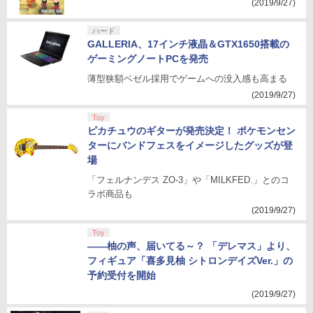
(2019/9/27)
ハード
GALLERIA、17インチ液晶＆GTX1650搭載の
ゲーミングノートPCを発売
薄型狭額ベゼル採用でゲームへの没入感も高まる
(2019/9/27)
Toy
ピカチュウのギターが発売決定！ ポケモンセン
ターにバンドフェスをイメージしたグッズが登
場
「フェルナンデス ZO-3」や「MILKFED.」とのコ
ラボ商品も
(2019/9/27)
Toy
――柚の声、届いてる～？ 「デレマス」より、
フィギュア「喜多見柚 シトロンデイズVer.」の
予約受付を開始
(2019/9/27)