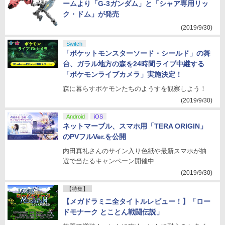
ームより「G-3ガンダム」と「シャア専用リッ
ク・ドム」が発売
(2019/9/30)
Switch
「ポケットモンスターソード・シールド」の舞
台、ガラル地方の森を24時間ライブ中継する
「ポケモンライブカメラ」実施決定！
森に暮らすポケモンたちのようすを観察しよう！
(2019/9/30)
Android
iOS
ネットマーブル、スマホ用「TERA ORIGIN」
のPVフルVer.を公開
内田真礼さんのサイン入り色紙や最新スマホが抽
選で当たるキャンペーン開催中
(2019/9/30)
【特集】
【メガドラミニ全タイトルレビュー！】「ロー
ドモナーク とことん戦闘伝説」