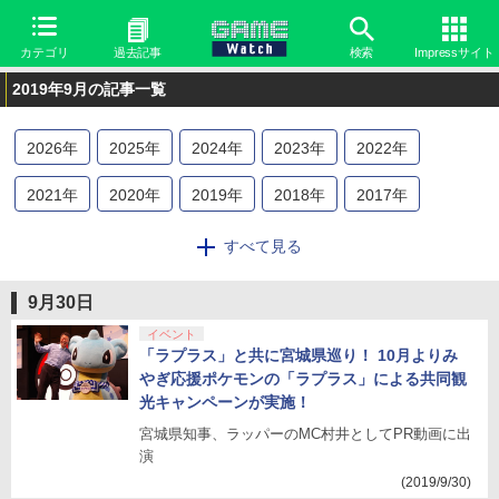
カテゴリ
過去記事
検索
Impressサイト
2019年9月の記事一覧
2026
年
2025
年
2024
年
2023
年
2022
年
2021
年
2020
年
2019
年
2018
年
2017
年
2016
年
2015
年
2014
年
2013
年
2012
年
すべて見る
2011
年
2010
年
2009
年
2008
年
2007
年
9月30日
2006
年
2005
年
2004
年
2003
年
2002
年
イベント
「ラプラス」と共に宮城県巡り！ 10月よりみ
やぎ応援ポケモンの「ラプラス」による共同観
2001
年
2000
年
光キャンペーンが実施！
宮城県知事、ラッパーのMC村井としてPR動画に出
演
(2019/9/30)