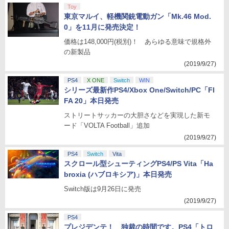
Toy
東京マルイ、軽機関銃電動ガン「Mk.46 Mod.
0」を11月に発売決定！
価格は148,000円(税別)！ あらゆる意味で規格外
の新製品
(2019/9/27)
PS4
X ONE
Switch
WIN
シリーズ最新作PS4/Xbox One/Switch/PC「FI
FA 20」本日発売
ストリートサッカーの大胆さなどを実現した新モ
ード「VOLTA Football」追加
(2019/9/27)
PS4
Switch
Vita
スクロール型シューティングPS4/PS Vita「Ha
broxia (ハブロキシア)」本日発売
Switch版は9月26日に発売
(2019/9/27)
PS4
プレジデンテ！ 独裁の時間です。PS4「トロ