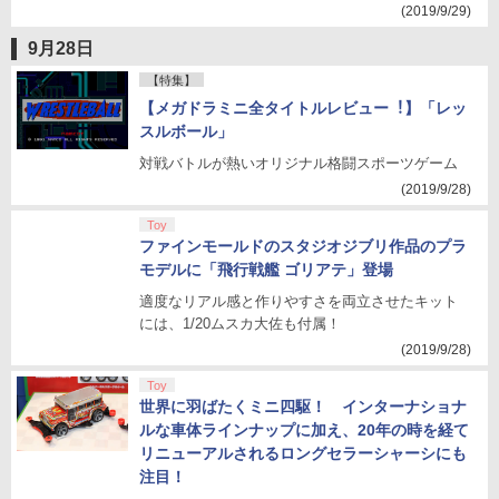
(2019/9/29)
9月28日
【特集】
【メガドラミニ全タイトルレビュー︕】「レッ
スルボール」
対戦バトルが熱いオリジナル格闘スポーツゲーム
(2019/9/28)
Toy
ファインモールドのスタジオジブリ作品のプラ
モデルに「飛行戦艦 ゴリアテ」登場
適度なリアル感と作りやすさを両立させたキット
には、1/20ムスカ大佐も付属！
(2019/9/28)
Toy
世界に羽ばたくミニ四駆！ インターナショナ
ルな車体ラインナップに加え、20年の時を経て
リニューアルされるロングセラーシャーシにも
注目！