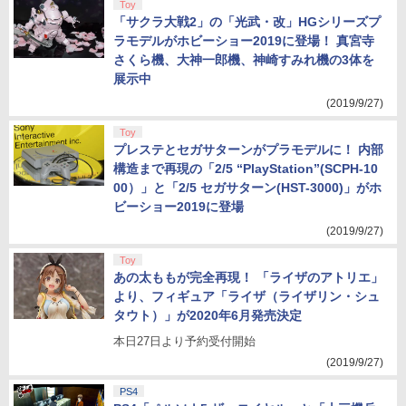
Toy
「サクラ大戦2」の「光武・改」HGシリーズプ
ラモデルがホビーショー2019に登場！ 真宮寺
さくら機、大神一郎機、神崎すみれ機の3体を
展示中
(2019/9/27)
Toy
プレステとセガサターンがプラモデルに！ 内部
構造まで再現の「2/5 “PlayStation”(SCPH-10
00）」と「2/5 セガサターン(HST-3000)」がホ
ビーショー2019に登場
(2019/9/27)
Toy
あの太ももが完全再現！ 「ライザのアトリエ」
より、フィギュア「ライザ（ライザリン・シュ
タウト）」が2020年6月発売決定
本日27日より予約受付開始
(2019/9/27)
PS4