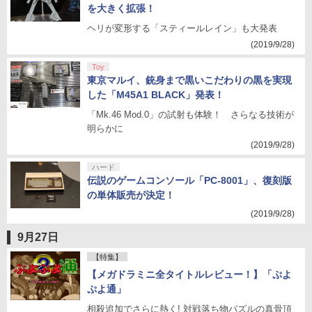
を大きく拡張！
ヘリが変形する「スティールレイン」も大発表
(2019/9/28)
Toy
東京マルイ、銃身まで黒いこだわりの黒を実現
した「M45A1 BLACK」発表！
「Mk.46 Mod.0」の試射も体験！ さらなる技術が
明らかに
(2019/9/28)
ハード
伝説のゲームコンソール「PC-8001」、復刻版
の単体販売が決定！
(2019/9/28)
9月27日
【特集】
【メガドラミニ全タイトルレビュー！】「ぷよ
ぷよ通」
相殺追加でさらに熱く! 対戦落ち物パズルの真骨頂