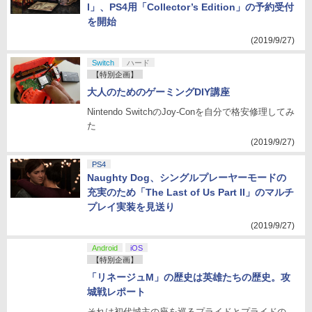
l」、PS4用「Collector’s Edition」の予約受付
を開始
(2019/9/27)
Switch
ハード
【特別企画】
大人のためのゲーミングDIY講座
Nintendo SwitchのJoy-Conを自分で格安修理してみ
た
(2019/9/27)
PS4
Naughty Dog、シングルプレーヤーモードの
充実のため「The Last of Us Part II」のマルチ
プレイ実装を見送り
(2019/9/27)
Android
iOS
【特別企画】
「リネージュM」の歴史は英雄たちの歴史。攻
城戦レポート
それは初代城主の座を巡るプライドとプライドの