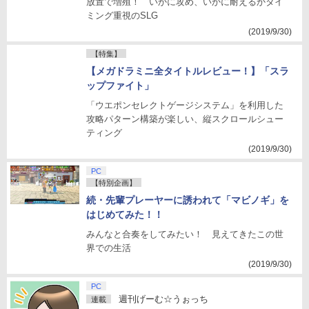
放置で増殖！ いかに攻め、いかに耐えるかタイ
ミング重視のSLG
(2019/9/30)
【特集】
【メガドラミニ全タイトルレビュー！】「スラ
ップファイト」
「ウエポンセレクトゲージシステム」を利用した
攻略パターン構築が楽しい、縦スクロールシュー
ティング
(2019/9/30)
PC
【特別企画】
続・先輩プレーヤーに誘われて「マビノギ」を
はじめてみた！！
みんなと合奏をしてみたい！ 見えてきたこの世
界での生活
(2019/9/30)
PC
週刊げーむ☆うぉっち
連載