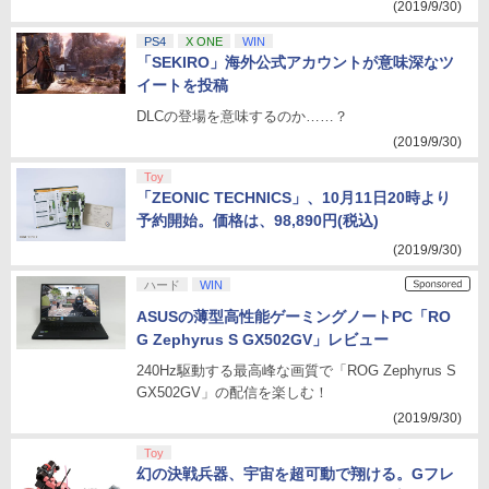
(2019/9/30)
PS4
X ONE
WIN
「SEKIRO」海外公式アカウントが意味深なツ
イートを投稿
DLCの登場を意味するのか……？
(2019/9/30)
Toy
「ZEONIC TECHNICS」、10月11日20時より
予約開始。価格は、98,890円(税込)
(2019/9/30)
ハード
WIN
ASUSの薄型高性能ゲーミングノートPC「RO
G Zephyrus S GX502GV」レビュー
240Hz駆動する最高峰な画質で「ROG Zephyrus S
GX502GV」の配信を楽しむ！
(2019/9/30)
Toy
幻の決戦兵器、宇宙を超可動で翔ける。Gフレ