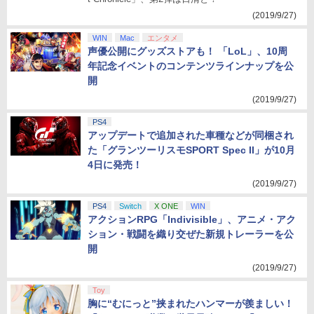
(2019/9/27)
WIN
Mac
エンタメ
声優公開にグッズストアも！ 「LoL」、10周
年記念イベントのコンテンツラインナップを公
開
(2019/9/27)
PS4
アップデートで追加された車種などが同梱され
た「グランツーリスモSPORT Spec II」が10月
4日に発売！
(2019/9/27)
PS4
Switch
X ONE
WIN
アクションRPG「Indivisible」、アニメ・アク
ション・戦闘を織り交ぜた新規トレーラーを公
開
(2019/9/27)
Toy
胸に“むにっと”挟まれたハンマーが羨ましい！