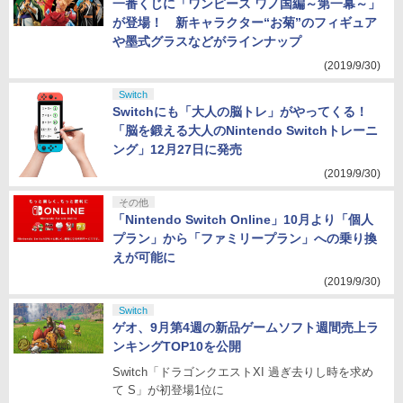
一番くじに「ワンピース ワノ国編～第一幕～」
が登場！ 新キャラクター“お菊”のフィギュア
や墨式グラスなどがラインナップ
(2019/9/30)
Switch
Switchにも「大人の脳トレ」がやってくる！
「脳を鍛える大人のNintendo Switchトレーニ
ング」12月27日に発売
(2019/9/30)
その他
「Nintendo Switch Online」10月より「個人
プラン」から「ファミリープラン」への乗り換
えが可能に
(2019/9/30)
Switch
ゲオ、9月第4週の新品ゲームソフト週間売上ラ
ンキングTOP10を公開
Switch「ドラゴンクエストXI 過ぎ去りし時を求め
て S」が初登場1位に