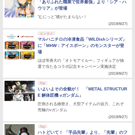
「ありふれた職業で世界最強」より「シア・ハ
ウリア」が登場
“むにっと”感がたまらない！
(2019/9/27)
エンタメ
マルハニチロの冷凍食品「WILDishシリーズ」
に「MHW：アイスボーン」のモンスターが登
場
ほぼ等身大の「オトモアイルー」フィギュアが抽
選で当たるコラボ記念キャンペーン実施決定
(2019/9/27)
Toy
いよいよその全貌が！ 「METAL STRUCTUR
E 解体匠機 νガンダム」
圧倒される緻密さ、大型アイテムの迫力、これぞ
究極のνガンダム
(2019/9/27)
Toy
ハトどいて！ 「手品先輩」より、「先輩」のフ