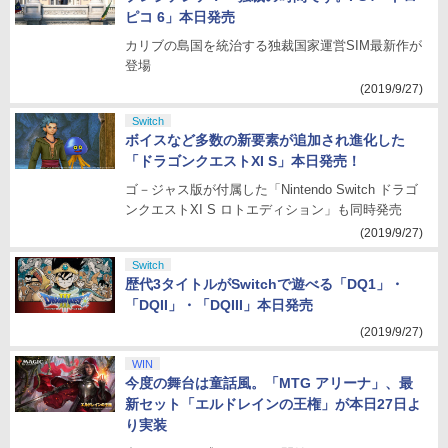
ピコ 6」本日発売
カリブの島国を統治する独裁国家運営SIM最新作が
登場
(2019/9/27)
Switch
ボイスなど多数の新要素が追加され進化した
「ドラゴンクエストXI S」本日発売！
ゴ－ジャス版が付属した「Nintendo Switch ドラゴ
ンクエストXI S ロトエディション」も同時発売
(2019/9/27)
Switch
歴代3タイトルがSwitchで遊べる「DQ1」・
「DQII」・「DQIII」本日発売
(2019/9/27)
WIN
今度の舞台は童話風。「MTG アリーナ」、最
新セット「エルドレインの王権」が本日27日よ
り実装