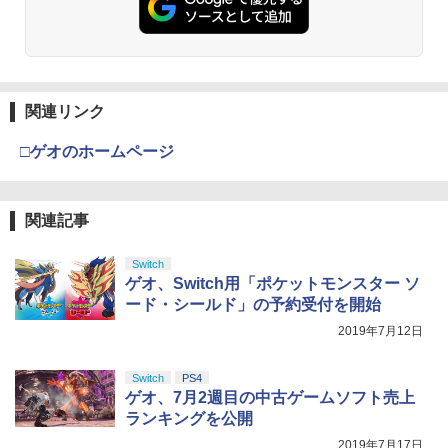
ンラインコード]
￥3,523
￥1,000
関連リンク
劇場版「鬼滅の刃」無限城編 第一章 猗
3
【純正品】Xbox ワイヤレス コントロー
3
窩座再来 完全生産限定版 [Blu-ray]
ラー + USB-C® ケーブル
□ゲオのホームページ
￥8,698
￥8,300
関連記事
Xbox プリペイドカード 5,000円 デジタ
4
『映画 ラブライブ！蓮ノ空女学院スクー
4
ルコード 【旧 Xbox ギフトカード】 [オ
Switch
ルアイドルクラブ Bloom Garden Part
ンラインコード]
ゲオ、Switch用「ポケットモンスター ソ
y』Blu-ray（特装限定版）
ード・シールド」の予約受付を開始
￥5,000
￥8,589
2019年7月12日
Switch
PS4
【純正品】Xbox ワイヤレス コントロー
5
劇場版「鬼滅の刃」無限城編 第一章 猗
ゲオ、7月2週目の中古ゲームソフト売上
5
ラー (ロボット ホワイト)
窩座再来 完全生産限定版 [DVD]
ランキングを公開
￥7,681
2019年7月17日