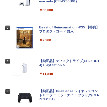
ese only (CFI-2200B01)
￥5,832
テレビ麻雀ゲーム 家庭用 麻雀ゲーム 一
2
￥55,000
【中古】【未使用品】ベイマックス Mov
【PowerA 公式ストア】パワーエー アド
オリ特付【08/27発売日お届け☆予約】
人遊び 電池式 脳トレ 麻雀 卓上 玩具 お
2
2
2
ieNEX [DVDのみ]
バンテージ・ワイヤレスコントローラー
【新品】【PS5】METAL GEAR SOLID :
もちゃ ゲーム 持ち運び ポータブル 高齢
for Nintendo Switch 2 - ブラック 【任
MASTER COLLECTION Vol.2 [PS5版]
者 シニア プレゼント 父親 祖父 おうち時
天堂公式ライセンス商品】送料無料 国内
★浅草マッハオリジナル特典マイクロフ
￥3,280
間 敬老の日 父の日 ギフト 3ヶ月保証 EF
スプラトゥーン レイダース -Switch2
Beast of Reincarnation -PS5 【特典】
2
2年保証
ァイバータオル付★
-HO09
2
プロダクトコード 封入
￥6,455
￥7,900
￥6,080
￥3,500
￥7,286
機動戦士ガンダムSEED FREEDOM(通常
3
版)【Blu-ray】 [ 矢立肇 ]
【8/05.8/10限定！お買い物マラソン×5の
【特典】BLUE REFLECTION Quartet:
【中古】ファイナルファンタジーIV
3
3
3
￥4,030
つく日｜ポイント最大49.5倍】【新品未
少女たちのキセキ PS5版(【早期購入特
Nintendo Switch 2(日本語・国内専用)
【純正品】ディスクドライブ(CFI-ZDD1
3
3
開封】バイオハザード レクイエム 通常
典】特別フォトフレーム「Quartet」)
￥3,799
J) PlayStation 5
版/Switch 2【日曜日以外即日発送】※レ
￥55,603
ターパック全国送料無料
￥6,350
￥11,849
【BLU-R】超かぐや姫！ Blu-ray通常版
4
￥7,974
￥5,780
ゲーム機 本体 脳を鍛える大人の娯楽ゲ
4
【特典】STEINS;GATE RE:BOOT PS5
4
ーム 4タイトル収録 HDMI 差すだけ ワイ
【純正品】DualSense ワイヤレスコン
ニンテンドープリペイド番号 9000円|オ
4
版(【早期購入同梱特典】「STEINS;GAT
4
ヤレスコントローラー 付き 麻雀 将棋 脳
トローラー ミッドナイト ブラック(CFI-
ンラインコード版
【特典】ドラゴンクエストVII Reimagin
E 変移空間のオクテット」DLC)
4
トレ ゲーム イーハトーヴォ物語 サラブ
ZCT2J01)
ed NintendoSwitch2版(40周年スライム
レッドブリーダー3 KTFC-008B【メール
アクリルチャーム)
￥9,000
￥6,358
便送料無料】