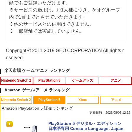
頭でもご登録いただけます。
※サービスの適用は、お1人様につき、ゲオグループ
内で1台までとさせていただきます。
※他のサービスとの併用はできません。
※一部店舗では実施していません。
Copyright © 2011-2019 GEO CORPORATION All rights r
eserved.
楽天市場 ゲーム/アニメ ランキング
Nintendo Switch 2
PlayStation 5
ゲームグッズ
アニメ
Amazon ゲーム/アニメ ランキング
Nintendo Switch 2
PlayStation 5
Xbox
アニメ
スーパー マリオパーティ ジャンボリー
【早期購入特典付き】【2026年10月29
NewスーパーマリオブラザーズWii ノコ
スマイルスライム ラメでキラキラ！キー
1
1
1
1
Amazon PlayStation 5 販売ランキング
Nintendo Switch 2 Edition ＋ ジャンボ
日発売】 スパイクチュンソフト｜Spike
ノコエアホッケー
ホルダー キングスライム
更新日時：2026/08/06 12:12
リーTV Switch 2【ポスト投函】
Chunsoft Dune: Awakening【PS5】
￥1,218
￥2,960
スプラトゥーン レイダース|オンライン
PlayStation 5 デジタル・エディション
1
1
￥7,882
￥5,740
コード版
日本語専用 Console Language: Japan