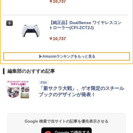
￥10,737
舞台『刀剣乱舞』蔵出し映像集ー天伝 蒼
5
空の兵 大坂冬の陣 篇ー【Blu-ray】 [ 本
￥7,987
￥4,980
田礼生 ]
ニンテンドープリペイド番号 5000円|オ
【楽天ブックス限定特典+特典】SILENT
5
5
【純正品】DualSense ワイヤレスコン
￥6,864
ンラインコード版
5
HILL: Townfall(アクリルキーホルダー+
トローラー(CFI-ZCT2J)
【特典】ほの暮しの庭 switch2版(【初
【早期購入封入特典】DLCチラシ)
5
ゲーム&ウオッチ スーパーマリオブラザ
5
回外付特典】切り取れるクリアカード)
￥5,000
ーズ
￥10,737
￥7,480
￥8,118
￥6,500
Amazonランキングをもっと見る
編集部のおすすめ記事
Xbox プリペイドカード 10,000円 デジ
劇場版「鬼滅の刃」無限城編 第一章 猗
PS4
1
1
タルコード 【旧 Xbox ギフトカード】
窩座再来 通常版 [Blu-ray]
「新サクラ大戦」、ゲオ限定のスチール
[オンラインコード]
ブックのデザインが発表！
￥3,964
￥10,000
Google 検索で当サイトの記事を優先表示させる
劇場版「鬼滅の刃」無限城編 第一章 猗
Xbox プリペイドカード 1,000円 デジタ
2
2
窩座再来 通常版 [DVD]
ルコード 【旧 Xbox ギフトカード】 [オ