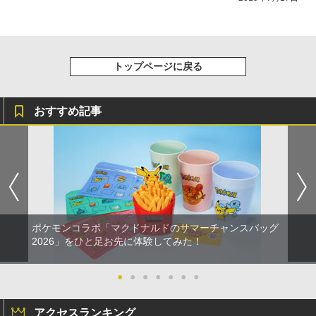
￥7,828
トップページに戻る
おすすめ記事
ポケモンコラボ「マクドナルドのサマーチャンスバッグ
2026」をひと足お先に体験してみた！
●
●
●
●
●
●
●
アクセスランキング