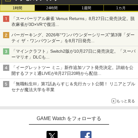
1時間
24時間
1週間
1カ月
「スーパーリアル麻雀 Venus Returns」8月27日に発売決定。脱
衣麻雀が3D×VRで復活
発売から2週間は20%オフになるセールが実施
バーガーキング、2026年“ワンパウンダーシリーズ”第3弾「ダー
ティ ザ・ワンパウンダー」を8月7日発売
「特製ガーリックマヨソース」を使用した超大型チーズバーガー
「マインクラフト」Switch2版が10月27日に発売決定。「スーパ
ーマリオ」DLCも
Switch版からのアップグレードも可能に
「イーグレットツー ミニ」新作追加ソフト発売決定。詳細を公
開するファミ通LIVEが8月27日20時から配信
シリーズ累計100タイトルへ
「無職転生III」第7話あらすじ＆先行カット公開！ リニアとプル
セナが魔法大学を卒業
もっと見る
GAME Watch をフォローする