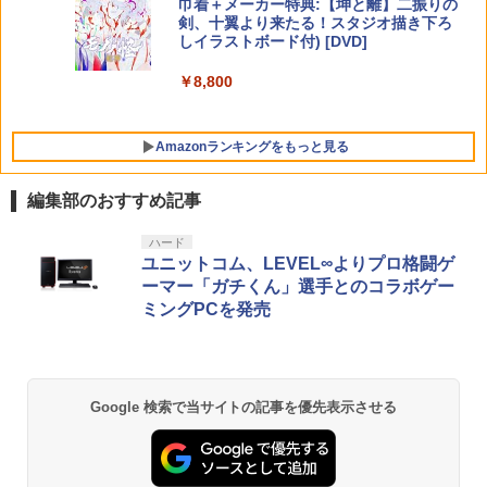
巾着＋メーカー特典:【坤と離】二振りの
【特典】テイルズ オブ エターニア リマ
mastered PS5版(【早期購入封入特
5
剣、十翼より来たる！スタジオ描き下ろ
スター Switch2版(【早期購入特典】超
典】「赤兎鐙『真・三國無双2』レトロ
しイラストボード付) [DVD]
冒険お役立ちセット)
スタイル」DLC)
￥8,800
￥3,722
￥6,358
Amazonランキングをもっと見る
編集部のおすすめ記事
ハード
ユニットコム、LEVEL∞よりプロ格闘ゲ
ーマー「ガチくん」選手とのコラボゲー
ミングPCを発売
Google 検索で当サイトの記事を優先表示させる