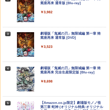
「鬼滅の刃」無限城編 第一章 猗窩座再
窩座再来 通常版 [Blu-ray]
￥1,999
来 通常版 Blu-ray 佐賀
【純正品】Xbox ワイヤレス コントロー
3
￥3,982
【マラソン期間ポイント2倍＆クーポン
ラー (カーボンブラック)
3
￥4,950
Nintendo Switch 2(日本語・国内専用)
【純正品】ディスクドライブ(CFI-ZDD1
3
あり】【スイッチ2対応ケースあり】 Ni
3
J) PlayStation 5
ntendo Switch 2 Switch2 ケース 有機E
PRO FREAK V2 KURENAI ( フリーク +
￥8,020
3
￥55,871
L シンプル 名入れ 名前入れ 本体 スイッ
ゴムキャップ ) ショートタイプ 凸型 プ
チ ライト 任天堂 ニンテンドー 保護 カバ
￥11,849
ロフリーク PS5 PS4 NSpro FPS 高さ調
Thunderbolt Fantasy 東離劍遊紀4 4(完
劇場版「鬼滅の刃」無限城編 第一章 猗
4
ー 入れ物 コンパクト 収納
3
節 profreek バージョン2 nintendo swit
全生産限定版)【Blu-ray】 [ 鳥海浩輔 ]
窩座再来 通常版 [DVD]
ch プロコン対応【定形外郵便のみ送料
【純正品】Xbox 充電式バッテリー + US
4
無料】Playstation 5特許取得済み 日本
￥2,980
B-C ケーブル
￥6,436
￥3,523
製 しまリス堂
【純正品】DualSense ワイヤレスコン
ニンテンドープリペイド番号 9000円|オ
4
4
トローラー ミッドナイト ブラック(CFI-
ンラインコード版
￥2,618
￥3,490
ZCT2J01)
【7週連続1位】inklink公式 Switch / Sw
4
￥9,000
itch2 コントローラー 最新モデル 最新フ
￥10,737
「劇場版 あの日見た花の名前を僕達はま
劇場版「鬼滅の刃」無限城編 第一章 猗
5
4
ァームウェア プロコン プロコン2 プロコ
だ知らない。」4K Ultra HD Blu-ray(通
窩座再来 完全生産限定版 [Blu-ray]
ントローラー スイッチ2 スイッチ Switc
グランツーリスモ7 PS5版
【国内正規品】Thrustmaster スラスト
4
5
常版)【4K ULTRA HD】 [ 超平和バスタ
h コントローラー ワイヤレスコントロー
マスター TH8S シフター - PC、PS4、P
ニンテンドープリペイド番号 5000円|オ
ーズ ]
5
￥8,698
ラー 連射機能 ワイヤレス switch2コン
￥3,779
【純正品】DualSense ワイヤレスコン
S5、PS5 Pro、Xbox One、Xbox Serie
ンラインコード版
5
トローラ Switch2コントローラー
トローラー(CFI-ZCT2J)
s X|S 対応の高精度 H パターン シフター
￥6,658
￥5,000
￥2,960
￥10,737
￥14,141
【Amazon.co.jp限定】劇場版モノノ怪
5
第三章 蛇神 (オリジナル特典:オリジナル
【特典】真・三國無双2 with 猛将伝 Re
5