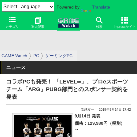
Powered by
Translate
カテゴリ
過去記事
検索
Impressサイト
GAME Watch
PC
ゲーミングPC
ニュース
コラボPCも発売！ 「LEVEL∞」、プロeスポーツ
チーム「ARG」PUBG部門とのスポンサー契約を
発表
吹越友一
2019年9月14日 17:42
9月14日 発表
価格：129,980円（税別）
～