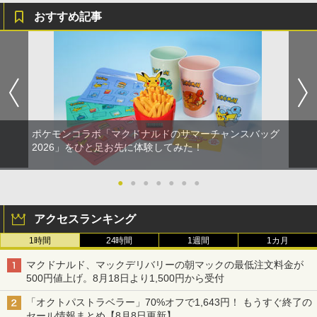
おすすめ記事
ポケモンコラボ「マクドナルドのサマーチャンスバッグ
2026」をひと足お先に体験してみた！
●
●
●
●
●
●
●
アクセスランキング
1時間
24時間
1週間
1カ月
マクドナルド、マックデリバリーの朝マックの最低注文料金が
500円値上げ。8月18日より1,500円から受付
「オクトパストラベラー」70%オフで1,643円！ もうすぐ終了の
セール情報まとめ【8月8日更新】