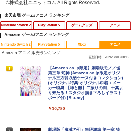
©株式会社ユニットコム All Rights Reserved.
楽天市場 ゲーム/アニメ ランキング
Nintendo Switch 2
PlayStation 5
ゲームグッズ
アニメ
Amazon ゲーム/アニメ ランキング
Nintendo Switch 2
PlayStation 5
Xbox
アニメ
【10%OFFクーポン配布中】【365日完
エイムアップリング FPS EVOgames 日
U.C.ガンダムBlu-rayライブラリーズ 機
1
1
1
Amazon アニメ 販売ランキング
全保証】 Nintendo Switch2 保護フィル
本製 天然ゴム 6個セット PS5 PS4 Switc
動戦士ガンダム 逆襲のシャア【Blu-ra
更新日時：2026/08/08 00:12
ム 任天堂 Switch2 フィルム スイッチ2
h プロコン PC コントローラー用 エイム
y】 [ 古谷徹 ]
保護フィルム ブルーライトカット 7.9イ
アシスト リング スポンジ リコイル制御
スプラトゥーン レイダース|オンライン
PlayStation 5 デジタル・エディション
【純正品】Xbox ワイヤレス コントロー
【Amazon.co.jp限定】劇場版モノノ怪
ンチ 10H ガラスザムライ 液晶保護フィ
操作性向上 ゲーミング
1
1
1
1
￥3,344
コード版
日本語専用 Console Language: Japan
ラー + USB-C® ケーブル
第三章 蛇神 (Amazon.co.jp限定オリジ
ルム OVER`s オーバーズ TP01
ese only (CFI-2200B01)
ナル三方背収納ケース付きコレクション)
￥1,980
(オリジナル特典:オリジナル巾着＋メー
￥5,832
￥8,300
￥1,480
カー特典:【坤と離】二振りの剣、十翼よ
￥55,000
「天気の子」Blu-rayスタンダード・エ
2
り来たる！スタジオ描き下ろしイラスト
ディション【Blu-ray】 [ 醍醐虎汰朗 ]
ボード付) [Blu-ray]
PRO FREAK Aoi V3 プロフリーク PS5
2
【純正品】Xbox ワイヤレス コントロー
【新品】【NS2H】ゲーム用セパレート
PS4 NS pro Aoi 凸型 FPS 無段階高さ調
2
￥4,290
2
￥10,780
スプラトゥーン レイダース -Switch2
Beast of Reincarnation -PS5 【特典】
ラー (ロボット ホワイト)
2
型クリアケース リラックマ[在庫品]
節profreak バージョン3 PS4 PS5 ninte
2
プロダクトコード 封入
ndo switch プロコン対応【定形外郵便
￥6,449
のみ送料無料】Playstation 5 特許取得
￥7,681
￥1,910
済み 日本製 しまリス堂
￥7,286
【特典付】【Blu-ray】【新品】 劇場版
3
劇場版「鬼滅の刃」無限城編 第一章 猗
2