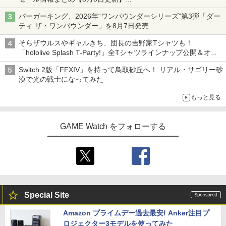
ニンテンドーeショップでは「大神 絶景版」が67%オフで990円
バーガーキング、2026年“ワンパウンダーシリーズ”第3弾「ダー
ティ ザ・ワンパウンダー」を8月7日発売
「特製ガーリックマヨソース」を使用した超大型チーズバーガー
そらザウルスやギャルきち、団長の吉野家Tシャツも！
「hololive Splash T-Party!」全Tシャツラインナップ公開＆オン
ライン販売開始
Switch 2版「FFXIV」を持って鳥取砂丘へ！ リアル・サゴリー砂
漠で光の戦士になってみた
もっと見る
GAME Watch をフォローする
Special Site
Amazon プライムデー過去最安! Anker注目プ
ロジェクター3モデルを使ってみた