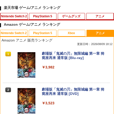
楽天市場 ゲーム/アニメ ランキング
Nintendo Switch 2
PlayStation 5
ゲームグッズ
アニメ
Amazon ゲーム/アニメ ランキング
Nintendo Switch 2
PlayStation 5
Xbox
アニメ
【楽天ブックス限定特典】ドンキーコン
【中古】PS5ドラゴンクエストVII Rei
【中古】ぼくとシムのまち リゾートに元
デザート・ローズ 砂の薔薇 雪の黙示録
1
1
1
1
Amazon アニメ 販売ランキング
グ バナンザ(「スーパーマリオ」ステッ
magined
気をとりもどそう! (特典無し)
【Blu-ray】 [ 新谷かおる ]
更新日時：2026/08/09 18:12
カー2種)
￥4,518
￥229
￥3,573
スプラトゥーン レイダース|オンライン
PlayStation 5 デジタル・エディション
【純正品】Xbox ワイヤレス コントロー
劇場版「鬼滅の刃」無限城編 第一章 猗
1
1
1
1
￥7,902
コード版
日本語専用 Console Language: Japan
ラー + USB-C® ケーブル
窩座再来 通常版 [Blu-ray]
ese only (CFI-2200B01)
￥5,832
￥8,300
￥3,982
Switch2 ケース 即納 スイッチ2 Nintend
2
￥55,000
がんばれゴエモン大集合！ PS5版
【送料無料】劇場版「鬼滅の刃」無限城
[Switch 2] マリオテニス フィーバー
2
2
2
o Switch Lite 対応 スイッチ スイッチツ
編 第一章 猗窩座再来(通常版)【Blu-ra
（ダウンロード版） ※6,400ポイント
ー ニンテンドー カバー ポーチ キャリン
y】/アニメーション[Blu-ray]【返品種別
までご利用可 ■
￥4,890
グケース 新型 ジョイコン ソフト ケーブ
A】
【純正品】Xbox ワイヤレス コントロー
2
ルなど 収納可能 ギフト プレゼント シン
スプラトゥーン レイダース -Switch2
劇場版「鬼滅の刃」無限城編 第一章 猗
Beast of Reincarnation -PS5 【特典】
ラー (ロボット ホワイト)
2
2
2
￥7,979
プル 無地 黒 ピンク 黄色 赤 青 送料無料
窩座再来 通常版 [DVD]
プロダクトコード 封入
￥4,400
￥6,447
￥7,681
￥1,100
￥3,523
￥7,286
[メール便OK]【新品】【PS5】紅の錬金
3
【特典】ほの暮しの庭 switch2版(【初
3
術士と白の守護者 〜レスレリアーナのア
劇場版 転生したらスライムだった件 蒼
回外付特典】切り取れるクリアカード)
3