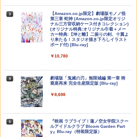
トリエ〜 [PS5版][在庫品]
海の涙編 (Blu-ray通常版)【Blu-ray】 [
【純正品】Xbox ワイヤレス コントロー
3
Switch2 ケース 即納 パステルカラー か
3
岡咲美保 ]
ラー (カーボンブラック)
￥8,118
わいい Nintendo スイッチ2 対応 スイッ
Nintendo Switch 2(日本語・国内専用)
【Amazon.co.jp限定】劇場版モノノ怪
【純正品】ディスクドライブ(CFI-ZDD1
3
3
￥4,940
3
チ スイッチツー ニンテンドー カバー ポ
第三章 蛇神 (Amazon.co.jp限定オリジ
J) PlayStation 5
￥4,976
￥8,020
ーチ ストラップ 新型 ジョイコン ソフト
ナル三方背収納ケース付きコレクション)
￥55,491
ケーブル 収納可能 クリスマス ギフト プ
(オリジナル特典:オリジナル巾着＋メー
￥11,849
レゼント 送料無料
カー特典:【坤と離】二振りの剣、十翼よ
【8/11まで！抽選で最大全額ポイントバ
amiibo すりみ連合セット[フウカ【レイ
4
4
り来たる！スタジオ描き下ろしイラスト
ック】 【日本語説明書付き】 Brook Wi
ダース】/ウツホ【レイダース】/マンタ
ルパン三世 VS 名探偵コナン【Blu-ray】
【純正品】Xbox 充電式バッテリー + US
￥2,100
4
4
ボード付) [Blu-ray]
ngman NS ウィングマン NS Lite コンバ
ロー【レイダース】]（スプラトゥーンシ
[ 栗田貫一 ]
B-C ケーブル
ーター コントローラー 変換アダプター
【純正品】DualSense ワイヤレスコン
リーズ）
ニンテンドープリペイド番号 9000円|オ
4
4
￥10,780
PS5 XBOX Elite コントローラー用 Swit
トローラー ミッドナイト ブラック(CFI-
ンラインコード版
￥5,104
￥2,618
ch PC X-input 対応 正規輸入品
ZCT2J01)
￥8,137
【中古】龍が如く 極2 - PS4
4
￥9,000
￥4,980
￥10,737
￥2,480
劇場版「鬼滅の刃」無限城編 第一章 猗
4
窩座再来 完全生産限定版 [Blu-ray]
【中古】【Blu−ray】交響詩篇エウレカ
【国内正規品】Thrustmaster スラスト
【特典】進撃の巨人3 Switch2版(【早
5
5
5
セブン Blu−ray BOX 1 初回限定生
マスター TH8S シフター - PC、PS4、P
期購入封入特典】DLC)
ニンテンドープリペイド番号 5000円|オ
5
￥8,698
【特典】Starsand Island（スターサン
産 ブックレット付 / 京田知己【監督】
【純正品】DualSense ワイヤレスコン
S5、PS5 Pro、Xbox One、Xbox Serie
ンラインコード版
5
5
ド・アイランド） PS5版(【初回同梱特
トローラー(CFI-ZCT2J)
s X|S 対応の高精度 H パターン シフター
￥8,518
典】DLCチラシ【白いスポーツカー】)
￥5,423
【中古】ワイヤレスコントローラー (DU
￥5,000
5
￥10,737
￥14,141
ALSHOCK 4) ジェット・ブラック 【メ
￥5,965
ーカー生産終了】
『映画 ラブライブ！蓮ノ空女学院スクー
5
ルアイドルクラブ Bloom Garden Part
￥3,720
y』Blu-ray（特装限定版）