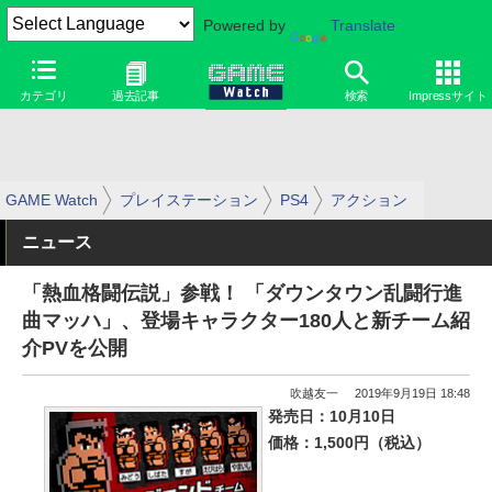
Powered by
Translate
カテゴリ
過去記事
検索
Impressサイト
GAME Watch
プレイステーション
PS4
アクション
ニュース
「熱血格闘伝説」参戦！ 「ダウンタウン乱闘行進
曲マッハ」、登場キャラクター180人と新チーム紹
介PVを公開
吹越友一
2019年9月19日 18:48
発売日：10月10日
価格：1,500円（税込）