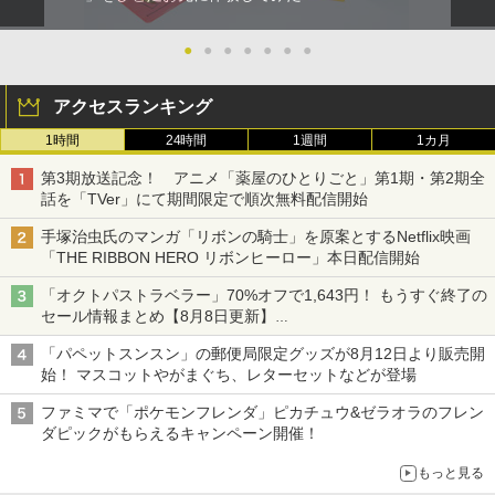
●
●
●
●
●
●
●
アクセスランキング
1時間
24時間
1週間
1カ月
第3期放送記念！ アニメ「薬屋のひとりごと」第1期・第2期全
話を「TVer」にて期間限定で順次無料配信開始
手塚治虫氏のマンガ「リボンの騎士」を原案とするNetflix映画
「THE RIBBON HERO リボンヒーロー」本日配信開始
「オクトパストラベラー」70%オフで1,643円！ もうすぐ終了の
セール情報まとめ【8月8日更新】
ニンテンドーeショップでは「大神 絶景版」が67%オフで990円
「パペットスンスン」の郵便局限定グッズが8月12日より販売開
始！ マスコットやがまぐち、レターセットなどが登場
ファミマで「ポケモンフレンダ」ピカチュウ&ゼラオラのフレン
ダピックがもらえるキャンペーン開催！
もっと見る