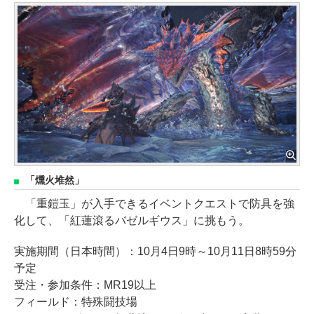
「燻火堆然」
「重鎧玉」が入手できるイベントクエストで防具を強
化して、「紅蓮滾るバゼルギウス」に挑もう。
実施期間（日本時間）：10月4日9時～10月11日8時59分
予定
受注・参加条件：MR19以上
フィールド：特殊闘技場