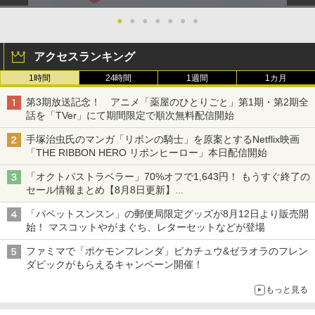
●
●
●
●
●
●
●
アクセスランキング
1時間
24時間
1週間
1カ月
第3期放送記念！ アニメ「薬屋のひとりごと」第1期・第2期全
話を「TVer」にて期間限定で順次無料配信開始
手塚治虫氏のマンガ「リボンの騎士」を原案とするNetflix映画
「THE RIBBON HERO リボンヒーロー」本日配信開始
「オクトパストラベラー」70%オフで1,643円！ もうすぐ終了の
セール情報まとめ【8月8日更新】
ニンテンドーeショップでは「大神 絶景版」が67%オフで990円
「パペットスンスン」の郵便局限定グッズが8月12日より販売開
始！ マスコットやがまぐち、レターセットなどが登場
ファミマで「ポケモンフレンダ」ピカチュウ&ゼラオラのフレン
ダピックがもらえるキャンペーン開催！
もっと見る