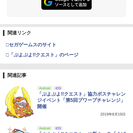
￥6,455
￥7,286
￥5,000
劇場版「鬼滅の刃」無限城編 第一章 猗
2
『映画 ラブライブ！蓮ノ空女学院スクー
3
窩座再来 通常版 [Blu-ray]
ルアイドルクラブ Bloom Garden Part
y』(特装限定版)【Blu-ray】 [ 矢立肇 ]
￥3,964
【純正品】Xbox ワイヤレス コントロー
3
関連リンク
Nintendo Switch 2(日本語・国内専用)
【純正品】ディスクドライブ(CFI-ZDD1
3
ラー (ロボット ホワイト)
￥8,580
3
J) PlayStation 5
￥55,871
□セガゲームスのサイト
￥7,681
￥11,849
劇場版「鬼滅の刃」無限城編 第一章 猗
□「ぷよぷよ!!クエスト」のページ
3
ヤマトよ永遠に REBEL3199 7＜最終巻
4
窩座再来 通常版 [DVD]
＞【Blu-ray】 [ 西崎義展 ]
【純正品】Xbox 充電式バッテリー + US
4
￥3,523
【純正品】DualSense ワイヤレスコン
B-C ケーブル
￥8,751
ニンテンドープリペイド番号 9000円|オ
4
4
関連記事
トローラー ミッドナイト ブラック(CFI-
ンラインコード版
ZCT2J01)
￥2,618
￥9,000
Android
iOS
￥10,737
ヤマトよ永遠に REBEL3199 6【Blu-ra
「ぷよぷよ!!クエスト」協力ボスチャレン
5
劇場版「鬼滅の刃」無限城編 第一章 猗
4
y】 [ 西崎義展 ]
ジイベント「第5回プワープチャレンジ」
窩座再来 完全生産限定版 [Blu-ray]
開催
【純正品】Xbox ワイヤレス コントロー
￥8,751
ニンテンドープリペイド番号 5000円|オ
5
5
￥8,698
【純正品】DualSense ワイヤレスコン
ラー (カーボンブラック)
2019年8月19日
ンラインコード版
5
トローラー(CFI-ZCT2J)
￥8,020
￥5,000
Android
iOS
￥10,737