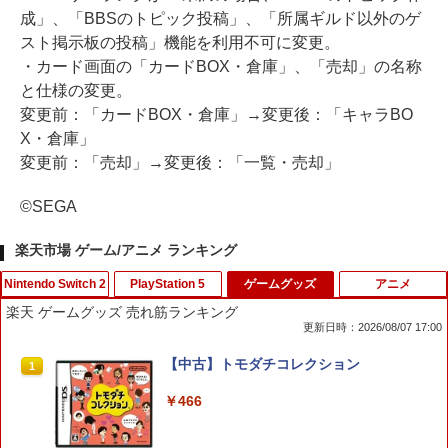
成」、「BBSのトピック投稿」、「所属ギルド以外のゲ
スト掲示板の投稿」機能を利用不可に変更。
・カード画面の「カードBOX・倉庫」、「売却」の名称
と仕様の変更。
変更前：「カードBOX・倉庫」→変更後：「キャラBO
X・倉庫」
変更前：「売却」→変更後：「一覧・売却」
©SEGA
楽天市場 ゲーム/アニメ ランキング
Nintendo Switch 2
PlayStation 5
ゲームグッズ
アニメ
楽天 ゲームグッズ 売れ筋ランキング
更新日時：2026/08/07 17:00
【当店独自で＋P10倍★要エントリー】
PS5 スティックカバー コントローラー
【中古】トモダチコレクション
1
1
1
【新品】【お取り寄せ】[ACC][Switch2]
交換用 スティックキャップ PS4 コント
ぬいポーチ for Nintendo Swich 2(ニン
ローラー / PS5 コントローラー / PS5 コ
￥466
テンドースイッチ2) メタモン 任天堂ラ
ントローラー Edge ハンドル 交換用 周
イセンス商品 HORI(NSX-185)(2026071
辺機器 ホコリ防止 全面保護 快適なグリ