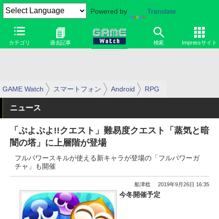
Powered by
Translate
カテゴリ
過去記事
検索
Impressサイト
GAME Watch
スマートフォン
Android
RPG
ニュース
「ぷよぷよ!!クエスト」難易度クエスト「蒸気と暗
闇の塔」に上層階が登場
フルパワースキルが使える新キャラが登場の「フルパワーガ
チャ」も開催
船津稔
2019年9月26日 16:35
今冬開催予定