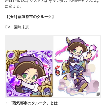
始時1回のみネクストぷよをランダムで3個チャンスぷよ
に変える。
【[★6] 蒸気都市のクルーク】
CV：園崎未恵
・「蒸気都市のクルーク」とは……