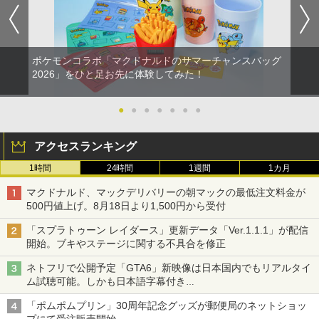
ポケモンコラボ「マクドナルドのサマーチャンスバッグ
2026」をひと足お先に体験してみた！
●
●
●
●
●
●
●
アクセスランキング
1時間
24時間
1週間
1カ月
マクドナルド、マックデリバリーの朝マックの最低注文料金が
500円値上げ。8月18日より1,500円から受付
「スプラトゥーン レイダース」更新データ「Ver.1.1.1」が配信
開始。ブキやステージに関する不具合を修正
ネトフリで公開予定「GTA6」新映像は日本国内でもリアルタイ
ム試聴可能。しかも日本語字幕付き
Netflixから公式回答あり
「ポムポムプリン」30周年記念グッズが郵便局のネットショッ