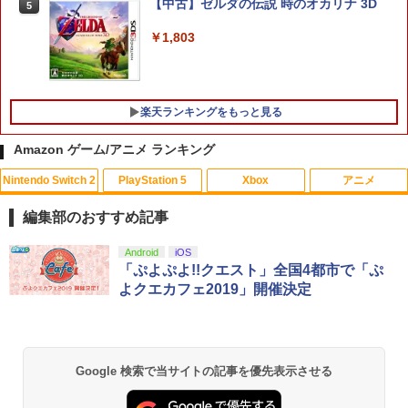
【中古】ゼルダの伝説 時のオカリナ 3D
5
プ/統一デザイン/PS5（CFI-2000）両エ
￥7,680
ディション対応】ANS-PSV031BK 色：
￥1,803
ブラック
￥2,332
任天堂 【Switch2】ゼルダの伝説 ブレス
5
オブ ザ ワイルド Nintendo Switch 2 Ed
楽天ランキングをもっと見る
ition [NXS-P-AAAAH NSW2 ゼルダノデ
【レビュー評価上昇中】 新型 PS5 Slim /
ンセツ ブレス オブ ザ ワイルド]
5
Amazon ゲーム/アニメ ランキング
PS5 Pro 冷却ファン PS5スリム用 冷却
ファン 自動温度検出 3段階風速調整 LED
￥7,710
Nintendo Switch 2
PlayStation 5
Xbox
アニメ
ライト USB付き 低騒音 急速冷却 放熱
【中古】【未使用品】ミラベルと魔法だ
1
プレステ5スリム用 ディスク/デジタル版
らけの家 MovieNEX [DVDのみ]
編集部のおすすめ記事
対応 PS5 周辺機器 PS5 Pro 新型PS5
￥3,280
￥2,580
スプラトゥーン レイダース|オンライン
PlayStation 5 デジタル・エディション
【純正品】Xbox ワイヤレス コントロー
【Amazon.co.jp限定】劇場版モノノ怪
Android
iOS
1
1
1
1
コード版
日本語専用 Console Language: Japan
ラー + USB-C® ケーブル
第三章 蛇神 (Amazon.co.jp限定オリジ
「ぷよぷよ!!クエスト」全国4都市で「ぷ
ese only (CFI-2200B01)
ナル三方背収納ケース付きコレクション)
よクエカフェ2019」開催決定
(オリジナル特典:オリジナル巾着＋メー
￥5,832
￥8,300
カー特典:【坤と離】二振りの剣、十翼よ
￥55,000
千と千尋の神隠し 舞台版ダブルキャスト
2
り来たる！スタジオ描き下ろしイラスト
(2023年版) ブルーレイ【Blu-ray】
ボード付) [Blu-ray]
Xbox プリペイドカード 5,000円 デジタ
￥5,480
2
Google 検索で当サイトの記事を優先表示させる
￥10,780
スプラトゥーン レイダース -Switch2
Beast of Reincarnation -PS5 【特典】
ルコード 【旧 Xbox ギフトカード】 [オ
2
2
プロダクトコード 封入
ンラインコード]