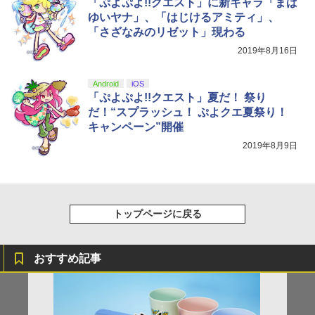
「ぷよぷよ!!クエスト」に新キャラ「まば
【Amazon.co.jp限定】劇場版モノノ怪
5
ゆいヤナ」、「はじけるアミティ」、
第三章 蛇神 (オリジナル特典:オリジナル
「さざなみのリゼット」現わる
巾着＋メーカー特典:【坤と離】二振りの
剣、十翼より来たる！スタジオ描き下ろ
2019年8月16日
しイラストボード付) [DVD]
￥8,800
Android
iOS
「ぷよぷよ!!クエスト」夏だ！ 祭り
だ！“スプラッシュ！ ぷよクエ夏祭り！
キャンペーン”開催
2019年8月9日
トップページに戻る
おすすめ記事