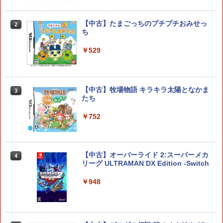
6)
ップ 取付簡単 DualSense DualShock4
対応 ブラック 2個入
￥6,150
【中古】たまごっちのプチプチおみせっ
2
￥630
ち
￥529
コーエーテクモゲームス 真・三國無双2
2
with 猛将伝 Remastered【Switch 2】
【中古】【PS5】Ed-0: Zombie Uprisin
2
POTPABCVA [POTPABCVA]
g 【CEROレーティング「Z」】
【中古】牧場物語 キラキラ太陽となかま
￥6,640
￥1,079
3
たち
￥752
【特典】ファイナルファンタジー レゾナ
3
【中古】PS5 ホグワーツ・レガシー
ンス Switch2版(【初回封入特典】魔導
3
船＆かけだし騎士の応援パック・かけだ
し騎士のスタートダッシュパック)
￥1,480
【中古】オーバーライド 2:スーパーメカ
4
リーグ ULTRAMAN DX Edition -Switch
￥6,910
￥948
【送料無料】アンサー PS5（CFI-2000）
4
ゼルダの伝説 ブレス オブ ザ ワイルド
4
用 ホコリキャッチャー2【ホコリ侵入防
Nintendo Switch 2 Edition
止/USBキャップ/コントローラ用キャッ