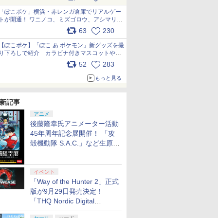
pic.x.com/81MuXGahVM
「ぽこポケ」横浜・赤レンガ倉庫でリアルゲー
トが開通！ ワニノコ、ミズゴロウ、アシマリ登
場シーンをレポート pic.x.com/LDgEByVl6D
63
230
【ぽこポケ】「ぽこ あ ポケモン」新グッズを撮
り下ろしで紹介 カラビナ付きマスコットやス
クエアポーチが仲間入り
52
283
pic.x.com/XmVAgBxaW5
もっと見る
新記事
アニメ
後藤隆幸氏アニメーター活動
45年周年記念展開催！ 「攻
殻機動隊 S.A.C.」など生原
画、総作画監督修正が展示
イベント
「Way of the Hunter 2」正式
版が9月29日発売決定！
「THQ Nordic Digital
Showcase 2026」まとめ