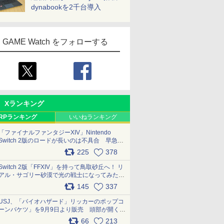
dynabookを2千台導入
GAME Watch をフォローする
Xランキング
RPランキング
いいねランキング
「ファイナルファンタジーXIV」Nintendo
Switch 2版のロードが長いのは不具合 早急に
アップデートできるよう対応中
225
378
pic.x.com/s9S3nRCAGa
Switch 2版「FFXIV」を持って鳥取砂丘へ！ リ
アル・サゴリー砂漠で光の戦士になってみた
pic.x.com/qyOfL2uv1n
145
337
USJ、「バイオハザード」リッカーのポップコ
ーンバケツ」を9月9日より販売 頭部が開く仕
組み。味は恐怖を堪のう「味噌フレーバー」
66
213