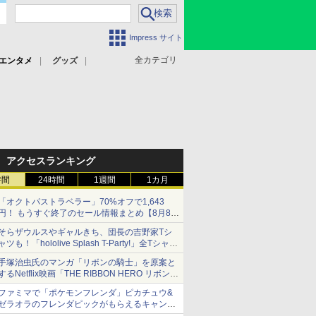
Impress サイト
全カテゴリ
エンタメ
グッズ
アクセスランキング
時間
24時間
1週間
1カ月
「オクトパストラベラー」70%オフで1,643
円！ もうすぐ終了のセール情報まとめ【8月8日
更新】
そらザウルスやギャルきち、団長の吉野家Tシ
ニンテンドーeショップでは「大神 絶景版」が
ャツも！「hololive Splash T-Party!」全Tシャツ
67%オフで990円
ラインナップ公開＆オンライン販売開始
手塚治虫氏のマンガ「リボンの騎士」を原案と
するNetflix映画「THE RIBBON HERO リボンヒ
ーロー」本日配信開始
ファミマで「ポケモンフレンダ」ピカチュウ&
ゼラオラのフレンダピックがもらえるキャンペ
ーン開催！