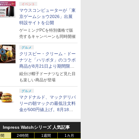
イベント
マウスコンピューターが「東
京ゲームショウ2026」出展
特設サイトを公開
ゲーミングPCを特別価格で販
売するキャンペーンも同時開催
グルメ
クリスピー・クリーム・ドー
ナツと「ハリポタ」のコラボ
商品が8月21日より期間限定
で発売
組分け帽子ドーナツなど見た目
も楽しい商品が登場
グルメ
マクドナルド、マックデリバ
リーの朝マックの最低注文料
金が500円値上げ。8月18日
より1,500円から受付
Impress Watchシリーズ 人気記事
時間
24時間
1週間
1カ月