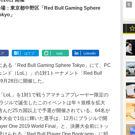
場：東京都中野区「Red Bull Gaming Sphere
okyo」
ェア
はてブ
note
LinkedIn
d Bull Gaming Sphere Tokyo」にて、PC
ド（LoL）」の1対1トーナメント「Red Bull
予選を9月28日に開催した。
ne」は、「LoL」を1対1で戦うアマチュアプレーヤー限定の
ブラジルで誕生したこのイベントは年々規模を拡大
んだ25カ国以上で予選が開催されている。64名が
本大会で1位に輝いた選手は、12月にブラジルで開
yer One 2019 World Final」と、決勝大会前にトッ
「Red Bull Player One Bootcamp」に招