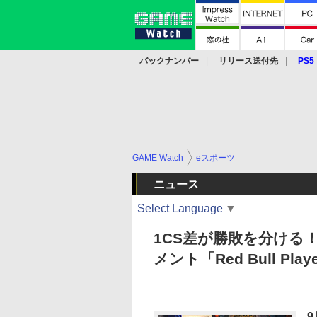
バックナンバー
リリース送付先
PS5
モバイル
eスポーツ
クラウド
PS
GAME Watch
eスポーツ
ニュース
Select Language
▼
1CS差が勝敗を分ける！
メント「Red Bull Pl
9