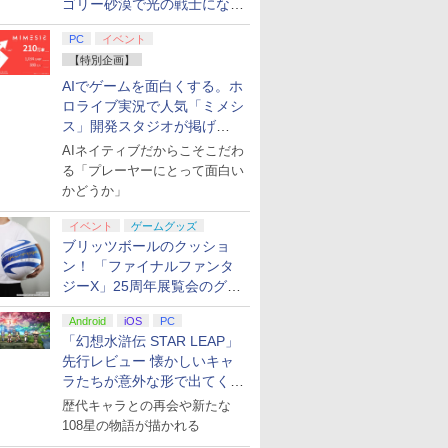
ゴリー砂漠で光の戦士になっ
てみた
PC
イベント
【特別企画】
AIでゲームを面白くする。ホ
ロライブ実況で人気「ミメシ
ス」開発スタジオが掲げ
る“AI活用の信念”とは？【講
AIネイティブだからこそこだわ
演レポート】
る「プレーヤーにとって面白い
かどうか」
イベント
ゲームグッズ
ブリッツボールのクッショ
ン！ 「ファイナルファンタ
ジーX」25周年展覧会のグッ
ズ情報が公開
Android
iOS
PC
「幻想水滸伝 STAR LEAP」
先行レビュー 懐かしいキャ
ラたちが意外な形で出てくる
シリーズ完全新作！
歴代キャラとの再会や新たな
108星の物語が描かれる