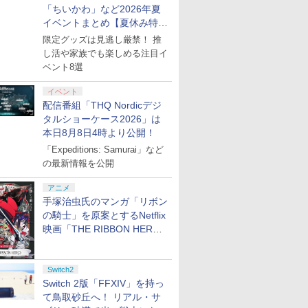
「ちいかわ」など2026年夏
イベントまとめ【夏休み特
集】
限定グッズは見逃し厳禁！ 推
し活や家族でも楽しめる注目イ
ベント8選
イベント
配信番組「THQ Nordicデジ
タルショーケース2026」は
本日8月8日4時より公開！
「Expeditions: Samurai」など
の最新情報を公開
アニメ
手塚治虫氏のマンガ「リボン
の騎士」を原案とするNetflix
映画「THE RIBBON HERO
リボンヒーロー」本日配信開
始
Switch2
Switch 2版「FFXIV」を持っ
て鳥取砂丘へ！ リアル・サ