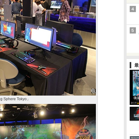
最
 Sphere Tokyo」