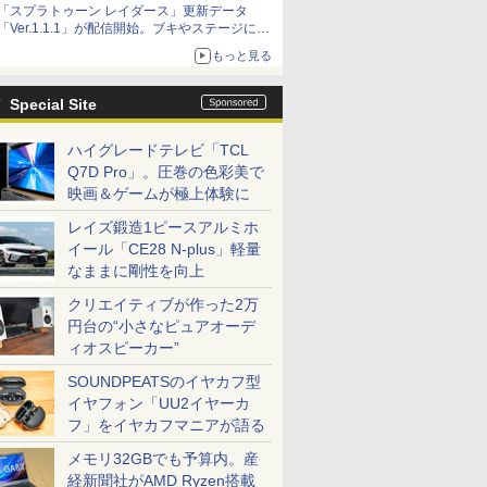
「スプラトゥーン レイダース」更新データ
「Ver.1.1.1」が配信開始。ブキやステージに関
する不具合を修正
もっと見る
Special Site
ハイグレードテレビ「TCL
Q7D Pro」。圧巻の色彩美で
映画＆ゲームが極上体験に
レイズ鍛造1ピースアルミホ
イール「CE28 N-plus」軽量
なままに剛性を向上
クリエイティブが作った2万
円台の“小さなピュアオーデ
ィオスピーカー”
SOUNDPEATSのイヤカフ型
イヤフォン「UU2イヤーカ
フ」をイヤカフマニアが語る
メモリ32GBでも予算内。産
経新聞社がAMD Ryzen搭載