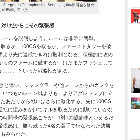
of Legends Championship Series」で6年間司会を務め
さんが来場していた
1対1だからこその緊張感
ルールを説明しよう。ルールは非常に簡単。
を取るか、100CSを取るか、ファーストタワーを破
手より先に達成できれば勝利となる。積極的に攻め
からのファームに徹するか、はたまたプッシュして
か……。といった戦略性がある。
ときと違い、ジャングラーや他レーンからのガンクを
、いつものレーン戦よりも、よりアグレッシブに立
えたあたりから戦いはさらに激化する。先に100CS
逆転に望みをかけてキルを取るために動いていかな
の時間帯の緊張感こそが、1対1の醍醐味といえるだ
緊張感は、勝ち残った4名の選手で行なわれた決勝
くもみられた。