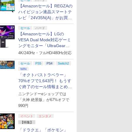
セール
ハード
【Amazonセール】REGZAの
ハイビジョン液晶スマートテ
レビ「24V35N(A)」がお買い
得！
セール
ハード
【Amazonセール】LGの
VESA Dual Mode対応ゲーミ
ングモニター「UltraGear
27G850A-B」がお買い得！
4K/240Hz・フルHD/480Hz対応
セール
PS5
PS4
Switch2
WIN
「オクトパストラベラー」
70%オフで1,643円！ もうす
ぐ終了のセール情報まとめ
【8月8日更新】
ニンテンドーeショップでは
「大神 絶景版」が67%オフで
990円
イベント
エンタメ
【特集】
「ドラクエ」「ポケモン」