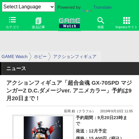
Powered by
Translate
カテゴリ
過去記事
検索
Impressサイト
GAME Watch
ホビー
アクションフィギュア
ニュース
アクションフィギュア「超合金魂 GX-70SPD マジ
ンガーZ D.C.ダメージver. アニメカラー」予約は9
月20日まで！
長岡 頼（クラフル）
2019年9月10日 11:05
予約期間：9月20日23時ま
で
発送：12月予定
価格：15,400円（税込）