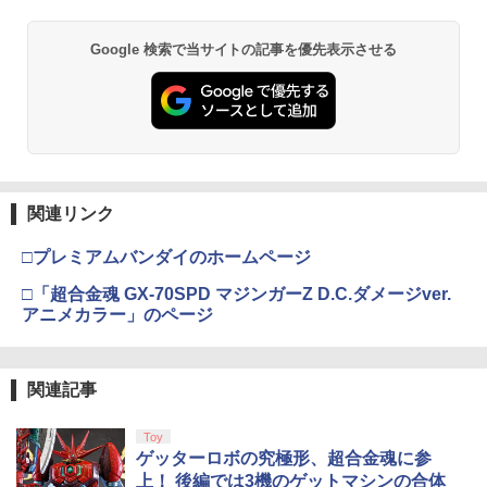
Xbox プリペイドカード 5,000円 デジタ
2
￥10,780
Beast of Reincarnation -PS5 【特典】
ルコード 【旧 Xbox ギフトカード】 [オ
2
Google 検索で当サイトの記事を優先表示させる
プロダクトコード 封入
ンラインコード]
￥7,286
￥5,000
劇場版「鬼滅の刃」無限城編 第一章 猗
2
窩座再来 通常版 [Blu-ray]
￥3,964
【純正品】Xbox ワイヤレス コントロー
3
【純正品】ディスクドライブ(CFI-ZDD1
ラー (ロボット ホワイト)
3
J) PlayStation 5
関連リンク
￥7,681
￥11,849
□プレミアムバンダイのホームページ
劇場版「鬼滅の刃」無限城編 第一章 猗
3
窩座再来 通常版 [DVD]
□「超合金魂 GX-70SPD マジンガーZ D.C.ダメージver.
アニメカラー」のページ
【純正品】Xbox 充電式バッテリー + US
4
￥3,523
【純正品】DualSense ワイヤレスコン
B-C ケーブル
4
トローラー ミッドナイト ブラック(CFI-
ZCT2J01)
￥2,618
関連記事
￥10,737
劇場版「鬼滅の刃」無限城編 第一章 猗
4
Toy
窩座再来 完全生産限定版 [Blu-ray]
ゲッターロボの究極形、超合金魂に参
【純正品】Xbox ワイヤレス コントロー
5
￥8,698
上！ 後編では3機のゲットマシンの合体
【純正品】DualSense ワイヤレスコン
ラー (カーボンブラック)