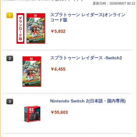
更新日時：2026/08/07 00:12
リコン素材 快適フィット スイッチ2対応
安定感UP ブラック ブルー シルバー グ
u-ray]【メール便送料無料】【最短翌日
滑り止めスティックカバー
レー ゲームアクセサリー ◇ALW-P5216
配達対応】
スプラトゥーン レイダース|オンライン
【メール便】 | プレーステーション プレ
1
コード版
イステーション プレステ プレステ5 プレ
￥990
￥1,243
イステーション5 スタンド 収納
￥5,832
￥1,380
Switch2 保護フィルム スイッチ2 保護フ
【BLU-R】超かぐや姫！ Blu-ray通常版
2
2
ィルム switch2 フィルム Switch2 ガラ
スフィルム スイッチ2 フィルム ガイド
￥5,780
スプラトゥーン レイダース -Switch2
2
貼り付け キット カバー Switch 2 本体
グランツーリスモ7 PS5版
2
アクセサリー Nintendo Switch2 ケース
￥6,455
可 透明 ブルーライト カット 99％ FIRM
￥3,779
E
￥1,000
「多聞くん今どっち!?」3【Blu-ray】 [
3
師走ゆき ]
Nintendo Switch 2(日本語・国内専用)
3
ソニー・インタラクティブエンタテイン
￥8,044
3
メント 【PS5】Marvel’s Spider-Man 2
【10%OFFクーポン配布中】【365日完
3
￥55,603
通常版 [ECJS-00035 PS5 マーベルス
全保証】 Nintendo Switch2 保護フィル
パイダーマン2 ツウジョウ]【MARVELC
ム 任天堂 Switch2 フィルム スイッチ2
orner】
保護フィルム 7.9インチ ガラスフィルム
フィルム 10H ガラスザムライ 液晶保護
『映画 ラブライブ！蓮ノ空女学院スクー
4
フィルム OVER`s オーバーズ TP01
￥3,980
ルアイドルクラブ Bloom Garden Part