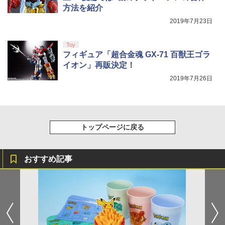
5
方法を紹介
トローラー(CFI-ZCT2J)
￥8,020
2019年7月23日
￥10,737
【Amazon.co.jp限定】劇場版モノノ怪
5
Toy
第三章 蛇神 (オリジナル特典:オリジナル
フィギュア「超合金魂 GX-71 百獣王ゴラ
巾着＋メーカー特典:【坤と離】二振りの
イオン」再販決定！
剣、十翼より来たる！スタジオ描き下ろ
しイラストボード付) [Blu-ray]
2019年7月26日
￥9,900
トップページに戻る
おすすめ記事