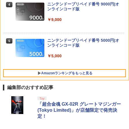
y』(特装限定版)【Blu-ray】 [ 矢立肇 ]
ニンテンドープリペイド番号 9000円|オ
4
￥1,380
ンラインコード版
￥8,580
Marvel's Spider-Man 2
4
￥9,000
任天堂 【Switch2】スプラトゥーン レイ
￥4,011
4
ダース [BEE-P-AADLA NSW2 スプラト
【楽天ブックス限定連動購入特典+楽天
5
ゥ-ン レイダ-ス]
ブックス限定先着特典+他】ゴールデン
ニンテンドープリペイド番号 5000円|オ
5
カムイ 第十五巻(初回限定版)【Blu-ra
ンラインコード版
￥6,740
y】(キャラファインボード+キャスト複
製サイン入り複製原画セット+原作者・
￥5,000
首都高バトル / Tokyo Xtreme Racer
野田サトル描き下ろし最終章OP／ED絵
5
【PS5】 ELJM-30827
コンテ+他) [ 野田サトル ]
【メール便発送】【新品】任天堂 Ninte
5
Amazonランキングをもっと見る
￥6,480
￥10,780
ndo Switch 2 ゲームソフト スプラトゥ
ーン レイダース
編集部のおすすめ記事
￥6,750
PlayStation 5 デジタル・エディション
【純正品】Xbox ワイヤレス コントロー
【Amazon.co.jp限定】劇場版モノノ怪
Toy
1
1
1
日本語専用 Console Language: Japan
ラー + USB-C® ケーブル
第三章 蛇神 (Amazon.co.jp限定オリジ
「超合金魂 GX-02R グレートマジンガー
ese only (CFI-2200B01)
ナル三方背収納ケース付きコレクション)
(Tokyo Limited)」が店舗限定で発売決
(オリジナル特典:オリジナル巾着＋メー
￥8,300
定！
カー特典:【坤と離】二振りの剣、十翼よ
￥55,000
り来たる！スタジオ描き下ろしイラスト
ボード付) [Blu-ray]