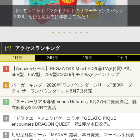
ポケモンコラボ「マクドナルドのサマーチャンスバッグ
2026」をひと足お先に体験してみた！
●
●
●
●
●
●
●
アクセスランキング
1時間
24時間
1週間
1カ月
【Amazonセール】REGZAの4K Mini LED液晶TVがお買い得。
55V型、65V型、75V型の2026年モデルがラインナップ
バーガーキング、2026年“ワンパウンダーシリーズ”第3弾「ダー
ティ ザ・ワンパウンダー」を8月7日発売
「特製ガーリックマヨソース」を使用した超大型チーズバーガー
「スーパーリアル麻雀 Venus Returns」8月27日に発売決定。脱
衣麻雀が3D×VRで復活
発売から2週間は20%オフになるセールが実施
「ドラクエ」×ジェラピケ、コラボ「GELATO PIQUE
encounters DRAGON QUEST」第2弾が本日発売
アイスカップに入ったスライムやわたぼう、ベビーサタンなどが
対戦型格闘ゲーム「MARVEL闘魂」本日発売。マーベルを代表
オリジナルアートで登場