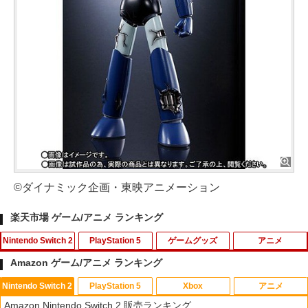
©ダイナミック企画・東映アニメーション
楽天市場 ゲーム/アニメ ランキング
Nintendo Switch 2
PlayStation 5
ゲームグッズ
アニメ
Amazon ゲーム/アニメ ランキング
Nintendo Switch 2
PlayStation 5
Xbox
アニメ
PlayVital 新型Switch2対応 親指グリッ
PS5 縦置きスタンド PlayStation5 / PS5
【中古】 この世界の片隅に ブックレッ
1
1
1
Amazon Nintendo Switch 2 販売ランキング
プキャップ 4個セット ジョイコン対応シ
Slim / PS5 Pro 用 縦置き スタンド 円形
ト付 / 片渕須直 / バンダイビジュアル [Bl