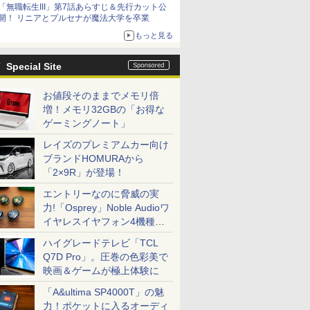
「無職転生III」第7話あらすじ＆先行カット公
シリーズ累計100タイトルへ
開！ リニアとプルセナが魔法大学を卒業
もっと見る
Special Site
お値段そのままでメモリ倍
増！メモリ32GBの「お得な
ゲーミングノート」
レイズのプレミアムカー向け
ブランドHOMURAから
「2×9R」が登場！
エントリーなのに脅威の実
力!「Osprey」Noble Audioワ
イヤレスイヤフォン4機種を
一気に聴く
ハイグレードテレビ「TCL
Q7D Pro」。圧巻の色彩美で
映画＆ゲームが極上体験に
「A&ultima SP4000T」の魅
力！ポケットに入るオーディ