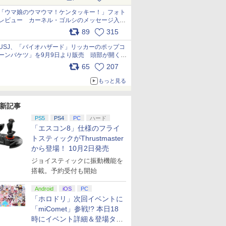
pic.x.com/s9S3nRCAGa
「ウマ娘のウマウマ！ケンタッキー！」フォト
レビュー カーネル・ゴルシのメッセージ入り
パッケージや描き下ろしトレカなどが登場
89
315
pic.x.com/PjnkR9vkXl
USJ、「バイオハザード」リッカーのポップコ
ーンバケツ」を9月9日より販売 頭部が開く仕
組み。味は恐怖を堪のう「味噌フレーバー」
65
207
pic.x.com/81MuXGahVM
もっと見る
新記事
PS5
PS4
PC
ハード
「エスコン8」仕様のフライ
トスティックがThrustmaster
から登場！ 10月2日発売
ジョイスティックに振動機能を
搭載。予約受付も開始
Android
iOS
PC
「ホロドリ」次回イベントに
「miComet」参戦!? 本日18
時にイベント詳細＆登場タレ