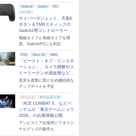
ント公開
Switch2
Switch
PC
ハード
サイバーガジェット、天面6
ボタン＆TMRスティックの
Switch2用コントローラーを9
月下旬発売！
無線タイプと有線タイプを用
意。Switch/PCにも対応
PS5
Xbox SX
WIN
「ビースト・オブ・リンカネ
ーション」、カメラ調整やス
トーリーテンポ感改善などの
アプデを1週間以内に実施
意見を真摯に受け止め継続的な
アップデートを予定
イベント
ゲームグッズ
「ACE COMBAT 8」などバ
ンナムが「東京ゲームショウ
2026」の出展情報公開
アソビストア出張所にてオリジ
ナルグッズの販売も