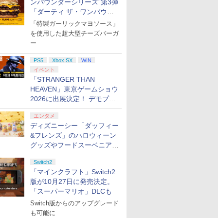
ンパウンダーシリーズ”第3弾
「ダーティ ザ・ワンパウン
ダー」を8月7日発売
「特製ガーリックマヨソース」
を使用した超大型チーズバーガ
ー
PS5
Xbox SX
WIN
イベント
「STRANGER THAN
HEAVEN」東京ゲームショウ
2026に出展決定！ デモプレ
イや体験型展示も
エンタメ
ディズニーシー「ダッフィー
&フレンズ」のハロウィーン
グッズやフードスーベニアが
8月25日より発売
Switch2
「マインクラフト」Switch2
版が10月27日に発売決定。
「スーパーマリオ」DLCも
Switch版からのアップグレード
も可能に