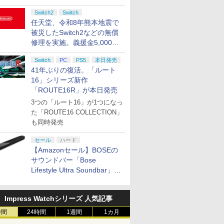
Switch2
Switch
任天堂、令和8年熊本地震で
被災したSwitch2などの無償
修理を実施。義援金5,000万
円の寄付も発表
Switch
PC
PS5
本日発売
41年ぶりの復活。「ルート
16」シリーズ新作
「ROUTE16R」が本日発売
3つの「ルート16」が1つになっ
た「ROUTE16 COLLECTION」
も同時発売
セール
ハード
【Amazonセール】BOSEの
サウンドバー「Bose
Lifestyle Ultra Soundbar」
や、サブウーファー「Bose
Lifestyle Ultra Subwoofer」
Impress Watchシリーズ 人気記事
などお買い得！
時間
24時間
1週間
1カ月