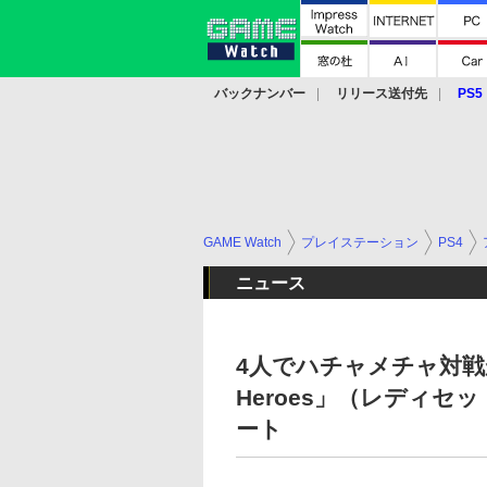
バックナンバー
リリース送付先
PS5
モバイル
eスポーツ
クラウド
PS
GAME Watch
プレイステーション
PS4
ニュース
4人でハチャメチャ対戦が
Heroes」（レディ
ート