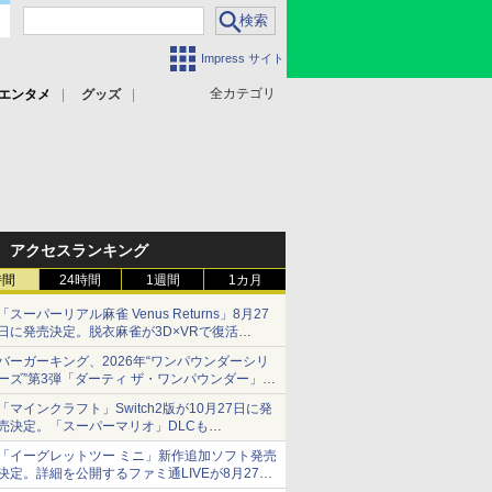
Impress サイト
全カテゴリ
エンタメ
グッズ
アクセスランキング
時間
24時間
1週間
1カ月
「スーパーリアル麻雀 Venus Returns」8月27
日に発売決定。脱衣麻雀が3D×VRで復活
発売から2週間は20%オフになるセールが実施
バーガーキング、2026年“ワンパウンダーシリ
ーズ”第3弾「ダーティ ザ・ワンパウンダー」を
8月7日発売
「マインクラフト」Switch2版が10月27日に発
「特製ガーリックマヨソース」を使用した超大
売決定。「スーパーマリオ」DLCも
型チーズバーガー
Switch版からのアップグレードも可能に
「イーグレットツー ミニ」新作追加ソフト発売
決定。詳細を公開するファミ通LIVEが8月27日
20時から配信