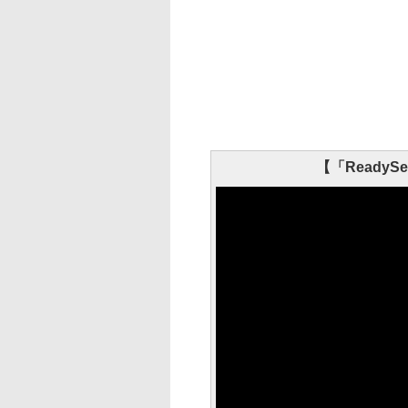
【「ReadyS