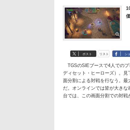
1
価
ポスト
リスト
シ
TGSのSIEブースで4人でのプレ
ディセット・ヒーローズ）。見
面分割による対戦を行なう。最大
だ。オンラインでは皆が大きな
台では、この画面分割での対戦