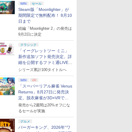
WIN
セール
Steam版「Moonlighter」が
期間限定で無料配布！ 8月10
日まで
続編「Moonlighter 2」の発売は
9月2日に決定
クラシック
「イーグレットツー ミニ」
新作追加ソフト発売決定。詳
細を公開するファミ通LIVEが
8月27日20時から配信
シリーズ累計100タイトルへ
WIN
VR
「スーパーリアル麻雀 Venus
Returns」8月27日に発売決
定。脱衣麻雀が3D×VRで復
活
発売から2週間は20%オフにな
るセールが実施
グルメ
バーガーキング、2026年“ワ