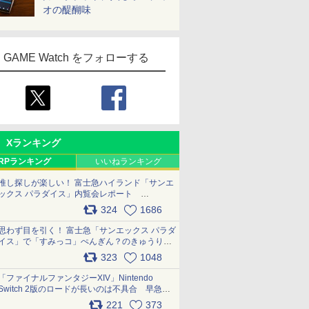
オの醍醐味
GAME Watch をフォローする
Xランキング
RPランキング
いいねランキング
推し探しが楽しい！ 富士急ハイランド「サンエ
ックス パラダイス」内覧会レポート
pic.x.com/p718c0QB0k
324
1686
思わず目を引く！ 富士急「サンエックス パラダ
イス」で「すみっコ」ぺんぎん？のきゅうりド
ッグを食べてみた イラストそのままのメニュ
323
1048
ー化に挑戦。これが意外にもおいしい
pic.x.com/Kgl04hZaeg
「ファイナルファンタジーXIV」Nintendo
Switch 2版のロードが長いのは不具合 早急に
アップデートできるよう対応中
221
373