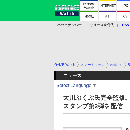
バックナンバー
リリース送付先
PS5
モバイル
eスポーツ
クラウド
PS
GAME Watch
スマートフォン
Android
ニュース
Select Language
▼
大川ぶくぶ氏完全監修。
スタンプ第2弾を配信
9