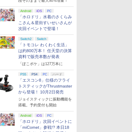
段そのままで最大50%増量！
Android
iOS
PC
「ホロドリ」水着のさくらみ
こさん＆星街すいせいさんが
次回イベントで登場！
Switch2
Switch
「トモコレ わくわく生活」
は約800万本！ 任天堂の決算
資料で販売本数が発表
「ぽこポケ」は127万本に
PS5
PS4
PC
ハード
「エスコン8」仕様のフライ
トスティックがThrustmaster
から登場！ 10月2日発売
ジョイスティックに振動機能を
搭載。予約受付も開始
Android
iOS
PC
「ホロドリ」次回イベントに
「miComet」参戦!? 本日18