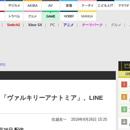
Switch2
Xbox SX
PC
アニメ
テーマパーク
グルメ
 Vita
3DS
アーケード
VR
RPG
1
「ヴァルキリーアナトミア」、LINE
吹越友一
2019年9月26日 15:25
月26日 配信