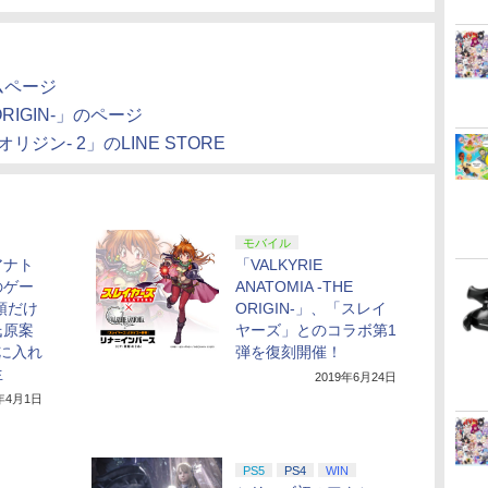
ムページ
 ORIGIN-」のページ
ジン- 2」のLINE STORE
モバイル
アナト
「VALKYRIE
のゲー
ANATOMIA -THE
頭だけ
ORIGIN-」、「スレイ
氏原案
ヤーズ」とのコラボ第1
」に入れ
弾を復刻開催！
生
2019年6月24日
9年4月1日
PS5
PS4
WIN