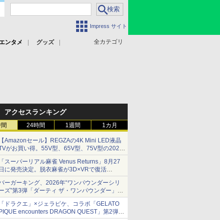
Impress サイト
全カテゴリ
エンタメ
グッズ
アクセスランキング
時間
24時間
1週間
1カ月
【Amazonセール】REGZAの4K Mini LED液晶
TVがお買い得。55V型、65V型、75V型の2026
年モデルがラインナップ
「スーパーリアル麻雀 Venus Returns」8月27
日に発売決定。脱衣麻雀が3D×VRで復活
発売から2週間は20%オフになるセールが実施
バーガーキング、2026年“ワンパウンダーシリ
ーズ”第3弾「ダーティ ザ・ワンパウンダー」を
8月7日発売
「ドラクエ」×ジェラピケ、コラボ「GELATO
「特製ガーリックマヨソース」を使用した超大
PIQUE encounters DRAGON QUEST」第2弾が
型チーズバーガー
本日発売