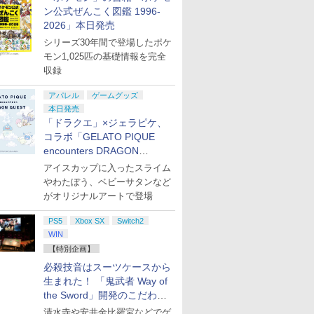
ン公式ぜんこく図鑑 1996-
2026」本日発売
シリーズ30年間で登場したポケ
モン1,025匹の基礎情報を完全
収録
アパレル
ゲームグッズ
本日発売
「ドラクエ」×ジェラピケ、
コラボ「GELATO PIQUE
encounters DRAGON
QUEST」第2弾が本日発売
アイスカップに入ったスライム
やわたぼう、ベビーサタンなど
がオリジナルアートで登場
PS5
Xbox SX
Switch2
WIN
【特別企画】
必殺技音はスーツケースから
生まれた！ 「鬼武者 Way of
the Sword」開発のこだわり
を目撃！
清水寺や安井金比羅宮などでゲ