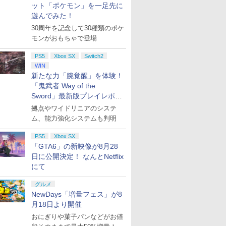
ット「ポケモン」を一足先に
ver.)+L 判ブロマイド2
ームカード12枚収納 ア
遊んでみた！
種セット+特製A3クリ
クセサリーポーチ
アポスター1枚)
30周年を記念して30種類のポケ
モンがおもちゃで登場
7
7
8
8
9
9
10
10
PS5
Xbox SX
Switch2
WIN
新たな力「腕覚醒」を体験！
「鬼武者 Way of the
Sword」最新版プレイレポー
ト
拠点やワイドリニアのシステ
 Elite
.jp限
【国内正規品】
『映画 ラブライブ！蓮
Xbox プリペイドカー
劇場版「鬼滅の刃」無
GameSir G7 HE 有線
劇場版モノノ怪 第三章
HyperX Cl
ヤマトよ永
コントロー
ノノ怪 第
Thrustmaster スラス
ノ空女学院スクールア
ド 2,000円 デジタルコ
限城編 第一章 猗窩座再
ゲームコントローラー
蛇神 [Blu-ray]
Gladiate
REBEL3199
ム、能力強化システムも判明
 Core
オリジナル
トマスター TH8S シフ
イドルクラブ Bloom
ード 【旧 Xbox ギフト
来 完全生産限定版
XBOX Series X|S
イセンス 
ray]
￥9,900
ワイト)
ナル巾着＋
ター - PC、PS4、
Garden Party』Blu-
カード】 [オンライン
[DVD]
XBOX One Windows
コントロー
PS5
Xbox SX
￥14,141
￥8,589
￥2,000
￥7,828
現在在庫切れです。
￥4,731
￥8,760
:【坤と
PS5、PS5 Pro、Xbox
ray（特装限定版）
コード]
10/11用 PCコントロー
日本正規代
「GTA6」の新映像が8月28
剣、十翼
One、Xbox Series X|S
ラーゲームパッド ホー
6L366AA
日に公開決定！ なんとNetflix
スタジオ
対応の高精度 H パター
ル効果スティック付き
にて
ラストボ
ン シフター
ビデオゲームコントロ
ay]
ーラー（ブラック）
グルメ
NewDays「増量フェス」が8
月18日より開催
おにぎりや菓子パンなどがお値