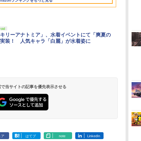
mazonランキングをもっと見る
ン
3
3
4
4
5
5
6
6
roid
キリーアナトミア」、水着イベントにて「爽夏の
実装！ 人気キャラ「白麗」が水着姿に
ー
無
【純正品】Xbox ワイ
劇場版「鬼滅の刃」無
【純正品】Xbox 充電
劇場版「鬼滅の刃」無
【純正品】Xbox ワイ
【Amazon.co.jp限
【純正品】Xbox
【Amazon.co
コ
座再
ヤレス コントローラー
限城編 第一章 猗窩座再
式バッテリー + USB-C
限城編 第一章 猗窩座
ヤレス コントローラー
定】劇場版モノノ怪 第
ワイヤレス 
定】劇場版モ
フト
(ロボット ホワイト)
来 通常版 [DVD]
ケーブル
再来 完全生産限定版
(カーボンブラック)
三章 蛇神 (オリジナル
ラー Series 2
三章 蛇神 (
ン
[Blu-ray]
特典:オリジナル巾着＋
Edition (ホ
特典:オリジ
 検索で当サイトの記事を優先表示させる
￥7,681
￥3,523
￥2,618
￥8,698
￥8,020
￥8,800
￥18,754
￥9,900
メーカー特典:【坤と
メーカー特典
離】二振りの剣、十翼
離】二振りの
より来たる！スタジオ
より来たる！
描き下ろしイラストボ
描き下ろしイ
ード付) [DVD]
ード付) [Blu-r
ェア
はてブ
note
LinkedIn