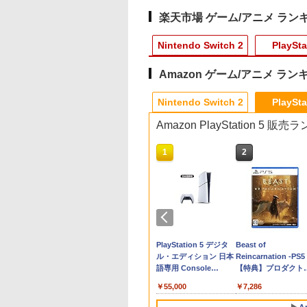
楽天市場 ゲーム/アニメ ラン
Nintendo Switch 2
PlaySta
Amazon ゲーム/アニメ ラン
4
10
10
10
1
1
1
1
2
2
2
2
Nintendo Switch 2
PlaySta
Amazon PlayStation 5 販
10
10
1
1
2
2
ぽこ あ ポケモン
買い物マラソン期
典】NBA 2K27
EACH 千年血戦篇 4
脳遊記 【 頭の体操 脳トレ 脳
ヨッシーとフカシギの
【特典】EA SPORTS
劇場版「鬼滅の刃」無
【7週連続1位】inklink
PS5 コントローラー カ
【中古】ATLUS BEST
【中古】ナイトメア
【顧客満足度98.3%
PS5 縦置きスタンド
【中古】Mr．インク
【中古】CRぱ
ンパス（ダウ
定♪最大
5版(【先着購入封入
全生産限定版)
のトレーニング 脳活グッズ
図鑑
FC 27 PS5版(【先着
限城編 第一章 猗窩座
公式 Switch / Switch2
バー PS5 コントローラ
COLLECTION グローランサ
ー・ビフォア・クリ
Switch2 ケース 大
PlayStation5 / PS5
ディブル 【ブルーレ
ーキャブ パチ
,200ポイン
％OFF】【tomtoc
】10,000VC（ゲー
u-ray】 [ 久保帯人
麻雀 将棋 囲碁 競走馬育成
購入封入特典】DLC引
再来(通常版)【Blu-
コントローラー 最新モ
ー 本体 保護 PS5 コン
ーII
ス…コレクターズEDデ
Switch2/Switch通
Slim / PS5 Pro 用 
イ】／クレイグ・T
げ達人6
￥7,021
店】 Switch 2対応
通貨）（DLC引換
RPG ソフト不要 名作ゲーム
換コード)
ray】 [ 吾峠呼世晴 ]
デル 最新ファームウェ
トローラー ケース
ジタルリマスター版
デル/Switch
き スタンド 円形 安
ネルソンブルーレイ
653
041
,160
￥9,168
￥8,329
￥3,960
￥2,960
￥880
￥570
￥540
￥2,880
￥1,380
￥681
￥2,860
ドケース
ド）)
のうゆうき テレビゲーム TV
ア プロコン プロコン2
PlayStation5 プレステ
【ブルーレイ】／クリ
lite/Switch 有機EL
感UP ブラック ブル
海外アニメ・定番ス
テンドープリペイ
イステーション ス
ニンテンドープリペイ
【Amazon.co.jp限
スプラトゥーン レイダ
PlayStation 5 デジタ
スプラトゥーン レイ
Beast of
cyCase-G05
ゲーム 】
プロコントローラー ス
5 プレイステーション5
ス・サランドンブルー
ルに対応 収納バッグ
シルバー グレー ゲ
ジオ
号 2000円|オンラ
チケット 15,000円
ド番号 3000円|オンラ
定】 Logicool G ハン
ース|オンラインコード
ル・エディション 日本
ース -Switch2
Reincarnation -PS5
tendo 2025年 スイ
イッチ2 スイッチ
コントローラー カバー
レイ／海外アニメ・定
水 防塵 耐衝撃 持ち
アクセサリー ◇ALW
コード版
ンラインコード版
インコード版
コン G923 グランツー
版
語専用 Console
【特典】プロダクト
2モデル用 スリム
Switch コントローラー
滑り止め 汚れ防止 耐衝
番スタジオ
び便利 ポーチ スタ
P5216【メール便】 |
￥6,455
リスモ7 Forza
Language: Japanese
ード 封入
ス 持ち運び キャ
ワイヤレスコントロー
撃 簡単装着 ソフトケー
ド/コントローラー/
プレーステーション 
000
,000
￥3,000
￥38,800
￥5,832
￥55,000
￥7,286
Horizon 6 G923d
only (CFI-2200B01)
グケース 耐衝撃
ラー 連射機能 ワイヤレ
ス ソフトカバー シリコ
ド/ドックなど収納可
レイステーション プ
 ハードポーチ ゲ
ス switch2コントロー
ン素材 スキン アクセサ
カバー 収納ボックス
ステ プレステ5 プレ