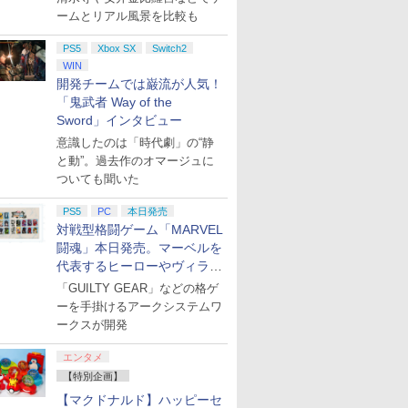
ームとリアル風景を比較も
PS5
Xbox SX
Switch2
WIN
開発チームでは巌流が人気！
「鬼武者 Way of the
Sword」インタビュー
7
7
7
2
8
8
8
3
9
9
9
4
10
10
10
意識したのは「時代劇」の“静
と動”。過去作のオマージュに
ついても聞いた
7
7
8
8
9
9
10
10
PS5
PC
本日発売
対戦型格闘ゲーム「MARVEL
闘魂」本日発売。マーベルを
P10倍
ゴンクエ
S BEST
-吉原大
Fit Boxing 3 -Your パ
【特典】Beast of
【楽天ブックス限定先
【中古】CRぱちんこイエロ
プラグマタ
鬼武者 Way of the
【中古】キヤノン イン
[Switch 2] ぽこ あ ポケモン
【お買い物マラソン期
【特典】NBA 2K27
BLEACH 千年血戦篇 4
脳遊記 【 頭の体
ヨッシーと
【特典】EA
劇場版「鬼
代表するヒーローやヴィラン
ー】【中
gined
ON グローランサ
)【Blu-
ーソナルトレーナー
Reincarnation(【永久
着特典+先着特典】
ーキャブ パチってちょんま
【Switch2】 POT-P-
Sword 【PS5】 ELJM-
クジェット複合機
エキスパンションパス（ダウ
間限定♪最大
PS5版(【先着購入封入
(完全生産限定版)
のトレーニング 
図鑑
FC 27 P
限城編 第
] ぽこ あ
年スライム
和 ]
Nintendo Switch 2
封入特典】プロダクト
MyGO!!!!!×Ave Mujica
げ達人6
AA5PA
30821
TS8130 BLACK
ンロード版）※3,200ポイン
30％OFF】【tomtoc
特典】10,000VC（ゲー
【Blu-ray】 [ 久保帯人
麻雀 将棋 囲碁 
購入封入特
再来(通常版
たちが登場
「GUILTY GEAR」などの格ゲ
￥7,021
0305)
ーム)
Edition
コード)
ツーマンライブ
PIXUSTS8130BK
トまでご利用可
公式店】 Switch 2対応
ム内通貨）（DLC引換
]
RPG ソフト不要
換コード)
ray】 [ 
￥6,850
￥7,632
￥11,000
ーを手掛けるアークシステムワ
￥2,860
￥6,871
￥7,641
￥15,210
￥4,400
￥2,653
￥8,041
￥17,160
￥9,168
￥8,329
￥3,960
「“moment /
ハードケース
コード）)
のうゆうき テレビ
ークスが開発
プリペイ
ション ス
ニンテンドープリペイ
PlayStation 5 デジタ
ぽこ あ ポケモン エキ
プレイステーション ス
ニンテンドープリペイ
プレイステーション ス
ニンテンド
【Amazon.
memory”」台北追加公
FancyCase-G05
ゲーム 】
円|オンラ
,000円|
ド番号 500円|オンライ
ル・エディション 日本
スパンションパス|オン
トアチケット 3,000円|
ド番号 2000円|オンラ
トアチケット 15,000円
ド番号 30
定】 Logic
演【Blu-ray】(シリア
Nintendo 2025年 スイ
ード版
ンコード版
語専用 (CFI-2200B01)
ラインコード版
オンラインコード版
インコード版
|オンラインコード版
インコード
コン G92
エンタメ
ルナンバー入り2Lキャ
ッチ2モデル用 スリム
+ ディスクドライブ
リスモ7 Fo
ラファインマット
ケース 持ち運び キャ
【特別企画】
￥500
￥66,849
￥4,400
￥3,000
￥2,000
￥15,000
￥3,000
￥38,800
(CFI-ZDD1J) セット
Horizon 6
(“moment /
リングケース 耐衝撃
【マクドナルド】ハッピーセ
memory”台北追加公演
薄型 ハードポーチ ゲ