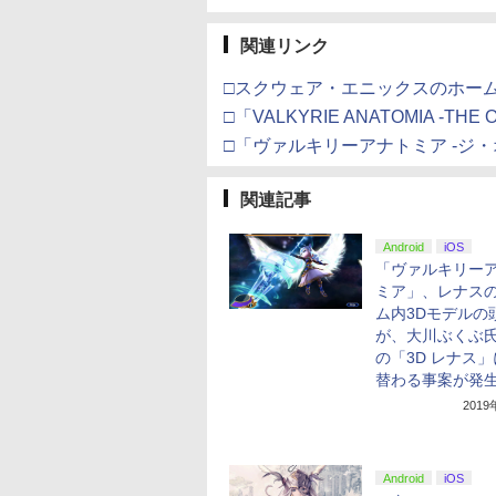
関連リンク
□スクウェア・エニックスのホー
□「VALKYRIE ANATOMIA -THE
□「ヴァルキリーアナトミア -ジ・オリ
関連記事
Android
iOS
「ヴァルキリー
ミア」、レナス
ム内3Dモデルの
が、大川ぶくぶ
の「3D レナス
替わる事案が発
201
Android
iOS