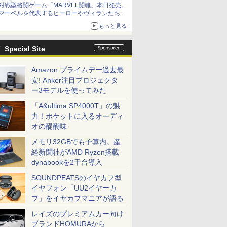
対戦型格闘ゲーム「MARVEL闘魂」本日発売。
アイスカップに入ったスライムやわたぼう、ベ
マーベルを代表するヒーローやヴィランたちが
ビーサタンなどがオリジナルアートで登場
登場
もっと見る
「GUILTY GEAR」などの格ゲーを手掛けるア
ークシステムワークスが開発
Special Site
Amazon プライムデー過去最
安! Anker注目プロジェクタ
ー3モデルを使ってみた
「A&ultima SP4000T」の魅
力！ポケットに入るオーディ
オの醍醐味
メモリ32GBでも予算内。産
経新聞社がAMD Ryzen搭載
dynabookを2千台導入
SOUNDPEATSのイヤカフ型
イヤフォン「UU2イヤーカ
フ」をイヤカフマニアが語る
レイズのプレミアムカー向け
ブランドHOMURAから