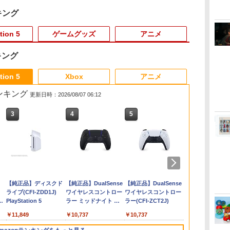
キング
tion 5
ゲームグッズ
アニメ
キング
3
3
3
3
4
4
4
4
5
5
5
6
6
1
6
tion 5
Xbox
アニメ
売ランキング
更新日時：2026/08/07 06:12
3
3
4
4
5
5
6
6
】
レ
ちんこイエロ
【正規品】Mumba 収
エイムアップリング
【中古】白雪姫 ダイヤ
[Switch 2] ぽこ あ ポケモン
スーパーボンバーマン
グランツーリスモ7
【中古】塔の上のラプ
脳遊記 【 頭の体操 脳トレ 脳
オービタルズ Orbitals
【特典】クライムライ
【中古】魔女の宅急便
【当店独自で＋
【特典】ドラ
【中古】ATLU
新劇場版銀魂 
容量
ってちょんま
納バッグ Nintendo
FPS EVOgames 日本
モンド・コレクション
エキスパンションパス（ダウ
コレクション
PS5版
ンツェル 3D スーパ
のトレーニング 脳活グッズ
ト／CRYMELIGHT
ブルーレイディスク
★要エントリ
ストVII Reima
COLLECTI
炎上ー (通常版
￥6,281
常モ
縦置
・
Switch2対応 2025 防水
製 天然ゴム 6個セット
【ブルーレイ】／アド
ンロード版）※3,200ポイン
Nintendo Switch 2
ー・セット 【ブルーレ
麻雀 将棋 囲碁 競走馬育成
PS5版(【予約外付特
【レンタル落ち】
古】[Switch2
PS5版(40周
ーII
ray】 [ 杉田智
￥3,779
定
／
防塵 耐衝撃 大容量 ス
PS5 PS4 Switch プロ
リアナ・カセロッティ
トまでご利用可
Edition
イ】／中川翔子ブルー
RPG ソフト不要 名作ゲーム
典】DLC2種セット
ポケモン(2026
アクリルチャ
￥4,199
￥1,980
￥987
￥4,400
￥5,920
￥1,199
￥9,168
￥3,852
￥3,002
￥6,580
￥7,548
￥570
￥4,118
モテ
ー
タ
トラップ付き 便利 保護
コン PC コントローラ
ブルーレイ／海外アニ
レイ／海外アニメ・定
のうゆうき テレビゲーム TV
（アクセサリー「涙の
ダ
Nintendo Switch 2(日
【純正品】ディスクド
ニンテンドープリペイ
【純正品】DualSense
ニンテンドープリペイ
【純正品】DualSense
ニンテンドー
プレイステー
 防
ーム
軽量 スイッチ 2用 アク
ー用 エイムアシスト リ
メ・定番スタジオ
番スタジオ
ゲーム 】
理念」、アクセサリー
本語・国内専用)
ライブ(CFI-ZDD1J)
ド番号 9000円|オンラ
ワイヤレスコントロー
ド番号 5000円|オンラ
ワイヤレスコントロー
ド番号 1000
トアチケット 10
運
-
セサリー ケース Plus
ング スポンジ リコイル
「はなまるじるし」
コ
PlayStation 5
インコード版
ラー ミッドナイト ブ
インコード版
ラー(CFI-ZCT2J)
インコード版
オンラインコ
ン
Carrycase【送料無
制御 操作性向上 ゲーミ
）)
￥55,871
ラック(CFI-ZCT2J01)
カー
プ
料】【メール便】3層収
ング
￥11,849
￥9,000
￥10,737
￥5,000
￥10,737
￥1,000
￥10,000
能
レ
納バッグ（Pro set）
イ