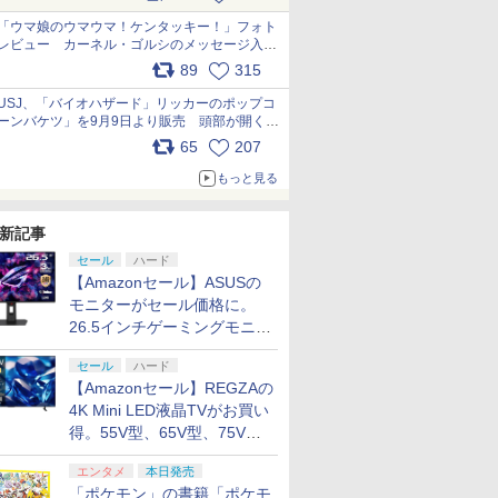
pic.x.com/s9S3nRCAGa
「ウマ娘のウマウマ！ケンタッキー！」フォト
レビュー カーネル・ゴルシのメッセージ入り
パッケージや描き下ろしトレカなどが登場
89
315
pic.x.com/PjnkR9vkXl
USJ、「バイオハザード」リッカーのポップコ
ーンバケツ」を9月9日より販売 頭部が開く仕
組み。味は恐怖を堪のう「味噌フレーバー」
65
207
pic.x.com/81MuXGahVM
もっと見る
新記事
セール
ハード
【Amazonセール】ASUSの
モニターがセール価格に。
26.5インチゲーミングモニタ
ー「ROG Strix OLED
セール
ハード
XG27ACDMS」限定モデルも
【Amazonセール】REGZAの
お買い得
4K Mini LED液晶TVがお買い
得。55V型、65V型、75V型
の2026年モデルがラインナ
エンタメ
本日発売
ップ
「ポケモン」の書籍「ポケモ