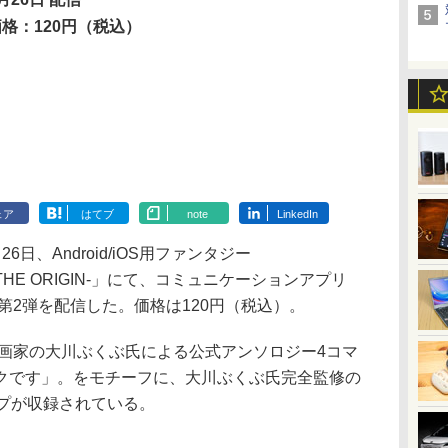
価格：120円（税込）
ェア
はてブ
note
LinkedIn
、Android/iOS用ファンタジー
IA -THE ORIGIN-」にて、コミュニケーションアプリ
プ第2弾を配信した。価格は120円（税込）。
漫画家の大川ぶくぶ氏による公式アンソロジー4コマ
クです」。をモチーフに、大川ぶくぶ氏完全監修の
ンプが収録されている。