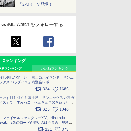
「2×9R」が登場！
GAME Watch をフォローする
Xランキング
RPランキング
いいねランキング
推し探しが楽しい！ 富士急ハイランド「サンエ
ックス パラダイス」内覧会レポート
pic.x.com/p718c0QB0k
324
1686
思わず目を引く！ 富士急「サンエックス パラダ
イス」で「すみっコ」ぺんぎん？のきゅうりド
ッグを食べてみた イラストそのままのメニュ
323
1048
ー化に挑戦。これが意外にもおいしい
pic.x.com/Kgl04hZaeg
「ファイナルファンタジーXIV」Nintendo
Switch 2版のロードが長いのは不具合 早急に
アップデートできるよう対応中
221
373