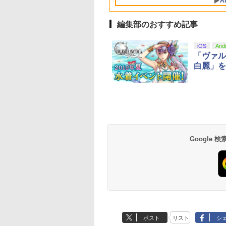
A
カード12枚収納 ア
ラ Switch2コントロー
リー 送料無料
ステーション5 スタ
サリーポーチ
ラー
ド 収納
編集部のおすすめ記事
10
10
1
1
2
2
iOS
And
「ヴァル
白麗」を
eSir G7 HE 有線
版モノノ怪 第三章
HyperX Clutch
ヤマトよ永遠に
【純正品】Xbox ワイ
【Amazon.co.jp限
Xbox プリペイドカ
劇場版「鬼滅の刃」
ムコントローラー
[Blu-ray]
Gladiate Xbox公式ラ
REBEL3199 7 [Blu-
ヤレス コントローラー
定】劇場版モノノ怪 第
ド 5,000円 デジタル
限城編 第一章 猗窩
X Series X|S
イセンス ゲーミング
ray]
+ USB-C® ケーブル
三章 蛇神
ード 【旧 Xbox ギ
来 通常版 [Blu-ray]
900
X One Windows
コントローラー 有線
(Amazon.co.jp限定オ
カード】 [オンライ
Google
在庫切れです。
￥4,731
￥8,760
￥8,300
￥10,780
￥5,000
￥3,964
/11用 PCコントロー
日本正規代理店品
リジナル三方背収納ケ
コード]
ゲームパッド ホー
6L366AA
ース付きコレクション)
果スティック付き
(オリジナル特典:オリ
オゲームコントロ
ジナル巾着＋メーカー
ー（ブラック）
特典:【坤と離】二振り
の剣、十翼より来た
る！スタジオ描き下ろ
しイラストボード付)
[Blu-ray]
ポスト
リスト
シ