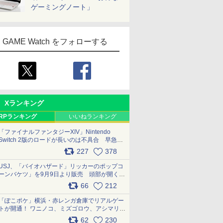
ゲーミングノート」
GAME Watch をフォローする
Xランキング
RPランキング
いいねランキング
「ファイナルファンタジーXIV」Nintendo
Switch 2版のロードが長いのは不具合 早急に
アップデートできるよう対応中
227
378
pic.x.com/s9S3nRCAGa
USJ、「バイオハザード」リッカーのポップコ
ーンバケツ」を9月9日より販売 頭部が開く仕
組み。味は恐怖を堪のう「味噌フレーバー」
66
212
pic.x.com/81MuXGahVM
「ぽこポケ」横浜・赤レンガ倉庫でリアルゲー
トが開通！ ワニノコ、ミズゴロウ、アシマリ登
場シーンをレポート pic.x.com/LDgEByVl6D
62
230