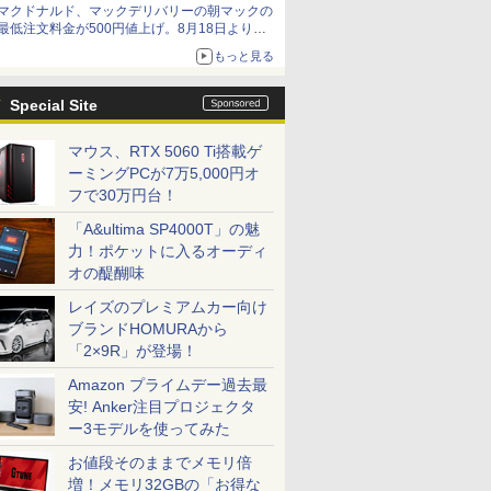
マクドナルド、マックデリバリーの朝マックの
最低注文料金が500円値上げ。8月18日より
1,500円から受付
もっと見る
Special Site
マウス、RTX 5060 Ti搭載ゲ
ーミングPCが7万5,000円オ
フで30万円台！
「A&ultima SP4000T」の魅
力！ポケットに入るオーディ
オの醍醐味
レイズのプレミアムカー向け
ブランドHOMURAから
「2×9R」が登場！
Amazon プライムデー過去最
安! Anker注目プロジェクタ
ー3モデルを使ってみた
お値段そのままでメモリ倍
増！メモリ32GBの「お得な