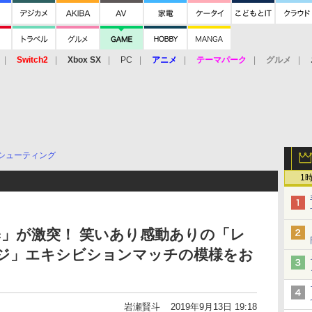
Switch2
Xbox SX
PC
アニメ
テーマパーク
グルメ
 Vita
3DS
アーケード
VR
シューティング
1
ic」が激突！ 笑いあり感動ありの「レ
ージ」エキシビションマッチの模様をお
岩瀬賢斗
2019年9月13日 19:18