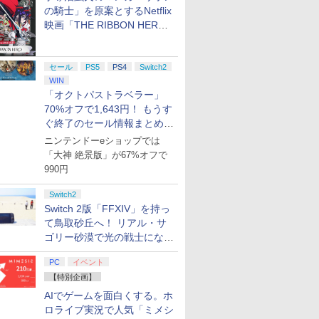
の騎士」を原案とするNetflix
映画「THE RIBBON HERO
リボンヒーロー」本日配信開
始
セール
PS5
PS4
Switch2
WIN
「オクトパストラベラー」
70%オフで1,643円！ もうす
ぐ終了のセール情報まとめ
【8月8日更新】
ニンテンドーeショップでは
「大神 絶景版」が67%オフで
990円
Switch2
Switch 2版「FFXIV」を持っ
て鳥取砂丘へ！ リアル・サ
ゴリー砂漠で光の戦士になっ
てみた
PC
イベント
【特別企画】
AIでゲームを面白くする。ホ
ロライブ実況で人気「ミメシ