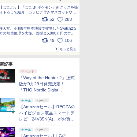
【ぽこポケ】「ぽこ あ ポケモン」新グッズを撮
り下ろしで紹介 カラビナ付きマスコットやス
クエアポーチが仲間入り
52
283
pic.x.com/XmVAgBxaW5
任天堂、令和8年熊本地震で被災したSwitch2な
どの無償修理を実施。義援金5,000万円の寄付
も発表 pic.x.com/BAYsMfUfUC
49
106
もっと見る
新記事
イベント
「Way of the Hunter 2」正式
版が9月29日発売決定！
「THQ Nordic Digital
Showcase 2026」まとめ
セール
ハード
【Amazonセール】REGZAの
ハイビジョン液晶スマートテ
レビ「24V35N(A)」がお買い
得！
セール
ハード
【Amazonセール】LGの