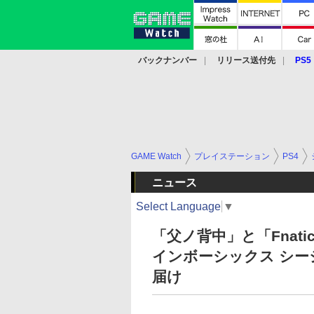
バックナンバー
リリース送付先
PS5
モバイル
eスポーツ
クラウド
PS
GAME Watch
プレイステーション
PS4
ニュース
Select Language
▼
「父ノ背中」と「Fnat
インボーシックス シ
届け