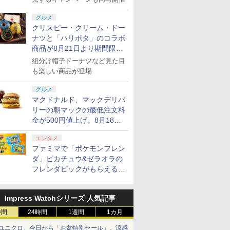
グルメ
クリスピー・クリーム・ドー
ナツと「ハリポタ」のコラボ
商品が8月21日より期間限定
で発売
組分け帽子ドーナツなど見た目
も楽しい商品が登場
グルメ
マクドナルド、マックデリバ
リーの朝マックの最低注文料
金が500円値上げ。8月18日
より1,500円から受付
エンタメ
ファミマで「ポケモンフレン
ダ」ピカチュウ&ゼラオラの
フレンダピックがもらえるキ
ャンペーン開催！
Impress Watchシリーズ 人気記事
時間
24時間
1週間
1カ月
ユニクロ、今日から「お盆特別セール」。涼感