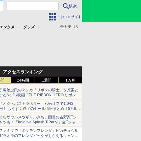
Impress サイト
全カテゴリ
エンタメ
グッズ
アクセスランキング
時間
24時間
1週間
1カ月
手塚治虫氏のマンガ「リボンの騎士」を原案と
するNetflix映画「THE RIBBON HERO リボンヒ
ーロー」本日配信開始
「オクトパストラベラー」70%オフで1,643
円！ もうすぐ終了のセール情報まとめ【8月8日
更新】
そらザウルスやギャルきち、団長の吉野家Tシ
ニンテンドーeショップでは「大神 絶景版」が
ャツも！「hololive Splash T-Party!」全Tシャツ
67%オフで990円
ラインナップ公開＆オンライン販売開始
ファミマで「ポケモンフレンダ」ピカチュウ&
ゼラオラのフレンダピックがもらえるキャンペ
ーン開催！