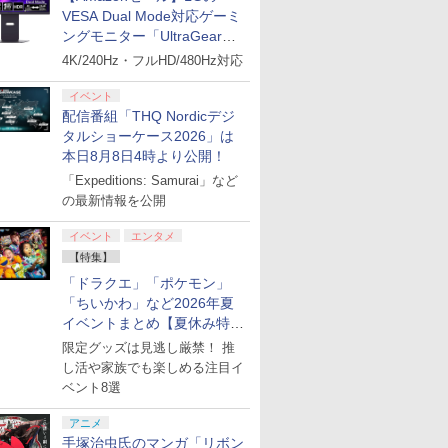
VESA Dual Mode対応ゲーミ
ングモニター「UltraGear
27G850A-B」がお買い得！
4K/240Hz・フルHD/480Hz対応
イベント
配信番組「THQ Nordicデジ
タルショーケース2026」は
本日8月8日4時より公開！
「Expeditions: Samurai」など
の最新情報を公開
イベント
エンタメ
【特集】
「ドラクエ」「ポケモン」
「ちいかわ」など2026年夏
イベントまとめ【夏休み特
集】
限定グッズは見逃し厳禁！ 推
し活や家族でも楽しめる注目イ
ベント8選
アニメ
手塚治虫氏のマンガ「リボン