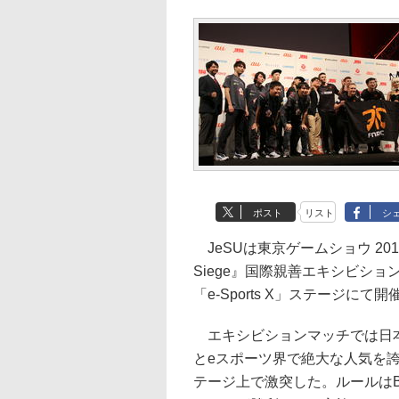
ポスト
リスト
シ
JeSUは東京ゲームショウ 2019
Siege』国際親善エキシビション 
「e-Sports X」ステージにて
エキシビションマッチでは日本
とeスポーツ界で絶大な人気を誇
テージ上で激突した。ルールはB