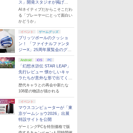
ス」開発スタジオが掲げ
る“AI活用の信念”とは？【講
AIネイティブだからこそこだわ
演レポート】
る「プレーヤーにとって面白い
かどうか」
イベント
ゲームグッズ
ブリッツボールのクッショ
ン！ 「ファイナルファンタ
ジーX」25周年展覧会のグッ
ズ情報が公開
Android
iOS
PC
「幻想水滸伝 STAR LEAP」
先行レビュー 懐かしいキャ
ラたちが意外な形で出てくる
シリーズ完全新作！
歴代キャラとの再会や新たな
108星の物語が描かれる
イベント
マウスコンピューターが「東
京ゲームショウ2026」出展
特設サイトを公開
ゲーミングPCを特別価格で販
売するキャンペーンも同時開催