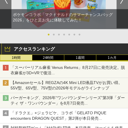
ポケモンコラボ「マクドナルドのサマーチャンスバッグ
2026」をひと足お先に体験してみた！
●
●
●
●
●
●
●
アクセスランキング
1時間
24時間
1週間
1カ月
「スーパーリアル麻雀 Venus Returns」8月27日に発売決定。脱
衣麻雀が3D×VRで復活
発売から2週間は20%オフになるセールが実施
【Amazonセール】REGZAの4K Mini LED液晶TVがお買い得。
55V型、65V型、75V型の2026年モデルがラインナップ
バーガーキング、2026年“ワンパウンダーシリーズ”第3弾「ダー
ティ ザ・ワンパウンダー」を8月7日発売
「特製ガーリックマヨソース」を使用した超大型チーズバーガー
「ドラクエ」×ジェラピケ、コラボ「GELATO PIQUE
encounters DRAGON QUEST」第2弾が本日発売
アイスカップに入ったスライムやわたぼう、ベビーサタンなどが