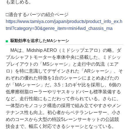
も楽しめる。
□適合するパーツの紹介ページ
https://www.tamiya.com/japan/products/product_info_ex.h
tml?category=30&genre_item=mini4wd_chassis_ma
駆動効率を追求したMAシャーシ
MAは、Midship AERO（ミドシップエアロ）の略。ダ
ブルシャフトモーターを車体中央に搭載した、ミドシッ
プレイアウトの「MSシャーシ」と走行中の気流（エア
ロ）を特に意識してデザインされた「ARシャーシ」、そ
れぞれの優れた特徴を1台のシャーシにまとめあげたの
が「MAシャーシ」だ。3.5：1のギヤ比を採用し、6個の
低摩擦樹脂ローラーやリヤスキッドバーも標準装備する
など、走行性能にもこだわって作られている。さらに、
一体型のモノコック構造の採用で組み立てやすさやメン
テナンス性も向上。初心者からベテランレーサー、小さ
めのコースから大型の特設5レーンサーキットの公認競
技会まで、幅広く対応できるシャーシとなっている。