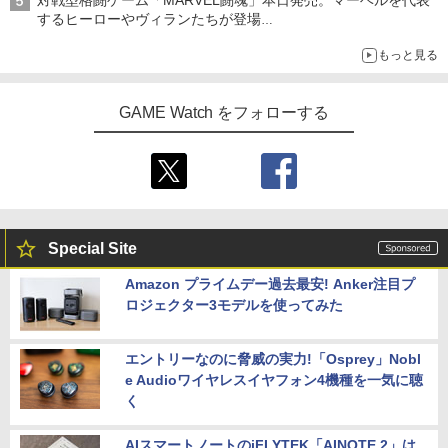
対戦型格闘ゲーム「MARVEL闘魂」本日発売。マーベルを代表
オリジナルアートで登場
するヒーローやヴィランたちが登場
「GUILTY GEAR」などの格ゲーを手掛けるアークシステムワー
もっと見る
クスが開発
GAME Watch をフォローする
Special Site
Amazon プライムデー過去最安! Anker注目プ
ロジェクター3モデルを使ってみた
エントリーなのに脅威の実力!「Osprey」Nobl
e Audioワイヤレスイヤフォン4機種を一気に聴
く
AIスマートノートのiFLYTEK「AINOTE 2」は