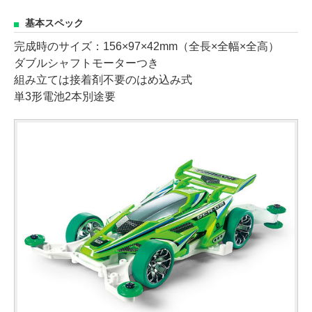
基本スペック
完成時のサイズ：156×97×42mm（全長×全幅×全高）
ダブルシャフトモーターつき
組み立ては接着剤不要のはめ込み式
単3形電池2本別途要