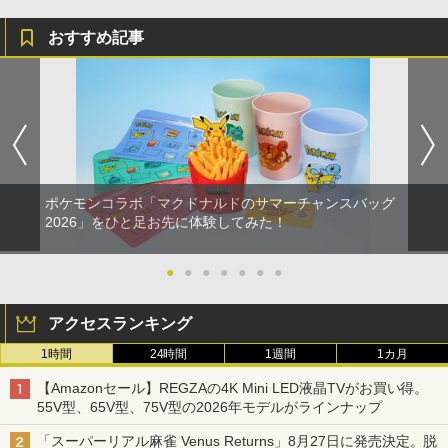
おすすめ記事
ポケモンコラボ「マクドナルドのサマーチャンスバッグ
2026」をひと足お先に体験してみた！
●
●
●
●
●
●
●
アクセスランキング
1時間
24時間
1週間
1カ月
【Amazonセール】REGZAの4K Mini LED液晶TVがお買い得。
55V型、65V型、75V型の2026年モデルがラインナップ
「スーパーリアル麻雀 Venus Returns」8月27日に発売決定。脱