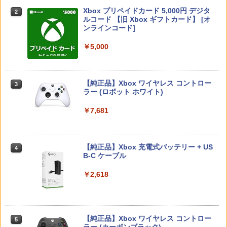
典】特別フォトフレーム「Quartet」)
2】 POTPAANVA [POTPAANVA]
ーレイ】／クレイグ・T・ネルソンブル
Xbox プリペイドカード 5,000円 デジタ
ーレイ／海外アニメ・定番スタジオ
2
スプラトゥーン レイダース -Switch2
Beast of Reincarnation -PS5 【特典】
ルコード 【旧 Xbox ギフトカード】 [オ
2
￥6,348
2
￥4,920
プロダクトコード 封入
ンラインコード]
￥681
￥6,455
￥7,286
￥5,000
【特典】トゥームレイダー：レガシー・
スプラトゥーン レイダース
3
3
オブ・アトランティス(【早期購入同梱特
【中古】白雪姫 ダイヤモンド・コレクシ
3
典】コスチューム「ララ・クロフト・サ
ョン 【ブルーレイ】／アドリアナ・カセ
￥6,507
バイバー(仮)」（ゲーム内コンテンツ）)
【純正品】Xbox ワイヤレス コントロー
ロッティブルーレイ／海外アニメ・定番
3
Nintendo Switch 2(日本語・国内専用)
【純正品】ディスクドライブ(CFI-ZDD1
3
ラー (ロボット ホワイト)
3
スタジオ
J) PlayStation 5
￥7,012
￥55,871
￥7,681
￥987
￥11,849
【楽天ブックス限定特典+特典】METAL
4
GEAR SOLID : MASTER COLLECTION
【特典】Marvel’s Wolverine(【早期購
4
Vol.2 Switch2版(2連アクリルキーホル
入封入特典】DLC)
【純正品】Xbox 充電式バッテリー + US
【中古】塔の上のラプンツェル 3D スー
4
4
【純正品】DualSense ワイヤレスコン
ダー+【早期購入封入特典】DLCチラシ)
B-C ケーブル
ニンテンドープリペイド番号 9000円|オ
4
パー・セット 【ブルーレイ】／中川翔子
4
トローラー ミッドナイト ブラック(CFI-
ンラインコード版
ブルーレイ／海外アニメ・定番スタジオ
￥7,620
ZCT2J01)
￥6,600
￥2,618
￥9,000
￥1,199
￥10,737
【早期購入特典付き】【2026年12月10
【当店独自で＋P10倍★要エントリー】
5
5
日発売】 コーエーテクモゲームス｜KOE
【純正品】Xbox ワイヤレス コントロー
【中古】[Switch2] ゼルダの伝説 ブレス
ニンテンドープリペイド番号 5000円|オ
5
【中古】魔女の宅急便 ブルーレイディス
5
5