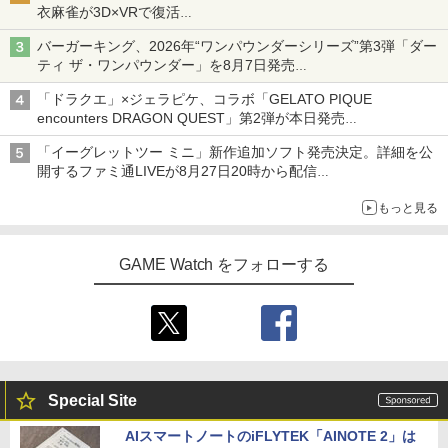
衣麻雀が3D×VRで復活
発売から2週間は20%オフになるセールが実施
バーガーキング、2026年“ワンパウンダーシリーズ”第3弾「ダー
ティ ザ・ワンパウンダー」を8月7日発売
「特製ガーリックマヨソース」を使用した超大型チーズバーガー
「ドラクエ」×ジェラピケ、コラボ「GELATO PIQUE
encounters DRAGON QUEST」第2弾が本日発売
アイスカップに入ったスライムやわたぼう、ベビーサタンなどが
「イーグレットツー ミニ」新作追加ソフト発売決定。詳細を公
オリジナルアートで登場
開するファミ通LIVEが8月27日20時から配信
シリーズ累計100タイトルへ
もっと見る
GAME Watch をフォローする
Special Site
AIスマートノートのiFLYTEK「AINOTE 2」は