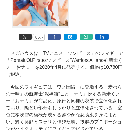
リスト
メガハウスは、TVアニメ「ワンピース」のフィギュア
「Portrait.Of.Piratesワンピース“Warriors Alliance” 新米く
ノ一 おナミ」を2020年4月に発売する。価格は10,780円
（税込）。
今回のフィギュアは「ワノ国編」に登場する「麦わら
の一味」の航海士“泥棒猫”こと「ナミ」扮する新米くノ
一「おナミ」が商品化。原作と同様の衣装で立体化され
ており、際どい部分もしっかりと立体化されている。空
色に桜吹雪の模様が映える鮮やかな忍装束を身にまと
い、輝く笑顔とスラリと伸びた脚、抜群のプロポーショ
ンがハイクオリティにフィギュア化されている。