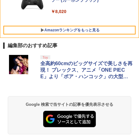
I 進撃の巨人3【PS5】
【純正品】DualSense ワイヤレスコン
ラー (カーボンブラック)
オブ ザ ワイルド Nintendo Switch 2 Ed
ンラインコード版
5
ク 【レンタル落ち】
トローラー(CFI-ZCT2J)
ition(ニンテンドースイッチ2 エディショ
ン) 任天堂(20250605)
￥8,710
￥8,020
￥5,000
￥3,002
￥10,737
￥7,180
Amazonランキングをもっと見る
編集部のおすすめ記事
【Amazon.co.jp限定】劇場版モノノ怪
Toy
1
第三章 蛇神 (Amazon.co.jp限定オリジ
全高約60cmのビッグサイズで美しさを再
ナル三方背収納ケース付きコレクション)
現！ プレックス、アニメ「ONE PIEC
(オリジナル特典:オリジナル巾着＋メー
E」より「ボア・ハンコック」の大型ス
カー特典:【坤と離】二振りの剣、十翼よ
タチューを12月発売！
り来たる！スタジオ描き下ろしイラスト
ボード付) [Blu-ray]
￥10,780
Google 検索で当サイトの記事を優先表示させる
劇場版「鬼滅の刃」無限城編 第一章 猗
2
窩座再来 通常版 [Blu-ray]