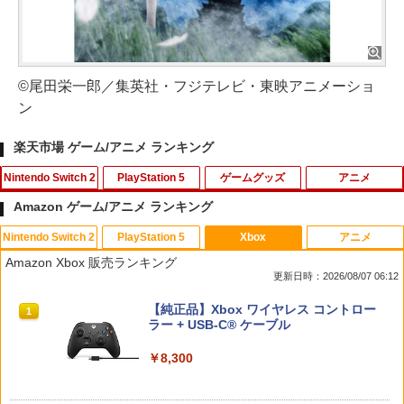
©尾田栄一郎／集英社・フジテレビ・東映アニメーショ
ン
楽天市場 ゲーム/アニメ ランキング
Nintendo Switch 2
PlayStation 5
ゲームグッズ
アニメ
Amazon ゲーム/アニメ ランキング
Nintendo Switch 2
PlayStation 5
Xbox
アニメ
【特典】メタファー：リファンタジオ
グランツーリスモ7 PS5版
【中古】ナイトメアー・ビフォア・クリ
1
1
1
Amazon Xbox 販売ランキング
(【先着購入封入特典】アーキタイプ経験
ス…コレクターズEDデジタルリマスター
更新日時：2026/08/07 06:12
値アイテムセット、旅の仕送りセット)
版 【ブルーレイ】／クリス・サランドン
￥3,779
ブルーレイ／海外アニメ・定番スタジオ
スプラトゥーン レイダース|オンライン
PlayStation 5 デジタル・エディション
【純正品】Xbox ワイヤレス コントロー
1
1
1
￥3,510
コード版
日本語専用 Console Language: Japan
ラー + USB-C® ケーブル
￥540
ese only (CFI-2200B01)
￥5,832
￥8,300
￥55,000
【特典】BLUE REFLECTION Quartet:
スクウェア・エニックス ドラゴンクエス
2
2
少女たちのキセキ PS5版(【早期購入特
トXI 過ぎ去りし時を求めて S【Switch
【中古】Mr．インクレディブル 【ブル
2