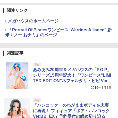
￥3,964
関連リンク
□メガハウスのホームページ
劇場版「鬼滅の刃」無限城編 第一章 猗
3
窩座再来 通常版 [DVD]
□「Portrait.Of.Piratesワンピース“Warriors Alliance” 新
米くノ一 おナミ」のページ
￥3,523
関連記事
劇場版「鬼滅の刃」無限城編 第一章 猗
4
Toy
窩座再来 完全生産限定版 [Blu-ray]
あみあみ20周年＆メガハウスの「P.O.P」
￥8,698
シリーズ15周年記念！「ワンピース“LIMI
TED EDITION”ネフェルタリ・ビビ Ver.B
B_R 1/8 完成品フィギュア」発売決定
2019年4月4日
【Amazon.co.jp限定】劇場版モノノ怪
5
Toy
第三章 蛇神 (オリジナル特典:オリジナル
「ハンコック」のわがままボディを忠実
巾着＋メーカー特典:【坤と離】二振りの
に再現！ フィギュア「ボア・ハンコック
剣、十翼より来たる！スタジオ描き下ろ
しイラストボード付) [DVD]
Ver.BB_EX」予約受付の締め切り迫る