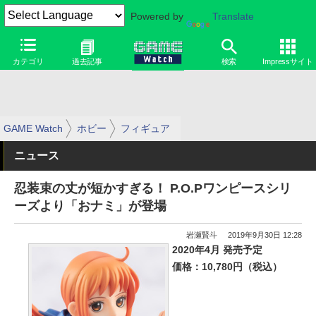
Powered by
Translate
カテゴリ
過去記事
検索
Impressサイト
GAME Watch
ホビー
フィギュア
ニュース
忍装束の丈が短かすぎる！ P.O.Pワンピースシリ
ーズより「おナミ」が登場
岩瀬賢斗
2019年9月30日 12:28
2020年4月 発売予定
価格：10,780円（税込）