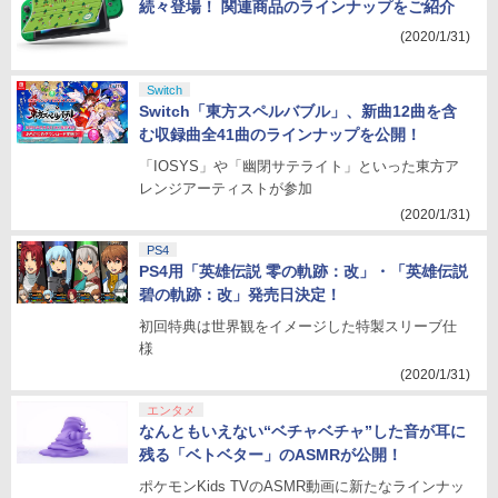
続々登場！ 関連商品のラインナップをご紹介
(2020/1/31)
Switch
Switch「東方スペルバブル」、新曲12曲を含
む収録曲全41曲のラインナップを公開！
「IOSYS」や「幽閉サテライト」といった東方ア
レンジアーティストが参加
(2020/1/31)
PS4
PS4用「英雄伝説 零の軌跡：改」・「英雄伝説
碧の軌跡：改」発売日決定！
初回特典は世界観をイメージした特製スリーブ仕
様
(2020/1/31)
エンタメ
なんともいえない“ベチャベチャ”した音が耳に
残る「ベトベター」のASMRが公開！
ポケモンKids TVのASMR動画に新たなラインナッ