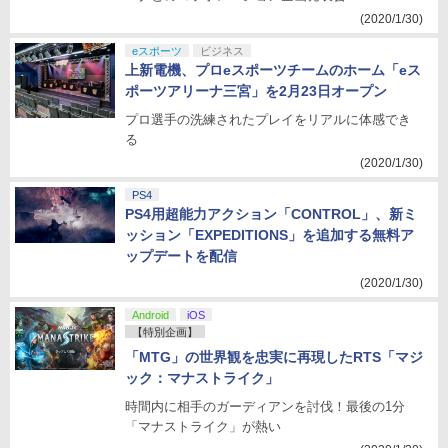
(2020/1/30)
eスポーツ
ビジネス
上新電機、プロeスポーツチームのホーム「eス
ポーツアリーナ三宮」を2月23日オープン
プロ選手の洗練されたプレイをリアルに体感でき
る
(2020/1/30)
PS4
PS4用超能力アクション「CONTROL」、新ミ
ッション「EXPEDITIONS」を追加する無料ア
ップデートを配信
(2020/1/30)
Android
iOS
【特別企画】
「MTG」の世界観を忠実に再現したRTS「マジ
ック：マナストライク」
時間内に相手のガーディアンを討伐！最後の1分
「マナストライク」が熱い