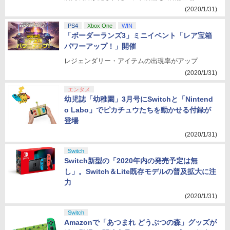
(2020/1/31)
PS4
Xbox One
WIN
「ボーダーランズ3」ミニイベント「レア宝箱
パワーアップ！」開催
レジェンダリー・アイテムの出現率がアップ
(2020/1/31)
エンタメ
幼児誌「幼稚園」3月号にSwitchと「Nintend
o Labo」でピカチュウたちを動かせる付録が
登場
(2020/1/31)
Switch
Switch新型の「2020年内の発売予定は無
し」。Switch＆Lite既存モデルの普及拡大に注
力
(2020/1/31)
Switch
Amazonで「あつまれ どうぶつの森」グッズが