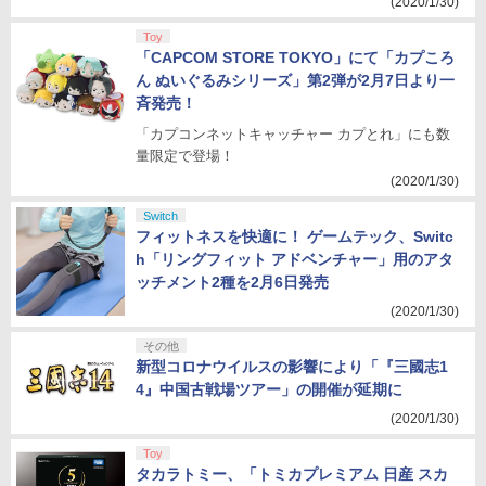
(2020/1/30)
Toy
「CAPCOM STORE TOKYO」にて「カプころ
ん ぬいぐるみシリーズ」第2弾が2月7日より一
斉発売！
「カプコンネットキャッチャー カプとれ」にも数
量限定で登場！
(2020/1/30)
Switch
フィットネスを快適に！ ゲームテック、Switc
h「リングフィット アドベンチャー」用のアタ
ッチメント2種を2月6日発売
(2020/1/30)
その他
新型コロナウイルスの影響により「『三國志1
4』中国古戦場ツアー」の開催が延期に
(2020/1/30)
Toy
タカラトミー、「トミカプレミアム 日産 スカ