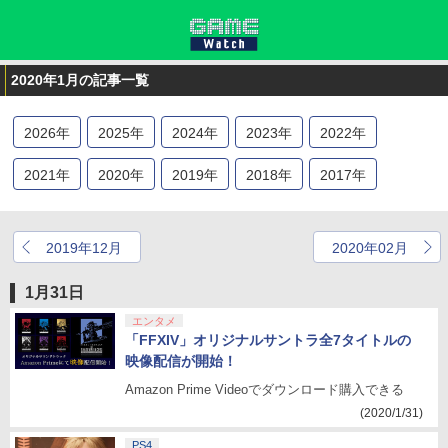
2020年1月の記事一覧
2026
年
2025
年
2024
年
2023
年
2022
年
2021
年
2020
年
2019
年
2018
年
2017
年
2016
年
2015
年
2014
年
2013
年
2012
年
2019年12月
2020年02月
2011
年
2010
年
2009
年
2008
年
2007
年
1月31日
2006
年
2005
年
2004
年
2003
年
2002
年
エンタメ
「FFXIV」オリジナルサントラ全7タイトルの
2001
年
2000
年
映像配信が開始！
Amazon Prime Videoでダウンロード購入できる
(2020/1/31)
PS4