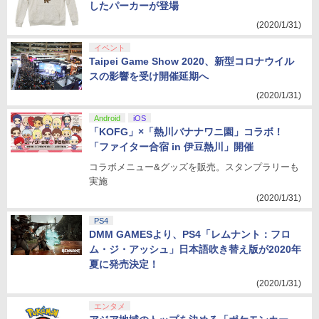
したパーカーが登場
(2020/1/31)
イベント
Taipei Game Show 2020、新型コロナウイル
スの影響を受け開催延期へ
(2020/1/31)
Android
iOS
「KOFG」×「熱川バナナワニ園」コラボ！
「ファイター合宿 in 伊豆熱川」開催
コラボメニュー&グッズを販売。スタンプラリーも
実施
(2020/1/31)
PS4
DMM GAMESより、PS4「レムナント：フロ
ム・ジ・アッシュ」日本語吹き替え版が2020年
夏に発売決定！
(2020/1/31)
エンタメ