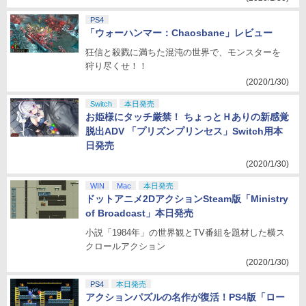
PS4
「ウォーハンマー：Chaosbane」レビュー
狂信と殺戮に満ちた混沌の世界で、モンスターを
狩り尽くせ！！
(2020/1/30)
Switch
本日発売
お姫様にタッチ厳禁！ ちょっとＨありの新感覚
脱出ADV 「プリズンプリンセス」Switch用本
日発売
(2020/1/30)
WIN
Mac
本日発売
ドットアニメ2DアクションSteam版「Ministry
of Broadcast」本日発売
小説「1984年」の世界観とTV番組を題材した横ス
クロールアクション
(2020/1/30)
PS4
本日発売
アクションパズルの名作が復活！PS4版「ロー