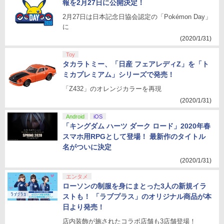
報を2月27日に公開決定！
2月27日は日本記念日協会認定の「Pokémon Day」
に
(2020/1/31)
Toy
タカラトミー、「日産 フェアレディZ」を「ト
ミカプレミアム」シリーズで発売！
「Z432」のオレンジカラーを再現
(2020/1/31)
Android
iOS
「キングダム ハーツ ダーク ロード」2020年春
スマホ用RPGとして登場！ 最新作のタイトル
名がついに決定
(2020/1/31)
エンタメ
ローソンの制服を身にまとった3人の新規イラ
ストも！ 「ラブプラス」のオリジナル商品が本
日より発売！
店内装飾が施されたコラボ店舗も3店舗登場！