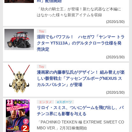
ht」配信開始
「劫火の騎士王」が登場！新たな武器など本編に
はなかった様々な新規アイテムを収録
(2020/1/30)
Toy
湿田でもパワフル！ ハセガワ「ヤンマー トラ
クター YT5113A」のデルタクローラ仕様を発
売決定
(2020/1/30)
Toy
漫画家の内藤泰弘氏がデザイン！ 組み替えが楽
しい骸骨戦士「アッセンブルボーグNEXUS ス
カルスパルタン」が登場
(2020/1/30)
エンタメ
eスポーツ
リロイ・スミス、ついにゲームを飛び出し、パ
チンコ界にも影響を与える
「PACHINKO TEKKEN 極 EXTREME SWEET CO
MBO VER.」2月3日稼働開始