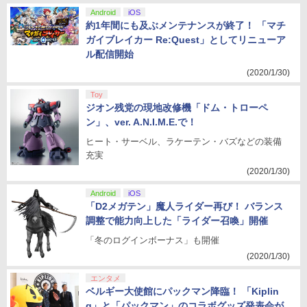
Android
iOS
約1年間にも及ぶメンテナンスが終了！ 「マチ
ガイブレイカー Re:Quest」としてリニューア
ル配信開始
(2020/1/30)
Toy
ジオン残党の現地改修機「ドム・トローペ
ン」、ver. A.N.I.M.E.で！
ヒート・サーベル、ラケーテン・バズなどの装備
充実
(2020/1/30)
Android
iOS
「D2メガテン」魔人ライダー再び！ バランス
調整で能力向上した「ライダー召喚」開催
「冬のログインボーナス」も開催
(2020/1/30)
エンタメ
ベルギー大使館にパックマン降臨！ 「Kiplin
g」と「パックマン」のコラボグッズ発表会が