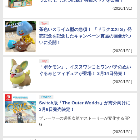
つまれ どうぶつの森」特集ストアを公開！
(2020/1/31)
Toy
茶色いスライム型の急須！ 「ドラクエXI S」発
売記念を記念したキャンペーン賞品の画像がつ
いに公開！
(2020/1/31)
Toy
「ポケモン」、イヌヌワンことワンパチのぬい
ぐるみとフィギュアが登場！ 3月14日発売！
(2020/1/31)
Switch
Switch版「The Outer Worlds」が海外向けに
3月6日発売決定！
プレーヤーの選択次第でストーリーが変化するRP
G
(2020/1/31)