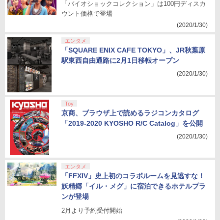
「バイオショックコレクション」は100円ディスカ
ウント価格で登場
(2020/1/30)
エンタメ
「SQUARE ENIX CAFE TOKYO」、JR秋葉原
駅東西自由通路に2月1日移転オープン
(2020/1/30)
Toy
京商、ブラウザ上で読めるラジコンカタログ
「2019-2020 KYOSHO R/C Catalog」を公開
(2020/1/30)
エンタメ
「FFXIV」史上初のコラボルームを見逃すな！
妖精郷「イル・メグ」に宿泊できるホテルプラ
ンが登場
2月より予約受付開始