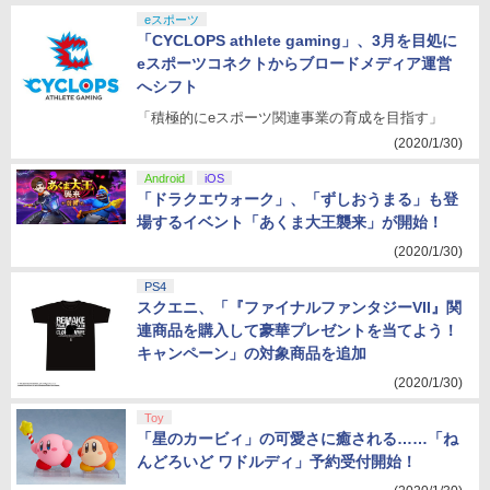
eスポーツ
「CYCLOPS athlete gaming」、3月を目処に
eスポーツコネクトからブロードメディア運営
へシフト
「積極的にeスポーツ関連事業の育成を目指す」
(2020/1/30)
Android
iOS
「ドラクエウォーク」、「ずしおうまる」も登
場するイベント「あくま大王襲来」が開始！
(2020/1/30)
PS4
スクエニ、「『ファイナルファンタジーVII』関
連商品を購入して豪華プレゼントを当てよう！
キャンペーン」の対象商品を追加
(2020/1/30)
Toy
「星のカービィ」の可愛さに癒される……「ね
んどろいど ワドルディ」予約受付開始！