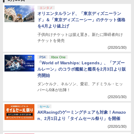
エンタメ
オリエンタルランド、「東京ディズニーラン
ド」＆「東京ディズニーシー」のチケット価格
を4月より値上げ
子供向けチケットは据え置き。新たに障碍者向け
チケットを発売
(2020/1/30)
PS4
Xbox One
「World of Warships: Legends」、「アズー
ルレーン」のコラボ艦艇と艦長を2月3日より販
売開始
ダンケルク、ネルソン、愛宕、アドミラル・ヒッ
パーら6体が出陣！
(2020/1/30)
セール
AKRacingのゲーミングチェアも対象！Amazo
n、2月1日より「タイムセール祭り」を開催
(2020/1/30)