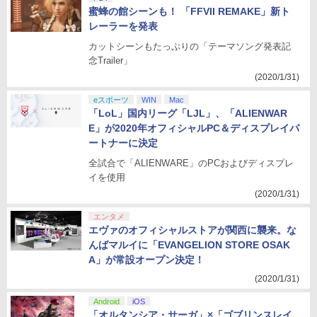
蜜蜂の館シーンも！ 「FFVII REMAKE」新ト
レーラーを発表
カットシーンもたっぷりの「テーマソング発表記
念Trailer」
(2020/1/31)
eスポーツ
WIN
Mac
「LoL」国内リーグ「LJL」、「ALIENWAR
E」が2020年オフィシャルPC＆ディスプレイパ
ートナーに決定
全試合で「ALIENWARE」のPCおよびディスプレ
イを使用
(2020/1/31)
エンタメ
エヴァのオフィシャルストアが関西に襲来。な
んばマルイに「EVANGELION STORE OSAK
A」が常設オープン決定！
(2020/1/31)
Android
iOS
「オルタンシア・サーガ」×「ゴブリンスレイ