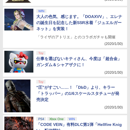
WIN
大人の色気、感じます。「DOAXVV」、エレナ
の誕生日を記念した新SSR水着「ジュエルガー
ネット」を実装！
「ライザのアトリエ」とのコラボガチャも開催
(2020/1/30)
Toy
仕事を選ばないキティさん、今度は「超合金」
ガンダム＆シャアザクに！
(2020/1/30)
Toy
“圧”がすごい……！ 「DbD」より、キラー
「トラッパー」の1/6スケールスタチューが発
売決定
(2020/1/30)
PS4
Xbox One
WIN
「CODE VEIN」有料DLC第1弾「Hellfire Knig