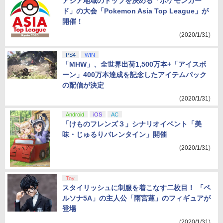
アジア地域のトップを決める「ポケモンカー
ド」の大会「Pokemon Asia Top League」が
開催！
(2020/1/31)
PS4
WIN
「MHW」、全世界出荷1,500万本+「アイスボ
ーン」400万本達成を記念したアイテムパック
の配信が決定
(2020/1/31)
Android
iOS
AC
「けものフレンズ３」シナリオイベント「美
味・じゅるりバレンタイン」開催
(2020/1/31)
Toy
スタイリッシュに制服を着こなす二枚目！ 「ペ
ルソナ5A」の主人公「雨宮蓮」のフィギュアが
登場
(2020/1/31)