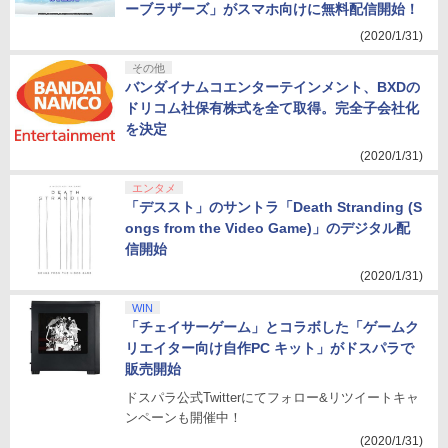
ーブラザーズ」がスマホ向けに無料配信開始！
(2020/1/31)
その他
バンダイナムコエンターテインメント、BXDの
ドリコム社保有株式を全て取得。完全子会社化
を決定
(2020/1/31)
エンタメ
「デススト」のサントラ「Death Stranding (S
ongs from the Video Game)」のデジタル配
信開始
(2020/1/31)
WIN
「チェイサーゲーム」とコラボした「ゲームク
リエイター向け自作PC キット」がドスパラで
販売開始
ドスパラ公式Twitterにてフォロー&リツイートキャ
ンペーンも開催中！
(2020/1/31)