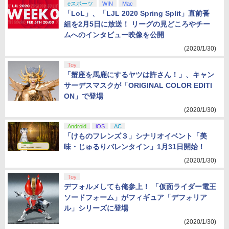
eスポーツ
WIN
Mac
「LoL」、「LJL 2020 Spring Split」直前番
組を2月5日に放送！ リーグの見どころやチー
ムへのインタビュー映像を公開
(2020/1/30)
Toy
「蟹座を馬鹿にするヤツは許さん！」、キャン
サーデスマスクが「ORIGINAL COLOR EDITI
ON」で登場
(2020/1/30)
Android
iOS
AC
「けものフレンズ３」シナリオイベント「美
味・じゅるりバレンタイン」1月31日開始！
(2020/1/30)
Toy
デフォルメしても俺参上！ 「仮面ライダー電王
ソードフォーム」がフィギュア「デフォリア
ル」シリーズに登場
(2020/1/30)