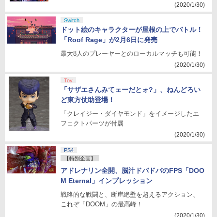
(2020/1/30)
Switch
ドット絵のキャラクターが屋根の上でバトル！
「Roof Rage」が2月6日に発売
最大8人のプレーヤーとのローカルマッチも可能！
(2020/1/30)
Toy
「サザエさんみてェーだとォ?」、ねんどろい
ど東方仗助登場！
「クレイジー・ダイヤモンド」をイメージしたエ
フェクトパーツが付属
(2020/1/30)
PS4
【特別企画】
アドレナリン全開、脳汁ドバドバのFPS「DOO
M Eternal」インプレッション
戦略的な戦闘と、断崖絶壁を超えるアクション、
これぞ「DOOM」の最高峰！
(2020/1/30)