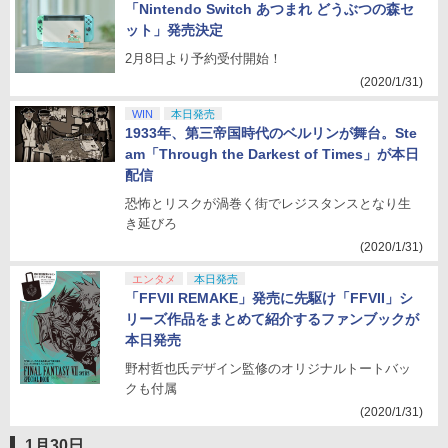
「Nintendo Switch あつまれ どうぶつの森セ
ット」発売決定
2月8日より予約受付開始！
(2020/1/31)
WIN
本日発売
1933年、第三帝国時代のベルリンが舞台。Ste
am「Through the Darkest of Times」が本日
配信
恐怖とリスクが渦巻く街でレジスタンスとなり生
き延びろ
(2020/1/31)
エンタメ
本日発売
「FFVII REMAKE」発売に先駆け「FFVII」シ
リーズ作品をまとめて紹介するファンブックが
本日発売
野村哲也氏デザイン監修のオリジナルトートバッ
クも付属
(2020/1/31)
1月30日