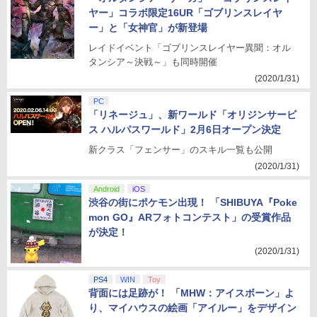
ヤー」コラボ限定16UR「ゴブリンスレイヤ
ー」と「女神官」が新登場
レイドイベント「ゴブリンスレイヤー異聞：オル
タンシア～決戦～」も同時開催
(2020/1/31)
PC
「リネージュ」、新ワールド「オリジンサービ
ス ハルパスワールド」2月6日オープン決定
新クラス「フェンサー」のスキル一覧も公開
(2020/1/31)
Android
iOS
渋谷の街にポケモン出現！ 「SHIBUYA『Poke
mon GO』ARフォトコンテスト」の受賞作品
が決定！
(2020/1/31)
PS4
WIN
Toy
背面には足跡が！ 「MHW：アイスボーン」よ
り、マイハウスの絵画「アイルー」をデザイン