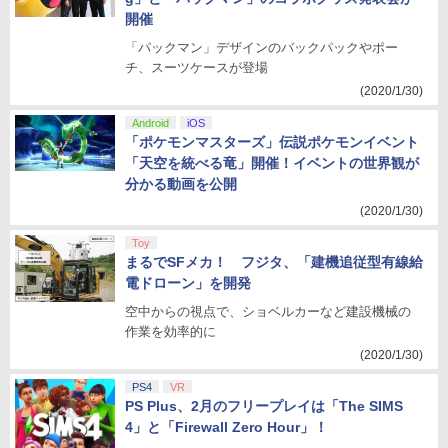
開催
「パックマン」デザインのバックパックやポー
チ、スーツケースが登場
(2020/1/30)
Android
iOS
「ポケモンマスターズ」伝説ポケモンイベント
「天空を統べる竜」開催！イベントの世界観が
分かる動画を公開
(2020/1/30)
Toy
まるでSFメカ！ フジタ、「建機追従型有線給
電ドローン」を開発
空中からの視点で、ショベルカーなど建設機械の
作業を効率的に
(2020/1/30)
PS4
VR
PS Plus、2月のフリープレイは「The SIMS
4」と「Firewall Zero Hour」！