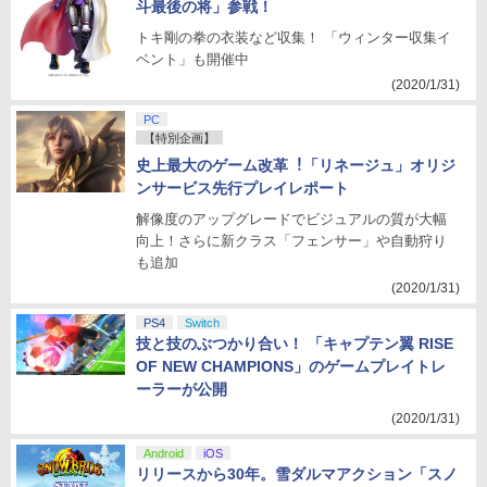
斗最後の将」参戦！
トキ剛の拳の衣装など収集！ 「ウィンター収集イ
ベント」も開催中
(2020/1/31)
PC
【特別企画】
史上最大のゲーム改革︕「リネージュ」オリジ
ンサービス先行プレイレポート
解像度のアップグレードでビジュアルの質が大幅
向上！さらに新クラス「フェンサー」や自動狩り
も追加
(2020/1/31)
PS4
Switch
技と技のぶつかり合い！ 「キャプテン翼 RISE
OF NEW CHAMPIONS」のゲームプレイトレ
ーラーが公開
(2020/1/31)
Android
iOS
リリースから30年。雪ダルマアクション「スノ