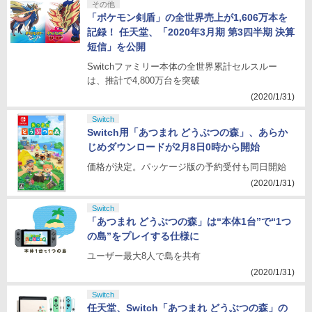
その他
「ポケモン剣盾」の全世界売上が1,606万本を
記録！ 任天堂、「2020年3月期 第3四半期 決算
短信」を公開
Switchファミリー本体の全世界累計セルスルー
は、推計で4,800万台を突破
(2020/1/31)
Switch
Switch用「あつまれ どうぶつの森」、あらか
じめダウンロードが2月8日0時から開始
価格が決定。パッケージ版の予約受付も同日開始
(2020/1/31)
Switch
「あつまれ どうぶつの森」は“本体1台”で“1つ
の島”をプレイする仕様に
ユーザー最大8人で島を共有
(2020/1/31)
Switch
任天堂、Switch「あつまれ どうぶつの森」の