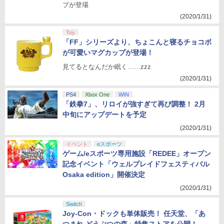
プが登場
(2020/1/31)
Toy
「FF」シリーズより、ちょこんと寝るチョコボ
が可愛いマグカップが登場！
見てるとなんだか眠く……zzz
(2020/1/31)
PS4
Xbox One
WIN
「鉄拳7」、リロイが強すぎて再び調整！ 2月
中旬にアップデートを予定
(2020/1/31)
イベント
eスポーツ
ゲーム/eスポーツ専用施設「REDEE」オープン
記念イベント「ウェルプレイドフェスティバル
Osaka edition」開催決定
(2020/1/31)
Switch
Joy-Con・ドックも単体販売！ 任天堂、「あ