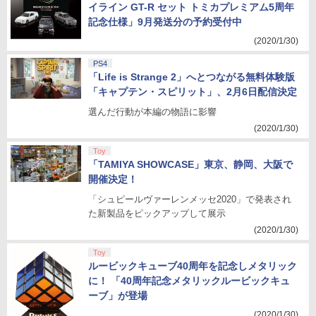
イライン GT-R セット トミカプレミアム5周年
記念仕様」9月発送分の予約受付中
(2020/1/30)
PS4
「Life is Strange 2」へとつながる無料体験版
「キャプテン・スピリット」、2月6日配信決定
選んだ行動が本編の物語に影響
(2020/1/30)
Toy
「TAMIYA SHOWCASE」東京、静岡、大阪で
開催決定！
「シュピールヴァーレンメッセ2020」で発表され
た新製品をピックアップして展示
(2020/1/30)
Toy
ルービックキューブ40周年を記念しメタリック
に！ 「40周年記念メタリックルービックキュ
ーブ」が登場
(2020/1/30)