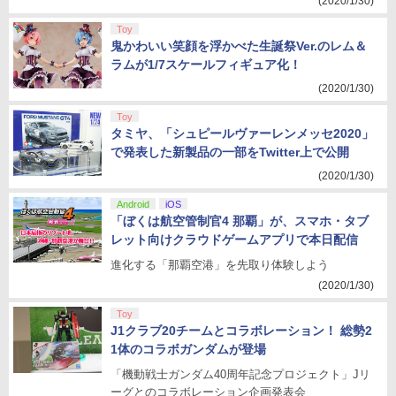
(2020/1/30)
Toy
鬼かわいい笑顔を浮かべた生誕祭Ver.のレム＆
ラムが1/7スケールフィギュア化！
(2020/1/30)
Toy
タミヤ、「シュピールヴァーレンメッセ2020」
で発表した新製品の一部をTwitter上で公開
(2020/1/30)
Android
iOS
「ぼくは航空管制官4 那覇」が、スマホ・タブ
レット向けクラウドゲームアプリで本日配信
進化する「那覇空港」を先取り体験しよう
(2020/1/30)
Toy
J1クラブ20チームとコラボレーション！ 総勢2
1体のコラボガンダムが登場
「機動戦士ガンダム40周年記念プロジェクト」Jリ
ーグとのコラボレーション企画発表会