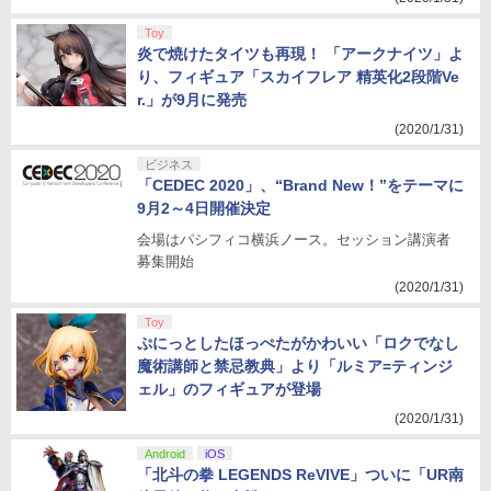
Toy
炎で焼けたタイツも再現！ 「アークナイツ」よ
り、フィギュア「スカイフレア 精英化2段階Ve
r.」が9月に発売
(2020/1/31)
ビジネス
「CEDEC 2020」、“Brand New！”をテーマに
9月2～4日開催決定
会場はパシフィコ横浜ノース。セッション講演者
募集開始
(2020/1/31)
Toy
ぷにっとしたほっぺたがかわいい「ロクでなし
魔術講師と禁忌教典」より「ルミア=ティンジ
ェル」のフィギュアが登場
(2020/1/31)
Android
iOS
「北斗の拳 LEGENDS ReVIVE」ついに「UR南