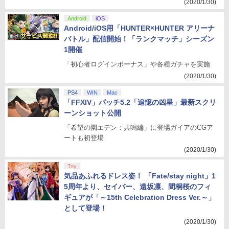
(2020/1/30)
Android
iOS
Android/iOS用「HUNTER×HUNTER アリーナ
バトル」配信開始！「ランクマッチ」シーズン
1開催
「初心者ログインボーナス」や各種ガチャを実施
(2020/1/30)
PS4
WIN
Mac
「FFXIV」パッチ5.2「追憶の凶星」最新スクリ
ーンショット公開
「希望の園エデン：共鳴編」に登場ガイアのCGア
ートも初登場
(2020/1/30)
Toy
気品あふれるドレス姿！ 「Fate/stay night」1
5周年より、セイバー、遠坂凛、間桐桜のフィ
ギュアが「～15th Celebration Dress Ver.～」
として登場！
(2020/1/30)