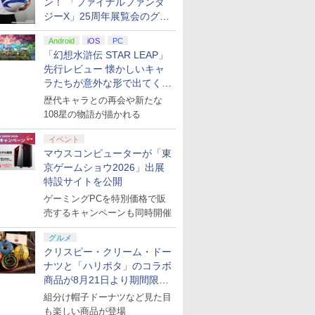
ン！ 「ファイナルファンタ
ジーX」25周年展覧会のグッ
ズ情報が公開
Android
iOS
PC
「幻想水滸伝 STAR LEAP」
先行レビュー 懐かしいキャ
ラたちが意外な形で出てくる
シリーズ完全新作！
歴代キャラとの再会や新たな
108星の物語が描かれる
イベント
マウスコンピューターが「東
京ゲームショウ2026」出展
特設サイトを公開
ゲーミングPCを特別価格で販
売するキャンペーンも同時開催
グルメ
クリスピー・クリーム・ドー
ナツと「ハリポタ」のコラボ
商品が8月21日より期間限定
で発売
組分け帽子ドーナツなど見た目
も楽しい商品が登場