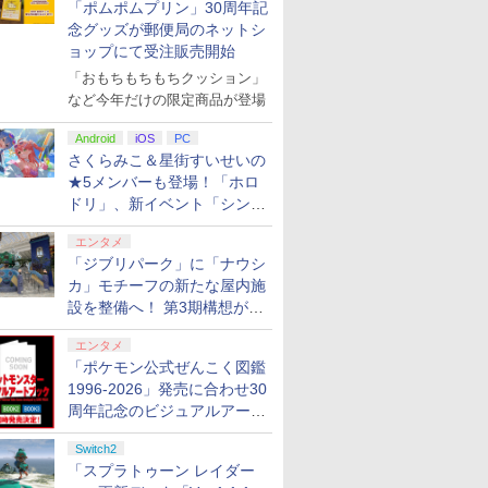
「ポムポムプリン」30周年記
念グッズが郵便局のネットシ
ョップにて受注販売開始
「おもちもちもちクッション」
など今年だけの限定商品が登場
Android
iOS
PC
さくらみこ＆星街すいせいの
★5メンバーも登場！「ホロ
ドリ」、新イベント「シンク
ロする夏のスパークル」がス
エンタメ
タート
「ジブリパーク」に「ナウシ
カ」モチーフの新たな屋内施
設を整備へ！ 第3期構想が公
開
エンタメ
「ポケモン公式ぜんこく図鑑
1996-2026」発売に合わせ30
周年記念のビジュアルアート
ブック3冊同時発売が決定
Switch2
「スプラトゥーン レイダー