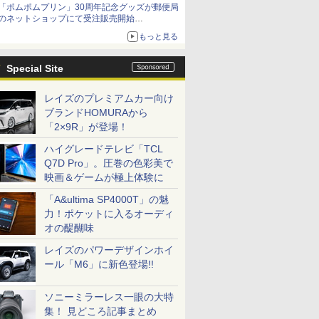
「ポムポムプリン」30周年記念グッズが郵便局
のネットショップにて受注販売開始
「おもちもちもちクッション」など今年だけの
もっと見る
限定商品が登場
Special Site
レイズのプレミアムカー向け
ブランドHOMURAから
「2×9R」が登場！
ハイグレードテレビ「TCL
Q7D Pro」。圧巻の色彩美で
映画＆ゲームが極上体験に
「A&ultima SP4000T」の魅
力！ポケットに入るオーディ
オの醍醐味
レイズのパワーデザインホイ
ール「M6」に新色登場!!
ソニーミラーレス一眼の大特
集！ 見どころ記事まとめ