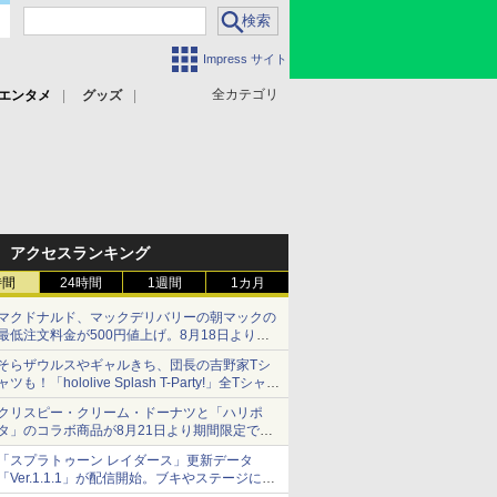
Impress サイト
全カテゴリ
エンタメ
グッズ
アクセスランキング
時間
24時間
1週間
1カ月
マクドナルド、マックデリバリーの朝マックの
最低注文料金が500円値上げ。8月18日より
1,500円から受付
そらザウルスやギャルきち、団長の吉野家Tシ
ャツも！「hololive Splash T-Party!」全Tシャツ
ラインナップ公開＆オンライン販売開始
クリスピー・クリーム・ドーナツと「ハリポ
タ」のコラボ商品が8月21日より期間限定で発
売
「スプラトゥーン レイダース」更新データ
組分け帽子ドーナツなど見た目も楽しい商品が
「Ver.1.1.1」が配信開始。ブキやステージに関
登場
する不具合を修正