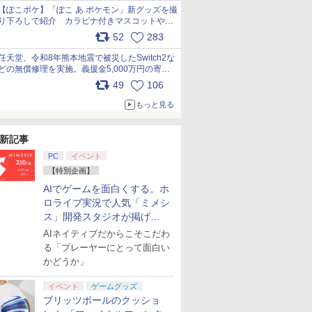
【ぽこポケ】「ぽこ あ ポケモン」新グッズを撮
り下ろしで紹介 カラビナ付きマスコットやス
クエアポーチが仲間入り
52
283
pic.x.com/XmVAgBxaW5
任天堂、令和8年熊本地震で被災したSwitch2な
どの無償修理を実施。義援金5,000万円の寄付
も発表 pic.x.com/BAYsMfUfUC
49
106
もっと見る
新記事
PC
イベント
【特別企画】
AIでゲームを面白くする。ホ
ロライブ実況で人気「ミメシ
ス」開発スタジオが掲げ
る“AI活用の信念”とは？【講
AIネイティブだからこそこだわ
演レポート】
る「プレーヤーにとって面白い
かどうか」
イベント
ゲームグッズ
ブリッツボールのクッショ