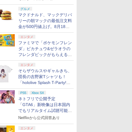
グルメ
マクドナルド、マックデリバ
リーの朝マックの最低注文料
金が500円値上げ。8月18日
より1,500円から受付
エンタメ
ファミマで「ポケモンフレン
ダ」ピカチュウ&ゼラオラの
フレンダピックがもらえるキ
ャンペーン開催！
エンタメ
そらザウルスやギャルきち、
団長の吉野家Tシャツも！
「hololive Splash T-Party!」
全Tシャツラインナップ公開
PS5
Xbox SX
＆オンライン販売開始
ネトフリで公開予定
「GTA6」新映像は日本国内
でもリアルタイム試聴可能。
しかも日本語字幕付き
Netflixから公式回答あり
エンタメ