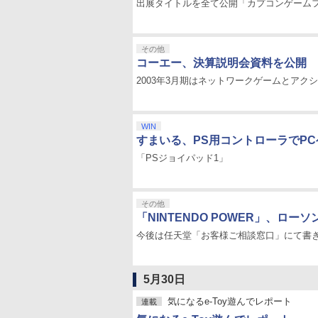
出展タイトルを全て公開「カプコンゲームフェ
その他
コーエー、決算説明会資料を公開
2003年3月期はネットワークゲームとアク
WIN
すまいる、PS用コントローラでP
「PSジョイパッド1」
その他
「NINTENDO POWER」、ロー
今後は任天堂「お客様ご相談窓口」にて書
5月30日
気になるe-Toy遊んでレポート
連載