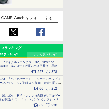
GAME Watch をフォローする
Xランキング
RPランキング
いいねランキング
「ファイナルファンタジーXIV」Nintendo
Switch 2版のロードが長いのは不具合 早急に
アップデートできるよう対応中
227
378
pic.x.com/s9S3nRCAGa
USJ、「バイオハザード」リッカーのポップコ
ーンバケツ」を9月9日より販売 頭部が開く仕
組み。味は恐怖を堪のう「味噌フレーバー」
66
212
pic.x.com/81MuXGahVM
「ぽこポケ」横浜・赤レンガ倉庫でリアルゲー
トが開通！ ワニノコ、ミズゴロウ、アシマリ登
場シーンをレポート pic.x.com/LDgEByVl6D
62
230