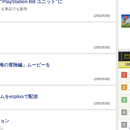
yStation BB ユニット”に
タを単品でも販売
(2002/5/30)
(2002/5/30)
 海の冒険編」ムービーを
1
(2002/5/30)
をezplusで配信
(2002/5/30)
ョン
プン