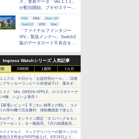
ス」更新データ「Ver.1.1.1」
が配信開始。ブキやステージ
に関する不具合を修正
PS5
PS4
Xbox SX
Switch2
WIN
Mac
「ファイナルファンタジー
XIV」緊急メンテへ。Switch2
版のデータロード不具合を最
適化
Impress Watchシリーズ 人気記事
時間
24時間
1週間
1カ月
ユニクロ、今日から「お盆特別セール」。涼感
シアサッカーワンピース待望値下げ、撥水ギア
ショーツは1990円に
ミスド「Mrs. GREEN APPLE」のコラボドーナ
ツ4種、いよいよ発売！
【家電レビュー】手ごわい雑草との戦い、コメ
リの草刈機で完全勝利 掃除機感覚で使えた
カルディ、オンライン限定「ネコバッグ＆タン
ブラーセット」を一般販売。7月の抽選販売の
当選無効分
マクドナルド、マックデリバリーの朝マックの
最低注文料金が500円値上げ。8月18日より