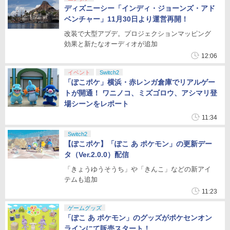
ディズニーシー「インディ・ジョーンズ・アド
ベンチャー」11月30日より運営再開！
改装で大型アプデ。プロジェクションマッピング
効果と新たなオーディオが追加
12:06
イベント
Switch2
「ぽこポケ」横浜・赤レンガ倉庫でリアルゲー
トが開通！ ワニノコ、ミズゴロウ、アシマリ登
場シーンをレポート
11:34
Switch2
【ぽこポケ】「ぽこ あ ポケモン」の更新デー
タ（Ver.2.0.0）配信
「きょうゆうそうち」や「きんこ」などの新アイ
テムも追加
11:23
ゲームグッズ
「ぽこ あ ポケモン」のグッズがポケセンオン
ラインにて販売スタート！