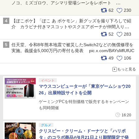
ノコ、ミズゴロウ、アシマリ登場シーンをレポート
pic.x.com/LDgEByVl6D
62
230
【ぽこポケ】「ぽこ あ ポケモン」新グッズを撮り下ろしで紹
介 カラビナ付きマスコットやスクエアポーチが仲間入り
pic.x.com/XmVAgBxaW5
52
283
任天堂、令和8年熊本地震で被災したSwitch2などの無償修理を
実施。義援金5,000万円の寄付も発表 pic.x.com/BAYsMfUfUC
49
106
もっと見る
イベント
マウスコンピューターが「東京ゲームショウ20
26」出展特設サイトを公開
ゲーミングPCを特別価格で販売するキャンペーン
も同時開催
16:20
グルメ
クリスピー・クリーム・ドーナツと「ハリポ
タ」のコラボ商品が8月21日より期間限定で発