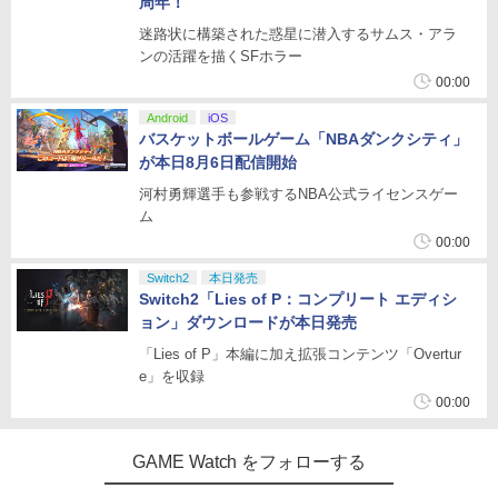
周年！
迷路状に構築された惑星に潜入するサムス・アラ
ンの活躍を描くSFホラー
00:00
Android
iOS
バスケットボールゲーム「NBAダンクシティ」
が本日8月6日配信開始
河村勇輝選手も参戦するNBA公式ライセンスゲー
ム
00:00
Switch2
本日発売
Switch2「Lies of P：コンプリート エディシ
ョン」ダウンロードが本日発売
「Lies of P」本編に加え拡張コンテンツ「Overtur
e」を収録
00:00
GAME Watch をフォローする