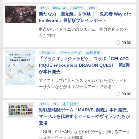
PS5
Xbox SX
Switch2
WIN
新たな力「腕覚醒」を体験！「鬼武者 Way of t
he Sword」最新版プレイレポート
拠点やワイドリニアのシステム、能力強化システ
ムも判明
00:00
アパレル
ゲームグッズ
本日発売
「ドラクエ」×ジェラピケ、コラボ「GELATO
PIQUE encounters DRAGON QUEST」第2弾
が本日発売
アイスカップに入ったスライムやわたぼう、ベビ
ーサタンなどがオリジナルアートで登場
00:00
PS5
PC
本日発売
対戦型格闘ゲーム「MARVEL闘魂」本日発売。
マーベルを代表するヒーローやヴィランたちが
登場
「GUILTY GEAR」などの格ゲーを手掛けるアーク
システムワークスが開発