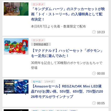
エンタメ
「キングダム ハーツ」のステッカーセットが映
画「トイ・ストーリー5」の入場特典として配
布決定！
本日8月7日より先着・数量限定で配布
10:23
エンタメ
【特別企画】
【マクドナルド】ハッピーセット「ポケモン」
を一足先に遊んでみた！
30周年を記念して30種類のポケモンがおもちゃで
登場
00:00
セール
ハード
【Amazonセール】REGZAの4K Mini LED液
晶TVがお買い得。55V型、65V型、75V型の20
26年モデルがラインナップ
00:05