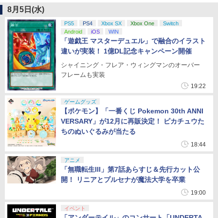
8月5日(水)
PS5
PS4
Xbox SX
Xbox One
Switch
Android
iOS
WIN
「遊戯王 マスターデュエル」で融合のイラスト
違いが実装！ 1億DL記念キャンペーン開催
シャイニング・フレア・ウィングマンのオーバー
フレームも実装
19:22
ゲームグッズ
【ポケモン】「一番くじ Pokemon 30th ANNI
VERSARY」が12月に再販決定！ ピカチュウた
ちのぬいぐるみが当たる
18:44
アニメ
「無職転生III」第7話あらすじ＆先行カット公
開！ リニアとプルセナが魔法大学を卒業
19:00
イベント
「アンダーテイル」のコンサート「UNDERTA