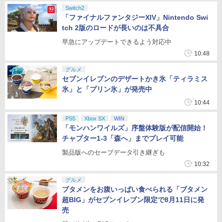
Switch2
「ファイナルファンタジーXIV」Nintendo Swi
tch 2版のロードが長いのは不具合
早急にアップデートできるよう対応中
10:48
グルメ
セブンイレブンのデザートかき氷「ティラミス
氷」と「プリン氷」が発売中
10:44
PS5
Xbox SX
WIN
「モンハンワイルズ」序盤体験版が配信開始！
チャプター1-3「森へ」までプレイ可能
製品版へのセーブデータ引き継ぎも
10:32
グルメ
ブタメンをお腹いっぱい食べられる「ブタメン
超BIG」がセブンイレブン限定で8月11日に発
売