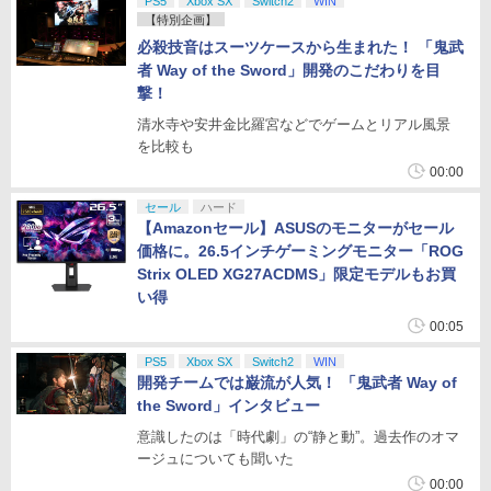
PS5
Xbox SX
Switch2
WIN
【特別企画】
必殺技音はスーツケースから生まれた！ 「鬼武
者 Way of the Sword」開発のこだわりを目
撃！
清水寺や安井金比羅宮などでゲームとリアル風景
を比較も
00:00
セール
ハード
【Amazonセール】ASUSのモニターがセール
価格に。26.5インチゲーミングモニター「ROG
Strix OLED XG27ACDMS」限定モデルもお買
い得
00:05
PS5
Xbox SX
Switch2
WIN
開発チームでは巌流が人気！ 「鬼武者 Way of
the Sword」インタビュー
意識したのは「時代劇」の“静と動”。過去作のオマ
ージュについても聞いた
00:00