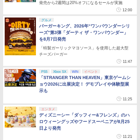
発売から2週間は20%オフになるセールが実施
12:00
グルメ
バーガーキング、2026年“ワンパウンダーシリ
ーズ”第3弾「ダーティ ザ・ワンパウンダー」
を8月7日発売
「特製ガーリックマヨソース」を使用した超大型
チーズバーガー
11:47
PS5
Xbox SX
WIN
イベント
「STRANGER THAN HEAVEN」東京ゲームシ
ョウ2026に出展決定！ デモプレイや体験型展
示も
11:25
エンタメ
ディズニーシー「ダッフィー&フレンズ」のハ
ロウィーングッズやフードスーベニアが8月25
日より発売
11:21