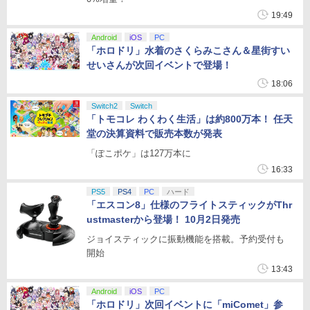
19:49
Android
iOS
PC
「ホロドリ」水着のさくらみこさん＆星街すい
せいさんが次回イベントで登場！
18:06
Switch2
Switch
「トモコレ わくわく生活」は約800万本！ 任天
堂の決算資料で販売本数が発表
「ぽこポケ」は127万本に
16:33
PS5
PS4
PC
ハード
「エスコン8」仕様のフライトスティックがThr
ustmasterから登場！ 10月2日発売
ジョイスティックに振動機能を搭載。予約受付も
開始
13:43
Android
iOS
PC
「ホロドリ」次回イベントに「miComet」参