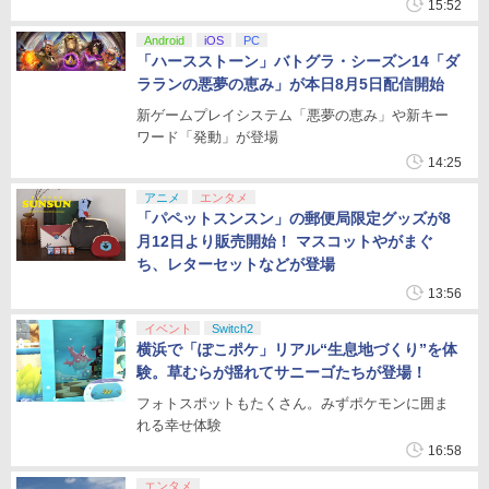
15:52
Android
iOS
PC
「ハースストーン」バトグラ・シーズン14「ダ
ラランの悪夢の恵み」が本日8月5日配信開始
新ゲームプレイシステム「悪夢の恵み」や新キー
ワード「発動」が登場
14:25
アニメ
エンタメ
「パペットスンスン」の郵便局限定グッズが8
月12日より販売開始！ マスコットやがまぐ
ち、レターセットなどが登場
13:56
イベント
Switch2
横浜で「ぽこポケ」リアル“生息地づくり”を体
験。草むらが揺れてサニーゴたちが登場！
フォトスポットもたくさん。みずポケモンに囲ま
れる幸せ体験
16:58
エンタメ