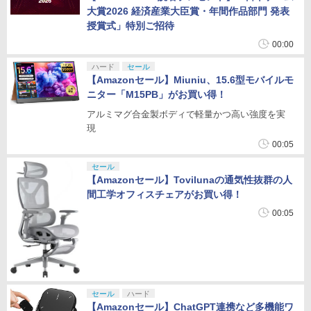
大賞2026 経済産業大臣賞・年間作品部門 発表
授賞式」特別ご招待
00:00
ハード
セール
【Amazonセール】Miuniu、15.6型モバイルモ
ニター「M15PB」がお買い得！
アルミマグ合金製ボディで軽量かつ高い強度を実
現
00:05
セール
【Amazonセール】Tovilunaの通気性抜群の人
間工学オフィスチェアがお買い得！
00:05
セール
ハード
【Amazonセール】ChatGPT連携など多機能ワ