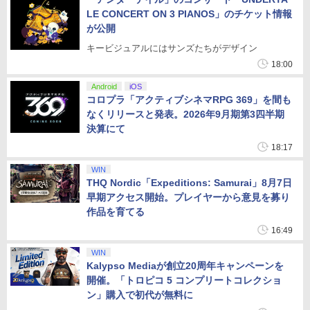
LE CONCERT ON 3 PIANOS」のチケット情報
が公開
キービジュアルにはサンズたちがデザイン
18:00
Android
iOS
コロプラ「アクティブシネマRPG 369」を間も
なくリリースと発表。2026年9月期第3四半期
決算にて
18:17
WIN
THQ Nordic「Expeditions: Samurai」8月7日
早期アクセス開始。プレイヤーから意見を募り
作品を育てる
16:49
WIN
Kalypso Mediaが創立20周年キャンペーンを
開催。「トロピコ 5 コンプリートコレクショ
ン」購入で初代が無料に