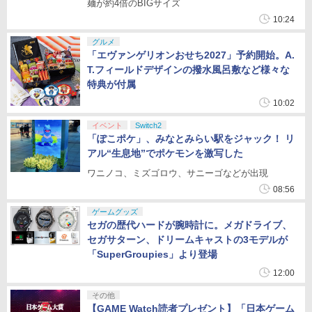
麺が約4倍のBIGサイズ
10:24
グルメ
「エヴァンゲリオンおせち2027」予約開始。A.
T.フィールドデザインの撥水風呂敷など様々な
特典が付属
10:02
イベント
Switch2
「ぽこポケ」、みなとみらい駅をジャック！ リ
アル“生息地”でポケモンを激写した
ワニノコ、ミズゴロウ、サニーゴなどが出現
08:56
ゲームグッズ
セガの歴代ハードが腕時計に。メガドライブ、
セガサターン、ドリームキャストの3モデルが
「SuperGroupies」より登場
12:00
その他
【GAME Watch読者プレゼント】「日本ゲーム