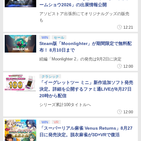
ームショウ2026」の出展情報公開
アソビストア出張所にてオリジナルグッズの販売
も
12:21
WIN
セール
Steam版「Moonlighter」が期間限定で無料配
布！ 8月10日まで
続編「Moonlighter 2」の発売は9月2日に決定
12:00
クラシック
「イーグレットツー ミニ」新作追加ソフト発売
決定。詳細を公開するファミ通LIVEが8月27日
20時から配信
シリーズ累計100タイトルへ
12:00
WIN
VR
「スーパーリアル麻雀 Venus Returns」8月27
日に発売決定。脱衣麻雀が3D×VRで復活