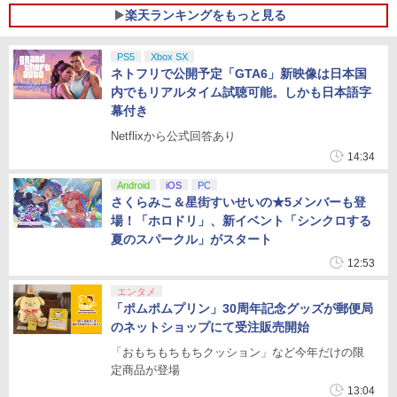
楽天ランキングをもっと見る
PS5
Xbox SX
ネトフリで公開予定「GTA6」新映像は日本国
内でもリアルタイム試聴可能。しかも日本語字
幕付き
Netflixから公式回答あり
14:34
Android
iOS
PC
さくらみこ＆星街すいせいの★5メンバーも登
場！「ホロドリ」、新イベント「シンクロする
夏のスパークル」がスタート
12:53
エンタメ
「ポムポムプリン」30周年記念グッズが郵便局
のネットショップにて受注販売開始
「おもちもちもちクッション」など今年だけの限
定商品が登場
13:04