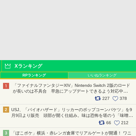
Xランキング
RPランキング
いいねランキング
「ファイナルファンタジーXIV」Nintendo Switch 2版のロード
が長いのは不具合 早急にアップデートできるよう対応中
pic.x.com/s9S3nRCAGa
227
378
USJ、「バイオハザード」リッカーのポップコーンバケツ」を9
月9日より販売 頭部が開く仕組み。味は恐怖を堪のう「味噌フ
レーバー」 pic.x.com/81MuXGahVM
66
212
「ぽこポケ」横浜・赤レンガ倉庫でリアルゲートが開通！ ワニ