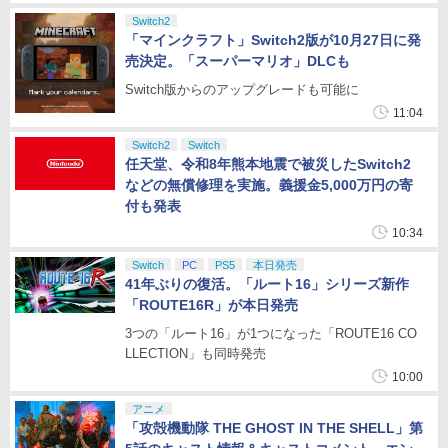
Switch2
「マインクラフト」Switch2版が10月27日に発
売決定。「スーパーマリオ」DLCも
Switch版からのアップグレードも可能に
11:04
Switch2
Switch
任天堂、令和8年熊本地震で被災したSwitch2
などの無償修理を実施。義援金5,000万円の寄
付も発表
10:34
Switch
PC
PS5
本日発売
41年ぶりの復活。「ルート16」シリーズ新作
「ROUTE16R」が本日発売
3つの「ルート16」が1つになった「ROUTE16 CO
LLECTION」も同時発売
10:00
アニメ
「攻殻機動隊 THE GHOST IN THE SHELL」第