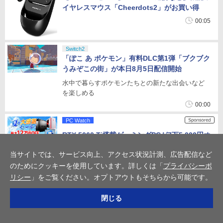
イヤレスマウス「Cheerdots2」がお買い得
00:05
Switch2
「ぽこ あ ポケモン」有料DLC第1弾「ブクブク
うみぞこの街」が本日8月5日配信開始
水中で暮らすポケモンたちとの新たな出会いなど
を楽しめる
00:00
PC Watch
RTX 5060 Ti搭載ゲーミングPCが7万5,000円オ
フで30万円台！マウスの夏の大感謝セール
当サイトでは、サービス向上、アクセス状況計測、広告配信など
11:00
のためにクッキーを使用しています。詳しくは「
プライバシーポ
8月4日(火)
リシー
」をご覧ください。オプトアウトもそちらから可能です。
Switch2
「ファイアーエムブレム 万紫千紅」における真
閉じる
の主人公がお披露目！
これまで隠されていた白髪の救世主が存在