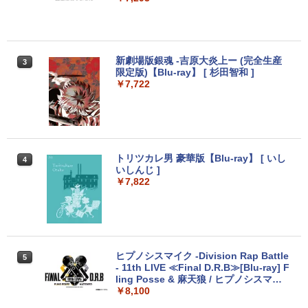
セサリー 高品質 透明 クリアシェル 保護
ケース カバー 耐衝撃 簡単装着
【ホリ公式】【任天堂ライセンス商品】
【SIE】【中古品】ソニー『DEATH STR
Switch2 ケース スイッチ2 Nintendo 対
新劇場版銀魂 -吉原大炎上ー (完全生産
3
3
3
3
スプラトゥーン レイダース ワイヤレス
ANDING DIRECTOR’S CUT』ECJS-00
応 スイッチ スイッチツー 名入れ かわい
限定版)【Blu-ray】 [ 杉田智和 ]
ホリパッド TURBO for Nintendo Switc
012 PS5 ゲームソフト 1週間保証【中
い ニンテンドースイッチ カバー ポーチ
￥7,722
h 2 おすすめ Switch スイッチ コントロ
￥8,980
古】
￥2,163
switch Lite 新型 本体 ジョイコン ソフ
￥1,300
ーラー 無線 連射 連射ホールド 連射機能
ト ケーブル 収納可能 ポーチ クリスマス
背面ボタン 充電 スプラレイダース スプ
ギフト クリスマス プレゼント 送料無料
ラ
ダービースタリオン2
グランツーリスモ7 PS5版
【中古】トワイライトシンドローム再会
トリツカレ男 豪華版【Blu-ray】 [ いし
4
4
4
4
￥8,981
￥3,779
￥2,695
いしんじ ]
￥7,822
【中古】ポケットモンスター ソード -S
5
witch
スーパーボンバーマン コレクション Nin
グッドスマイルカンパニー 【特典付】
ヒプノシスマイク -Division Rap Battle
5
5
5
￥4,024
tendo Switch 2 Edition 日本限定版
【PS5】機動警察パトレイバー the Cas
- 11th LIVE ≪Final D.R.B≫[Blu-ray] F
￥9,801
e Files [PS5 キドウケイサツパトレイ
ling Posse & 麻天狼 / ヒプノシスマイ
バ- ザ ケ-ス ファイル]
￥5,420
ク -Division Rap Battle-
￥8,100