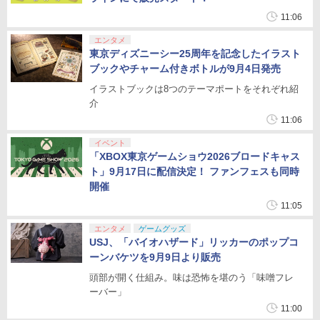
11:06
エンタメ
東京ディズニーシー25周年を記念したイラスト
ブックやチャーム付きボトルが9月4日発売
イラストブックは8つのテーマポートをそれぞれ紹
介
11:06
イベント
「XBOX東京ゲームショウ2026ブロードキャス
ト」9月17日に配信決定！ ファンフェスも同時
開催
11:05
エンタメ
ゲームグッズ
USJ、「バイオハザード」リッカーのポップコ
ーンバケツを9月9日より販売
頭部が開く仕組み。味は恐怖を堪のう「味噌フレ
ーバー」
11:00