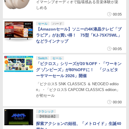
イマーシブオーディオで臨場感ある音楽体験が楽
しめる
00:05
セール
ハード
【Amazonセール】ソニーの4K液晶テレビ「ブ
ラビア」がお買い得！ 75型「KJ-75X75WL」
などラインナップ
00:05
Switch
セール
「ピクロス」シリーズが20％OFF・「ワーキン
グ ゾンビーズ」が80%OFFに！ 「ジュピタ
ーサマーセール 2026」開催
「ピクロスS SNK CLASSICS ＆ NEOGEO editio
n」・「ピクロスS CAPCOM CLASSICS edition」
が初セール
00:00
クラシック
【特別企画】
探索アクションの始祖、「メトロイド」生誕40