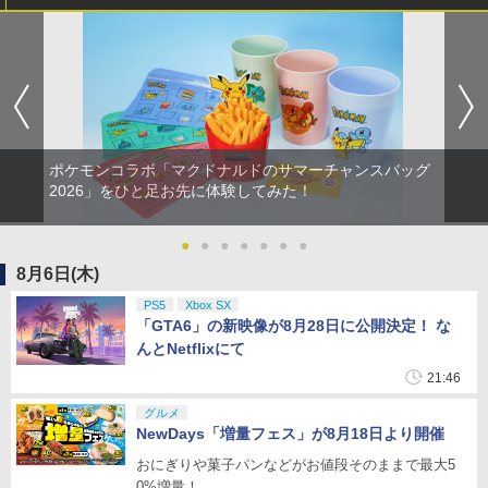
ポケモンコラボ「マクドナルドのサマーチャンスバッグ
2026」をひと足お先に体験してみた！
●
●
●
●
●
●
●
8月6日(木)
PS5
Xbox SX
「GTA6」の新映像が8月28日に公開決定！ な
んとNetflixにて
21:46
グルメ
NewDays「増量フェス」が8月18日より開催
おにぎりや菓子パンなどがお値段そのままで最大5
0%増量！