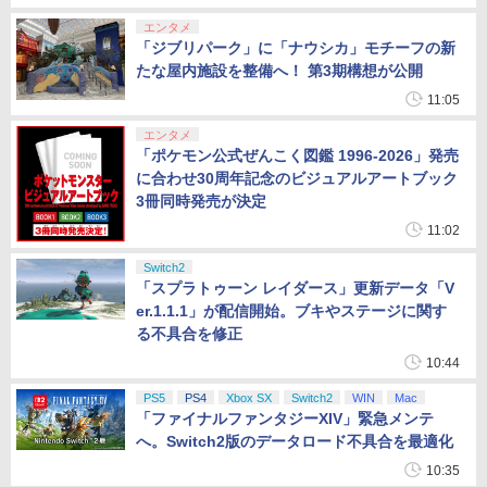
エンタメ
「ジブリパーク」に「ナウシカ」モチーフの新
たな屋内施設を整備へ！ 第3期構想が公開
11:05
エンタメ
「ポケモン公式ぜんこく図鑑 1996-2026」発売
に合わせ30周年記念のビジュアルアートブック
3冊同時発売が決定
11:02
Switch2
「スプラトゥーン レイダース」更新データ「V
er.1.1.1」が配信開始。ブキやステージに関す
る不具合を修正
10:44
PS5
PS4
Xbox SX
Switch2
WIN
Mac
「ファイナルファンタジーXIV」緊急メンテ
へ。Switch2版のデータロード不具合を最適化
10:35