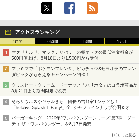
アクセスランキング
1時間
24時間
1週間
1カ月
マクドナルド、マックデリバリーの朝マックの最低注文料金が
500円値上げ。8月18日より1,500円から受付
ファミマで「ポケモンフレンダ」ピカチュウ&ゼラオラのフレン
ダピックがもらえるキャンペーン開催！
クリスピー・クリーム・ドーナツと「ハリポタ」のコラボ商品が
8月21日より期間限定で発売
組分け帽子ドーナツなど見た目も楽しい商品が登場
そらザウルスやギャルきち、団長の吉野家Tシャツも！
「hololive Splash T-Party!」全Tシャツラインナップ公開＆オン
ライン販売開始
バーガーキング、2026年“ワンパウンダーシリーズ”第3弾「ダー
ティ ザ・ワンパウンダー」を8月7日発売
「特製ガーリックマヨソース」を使用した超大型チーズバーガー
もっと見る