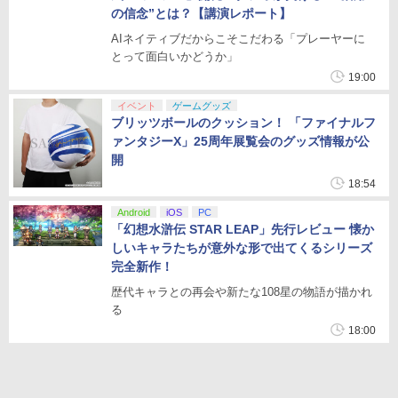
の信念”とは？【講演レポート】
AIネイティブだからこそこだわる「プレーヤーに
とって面白いかどうか」
19:00
イベント
ゲームグッズ
ブリッツボールのクッション！ 「ファイナルフ
ァンタジーX」25周年展覧会のグッズ情報が公
開
18:54
Android
iOS
PC
「幻想水滸伝 STAR LEAP」先行レビュー 懐か
しいキャラたちが意外な形で出てくるシリーズ
完全新作！
歴代キャラとの再会や新たな108星の物語が描かれ
る
18:00