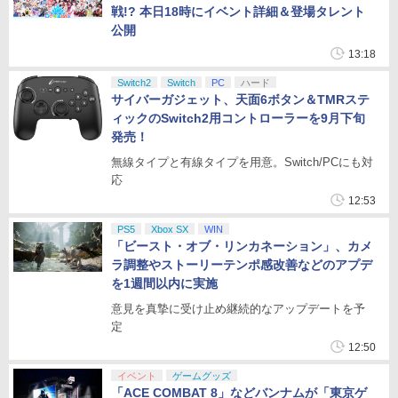
戦!? 本日18時にイベント詳細＆登場タレント
公開
13:18
Switch2
Switch
PC
ハード
サイバーガジェット、天面6ボタン＆TMRステ
ィックのSwitch2用コントローラーを9月下旬
発売！
無線タイプと有線タイプを用意。Switch/PCにも対
応
12:53
PS5
Xbox SX
WIN
「ビースト・オブ・リンカネーション」、カメ
ラ調整やストーリーテンポ感改善などのアプデ
を1週間以内に実施
意見を真摯に受け止め継続的なアップデートを予
定
12:50
イベント
ゲームグッズ
「ACE COMBAT 8」などバンナムが「東京ゲ