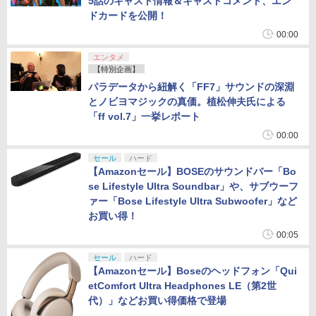
5話のキャスト情報＆キャストコメント、エン
ドカードを公開！
00:00
エンタメ
【特別企画】
パラデータから紐解く「FF7」サウンドの深淵
とノビヨマジックの真価。植松伸夫氏による
「ff vol.7」一挙レポート
00:00
セール
ハード
【Amazonセール】BOSEのサウンドバー「Bo
se Lifestyle Ultra Soundbar」や、サブウーフ
ァー「Bose Lifestyle Ultra Subwoofer」など
お買い得！
00:05
セール
ハード
【Amazonセール】Boseのヘッドフォン「Qui
etComfort Ultra Headphones LE（第2世
代）」などお買い得価格で登場