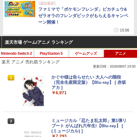
エンタメ
ファミマで「ポケモンフレンダ」ピカチュウ&
ゼラオラのフレンダピックがもらえるキャンペ
ーン開催！
15:06
楽天市場 ゲーム/アニメ ランキング
Nintendo Switch 2
PlayStation 5
ゲームグッズ
アニメ
楽天 アニメ 売れ筋ランキング
更新日時：2026/08/07 23:00
ファイアーエムブレム 万紫千紅
PS5 スティックカバー コントローラー
【中古】メタルギア ソリッド ピースウ
かぐや様は告らせたい 大人への階段
1
1
1
1
￥8,970
交換用 スティックキャップ PS4 コント
ォーカー - PSP
（完全生産限定版）【Blu-ray】 [ 赤坂
ローラー / PS5 コントローラー / PS5 コ
￥627
アカ ]
ントローラー Edge ハンドル 交換用 周
￥630
￥6,971
辺機器 ホコリ防止 全面保護 快適なグリ
ップ 取付簡単 DualSense DualShock4
対応 ブラック 2個入
任天堂 【Switch2】マリオカート ワー
【全品20％OFF】＼1000円ポッキリ！
ペダルインナースプリング（1個）/対応
ミュージカル「忍たま乱太郎」第1弾リ
2
2
2
2
ルド [BEE-P-AAAAA NSW2 マリオカ-
／ ps5 コントローラー カバー PlayStati
機種：スラストマスター T-GT/T300RS/
ブート がんばれ六年生!【Blu-ray】 [
ト ワ-ルド]
on5 保護カバー コントローラー用 ps5
【レターパックライト対応/3個まで定
(ミュージカル) ]
￥8,970
用 プレイステーション5 周辺機器 アク
￥1,000
型外郵便対応】 * LAILE レイル
￥900
￥7,293