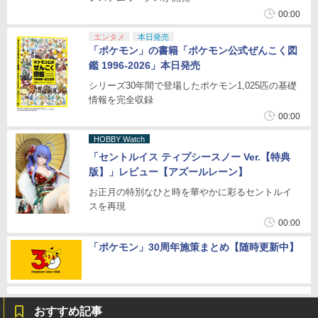
00:00
エンタメ
本日発売
「ポケモン」の書籍「ポケモン公式ぜんこく図
鑑 1996-2026」本日発売
シリーズ30年間で登場したポケモン1,025匹の基礎
情報を完全収録
00:00
HOBBY Watch
「セントルイス ティプシースノー Ver.【特典
版】」レビュー【アズールレーン】
お正月の特別なひと時を華やかに彩るセントルイ
スを再現
00:00
「ポケモン」30周年施策まとめ【随時更新中】
おすすめ記事