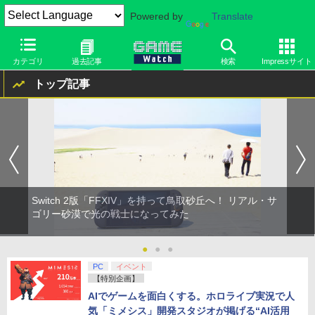
Powered by
Translate
GAME Watch
8月7日(金) 21:40 更新
カテゴリ
過去記事
検索
Impressサイト
トップ記事
Switch 2版「FFXIV」を持って鳥取砂丘へ！ リアル・サ
ゴリー砂漠で光の戦士になってみた
●
●
●
PC
イベント
【特別企画】
AIでゲームを面白くする。ホロライブ実況で人
気「ミメシス」開発スタジオが掲げる“AI活用