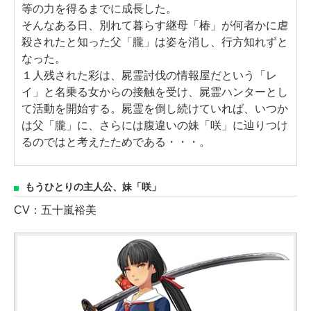
等の力を得るまでに成長した。
そんなある日、別れて暮らす継母「椿」が何者かに虐
殺されたと知った父「朧」は姿を消し、行方知れずと
なった。
１人残された彩は、屍霊討伐の情報屋だという「レ
イ」と名乗る女からの接触を受け、屍霊ハンターとし
て活動を開始する。屍霊を倒し続けていれば、いつか
は父「朧」に、さらには腹違いの妹「咲」に辿りつけ
るのではと考えたためである・・・。
もうひとりの主人公、妹「咲」
CV：五十嵐裕美