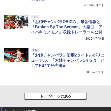
￥5,000
納 石こうボードピン 壁面 シンプル 公式
￥10,737
￥14,141
2018年9月21日
白 黒 10312 10313 YAMAZAKI
『映画 ラブライブ！蓮ノ空女学院スクー
5
￥3,190
ルアイドルクラブ Bloom Garden Part
PS4
y』Blu-ray（特装限定版）
「お姉チャンバラORIGIN」最新情報と
「Broken By The Scream」の楽曲「ア
￥8,589
イハキミノモノ」収録トレーラーを公開
2019年7月4日
PS4
「お姉チャンバラ」初期2タイトルがリニ
ューアル、「お姉チャンバラORIGIN」と
してPS4で発売決定
2019年2月7日
トップページに戻る