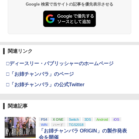
スプラトゥーン レイダース -Switch2
劇場版「鬼滅の刃」無限城編 第一章 猗
Beast of Reincarnation -PS5 【特典】
ラー (ロボット ホワイト)
2
2
城編 第一章 猗窩座再来
2
Google 検索で当サイトの記事を優先表示させる
窩座再来 通常版 [DVD]
プロダクトコード 封入
￥520
￥6,447
￥7,681
￥7,450
￥3,523
￥7,286
【中古】ニル・アドミラリの天秤 クロユ
3
【純正品】Xbox ワイヤレス コントロー
リ炎陽譚 限定版 予約特典(ドラマCD) 付
新劇場版銀魂 -吉原大炎上ー (完全生産限
3
3
ラー (カーボンブラック)
- PSVita
定版)【Blu-ray】 [ 杉田智和 ]
Nintendo Switch 2(日本語・国内専用)
【Amazon.co.jp限定】劇場版モノノ怪
【純正品】ディスクドライブ(CFI-ZDD1
3
3
3
第三章 蛇神 (Amazon.co.jp限定オリジ
J) PlayStation 5
関連リンク
￥8,020
￥1,387
￥7,722
ナル三方背収納ケース付きコレクション)
￥55,491
(オリジナル特典:オリジナル巾着＋メー
￥11,849
□ディースリー・パブリッシャーのホームページ
カー特典:【坤と離】二振りの剣、十翼よ
り来たる！スタジオ描き下ろしイラスト
□「お姉チャンバラ」のページ
【純正品】Xbox 充電式バッテリー + US
【中古】ファイアーエムブレムif 白夜王
4
4
ボード付) [Blu-ray]
外科医エリーゼ 4【Blu-ray】 [ yuin ]
B-C ケーブル
国
4
□「お姉チャンバラ」の公式Twitter
【純正品】DualSense ワイヤレスコン
ニンテンドープリペイド番号 9000円|オ
4
4
￥10,780
トローラー ミッドナイト ブラック(CFI-
ンラインコード版
￥7,920
￥2,618
￥2,820
ZCT2J01)
￥9,000
関連記事
￥10,737
劇場版「鬼滅の刃」無限城編 第一章 猗
4
窩座再来 完全生産限定版 [Blu-ray]
マラソン開催中 【 山崎実業 蓋付き重ね
5
【国内正規品】Thrustmaster スラスト
5
PS4
X ONE
Switch
3DS
Android
iOS
られるゲーム機器収納ケース スマート
外科医エリーゼ 3【Blu-ray】 [ yuin ]
マスター TH8S シフター - PC、PS4、P
ニンテンドープリペイド番号 5000円|オ
5
WIN
ハード
TGS2018
5
】 smart 小型ゲーム機収納 ボックス Sw
￥8,698
【純正品】DualSense ワイヤレスコン
S5、PS5 Pro、Xbox One、Xbox Serie
ンラインコード版
5
「お姉チャンバラ ORIGIN」の製作発表
itch スイッチ Lite 充電ドック ケーブル
トローラー(CFI-ZCT2J)
s X|S 対応の高精度 H パターン シフター
￥7,920
会を開催
コントローラー 周辺機器 蓋付き 一括収