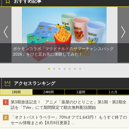
おすすめ記事
ポケモンコラボ「マクドナルドのサマーチャンスバッグ
2026」をひと足お先に体験してみた！
●
●
●
●
●
●
●
アクセスランキング
1時間
24時間
1週間
1カ月
第3期放送記念！ アニメ「薬屋のひとりごと」第1期・第2期全
話を「TVer」にて期間限定で順次無料配信開始
「オクトパストラベラー」70%オフで1,643円！ もうすぐ終了の
セール情報まとめ【8月8日更新】
ニンテンドーeショップでは「大神 絶景版」が67%オフで990円