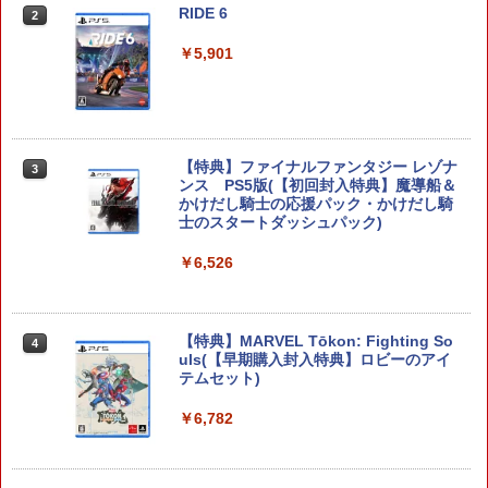
RIDE 6
2
ELDEN RING Tarnished Edition Swit
2
ch2版
￥5,901
￥8,298
【特典】ファイナルファンタジー レゾナ
3
ンス PS5版(【初回封入特典】魔導船＆
ダービースタリオン2 【Switch2】 POT-
3
かけだし騎士の応援パック・かけだし騎
P-AB73A
士のスタートダッシュパック)
￥8,582
￥6,526
コーエーテクモゲームス 【封入特典付】
【特典】MARVEL Tōkon: Fighting So
4
4
【Switch2】進撃の巨人3 通常版 [POT-P
uls(【早期購入封入特典】ロビーのアイ
-ABA7A NSW2 シンゲキノキョジン 3 ツ
テムセット)
ウジョウ]
￥6,782
￥8,710