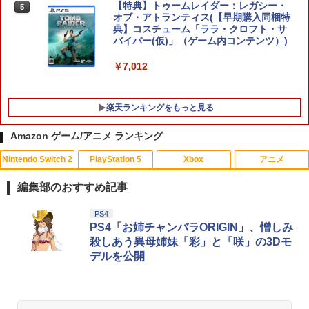
【特典】トゥームレイダー：レガシー・
5
スーパーボンバーマン コレクション Nin
オブ・アトランティス(【早期購入同梱特
5
tendo Switch 2 Edition 日本限定版
典】コスチューム「ララ・クロフト・サ
バイバー(仮)」（ゲーム内コンテンツ）)
￥9,801
￥7,012
楽天ランキングをもっと見る
Amazon ゲーム/アニメ ランキング
Nintendo Switch 2
PlayStation 5
Xbox
アニメ
【即納可能】【新品】おそ松さん トッテ
【送料無料】劇場版「鬼滅の刃」無限城
1
1
ィエプロン★アニメ『第3期』決定☆ア
編 第一章 猗窩座再来(通常版)【Blu-ra
編集部のおすすめ記事
ウトレットSALE★
y】/アニメーション[Blu-ray]【返品種別
A】
スプラトゥーン レイダース|オンライン
PlayStation 5 デジタル・エディション
【純正品】Xbox ワイヤレス コントロー
劇場版「鬼滅の刃」無限城編 第一章 猗
PS4
1
1
1
1
￥500
コード版
日本語専用 Console Language: Japan
ラー + USB-C® ケーブル
窩座再来 通常版 [Blu-ray]
PS4「お姉チャンバラORIGIN」、憎しみ
￥4,400
ese only (CFI-2200B01)
殺しあう異母姉妹「彩」と「咲」の3Dモ
￥5,832
￥8,300
￥3,982
デルを公開
￥55,000
【新品】おそ松さん 推し松トートバッグ
2
B(松マーク/カラ松)★アニメ『第3期』決
【通常版 Blu-ray/DVD】【場面写クリア
2
定☆アウトレットSALE★[別倉庫から取
カード3枚セット（竈門炭治郎、冨岡義
【純正品】Xbox ワイヤレス コントロー
り寄せ]
勇、猗窩座）】 劇場版「鬼滅の刃」無限
2