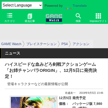
Powered by
Translate
カテゴリ
過去記事
検索
Impressサイト
GAME Watch
プレイステーション
PS4
アクション
ニュース
ハイスピードな血みどろ剣戟アクションゲーム
「お姉チャンバラORIGIN」、12月5日に発売決
定！
登場キャラクターなどの最新情報が公開
吹越友一
2019年9月5日 13:46
12月5日 発売予定
価格：
パッケージ版 7,980