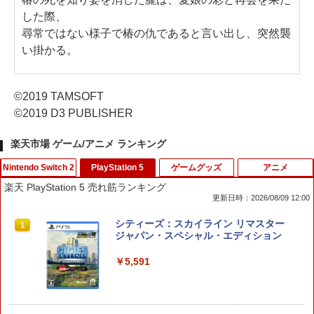
した際、
尋常ではない様子で椿の仇であると言い出し、突然襲
い掛かる。
©2019 TAMSOFT
©2019 D3 PUBLISHER
楽天市場 ゲーム/アニメ ランキング
Nintendo Switch 2
PlayStation 5
ゲームグッズ
アニメ
楽天 PlayStation 5 売れ筋ランキング
更新日時：2026/08/09 12:00
フロム・ソフトウェア 【封入特典付】
シティーズ：スカイライン リマスター
1
1
【Switch2】ELDEN RING Tarnished E
ジャパン・スペシャル・エディション
dition [POT-P-AAF6C NSW2 エルデン
リング タ-ニッシュエディション]
￥5,591
￥8,290