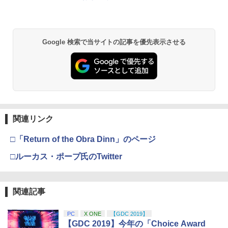
￥55,000
【中古】コール オブ デューティ4 モダ
【中古】【未使用品】トイ・ストーリー
2
2
ン・ウォーフェア
4 [純正ブルーレイ＋純正ケース]
【純正品】Xbox ワイヤレス コントロー
￥1,502
2
￥2,280
スプラトゥーン レイダース -Switch2
劇場版「鬼滅の刃」無限城編 第一章 猗
Beast of Reincarnation -PS5 【特典】
ラー (ロボット ホワイト)
2
2
2
Google 検索で当サイトの記事を優先表示させる
窩座再来 通常版 [DVD]
プロダクトコード 封入
￥6,449
￥7,681
￥3,523
￥7,286
Switch2 ケース 即納 スイッチ2 Nintend
3
ルパン三世 ナポレオンの辞書を奪え【Bl
3
o Switch Lite 対応 スイッチ スイッチツ
u-ray】 [ モンキー・パンチ ]
ー ニンテンドー カバー ポーチ キャリン
【純正品】Xbox ワイヤレス コントロー
3
グケース 新型 ジョイコン ソフト ケーブ
ラー (カーボンブラック)
￥3,520
ルなど 収納可能 ギフト プレゼント シン
Nintendo Switch 2(日本語・国内専用)
【Amazon.co.jp限定】劇場版モノノ怪
【純正品】ディスクドライブ(CFI-ZDD1
3
3
3
プル 無地 黒 ピンク 黄色 赤 青 送料無料
第三章 蛇神 (Amazon.co.jp限定オリジ
J) PlayStation 5
関連リンク
￥8,020
ナル三方背収納ケース付きコレクション)
￥56,068
￥1,100
(オリジナル特典:オリジナル巾着＋メー
￥11,849
□「Return of the Obra Dinn」のページ
カー特典:【坤と離】二振りの剣、十翼よ
劇場版「鬼滅の刃」無限城編 第一章 猗
4
り来たる！スタジオ描き下ろしイラスト
□ルーカス・ポープ氏のTwitter
窩座再来(通常版)【Blu-ray】 [ 吾峠呼世
【純正品】Xbox 充電式バッテリー + US
4
ボード付) [Blu-ray]
晴 ]
B-C ケーブル
【中古】メタルギア ライジング リベン
4
【純正品】DualSense ワイヤレスコン
ニンテンドープリペイド番号 9000円|オ
4
ジェンス スペシャルエディション
4
￥10,780
トローラー ミッドナイト ブラック(CFI-
￥3,960
ンラインコード版
￥2,618
ZCT2J01)
関連記事
￥2,160
￥9,000
￥10,737
PC
X ONE
【GDC 2019】
劇場版「鬼滅の刃」無限城編 第一章 猗
4
アイドリッシュセブン First BEAT! 劇場
5
【GDC 2019】今年の「Choice Award
窩座再来 完全生産限定版 [Blu-ray]