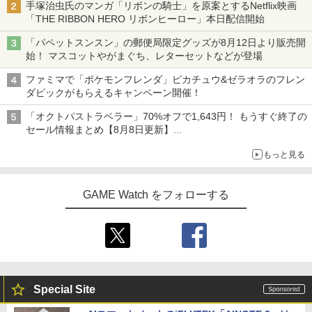
手塚治虫氏のマンガ「リボンの騎士」を原案とするNetflix映画
「THE RIBBON HERO リボンヒーロー」本日配信開始
「パペットスンスン」の郵便局限定グッズが8月12日より販売開
始！ マスコットやがまぐち、レターセットなどが登場
ファミマで「ポケモンフレンダ」ピカチュウ&ゼラオラのフレン
ダピックがもらえるキャンペーン開催！
「オクトパストラベラー」70%オフで1,643円！ もうすぐ終了の
セール情報まとめ【8月8日更新】
ニンテンドーeショップでは「大神 絶景版」が67%オフで990円
もっと見る
GAME Watch をフォローする
Special Site