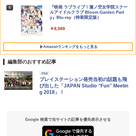
フト プレゼント 送料無料
BICON
￥6,270
『映画 ラブライブ！蓮ノ空女学院スクー
5
ルアイドルクラブ Bloom Garden Part
￥2,880
￥5,500
y』Blu-ray（特装限定版）
￥8,589
Amazonランキングをもっと見る
編集部のおすすめ記事
PS4
プレイステーション発売当初の話題も飛
び出した「JAPAN Studio “Fun” Meetin
g 2018」！
Google 検索で当サイトの記事を優先表示させる