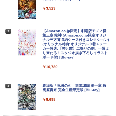
￥4,400
￥8,970
￥6,447
￥7,681
￥3,523
ペルソナ5 ザ・ロイヤル 主人公×ぶく
￥7,286
￥4,180
3
ぶ 前髪クリップセット 05.優しさ
劇場版「鬼滅の刃」無限城編 第一章 猗
[Switch 2] ぽこ あ ポケモン （ダウンロ
3
3
￥1,320
窩座再来 Blu-ray 【通常版】 【BLU-RA
【純正品】Xbox ワイヤレス コントロー
ード版）※7,200ポイントまでご利用可 ■
3
Y DISC】
ラー (カーボンブラック)
【当店独自で＋P10倍★要エントリー】
3
Nintendo Switch 2(日本語・国内専用)
【Amazon.co.jp限定】劇場版モノノ怪
【純正品】ディスクドライブ(CFI-ZDD1
3
3
3
【中古】[PS5] ELDEN RING SHADOW
￥8,980
第三章 蛇神 (Amazon.co.jp限定オリジ
J) PlayStation 5
OF THE ERDTREE EDITION(エルデンリ
￥4,554
￥8,020
ナル三方背収納ケース付きコレクション)
￥55,491
ング シャドウ オブ ジ エルドツリー エデ
(オリジナル特典:オリジナル巾着＋メー
Switch2 ケース 即納 パステルカラー か
￥11,849
ィション) 通常版 フロム・ソフトウェア
4
カー特典:【坤と離】二振りの剣、十翼よ
わいい Nintendo スイッチ2 対応 スイッ
(20240621)
り来たる！スタジオ描き下ろしイラスト
チ スイッチツー ニンテンドー カバー ポ
Nintendo Switch 2 オールインボックス
羅小黒戦記2 ぼくらが望む未来(通常版)
【純正品】Xbox 充電式バッテリー + US
4
4
4
ボード付) [Blu-ray]
ーチ ストラップ 新型 ジョイコン ソフト
￥4,780
【Blu-ray】 [ 花澤香菜 ]
B-C ケーブル
ケーブル 収納可能 クリスマス ギフト プ
【純正品】DualSense ワイヤレスコン
ニンテンドープリペイド番号 9000円|オ
4
￥9,073
4
￥10,780
レゼント 送料無料
トローラー ミッドナイト ブラック(CFI-
ンラインコード版
￥4,976
￥2,618
ZCT2J01)
￥2,100
グランド・セフト・オートV PS5版
￥9,000
4
￥10,737
劇場版「鬼滅の刃」無限城編 第一章 猗
4
オリ特付【12/03発売日お届け☆予約】
￥4,948
5
窩座再来 完全生産限定版 [Blu-ray]
【新品】【NS2】ゼノブレイド3 Ninten
Mother Knows Breast DVD 即納 dvd c
【国内正規品】Thrustmaster スラスト
5
5
Switch2 ケース 名入れ パステルカラー
5
do Switch 2 Edition★浅草マッハオリ
omplete BOX OVA OAV 北米版 ~chibo
マスター TH8S シフター - PC、PS4、P
ニンテンドープリペイド番号 5000円|オ
5
￥8,698
スイッチ2かわいい Nintendo 対応 スイ
ジナル特典「ミオ アクリルスタンド」付
~ USA正規品 アニメ 美少女アニメ 日本
【純正品】DualSense ワイヤレスコン
S5、PS5 Pro、Xbox One、Xbox Serie
ンラインコード版
5
ッチ スイッチツー ニンテンドー カバー
★
語 英語 mother knows breast dvd コン
トローラー(CFI-ZCT2J)
s X|S 対応の高精度 H パターン シフター
ポーチ ストラップ 新型 ジョイコン ソフ
プリート box
￥5,000
ト ケーブルなど 収納可能 クリスマス ギ
PS5 ARMORED CORE 6 FIRES OF RU
￥9,200
￥10,737
￥14,141
5