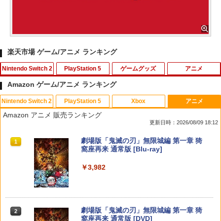
楽天市場 ゲーム/アニメ ランキング
Nintendo Switch 2
PlayStation 5
ゲームグッズ
アニメ
Amazon ゲーム/アニメ ランキング
Nintendo Switch 2
PlayStation 5
Xbox
アニメ
コーエーテクモゲームス 【封入特典付】
【ポイント5倍】PS5 Slim スタンド 新型
【中古】トモダチコレクション
アニプレックス ブルーレイディスク
1
1
1
1
Amazon アニメ 販売ランキング
【Switch2】進撃の巨人3 通常版 [POT-P
縦置き 冷却ファン スタンド 冷却パッド
劇場版「鬼滅の刃」無限列車編 通常版
更新日時：2026/08/09 18:12
-ABA7A NSW2 シンゲキノキョジン 3 ツ
縦置き 垂直 充電器 USB 静音 リモコン
￥604
ウジョウ]
収納 充電LEDランプ 充電指示ランプ付
￥4,400
スプラトゥーン レイダース|オンライン
PlayStation 5 デジタル・エディション
【純正品】Xbox ワイヤレス コントロー
劇場版「鬼滅の刃」無限城編 第一章 猗
滑り止め 冷却台 2台同時充電
1
1
1
1
コード版
日本語専用 Console Language: Japan
ラー + USB-C® ケーブル
窩座再来 通常版 [Blu-ray]
￥8,710
ese only (CFI-2200B01)
￥3,600
￥5,832
￥8,300
￥3,982
【中古】テニスの王子様 2005 CRYSTAL
2
￥55,000
【送料無料】劇場版「鬼滅の刃」無限城
2
DRIVE
編 第一章 猗窩座再来(通常版)【Blu-ra
任天堂 【Switch2】マリオカート ワール
2
y】/アニメーション[Blu-ray]【返品種別
ド [BEE-P-AAAAA NSW2 マリオカ-ト
【当店独自で＋P10倍★要エントリー】
2
￥827
A】
【純正品】Xbox ワイヤレス コントロー
ワ-ルド]
【中古】[PS5] ドラゴンクエストI&II(DR
2
スプラトゥーン レイダース -Switch2
劇場版「鬼滅の刃」無限城編 第一章 猗
Beast of Reincarnation -PS5 【特典】
ラー (ロボット ホワイト)
2
2
AGON QUEST I&II/ドラクエ1&2/DQ1&
2
窩座再来 通常版 [DVD]
プロダクトコード 封入
2) スクウェア・エニックス(20251030)