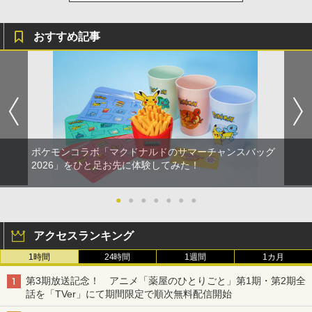
おすすめ記事
ポケモンコラボ「マクドナルドのサマーチャンスバッグ
2026」をひと足お先に体験してみた！
●
●
●
●
●
●
●
アクセスランキング
1時間
24時間
1週間
1カ月
第3期放送記念！ アニメ「薬屋のひとりごと」第1期・第2期全
話を「TVer」にて期間限定で順次無料配信開始