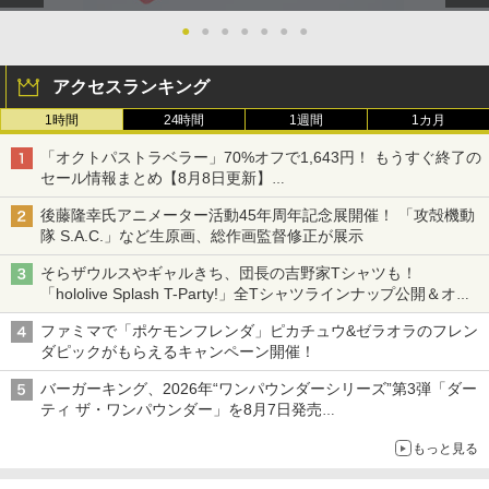
●
●
●
●
●
●
●
アクセスランキング
1時間
24時間
1週間
1カ月
「オクトパストラベラー」70%オフで1,643円！ もうすぐ終了の
セール情報まとめ【8月8日更新】
ニンテンドーeショップでは「大神 絶景版」が67%オフで990円
後藤隆幸氏アニメーター活動45年周年記念展開催！ 「攻殻機動
隊 S.A.C.」など生原画、総作画監督修正が展示
そらザウルスやギャルきち、団長の吉野家Tシャツも！
「hololive Splash T-Party!」全Tシャツラインナップ公開＆オン
ライン販売開始
ファミマで「ポケモンフレンダ」ピカチュウ&ゼラオラのフレン
ダピックがもらえるキャンペーン開催！
バーガーキング、2026年“ワンパウンダーシリーズ”第3弾「ダー
ティ ザ・ワンパウンダー」を8月7日発売
「特製ガーリックマヨソース」を使用した超大型チーズバーガー
もっと見る