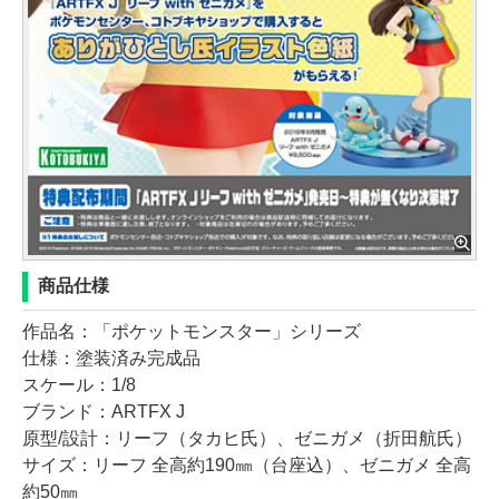
商品仕様
作品名：「ポケットモンスター」シリーズ
仕様：塗装済み完成品
スケール：1/8
ブランド：ARTFX J
原型/設計：リーフ（タカヒ氏）、ゼニガメ（折田航氏）
サイズ：リーフ 全高約190㎜（台座込）、ゼニガメ 全高
約50㎜