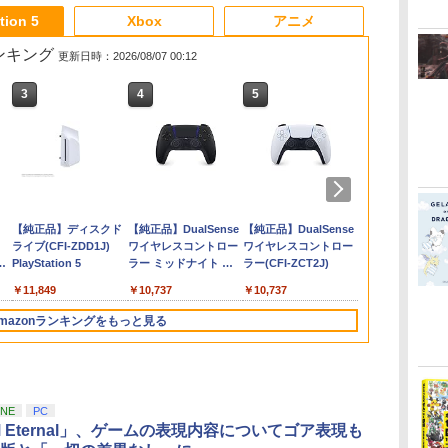
3
3
3
3
4
4
4
4
5
5
5
6
6
1
6
tion 5
Xbox
アニメ
売ランキング
更新日時：2026/08/07 00:12
3
3
4
4
5
5
6
6
ム
ョン2 -
【10%OFFクーポン配
ソニー・インタラクテ
「多聞くん今どっ
【中古】eBASEBALLパワフ
任天堂 【Switch2】ス
Marvel's Spider-Man 2
『映画 ラブライブ！蓮
【中古】【PS4】ゴッドイー
【メール便発送】【新
首都高バトル / Tokyo
【楽天ブックス限定連
【ダイヤ・プ
【特典】Marve
【中古】eBA
【楽天ブック
ル
布中】【365日完全保
ィブエンタテインメン
ち!?」3【Blu-ray】 [
ルプロ野球2020【早期購入特
プラトゥーン レイダー
ノ空女学院スクールア
ター2 レイジバースト（特典
品】任天堂 Nintendo
Xtreme Racer 【PS5】
動購入特典+楽天ブッ
員様限定！エ
Wolverine
ルプロ野球20
天ブックス限
￥4,011
証】 Nintendo
ト 【PS5】Marvel’s
師走ゆき ]
典】DLCセット同梱
ス [BEE-P-AADLA
イドルクラブ Bloom
無し）
Switch 2 ゲームソフト
ELJM-30827
クス限定先着特典
でポイント10
封入特典】DL
特典】DLC
限定先着特典
ル
Switch2 保護フィルム
Spider-Man 2 通常版
NSW2 スプラトゥ-ン
Garden Party』(特装
スプラトゥーン レイダ
+他】ゴールデンカム
【メール便発
三章 蛇神【Bl
￥1,380
￥3,980
￥8,044
￥423
￥6,740
￥8,580
￥1,727
￥6,750
￥6,480
￥10,780
￥6,750
￥7,620
￥350
￥11,880
ム
任天堂 Switch2 フィル
[ECJS-00035 PS5 マー
レイダ-ス]
限定版)【Blu-ray】 [
ース
イ 第十五巻(初回限定
品】任天堂 Nin
ンマット+ス
ダ
Nintendo Switch 2(日
【純正品】ディスクド
ニンテンドープリペイ
【純正品】DualSense
ニンテンドープリペイ
【純正品】DualSense
ニンテンドー
プレイステー
ット
ム スイッチ2 保護フィ
ベルスパイダーマン2
矢立肇 ]
版)【Blu-ray】(キャラ
Switch 2 
離】二振りの
本語・国内専用)
ライブ(CFI-ZDD1J)
ド番号 9000円|オンラ
ワイヤレスコントロー
ド番号 5000円|オンラ
ワイヤレスコントロー
ド番号 1000
トアチケット 10
体
ルム 7.9インチ ガラス
ツウジョウ]
ファインボード+キャ
スプラトゥー
タジオ描き下ろ
コ
PlayStation 5
インコード版
ラー ミッドナイト ブ
インコード版
ラー(CFI-ZCT2J)
インコード版
オンラインコ
フィルム フィルム 10H
【MARVELCorner】
スト複製サイン入り複
ース
谷浩史 ]
￥55,603
ラック(CFI-ZCT2J01)
ケ
ガラスザムライ 液晶保
製原画セット+原作
￥11,849
￥9,000
￥10,737
￥5,000
￥10,737
￥1,000
￥10,000
ラ
護フィルム OVER`s オ
者・野田サトル描き下
ーバーズ TP01
ろし最終章OP／ED絵
mazonランキングをもっと見る
コンテ+他) [ 野田サト
ル ]
3
3
4
4
5
5
6
6
ONE
PC
M Eternal」、ゲームの表現内容についてゴア表現も