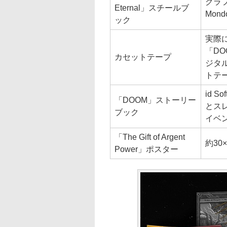
グラ
Eternal」スチールブ
Mo
ック
実際
「DO
カセットテープ
ジタ
トテー
id 
「DOOM」ストーリー
とス
ブック
イベ
「The Gift of Argent
約30×
Power」ポスター