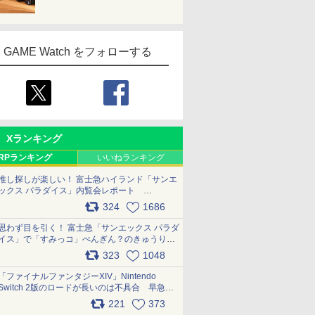
GAME Watch をフォローする
Xランキング
RPランキング
いいねランキング
推し探しが楽しい！ 富士急ハイランド「サンエ
ックス パラダイス」内覧会レポート
pic.x.com/p718c0QB0k
324
1686
思わず目を引く！ 富士急「サンエックス パラダ
イス」で「すみっコ」ぺんぎん？のきゅうりド
ッグを食べてみた イラストそのままのメニュ
323
1048
ー化に挑戦。これが意外にもおいしい
pic.x.com/Kgl04hZaeg
「ファイナルファンタジーXIV」Nintendo
Switch 2版のロードが長いのは不具合 早急に
アップデートできるよう対応中
221
373
pic.x.com/s9S3nRCAGa