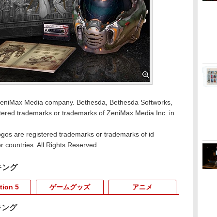
eniMax Media company. Bethesda, Bethesda Softworks,
tered trademarks or trademarks of ZeniMax Media Inc. in
ogos are registered trademarks or trademarks of id
r countries. All Rights Reserved.
キング
tion 5
ゲームグッズ
アニメ
キング