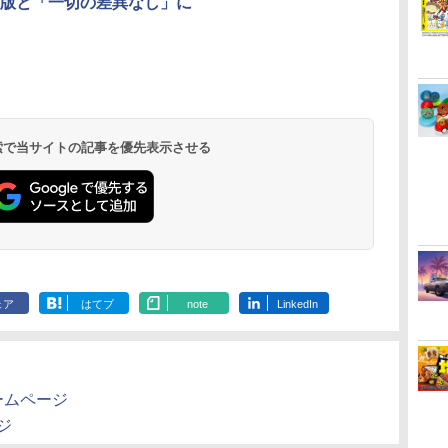
版と「一切の差異なし」に
ー
無
【純正品】Xbox ワイ
劇場版「鬼滅の刃」無
【純正品】Xbox 充電
劇場版「鬼滅の刃」無
【純正品】Xbox ワイ
【Amazon.co.jp限
【純正品】Xbox
『映画 ラブ
コ
座再
ヤレス コントローラー
限城編 第一章 猗窩座再
式バッテリー + USB-C
限城編 第一章 猗窩座
ヤレス コントローラー
定】劇場版モノノ怪 第
ワイヤレス 
ノ空女学院ス
フト
(ロボット ホワイト)
来 通常版 [DVD]
ケーブル
再来 完全生産限定版
(カーボンブラック)
三章 蛇神 (オリジナル
ラー Series 2
イドルクラブ B
ン
[Blu-ray]
特典:オリジナル巾着＋
Edition (ホ
Garden Part
 検索で当サイトの記事を優先表示させる
￥7,681
￥3,523
￥2,618
￥8,698
￥8,020
￥9,900
￥18,755
￥8,589
メーカー特典:【坤と
ray（特装限
離】二振りの剣、十翼
より来たる！スタジオ
描き下ろしイラストボ
ード付) [Blu-ray]
ェア
はてブ
note
LinkedIn
ームページ
ージ