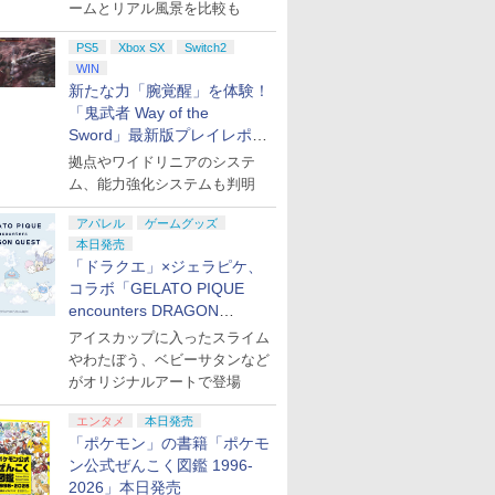
ームとリアル風景を比較も
7
7
2
7
8
8
3
9
9
8
4
10
10
PS5
Xbox SX
Switch2
WIN
新たな力「腕覚醒」を体験！
7
7
8
8
9
9
10
10
「鬼武者 Way of the
Sword」最新版プレイレポー
ト
拠点やワイドリニアのシステ
ラチナ会
l’s
SEBALLパワフ
ス限定配送パック】【楽
★エントリーでポイン
DualSense ワイヤレス
【中古】ディビジョン2 -
【楽天ブックス限定先着特典+先着特
【8/05.8/10限定！お買
【特典】ACE
【中古】eBASEBALLパワフ
ELDEN RING
アストロボット
劇場版「鬼滅の刃」無限城編
【中古】【PS4
Joy-Con 2
PlayStatio
ントリー
(【早期購入
20【早期購入
定グッズ+楽天ブックス
ト5倍★[ニンテンドー
コントローラー
PS4
典】【数量限定グッズ】新劇場版銀魂
い物マラソン×5のつく
COMBAT 8: WINGS
ルプロ野球2020【早期購入特
Tarnished Edition
窩座再来(通常版)【Blu-ra
ター2 レイジバ
ー/(R) 
ム、能力強化システムも判明
￥4,968
￥137,979
倍！】
C)
セット同梱
+他】劇場版モノノ怪 第
スイッチ2ソフト] スプ
-吉原大炎上ー (完全生産限定版)【Blu-
日｜ポイント最大49.5
OF THEVE コレクター
典】DLCセット同梱
【Switch2】 POT-P-
世晴 ]
無し）
￥10,737
￥398
￥9,980
送】【新
u-ray】(2Lキャラファイ
ラトゥーン レイダース
ray】(800p 超！B5 角背上製本 絵コン
倍】【新品】Nintendo
ズ BOX(【早期購入封
AAF6C
アパレル
ゲームグッズ
￥6,820
￥14,850
￥6,899
￥13,370
￥423
￥7,757
￥3,960
￥1,727
tendo
マホショルダー+【坤と
[BEE-P-AADLA]
テブック)(アニメ描きおろしイラスト
Switch2 ソフト スプラ
入特典】DLC)
本日発売
プリペイ
ション ス
ニンテンドープリペイ
PlayStation 5 デジタ
ぽこ あ ポケモン エキ
プレイステーション ス
ニンテンドープリペイ
プレイステーション ス
ニンテンド
【Amazon.
ゲームソフト
剣、十翼より来たる！ス
使用トートバッグ(神威・阿伏兎)+描き
トゥーン レイダース
「ドラクエ」×ジェラピケ、
円|オンラ
,000円|
ド番号 500円|オンライ
ル・エディション 日本
スパンションパス|オン
トアチケット 3,000円|
ド番号 2000円|オンラ
トアチケット 15,000円
ド番号 30
定】 Logic
ン レイダ
しイラストボード) [ 神
おろしミニキャラステッカー) [ 杉田智
【日曜日以外即日発
コラボ「GELATO PIQUE
ード版
ンコード版
語専用 (CFI-2200B01)
ラインコード版
オンラインコード版
インコード版
|オンラインコード版
インコード
コン G92
和 ]
送】※レターパック全
encounters DRAGON
+ ディスクドライブ
リスモ7 Fo
国送料無料
￥500
￥66,849
￥4,400
￥3,000
￥2,000
￥15,000
￥3,000
￥38,800
(CFI-ZDD1J) セット
Horizon 6
QUEST」第2弾が本日発売
アイスカップに入ったスライム
やわたぼう、ベビーサタンなど
がオリジナルアートで登場
エンタメ
本日発売
7
7
8
8
9
9
10
10
「ポケモン」の書籍「ポケモ
ン公式ぜんこく図鑑 1996-
2026」本日発売