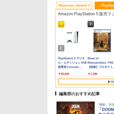
8
4
10
10
1
1
1
1
2
2
2
2
Nintendo Switch 2
PlaySta
Amazon PlayStation 5 販
10
10
1
1
2
2
特
BALLパワフ
EN RING
トロボット
劇場版「鬼滅の刃」無限城編 第一章 猗
【中古】【PS4】ゴッドイー
Joy-Con 2 (L) ブル
PlayStation5 Pro
PlayVital 新型Switch2
PS5 縦置きスタンド
【中古】eBASEBALLパワフ
【中古】 この世界の片
Switch2 保護フィル
グランツーリスモ7
【BLU-R】超かぐや
【中古】ディビジ
魂
0【早期購入特
ished Edition
窩座再来(通常版)【Blu-ray】 [ 吾峠呼
ター2 レイジバースト（特典
ー/(R) ライトイエロー
対応 親指グリップキャ
PlayStation5 / PS5
ルプロ野球2020【早期購入
隅に ブックレット付 /
スイッチ2 保護フィ
PS5版
姫！ Blu-ray通常版
PS4
968
￥137,979
u-
同梱
itch2】 POT-P-
世晴 ]
無し）
ップ 4個セット ジョイ
Slim / PS5 Pro 用 縦置
特典】DLCセット同梱
片渕須直 / バンダイビ
ム switch2 フィルム
￥9,980
￥3,779
￥5,780
￥398
コン
F6C
コン対応シリコン素材
き スタンド 円形 安定
ジュアル [Blu-ray]【メ
Switch2 ガラスフィ
757
￥3,960
￥1,727
￥990
￥1,380
￥350
￥1,243
￥1,000
ト
快適フィット スイッチ
感UP ブラック ブルー
ール便送料無料】【最
ム スイッチ2 フィル
テンドープリペイ
イステーション ス
ニンテンドープリペイ
【Amazon.co.jp限
スプラトゥーン レイダ
PlayStation 5 デジタ
スプラトゥーン レイ
Beast of
描き
2対応 滑り止めスティ
シルバー グレー ゲーム
短翌日配達対応】
ガイド 貼り付け キ
号 2000円|オンラ
チケット 15,000円
ド番号 3000円|オンラ
定】 Logicool G ハン
ース|オンラインコード
ル・エディション 日本
ース -Switch2
Reincarnation -PS5
田智
ックカバー
アクセサリー ◇ALW-
カバー Switch 2 本
コード版
ンラインコード版
インコード版
コン G923 グランツー
版
語専用 Console
【特典】プロダクト
P5216【メール便】 |
アクセサリー
￥6,455
リスモ7 Forza
Language: Japanese
ード 封入
プレーステーション プ
Nintendo Switch2 
000
,000
￥3,000
￥38,800
￥5,832
￥55,000
￥7,286
Horizon 6 G923d
only (CFI-2200B01)
レイステーション プレ
ース 可 透明 ブルー
ステ プレステ5 プレイ
イト カット 99％
A
ステーション5 スタン
FIRME
ド 収納
編集部のおすすめ記事
10
10
1
1
2
2
PS4
X 
「DOO