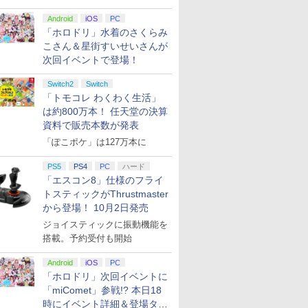
Android
iOS
PC
「ホロドリ」水着のさくらみ
こさん＆星街すいせいさんが
次回イベントで登場！
Switch2
Switch
「トモコレ わくわく生活」
は約800万本！ 任天堂の決算
資料で販売本数が発表
「ぽこポケ」は127万本に
PS5
PS4
PC
ハード
「エスコン8」仕様のフライ
トスティックがThrustmaster
から登場！ 10月2日発売
ジョイスティックに振動機能を
搭載。予約受付も開始
Android
iOS
PC
「ホロドリ」次回イベントに
「miComet」参戦!? 本日18
時にイベント詳細＆登場タレ