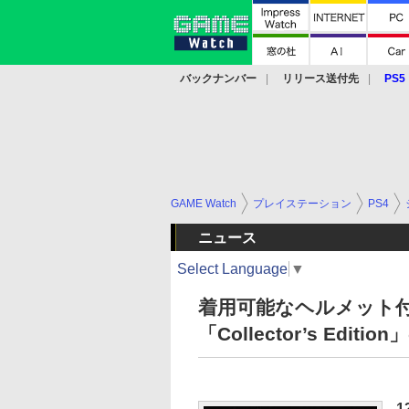
バックナンバー
リリース送付先
PS5
モバイル
eスポーツ
クラウド
PS
GAME Watch
プレイステーション
PS4
ニュース
Select Language
▼
着用可能なヘルメット付属！
「Collector’s Edi
1