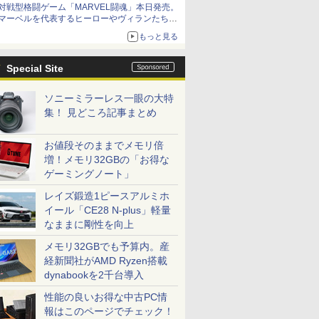
対戦型格闘ゲーム「MARVEL闘魂」本日発売。
アイスカップに入ったスライムやわたぼう、ベ
マーベルを代表するヒーローやヴィランたちが
ビーサタンなどがオリジナルアートで登場
登場
もっと見る
「GUILTY GEAR」などの格ゲーを手掛けるア
ークシステムワークスが開発
Special Site
ソニーミラーレス一眼の大特
集！ 見どころ記事まとめ
お値段そのままでメモリ倍
増！メモリ32GBの「お得な
ゲーミングノート」
レイズ鍛造1ピースアルミホ
イール「CE28 N-plus」軽量
なままに剛性を向上
メモリ32GBでも予算内。産
経新聞社がAMD Ryzen搭載
dynabookを2千台導入
性能の良いお得な中古PC情
報はこのページでチェック！