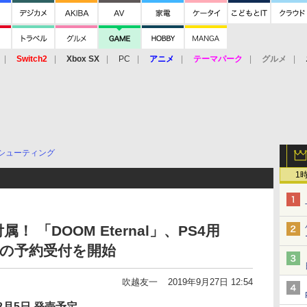
Switch2
Xbox SX
PC
アニメ
テーマパーク
グルメ
 Vita
3DS
アーケード
VR
シューティング
1
 「DOOM Eternal」、PS4用
tion」の予約受付を開始
吹越友一
2019年9月27日 12:54
2月5日 発売予定