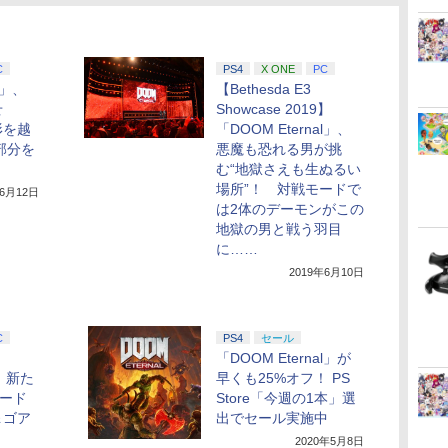
C
PS4
X ONE
PC
l」、
【Bethesda E3
せ
Showcase 2019】
形を越
「DOOM Eternal」、
部分を
悪魔も恐れる男が挑
む“地獄さえも生ぬるい
場所”！ 対戦モードで
年6月12日
は2体のデーモンがこの
地獄の男と戦う羽目
に……
2019年6月10日
C
PS4
セール
「DOOM Eternal」が
9】新た
早くも25%オフ！ PS
モード
Store「今週の1本」選
＆ゴア
出でセール実施中
2020年5月8日