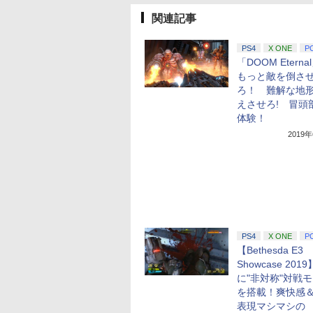
関連記事
PS4
X ONE
P
「DOOM Eterna
もっと敵を倒さ
ろ！ 難解な地
えさせろ! 冒頭
体験！
2019
PS4
X ONE
P
【Bethesda E3
Showcase 201
に"非対称"対戦
を搭載！爽快感
表現マシマシの