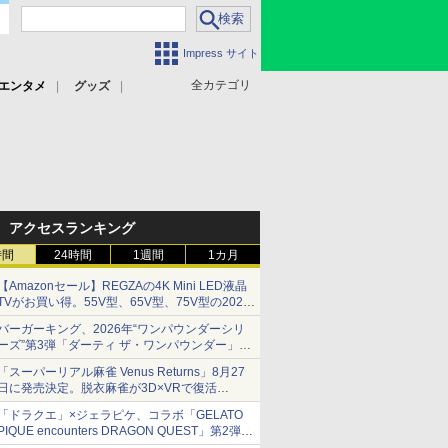
Impress サイト
全カテゴリ
エンタメ
グッズ
アクセスランキング
時間
24時間
1週間
1カ月
【Amazonセール】REGZAの4K Mini LED液晶
TVがお買い得。55V型、65V型、75V型の2026
年モデルがラインナップ
バーガーキング、2026年“ワンパウンダーシリ
ーズ”第3弾「ダーティ ザ・ワンパウンダー」を
8月7日発売
「スーパーリアル麻雀 Venus Returns」8月27
「特製ガーリックマヨソース」を使用した超大
日に発売決定。脱衣麻雀が3D×VRで復活
型チーズバーガー
発売から2週間は20%オフになるセールが実施
「ドラクエ」×ジェラピケ、コラボ「GELATO
PIQUE encounters DRAGON QUEST」第2弾が
本日発売