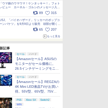
「ウマ娘のウマウマ！ケンタッキー！」フォト
レビュー カーネル・ゴルシのメッセージ入り
パッケージや描き下ろしトレカなどが登場
89
315
pic.x.com/PjnkR9vkXl
USJ、「バイオハザード」リッカーのポップコ
ーンバケツ」を9月9日より販売 頭部が開く仕
組み。味は恐怖を堪のう「味噌フレーバー」
65
207
pic.x.com/81MuXGahVM
もっと見る
新記事
セール
ハード
【Amazonセール】ASUSの
モニターがセール価格に。
26.5インチゲーミングモニタ
ー「ROG Strix OLED
セール
ハード
XG27ACDMS」限定モデルも
【Amazonセール】REGZAの
お買い得
4K Mini LED液晶TVがお買い
得。55V型、65V型、75V型
の2026年モデルがラインナ
PS5
Xbox SX
Switch2
ップ
WIN