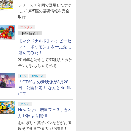
シリーズ30年間で登場したポケ
モン1,025匹の基礎情報を完全
収録
 Elite
ライブ！蓮
【国内正規品】
劇場版「鬼滅の刃」無
Xbox プリペイドカー
劇場版モノノ怪 第三章
GameSir G7 HE 有線
ヤマトよ永遠に
HyperX Cl
【Amazon.
エンタメ
コントロー
クールア
Thrustmaster スラス
限城編 第一章 猗窩座再
ド 2,000円 デジタルコ
蛇神 [Blu-ray]
ゲームコントローラー
REBEL3199 7 [Blu-
Gladiate
定】劇場版
【特別企画】
 Core
loom
トマスター TH8S シフ
来 完全生産限定版
ード 【旧 Xbox ギフト
XBOX Series X|S
ray]
イセンス 
ヤバイやつ」
￥9,900
ワイト)
y』Blu-
ター - PC、PS4、
[DVD]
カード】 [オンライン
XBOX One Windows
コントロー
ray（Amaz
【マクドナルド】ハッピーセ
￥14,141
￥7,828
￥2,000
現在在庫切れです。
￥8,760
￥4,731
￥8,800
定版）
PS5、PS5 Pro、Xbox
コード]
10/11用 PCコントロー
日本正規代
典：Blu-
ット「ポケモン」を一足先に
One、Xbox Series X|S
ラーゲームパッド ホー
6L366AA
ース） [Blu
遊んでみた！
対応の高精度 H パター
ル効果スティック付き
30周年を記念して30種類のポケ
ン シフター
ビデオゲームコントロ
ーラー（ブラック）
モンがおもちゃで登場
PS5
Xbox SX
「GTA6」の新映像が8月28
日に公開決定！ なんとNetflix
にて
グルメ
NewDays「増量フェス」が8
月18日より開催
おにぎりや菓子パンなどがお値
段そのままで最大50%増量！