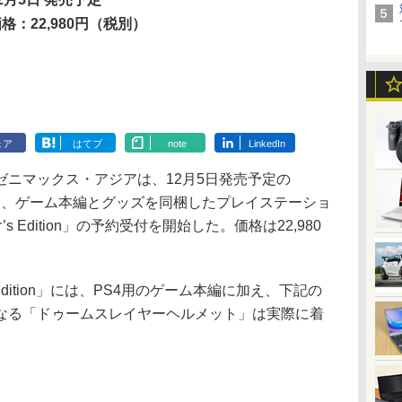
格：22,980円（税別）
ェア
はてブ
note
LinkedIn
ニマックス・アジアは、12月5日発売予定の
」において、ゲーム本編とグッズを同梱したプレイステーショ
ector’s Edition」の予約受付を開始した。価格は22,980
。
or’s Edition」には、PS4用のゲーム本編に加え、下記の
なる「ドゥームスレイヤーヘルメット」は実際に着