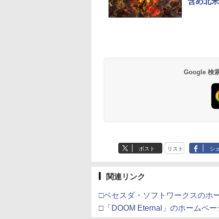
含め北米
eSir G7 HE 有線
トよ永遠に
HyperX Clutch
【Amazon.co.jp限
【純正品】Xbox ワイ
【Amazon.co.jp限
Xbox プリペイドカ
劇場版「鬼滅の刃」
ムコントローラー
EL3199 7 [Blu-
Gladiate Xbox公式ラ
定】劇場版「僕の心の
ヤレス コントローラー
定】劇場版モノノ怪 第
ド 5,000円 デジタル
限城編 第一章 猗窩
X Series X|S
イセンス ゲーミング
ヤバイやつ」 Blu-
+ USB-C® ケーブル
三章 蛇神
ード 【旧 Xbox ギ
来 通常版 [Blu-ray]
X One Windows
コントローラー 有線
ray（Amazon.co.jp特
(Amazon.co.jp限定オ
カード】 [オンライ
Google
在庫切れです。
760
￥4,731
￥8,800
￥8,300
￥10,780
￥5,000
￥3,964
/11用 PCコントロー
日本正規代理店品
典：Blu-rayスリーブケ
リジナル三方背収納ケ
コード]
ゲームパッド ホー
6L366AA
ース） [Blu-ray]
ース付きコレクション)
果スティック付き
(オリジナル特典:オリ
オゲームコントロ
ジナル巾着＋メーカー
ー（ブラック）
特典:【坤と離】二振り
の剣、十翼より来た
る！スタジオ描き下ろ
しイラストボード付)
[Blu-ray]
ポスト
リスト
シ
関連リンク
□ベセスダ・ソフトワークスのホ
□「DOOM Eternal」のホームペ