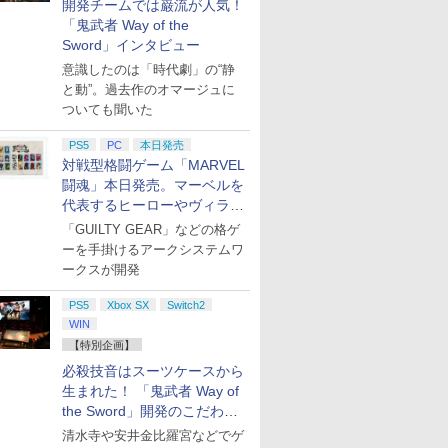
開発チームでは巌流が人気！
「鬼武者 Way of the
Sword」インタビュー
意識したのは「時代劇」の“静
と動”。過去作のオマージュに
ついても聞いた
PS5
PC
本日発売
対戦型格闘ゲーム「MARVEL
闘魂」本日発売。マーベルを
代表するヒーローやヴィラン
たちが登場
「GUILTY GEAR」などの格ゲ
ーを手掛けるアークシステムワ
ークスが開発
PS5
Xbox SX
Switch2
WIN
【特別企画】
必殺技音はスーツケースから
生まれた！ 「鬼武者 Way of
the Sword」開発のこだわり
を目撃！
清水寺や安井金比羅宮などでゲ