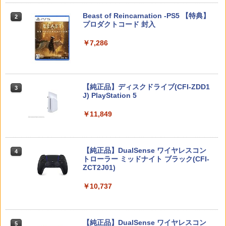
2
フト 1週間保証【中古】
￥4,032
スプラトゥーン レイダース -Switch2
Beast of Reincarnation -PS5 【特典】
2
￥3,980
2
￥1,200
プロダクトコード 封入
￥3,296
￥6,445
￥7,286
空飛ぶゆうれい船【Blu-ray】 [ 石ノ森章
3
スクウェア・エニックス ドラゴンクエス
太郎 ]
3
Nintendo Switch2 専用 NGC+USB ハブ
3
トXI 過ぎ去りし時を求めて S【Switch
[メール便OK]【新品】【PS5】メタファ
3
冷却ファン付き ゲームキューブコントロ
2】 POTPAANVA [POTPAANVA]
ー：リファンタジオ［PS5版］[在庫品]
￥4,400
ーラー 接続 USB ハブ スイッチ2 アクセ
サリー 周辺機器 SWITCH2 ◇AL-NS257
Nintendo Switch 2(日本語・国内専用)
【純正品】ディスクドライブ(CFI-ZDD1
3
3
￥4,920
￥4,050
1【メール便】
J) PlayStation 5
￥55,871
￥2,580
￥11,849
映画『THE FIRST SLAM DUNK』 STAN
4
ドラゴンクエストXI 過ぎ去りし時を求
DARD EDITION【4K ULTRA HD】（早
4
【中古】PS5ソフト アサシン クリード
めて S Switch2版
期予約特典なし） [ 井上雄彦 ]
4
シャドウズ スタンダードエディション
任天堂 amiibo マンタロー スプラトゥー
4
【佐々店】
【純正品】DualSense ワイヤレスコン
ニンテンドープリペイド番号 9000円|オ
4
￥4,930
￥5,280
4
ンシリーズ ※大量購入時には納期にお時
トローラー ミッドナイト ブラック(CFI-
ンラインコード版
間がかかる場合があります
ZCT2J01)
￥5,000
￥9,000
￥2,600
￥10,737
【当店独自で＋P10倍★要エントリー】
【特典】攻殻機動隊 SAC_2045 最後の
5
5
【中古】[Switch2] ドラゴンクエストVII
人間(特装限定版)【Blu-ray】(第1弾・第
【特典】METAL GEAR SOLID : MASTE
Reimagined(ドラクエ7 リイマジンド)
2弾キービジュアル使用ステッカーセッ
5
R COLLECTION Vol.2 PS5版(【早期購
スクウェア・エニックス(20260205)
ト(2枚1セット・袋入れ)) [ 士郎正宗 ]
ニンテンドープリペイド番号 5000円|オ
5
Switch2 ケース レザーケース スイッチ2
5
入封入特典】DLCチラシ)
【純正品】DualSense ワイヤレスコン
ンラインコード版
5