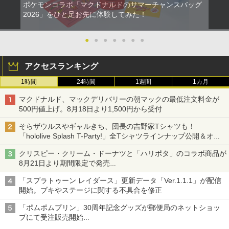
ポケモンコラボ「マクドナルドのサマーチャンスバッグ
2026」をひと足お先に体験してみた！
●
●
●
●
●
●
●
アクセスランキング
1時間
24時間
1週間
1カ月
マクドナルド、マックデリバリーの朝マックの最低注文料金が
500円値上げ。8月18日より1,500円から受付
そらザウルスやギャルきち、団長の吉野家Tシャツも！
「hololive Splash T-Party!」全Tシャツラインナップ公開＆オン
ライン販売開始
クリスピー・クリーム・ドーナツと「ハリポタ」のコラボ商品が
8月21日より期間限定で発売
組分け帽子ドーナツなど見た目も楽しい商品が登場
「スプラトゥーン レイダース」更新データ「Ver.1.1.1」が配信
開始。ブキやステージに関する不具合を修正
「ポムポムプリン」30周年記念グッズが郵便局のネットショッ
プにて受注販売開始
「おもちもちもちクッション」など今年だけの限定商品が登場