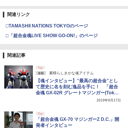
【純正品】Xbox 充電式バッテリー + US
3
￥3,964
B-C ケーブル
関連リンク
￥2,618
□TAMASHII NATIONS TOKYOのページ
劇場版「鬼滅の刃」無限城編 第一章 猗
3
窩座再来 通常版 [DVD]
□「超合金魂LIVE SHOW GO-ON!」のページ
【純正品】Xbox ワイヤレス コントロー
4
￥3,523
ラー (カーボンブラック)
関連記事
￥8,020
Toy
劇場版「鬼滅の刃」無限城編 第一章 猗
4
素晴らしきかな魂アイテム
連載
窩座再来 完全生産限定版 [Blu-ray]
【純正品】Xbox Elite ワイヤレス コン
5
【魂インタビュー】“最高の超合金”とし
トローラー Series 2 Core Edition (ホワ
￥8,698
イト)
て歴史に名を刻む逸品を手に！ 「超合
金魂 GX-02R グレートマジンガー(Tokyo
￥18,500
Limited)」インタビュー
2019年9月17日
【Amazon.co.jp限定】劇場版モノノ怪
5
第三章 蛇神 (オリジナル特典:オリジナル
Toy
巾着＋メーカー特典:【坤と離】二振りの
「超合金魂 GX-70 マジンガーZ D.C.」開
剣、十翼より来たる！スタジオ描き下ろ
発者インタビュー