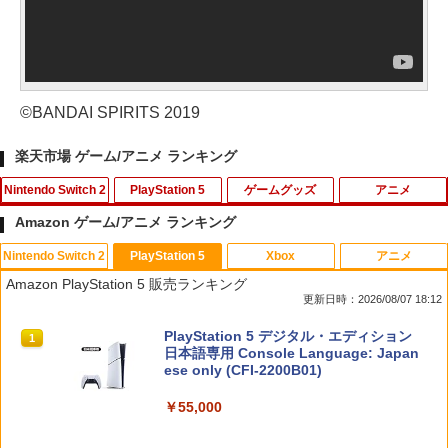
©BANDAI SPIRITS 2019
楽天市場 ゲーム/アニメ ランキング
Nintendo Switch 2
PlayStation 5
ゲームグッズ
アニメ
Amazon ゲーム/アニメ ランキング
Nintendo Switch 2
PlayStation 5
Xbox
アニメ
【新品】Switch2 eFootball Kick-Off!
[メール便OK]【新品】【PS5】CRYSTA
GBC用 レトロコレクションケース 5枚
【中古】アナと雪の女王 MovieNEX [ブ
1
1
1
1
Amazon PlayStation 5 販売ランキング
【メール便】
R -クライスタ- ［PS5版］[在庫品]
ゲームボーイ ソフト ケース ゲーム 収納
ルーレイ+DVD+デジタルコピー（クラウ
更新日時：2026/08/07 18:12
ケース 高透明 簡単組立 PP素材 日本製 3
ド対応）+MovieNEXワールド] [Blu-ray]
Aカンパニー RCC-GBCASE-5P 【メー
￥3,800
￥2,560
スプラトゥーン レイダース|オンライン
PlayStation 5 デジタル・エディション
ル便送料無料】
1
1
￥1,100
コード版
日本語専用 Console Language: Japan
ese only (CFI-2200B01)
￥880
￥5,832
￥55,000
テーブルモード専用 ポータブルUSBハブ
【SQUARE ENIX】【中古品】スクウェ
機動戦士ガンダムSEED FREEDOM(通常
2
2
2
スタンド 2ポート for Nintendo Switch
ア・エニックス『ドラゴンクエストVII R
版)【Blu-ray】 [ 矢立肇 ]
2
eimagined』ELJM-30807 PS5 ゲームソ
3DO ファイアボール【新品】