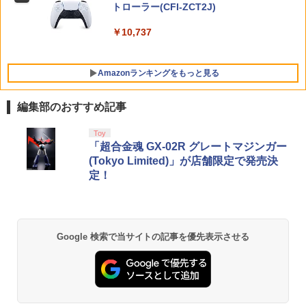
Nintendo 対応 スイッチ スイッチツー
トローラー(CFI-ZCT2J)
￥5,080
￥5,535
シンプル ミニマル PUレザー 革 カバー
￥5,742
￥5,000
ポーチ ストラップ付属 オシャレ ソフト
￥10,737
収納 ガジェットケース クリスマス ギフ
ト プレゼント 送料無料
Amazonランキングをもっと見る
￥3,480
編集部のおすすめ記事
【純正品】Xbox ワイヤレス コントロー
【Amazon.co.jp限定】劇場版モノノ怪
Toy
1
1
ラー + USB-C® ケーブル
第三章 蛇神 (Amazon.co.jp限定オリジ
「超合金魂 GX-02R グレートマジンガー
ナル三方背収納ケース付きコレクション)
(Tokyo Limited)」が店舗限定で発売決
(オリジナル特典:オリジナル巾着＋メー
￥8,300
定！
カー特典:【坤と離】二振りの剣、十翼よ
り来たる！スタジオ描き下ろしイラスト
ボード付) [Blu-ray]
【純正品】Xbox ワイヤレス コントロー
2
￥10,780
ラー (ロボット ホワイト)
Google 検索で当サイトの記事を優先表示させる
￥7,681
劇場版「鬼滅の刃」無限城編 第一章 猗
2
窩座再来 通常版 [Blu-ray]