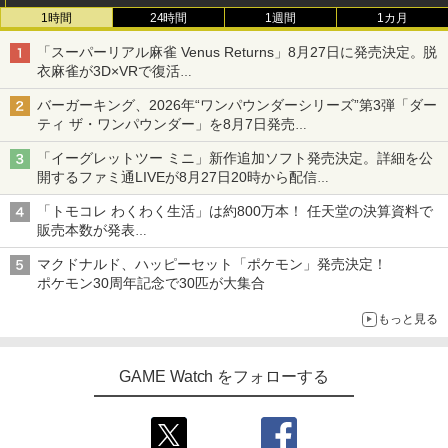
1時間
24時間
1週間
1カ月
「スーパーリアル麻雀 Venus Returns」8月27日に発売決定。脱
衣麻雀が3D×VRで復活
発売から2週間は20%オフになるセールが実施
バーガーキング、2026年“ワンパウンダーシリーズ”第3弾「ダー
ティ ザ・ワンパウンダー」を8月7日発売
「特製ガーリックマヨソース」を使用した超大型チーズバーガー
「イーグレットツー ミニ」新作追加ソフト発売決定。詳細を公
開するファミ通LIVEが8月27日20時から配信
シリーズ累計100タイトルへ
「トモコレ わくわく生活」は約800万本！ 任天堂の決算資料で
販売本数が発表
「ぽこポケ」は127万本に
マクドナルド、ハッピーセット「ポケモン」発売決定！
ポケモン30周年記念で30匹が大集合
もっと見る
GAME Watch をフォローする