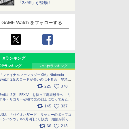
「2×9R」が登場！
GAME Watch をフォローする
Xランキング
RPランキング
いいねランキング
「ファイナルファンタジーXIV」Nintendo
Switch 2版のロードが長いのは不具合 早急に
アップデートできるよう対応中
225
378
pic.x.com/s9S3nRCAGa
Switch 2版「FFXIV」を持って鳥取砂丘へ！ リ
アル・サゴリー砂漠で光の戦士になってみた
pic.x.com/qyOfL2uv1n
145
337
USJ、「バイオハザード」リッカーのポップコ
ーンバケツ」を9月9日より販売 頭部が開く仕
組み。味は恐怖を堪のう「味噌フレーバー」
66
213
pic.x.com/81MuXGahVM