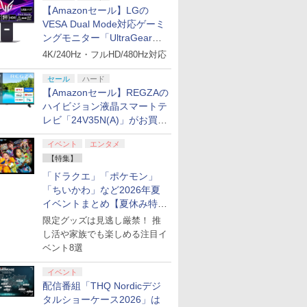
【Amazonセール】LGの
VESA Dual Mode対応ゲーミ
ングモニター「UltraGear
27G850A-B」がお買い得！
4K/240Hz・フルHD/480Hz対応
セール
ハード
【Amazonセール】REGZAの
ハイビジョン液晶スマートテ
レビ「24V35N(A)」がお買い
得！
イベント
エンタメ
【特集】
「ドラクエ」「ポケモン」
「ちいかわ」など2026年夏
イベントまとめ【夏休み特
集】
限定グッズは見逃し厳禁！ 推
し活や家族でも楽しめる注目イ
ベント8選
イベント
配信番組「THQ Nordicデジ
タルショーケース2026」は