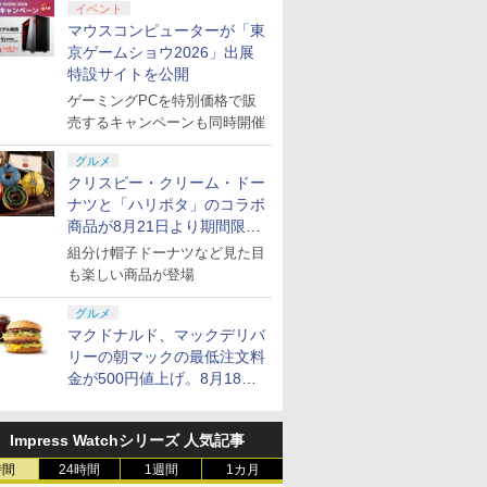
イベント
マウスコンピューターが「東
京ゲームショウ2026」出展
特設サイトを公開
ゲーミングPCを特別価格で販
売するキャンペーンも同時開催
グルメ
クリスピー・クリーム・ドー
ナツと「ハリポタ」のコラボ
商品が8月21日より期間限定
で発売
組分け帽子ドーナツなど見た目
も楽しい商品が登場
グルメ
マクドナルド、マックデリバ
リーの朝マックの最低注文料
金が500円値上げ。8月18日
より1,500円から受付
Impress Watchシリーズ 人気記事
時間
24時間
1週間
1カ月