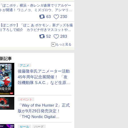
「ぽこポケ」横浜・赤レンガ倉庫でリアルゲー
トが開通！ ワニノコ、ミズゴロウ、アシマリ登
場シーンをレポート pic.x.com/LDgEByVl6D
63
230
【ぽこポケ】「ぽこ あ ポケモン」新グッズを撮
り下ろしで紹介 カラビナ付きマスコットやス
クエアポーチが仲間入り
52
283
pic.x.com/XmVAgBxaW5
もっと見る
新記事
アニメ
後藤隆幸氏アニメーター活動
45年周年記念展開催！ 「攻
殻機動隊 S.A.C.」など生原
画、総作画監督修正が展示
イベント
「Way of the Hunter 2」正式
版が9月29日発売決定！
「THQ Nordic Digital
Showcase 2026」まとめ
セール
ハード