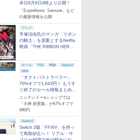
本日8月8日4時より公開！
「Expeditions: Samurai」など
の最新情報を公開
アニメ
手塚治虫氏のマンガ「リボン
の騎士」を原案とするNetflix
映画「THE RIBBON HERO
リボンヒーロー」本日配信開
始
セール
PS5
PS4
Switch2
WIN
「オクトパストラベラー」
70%オフで1,643円！ もうす
ぐ終了のセール情報まとめ
【8月8日更新】
ニンテンドーeショップでは
「大神 絶景版」が67%オフで
990円
Switch2
Switch 2版「FFXIV」を持っ
て鳥取砂丘へ！ リアル・サ
ゴリー砂漠で光の戦士になっ