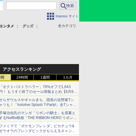
Impress サイト
全カテゴリ
エンタメ
グッズ
アクセスランキング
時間
24時間
1週間
1カ月
「オクトパストラベラー」70%オフで1,643
円！ もうすぐ終了のセール情報まとめ【8月8日
更新】
そらザウルスやギャルきち、団長の吉野家Tシ
ニンテンドーeショップでは「大神 絶景版」が
ャツも！「hololive Splash T-Party!」全Tシャツ
67%オフで990円
ラインナップ公開＆オンライン販売開始
手塚治虫氏のマンガ「リボンの騎士」を原案と
するNetflix映画「THE RIBBON HERO リボンヒ
ーロー」本日配信開始
ファミマで「ポケモンフレンダ」ピカチュウ&
ゼラオラのフレンダピックがもらえるキャンペ
ーン開催！