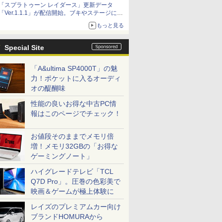
「スプラトゥーン レイダース」更新データ
「Ver.1.1.1」が配信開始。ブキやステージに関
する不具合を修正
もっと見る
Special Site
「A&ultima SP4000T」の魅
力！ポケットに入るオーディ
オの醍醐味
性能の良いお得な中古PC情
報はこのページでチェック！
お値段そのままでメモリ倍
増！メモリ32GBの「お得な
ゲーミングノート」
ハイグレードテレビ「TCL
Q7D Pro」。圧巻の色彩美で
映画＆ゲームが極上体験に
レイズのプレミアムカー向け
ブランドHOMURAから