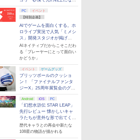
てみた
PC
イベント
【特別企画】
AIでゲームを面白くする。ホ
ロライブ実況で人気「ミメシ
ス」開発スタジオが掲げ
る“AI活用の信念”とは？【講
AIネイティブだからこそこだわ
演レポート】
る「プレーヤーにとって面白い
かどうか」
イベント
ゲームグッズ
ブリッツボールのクッショ
ン！ 「ファイナルファンタ
ジーX」25周年展覧会のグッ
ズ情報が公開
Android
iOS
PC
「幻想水滸伝 STAR LEAP」
先行レビュー 懐かしいキャ
ラたちが意外な形で出てくる
シリーズ完全新作！
歴代キャラとの再会や新たな
108星の物語が描かれる