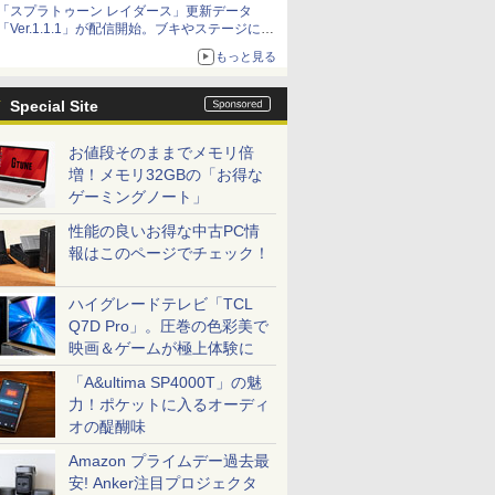
「スプラトゥーン レイダース」更新データ
「Ver.1.1.1」が配信開始。ブキやステージに関
する不具合を修正
もっと見る
Special Site
お値段そのままでメモリ倍
増！メモリ32GBの「お得な
ゲーミングノート」
性能の良いお得な中古PC情
報はこのページでチェック！
ハイグレードテレビ「TCL
Q7D Pro」。圧巻の色彩美で
映画＆ゲームが極上体験に
「A&ultima SP4000T」の魅
力！ポケットに入るオーディ
オの醍醐味
Amazon プライムデー過去最
安! Anker注目プロジェクタ