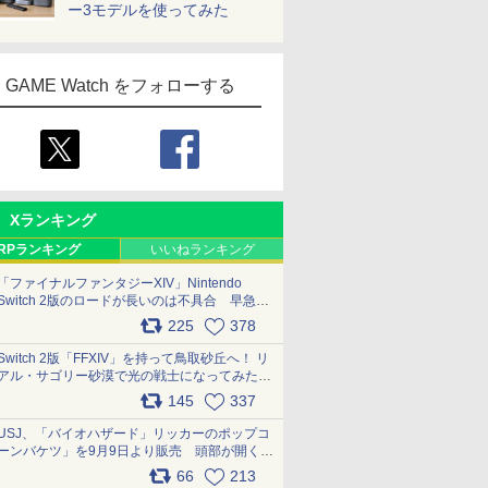
ー3モデルを使ってみた
GAME Watch をフォローする
Xランキング
RPランキング
いいねランキング
「ファイナルファンタジーXIV」Nintendo
Switch 2版のロードが長いのは不具合 早急に
アップデートできるよう対応中
225
378
pic.x.com/s9S3nRCAGa
Switch 2版「FFXIV」を持って鳥取砂丘へ！ リ
アル・サゴリー砂漠で光の戦士になってみた
pic.x.com/qyOfL2uv1n
145
337
USJ、「バイオハザード」リッカーのポップコ
ーンバケツ」を9月9日より販売 頭部が開く仕
組み。味は恐怖を堪のう「味噌フレーバー」
66
213
pic.x.com/81MuXGahVM