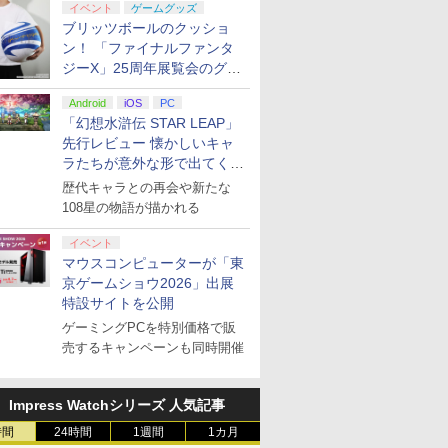
イベント
ゲームグッズ
ブリッツボールのクッショ
ン！ 「ファイナルファンタ
ジーX」25周年展覧会のグッ
ズ情報が公開
Android
iOS
PC
「幻想水滸伝 STAR LEAP」
先行レビュー 懐かしいキャ
ラたちが意外な形で出てくる
シリーズ完全新作！
歴代キャラとの再会や新たな
108星の物語が描かれる
イベント
マウスコンピューターが「東
京ゲームショウ2026」出展
特設サイトを公開
ゲーミングPCを特別価格で販
売するキャンペーンも同時開催
Impress Watchシリーズ 人気記事
時間
24時間
1週間
1カ月