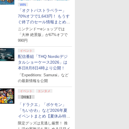
WIN
「オクトパストラベラー」
70%オフで1,643円！ もうす
ぐ終了のセール情報まとめ
【8月8日更新】
ニンテンドーeショップでは
「大神 絶景版」が67%オフで
990円
イベント
配信番組「THQ Nordicデジ
タルショーケース2026」は
本日8月8日4時より公開！
「Expeditions: Samurai」など
の最新情報を公開
イベント
エンタメ
【特集】
「ドラクエ」「ポケモン」
「ちいかわ」など2026年夏
イベントまとめ【夏休み特
集】
限定グッズは見逃し厳禁！ 推
し活や家族でも楽しめる注目イ