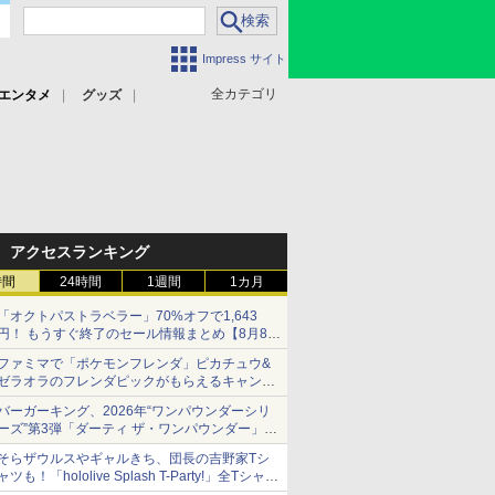
Impress サイト
全カテゴリ
エンタメ
グッズ
アクセスランキング
時間
24時間
1週間
1カ月
「オクトパストラベラー」70%オフで1,643
円！ もうすぐ終了のセール情報まとめ【8月8日
更新】
ファミマで「ポケモンフレンダ」ピカチュウ&
ニンテンドーeショップでは「大神 絶景版」が
ゼラオラのフレンダピックがもらえるキャンペ
67%オフで990円
ーン開催！
バーガーキング、2026年“ワンパウンダーシリ
ーズ”第3弾「ダーティ ザ・ワンパウンダー」を
8月7日発売
そらザウルスやギャルきち、団長の吉野家Tシ
「特製ガーリックマヨソース」を使用した超大
ャツも！「hololive Splash T-Party!」全Tシャツ
型チーズバーガー
ラインナップ公開＆オンライン販売開始