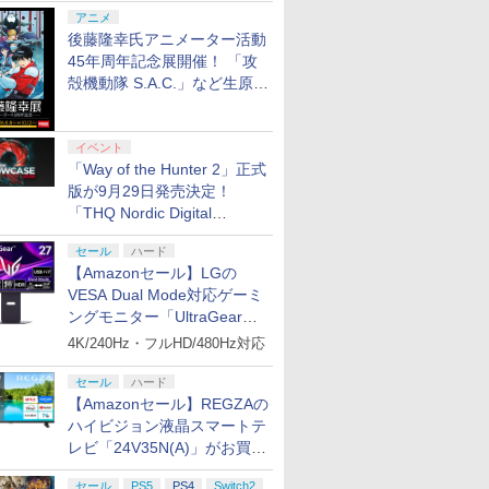
シャルコラボ広告を掲出
アニメ
後藤隆幸氏アニメーター活動
45年周年記念展開催！ 「攻
殻機動隊 S.A.C.」など生原
画、総作画監督修正が展示
イベント
「Way of the Hunter 2」正式
版が9月29日発売決定！
「THQ Nordic Digital
Showcase 2026」まとめ
セール
ハード
【Amazonセール】LGの
VESA Dual Mode対応ゲーミ
ングモニター「UltraGear
27G850A-B」がお買い得！
4K/240Hz・フルHD/480Hz対応
セール
ハード
【Amazonセール】REGZAの
ハイビジョン液晶スマートテ
レビ「24V35N(A)」がお買い
得！
セール
PS5
PS4
Switch2