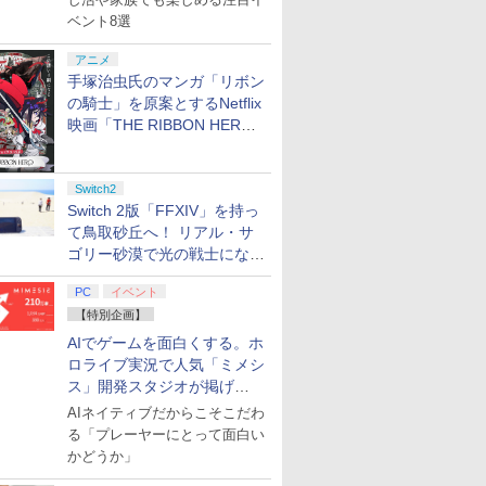
ベント8選
アニメ
手塚治虫氏のマンガ「リボン
の騎士」を原案とするNetflix
映画「THE RIBBON HERO
リボンヒーロー」本日配信開
始
Switch2
Switch 2版「FFXIV」を持っ
て鳥取砂丘へ！ リアル・サ
ゴリー砂漠で光の戦士になっ
てみた
PC
イベント
【特別企画】
AIでゲームを面白くする。ホ
ロライブ実況で人気「ミメシ
ス」開発スタジオが掲げ
る“AI活用の信念”とは？【講
AIネイティブだからこそこだわ
演レポート】
る「プレーヤーにとって面白い
かどうか」