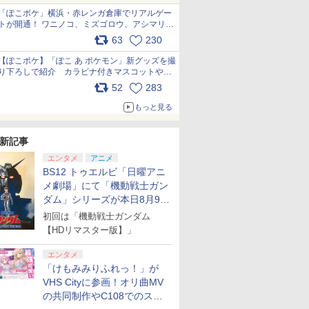
「ぽこポケ」横浜・赤レンガ倉庫でリアルゲー
トが開通！ ワニノコ、ミズゴロウ、アシマリ登
場シーンをレポート pic.x.com/LDgEByVl6D
63
230
【ぽこポケ】「ぽこ あ ポケモン」新グッズを撮
り下ろしで紹介 カラビナ付きマスコットやス
クエアポーチが仲間入り
52
283
pic.x.com/XmVAgBxaW5
もっと見る
新記事
エンタメ
アニメ
BS12 トゥエルビ「日曜アニ
メ劇場」にて「機動戦士ガン
ダム」シリーズが本日8月9日
から8週連続で放送
初回は「機動戦士ガンダム
【HDリマスター版】」
エンタメ
「けもみみりふれっ！」が
VHS Cityに参画！オリ曲MV
の共同制作やC108でのスペ