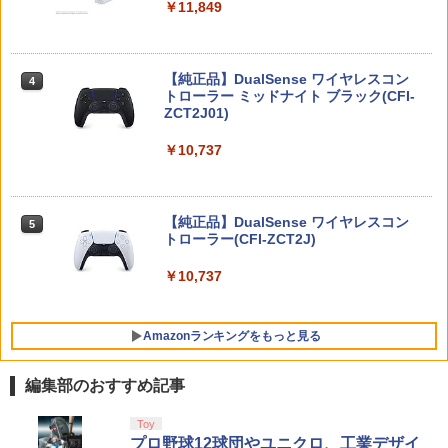
￥11,849
￥476
【楽天ブックス限定特典】ドンキーコン
4
￥2,380
グ バナンザ(「スーパーマリオ」ステッ
カー2種)
【純正品】DualSense ワイヤレスコン
ニンテンドープリペイド番号 9000円|オ
4
￥7,902
4
トローラー ミッドナイト ブラック(CFI-
【中古】【18歳以上対象】明末：ウツロ
ンラインコード版
4
ZCT2J01)
ノハネソフト:プレイステーション5ソフ
【中古】エースコンバット04 シャッター
5
ト／ロールプレイング・ゲーム
ドスカイ
￥9,000
￥10,737
【楽天ブックス限定特典】スプラトゥー
5
￥3,050
￥592
ン レイダース(メッシュトートバッグ
（アクリルチャーム付き）)
ニンテンドープリペイド番号 5000円|オ
5
【純正品】DualSense ワイヤレスコン
ンラインコード版
5
￥7,480
トローラー(CFI-ZCT2J)
【中古】SILENT HILL 2ソフト:プレイス
5
テーション5ソフト／アクション・ゲー
￥5,000
ム
￥10,737
￥4,360
Amazonランキングをもっと見る
編集部のおすすめ記事
【純正品】Xbox ワイヤレス コントロー
劇場版「鬼滅の刃」無限城編 第一章 猗
Toy
1
1
ラー + USB-C® ケーブル
窩座再来 通常版 [Blu-ray]
プロ野球12球団やユニクロ、工業デザイ