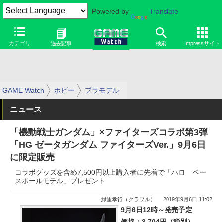
Powered by
Translate
カテゴリ
過去記事
検索
Impressサイト
GAME Watch
ホビー
プラモデル
ニュース
「機動戦士ガンダム」×ファイターズコラボ第3弾
「HG ゼータガンダム ファイターズVer.」9月6日
に限定販売
コラボグッズを含め7,500円以上購入者に先着で「ハロ ベー
スボールモデル」プレゼント
緑里孝行（クラフル）
2019年9月6日 11:02
9月6日12時～発売予定
価格：3,704円（税別）