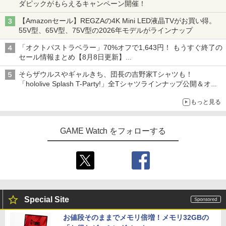
ダピックがもらえるキャンペーン開催！
【Amazonセール】REGZAの4K Mini LED液晶TVがお買い得。
55V型、65V型、75V型の2026年モデルがラインナップ
「オクトパストラベラー」70%オフで1,643円！ もうすぐ終了の
セール情報まとめ【8月8日更新】
ニンテンドーeショップでは「大神 絶景版」が67%オフで990円
そらザウルスやギャルきち、団長の吉野家Tシャツも！
「hololive Splash T-Party!」全Tシャツラインナップ公開＆オン
ライン販売開始
もっと見る
GAME Watch をフォローする
Special Site
お値段そのままでメモリ倍増！メモリ32GBの