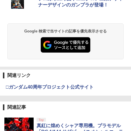
ナーデザインのガンプラが登場！
￥8,300
￥3,982
【純正品】Xbox ワイヤレス コントロー
2
Google 検索で当サイトの記事を優先表示させる
劇場版「鬼滅の刃」無限城編 第一章 猗
ラー (ロボット ホワイト)
2
窩座再来 通常版 [DVD]
￥7,681
￥3,523
【純正品】Xbox ワイヤレス コントロー
3
ラー (カーボンブラック)
関連リンク
【Amazon.co.jp限定】劇場版モノノ怪
3
第三章 蛇神 (Amazon.co.jp限定オリジ
￥8,020
ナル三方背収納ケース付きコレクション)
□ガンダム40周年プロジェクト公式サイト
(オリジナル特典:オリジナル巾着＋メー
カー特典:【坤と離】二振りの剣、十翼よ
り来たる！スタジオ描き下ろしイラスト
【純正品】Xbox 充電式バッテリー + US
4
ボード付) [Blu-ray]
関連記事
B-C ケーブル
￥10,780
￥2,618
Toy
真紅に煌めくシャア専用機。プラモデル