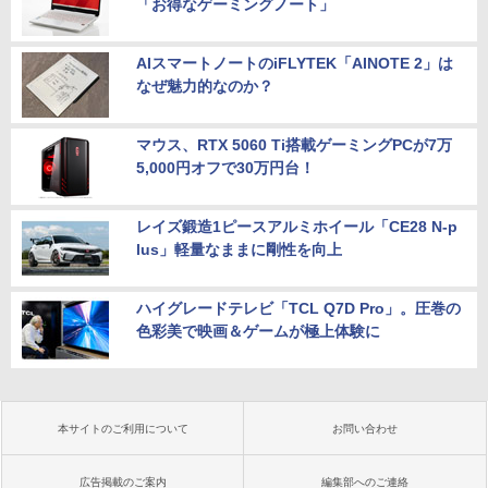
「お得なゲーミングノート」
AIスマートノートのiFLYTEK「AINOTE 2」は
なぜ魅力的なのか？
マウス、RTX 5060 Ti搭載ゲーミングPCが7万
5,000円オフで30万円台！
レイズ鍛造1ピースアルミホイール「CE28 N-p
lus」軽量なままに剛性を向上
ハイグレードテレビ「TCL Q7D Pro」。圧巻の
色彩美で映画＆ゲームが極上体験に
本サイトのご利用について
お問い合わせ
広告掲載のご案内
編集部へのご連絡