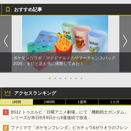
おすすめ記事
ポケモンコラボ「マクドナルドのサマーチャンスバッグ
2026」をひと足お先に体験してみた！
●
●
●
●
●
●
●
アクセスランキング
1時間
24時間
1週間
1カ月
BS12 トゥエルビ「日曜アニメ劇場」にて「機動戦士ガンダム」
シリーズが本日8月9日から8週連続で放送
初回は「機動戦士ガンダム【HDリマスター版】」
ファミマで「ポケモンフレンダ」ピカチュウ&ゼラオラのフレン