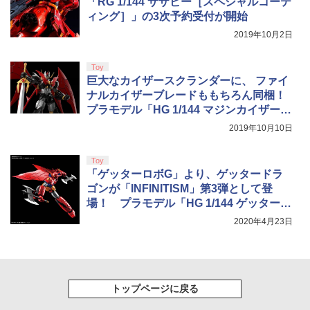
「RG 1/144 サザビー［スペシャルコーテ
劇場版「鬼滅の刃」無限城編 第一章 猗
ィング］」の3次予約受付が開始
4
窩座再来 完全生産限定版 [Blu-ray]
【国内正規品】Thrustmaster スラスト
2019年10月2日
5
マスター TH8S シフター - PC、PS4、P
￥8,698
S5、PS5 Pro、Xbox One、Xbox Serie
s X|S 対応の高精度 H パターン シフター
Toy
巨大なカイザースクランダーに、 ファイ
￥14,141
ナルカイザーブレードももちろん同梱！
プラモデル「HG 1/144 マジンカイザー(I
『映画 ラブライブ！蓮ノ空女学院スクー
5
NFINITISM)」
ルアイドルクラブ Bloom Garden Part
2019年10月10日
y』Blu-ray（特装限定版）
￥8,589
Toy
「ゲッターロボG」より、ゲッタードラ
ゴンが「INFINITISM」第3弾として登
場！ プラモデル「HG 1/144 ゲッタード
ラゴン(INFINITISM）」
2020年4月23日
トップページに戻る