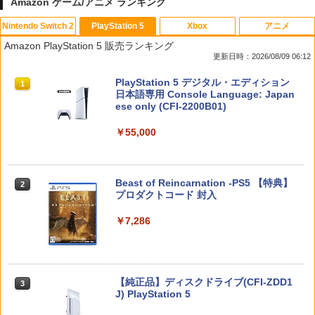
Amazon ゲーム/アニメ ランキング
Nintendo Switch 2
PlayStation 5
Xbox
アニメ
Joy-Con 2 充電グリップ
Call of Duty： Black Ops 6 PS5ソフ
【中古】ぷよぷよ通 決定盤
1
1
1
Amazon PlayStation 5 販売ランキング
ト Z指定
更新日時：2026/08/09 06:12
￥3,876
￥358
￥1,772
スプラトゥーン レイダース|オンライン
PlayStation 5 デジタル・エディション
1
1
コード版
日本語専用 Console Language: Japan
ese only (CFI-2200B01)
￥5,832
【中古】アイドルマスター アニメ & G4
2
スプラトゥーン レイダース
2
￥55,000
U!パック VOL.8
【中古】FINAL FANTASY XVIソフト:プ
2
レイステーション5ソフト／ロールプレ
￥6,507
イング・ゲーム
￥410
スプラトゥーン レイダース -Switch2
Beast of Reincarnation -PS5 【特典】
2
￥2,320
2
プロダクトコード 封入
￥6,449
【中古】グランツーリスモ4
￥7,286
3
任天堂 【Switch2】スプラトゥーン レイ
3
ダース [BEE-P-AADLA NSW2 スプラト
＼20%OFF★在庫処分／【最新型】PS5
3
￥470
ゥ-ン レイダ-ス]
収納ケース 専用カバー PS5リモートプレ
ーヤー SONY PlayStation Portal コント
ローラー用 ガラスフィルム付き 強化ガ
￥6,700
Nintendo Switch 2(日本語・国内専用)
【純正品】ディスクドライブ(CFI-ZDD1
3
ラス 保護ケース ハードケース 収納バッ
3
J) PlayStation 5
グ 軽量 手提げかばん 液晶保護高透過率
【中古】I.Q FINAL
4
￥56,068
キズ 飛散防止