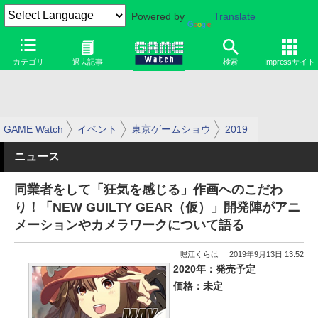
Powered by
Translate
カテゴリ
過去記事
検索
Impressサイト
GAME Watch
イベント
東京ゲームショウ
2019
ニュース
同業者をして「狂気を感じる」作画へのこだわ
り！「NEW GUILTY GEAR（仮）」開発陣がアニ
メーションやカメラワークについて語る
堀江くらは
2019年9月13日 13:52
2020年：発売予定
価格：未定