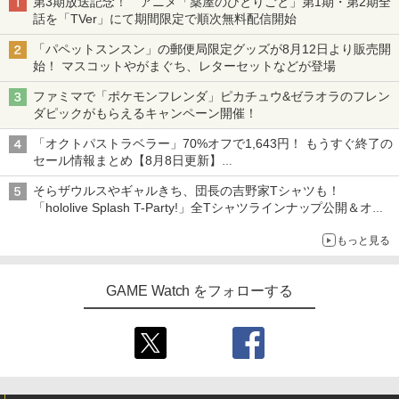
第3期放送記念！ アニメ「薬屋のひとりごと」第1期・第2期全
話を「TVer」にて期間限定で順次無料配信開始
「パペットスンスン」の郵便局限定グッズが8月12日より販売開
始！ マスコットやがまぐち、レターセットなどが登場
ファミマで「ポケモンフレンダ」ピカチュウ&ゼラオラのフレン
ダピックがもらえるキャンペーン開催！
「オクトパストラベラー」70%オフで1,643円！ もうすぐ終了の
セール情報まとめ【8月8日更新】
ニンテンドーeショップでは「大神 絶景版」が67%オフで990円
そらザウルスやギャルきち、団長の吉野家Tシャツも！
「hololive Splash T-Party!」全Tシャツラインナップ公開＆オン
ライン販売開始
もっと見る
GAME Watch をフォローする