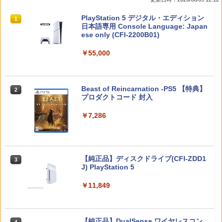
SX-134]
互換 黒 ブラック オリジナルウエス スラ
c/EYXA-10744
イドパッド
￥5,591
スプラトゥーン レイダース|オンライン
PlayStation 5 デジタル・エディション
1
1
￥7,580
￥272
コード版
日本語専用 Console Language: Japan
￥750
ese only (CFI-2200B01)
￥5,832
￥55,000
RIDE 6
【特典】ドラゴンクエストモンスターズ
猫物語 黒 つばさファミリー 上・下 セッ
2
2
2
4 枯れ木の国のビアンカ・フローラ S
＼マラソン限定★エントリーでP10倍／S
ト 全巻 完全生産限定版 物語シリーズ
2
witch2版(【早期購入封入特典】冒険ス
team Deck OLED / LCD フィルム 保護
【Blu-ray】
￥5,901
タートダッシュセット)
フィルム ガラスフィルム 本体 保護 フィ
スプラトゥーン レイダース -Switch2
Beast of Reincarnation -PS5 【特典】
2
ルム シート 液晶保護 ガラス スチーム ス
2
￥320
プロダクトコード 封入
チームデック OLED スチームデック LC
￥7,623
￥6,447
D ガイド枠 指紋防止
￥7,286
【特典】ファイナルファンタジー レゾナ
￥998
3
【中古】【Blu−ray】ファイナルファン
3
ンス PS5版(【初回封入特典】魔導船＆
ゼルダの伝説 ブレス オブ ザ ワイルド
タジーVII アドベントチルドレン コン
3
かけだし騎士の応援パック・かけだし騎
Nintendo Switch 2 Edition
プリート 初回限定版 PS3版「ファイ
士のスタートダッシュパック)
ナルファンタジーXIII」体験版・スリー
Nintendo Switch 2(日本語・国内専用)
【純正品】ディスクドライブ(CFI-ZDD1
3
3
Nintendo Switch2 専用 スリムハードポ
ブケース付 / アニメ
￥7,680
3
J) PlayStation 5
￥6,526
ーチ 収納ケース ハードケース ポーチ 収
￥55,491
納バッグ 耐衝撃 スイッチ2 キャリングケ
￥540
￥11,849
ース 軽量 ◇ALW-PU-001
【特典】MARVEL Tōkon: Fighting So
￥1,680
任天堂 【Switch2】ゼルダの伝説 ブレス
4
4
uls(【早期購入封入特典】ロビーのアイ
オブ ザ ワイルド Nintendo Switch 2 Ed
【中古】うどんの国の金色毛鞠 第一巻/
4
テムセット)
【純正品】DualSense ワイヤレスコン
ition [NXS-P-AAAAH NSW2 ゼルダノデ
4