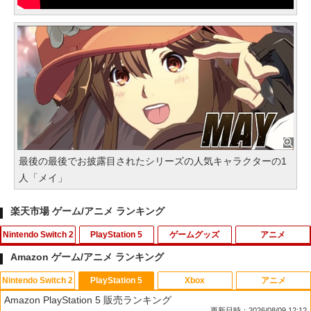
最後の最後でお披露目されたシリーズの人気キャラクターの1
人「メイ」
楽天市場 ゲーム/アニメ ランキング
Nintendo Switch 2
PlayStation 5
ゲームグッズ
アニメ
Amazon ゲーム/アニメ ランキング
Nintendo Switch 2
PlayStation 5
Xbox
アニメ
ホリ ワイヤレスホリパッド TURBO for
シティーズ：スカイライン リマスター
PS Vita 2000 アナログスティック・スラ
【中古】おそ松さん 第五松（初回生産
1
1
1
1
Amazon PlayStation 5 販売ランキング
Nintendo Switch 2 ルビーマゼンタ [N
ジャパン・スペシャル・エディション
イドパッド修理用基板 部品 パーツ L R
限定版 Blu-ray DISC）/Blu−ray Dis
更新日時：2026/08/09 12:12