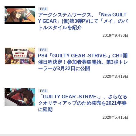
S5、PS5 Pro、Xbox One、Xbox Serie
s X|S 対応の高精度 H パターン シフター
PS4
アークシステムワークス、「New GUILT
￥14,141
Y GEAR」(仮)第3弾PVにて「メイ」のバ
『映画 ラブライブ！蓮ノ空女学院スクー
5
トルスタイルを紹介
ルアイドルクラブ Bloom Garden Part
y』Blu-ray（特装限定版）
2019年9月30日
￥8,589
PS4
PS4「GUILTY GEAR -STRIVE-」CBT開
催日程決定！参加者募集開始。第3弾トレ
ーラーが3月22日に公開
2020年3月19日
PS4
「GUILTY GEAR -STRIVE-」、さらなる
クオリティアップのため発売を2021年春
に延期
2020年5月15日