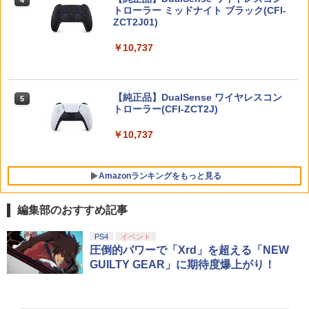
ニンテンドープリペイド番号 9000円|オ
Blu−ray Disc/VPXY-71489
4
トローラー ミッドナイト ブラック(CFI-
ンセツ ブレス オブ ザ ワイルド]
ンラインコード版
ZCT2J01)
￥6,782
[Switch 2] ぽこ あ ポケモン エキスパン
￥749
4
ションパス（ダウンロード版）※3,200
￥7,710
￥9,000
￥10,737
ポイントまでご利用可
【特典】トゥームレイダー：レガシー・
￥4,400
5
オブ・アトランティス(【早期購入同梱特
鬼武者 Way of the Sword 【Switch2】
【送料無料】劇場版「鬼滅の刃」無限城
ニンテンドープリペイド番号 5000円|オ
5
5
5
典】コスチューム「ララ・クロフト・サ
【純正品】DualSense ワイヤレスコン
POT-P-ABNMA
編 第一章 猗窩座再来(通常版)【Blu-ra
ンラインコード版
5
バイバー(仮)」（ゲーム内コンテンツ）)
トローラー(CFI-ZCT2J)
y】/アニメーション[Blu-ray]【返品種別
A】
レトロフリーク レッド×ホワイト ( レト
￥7,730
￥5,000
5
￥7,012
￥10,737
ロゲーム互換機 )（ コントローラーアダ
プターセット ）CY-RF-RW HDMI出力 ど
￥4,400
こでもセーブ 互換機種 FC SFC SNES G
B GBC GBA MD GEN PCE TG-16 PCE
Amazonランキングをもっと見る
SG
￥25,300
編集部のおすすめ記事
【純正品】Xbox ワイヤレス コントロー
劇場版「鬼滅の刃」無限城編 第一章 猗
PS4
イベント
1
1
ラー + USB-C® ケーブル
窩座再来 通常版 [Blu-ray]
圧倒的パワーで「Xrd」を超える「NEW
GUILTY GEAR」に期待度爆上がり！
￥8,300
￥3,982