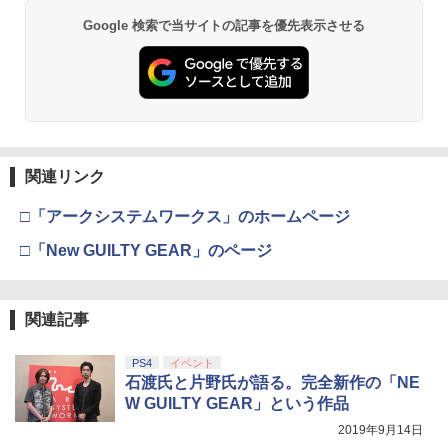
【純正品】Xbox ワイヤレス コントロー
2
Google 検索で当サイトの記事を優先表示させる
劇場版「鬼滅の刃」無限城編 第一章 猗
ラー (ロボット ホワイト)
2
窩座再来 通常版 [DVD]
￥7,681
￥3,523
【純正品】Xbox ワイヤレス コントロー
3
ラー (カーボンブラック)
関連リンク
【Amazon.co.jp限定】劇場版モノノ怪
3
第三章 蛇神 (Amazon.co.jp限定オリジ
￥8,020
ナル三方背収納ケース付きコレクション)
□「アークシステムワークス」のホームページ
(オリジナル特典:オリジナル巾着＋メー
カー特典:【坤と離】二振りの剣、十翼よ
□「New GUILTY GEAR」のページ
り来たる！スタジオ描き下ろしイラスト
【純正品】Xbox 充電式バッテリー + US
4
ボード付) [Blu-ray]
B-C ケーブル
￥10,780
関連記事
￥2,618
PS4
イベント
石渡氏と片野氏が語る。完全新作の「NE
劇場版「鬼滅の刃」無限城編 第一章 猗
4
W GUILTY GEAR」という作品
窩座再来 完全生産限定版 [Blu-ray]
【国内正規品】Thrustmaster スラスト
5
2019年9月14日
マスター TH8S シフター - PC、PS4、P
￥8,698