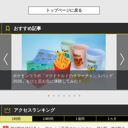
トップページに戻る
おすすめ記事
ポケモンコラボ「マクドナルドのサマーチャンスバッグ
2026」をひと足お先に体験してみた！
●
●
●
●
●
●
●
アクセスランキング
1時間
24時間
1週間
1カ月