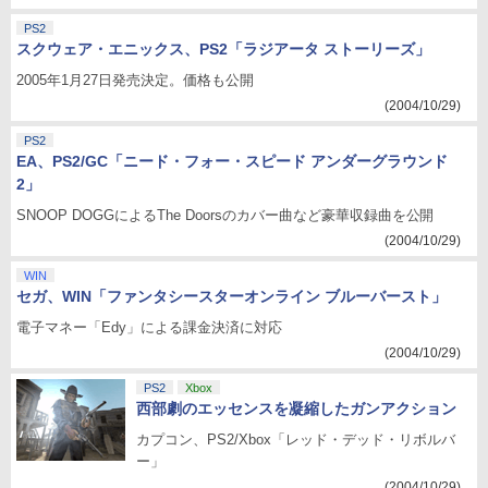
PS2
スクウェア・エニックス、PS2「ラジアータ ストーリーズ」
2005年1月27日発売決定。価格も公開
(2004/10/29)
PS2
EA、PS2/GC「ニード・フォー・スピード アンダーグラウンド
2」
SNOOP DOGGによるThe Doorsのカバー曲など豪華収録曲を公開
(2004/10/29)
WIN
セガ、WIN「ファンタシースターオンライン ブルーバースト」
電子マネー「Edy」による課金決済に対応
(2004/10/29)
PS2
Xbox
西部劇のエッセンスを凝縮したガンアクション
カプコン、PS2/Xbox「レッド・デッド・リボルバ
ー」
(2004/10/29)