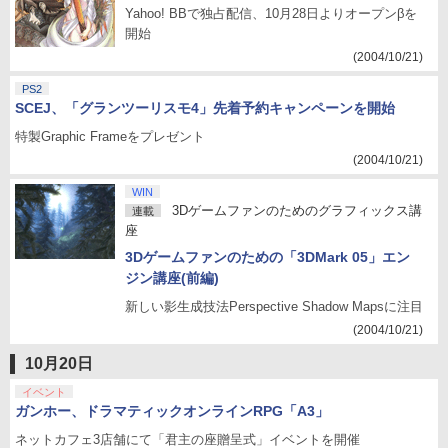
Yahoo! BBで独占配信、10月28日よりオープンβを
開始
(2004/10/21)
PS2
SCEJ、「グランツーリスモ4」先着予約キャンペーンを開始
特製Graphic Frameをプレゼント
(2004/10/21)
WIN
3Dゲームファンのためのグラフィックス講
連載
座
3Dゲームファンのための「3DMark 05」エン
ジン講座(前編)
新しい影生成技法Perspective Shadow Mapsに注目
(2004/10/21)
10月20日
イベント
ガンホー、ドラマティックオンラインRPG「A3」
ネットカフェ3店舗にて「君主の座贈呈式」イベントを開催