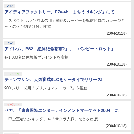
PS2
アイディアファクトリー、EZweb「まちうけキング」にて
「スペクトラル ソウルズ II」壁紙&ムービーを配信ヒロのガレージキ
ットの仮予約受け付け開始
(2004/10/18)
PS2
アイレム、PS2「絶体絶命都市2」、「バンピートロット」
各1,000名に体験版プレゼントを実施
(2004/10/18)
モバイル
ティンマシン、人気育成SLGをケータイでリリース!
900iシリーズ用「プリンセスメーカー2」を配信
(2004/10/18)
イベント
セガ、「東京国際エンターテインメントマーケット2004」に
「甲虫王者ムシキング」や「サクラ大戦」などを出展
(2004/10/18)