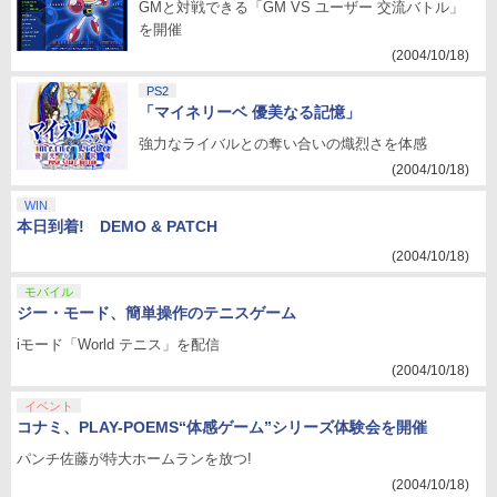
GMと対戦できる「GM VS ユーザー 交流バトル」
を開催
(2004/10/18)
PS2
「マイネリーベ 優美なる記憶」
強力なライバルとの奪い合いの熾烈さを体感
(2004/10/18)
WIN
本日到着! DEMO & PATCH
(2004/10/18)
モバイル
ジー・モード、簡単操作のテニスゲーム
iモード「World テニス」を配信
(2004/10/18)
イベント
コナミ、PLAY-POEMS“体感ゲーム”シリーズ体験会を開催
パンチ佐藤が特大ホームランを放つ!
(2004/10/18)