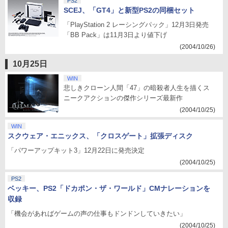
PS2
SCEJ、「GT4」と新型PS2の同梱セット
「PlayStation 2 レーシングパック」12月3日発売
「BB Pack」は11月3日より値下げ
(2004/10/26)
10月25日
WIN
悲しきクローン人間「47」の暗殺者人生を描くス
ニークアクションの傑作シリーズ最新作
(2004/10/25)
WIN
スクウェア・エニックス、「クロスゲート」拡張ディスク
「パワーアップキット3」12月22日に発売決定
(2004/10/25)
PS2
ベッキー、PS2「ドカポン・ザ・ワールド」CMナレーションを
収録
「機会があればゲームの声の仕事もドンドンしていきたい」
(2004/10/25)