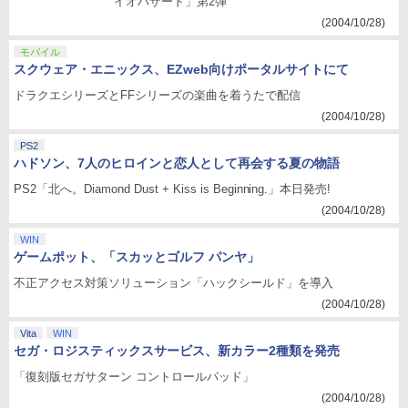
イオハザード」第2弾
(2004/10/28)
モバイル
スクウェア・エニックス、EZweb向けポータルサイトにて
ドラクエシリーズとFFシリーズの楽曲を着うたで配信
(2004/10/28)
PS2
ハドソン、7人のヒロインと恋人として再会する夏の物語
PS2「北へ。Diamond Dust + Kiss is Beginning.」本日発売!
(2004/10/28)
WIN
ゲームポット、「スカッとゴルフ パンヤ」
不正アクセス対策ソリューション「ハックシールド」を導入
(2004/10/28)
Vita
WIN
セガ・ロジスティックスサービス、新カラー2種類を発売
「復刻版セガサターン コントロールパッド」
(2004/10/28)