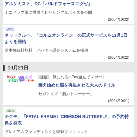
アルケミスト、DC「バルドフォースエグゼ」
ミニドラマ風に構成されたサンプルボイスを公開
(2004/10/22)
WIN
ネットクルー、「コルムオンライン」の正式サービスを11月1日
よりを開始
基本接続料無料、アバター課金システムを採用
(2004/10/22)
10月21日
気になるe-Toy遊んでレポート
連載
衰え始めた脳を再生させる大人のドリル
セガトイズ「脳力トレーナー」
(2004/10/21)
Xbox
テクモ、「FATAL FRAME II CRIMSON BUTTERFLY」の予約特
典を発表
プレミアムファンディスクと特製ブックレット