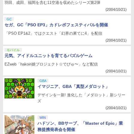
羽田、成田、福岡を含む11空港を収めたシリーズ第2弾
(2004/10/21)
GC
セガ、GC「PSO EP3」カドレボフェスティバルを開催
「PSO EP1&2」ではクエスト「幻界の果てに4」を配信
(2004/10/21)
モバイル
元気、アイドルユニットを育てるパズルゲーム
EZweb「hakoiri娘プロジェクト☆でびゅ〜」など配信
(2004/10/21)
GBA
イマジニア、GBA「真型メダロット」
デザインを一新! 進化した「メダロット」新シリー
ズ
(2004/10/21)
WIN
ハドソン、BBサーブ、「Master of Epic」業
務提携発表会を開催