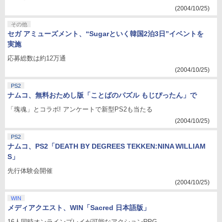
(2004/10/25)
その他
セガ アミューズメント、“Sugarといく韓国2泊3日”イベントを
実施
応募総数は約12万通
(2004/10/25)
PS2
ナムコ、無料おためし版「ことばのパズル もじぴったん」で
「塊魂」とコラボ! アンケートで新型PS2も当たる
(2004/10/25)
PS2
ナムコ、PS2「DEATH BY DEGREES TEKKEN:NINA WILLIAM
S」
先行体験会開催
(2004/10/25)
WIN
メディアクエスト、WIN「Sacred 日本語版」
16人同時オンラインプレイが可能なアクションRPG