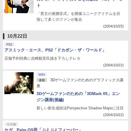
ト
「君主の座贈呈式」を開催ユニークアイテムを目
指して多くのファンが集合
(2004/10/25)
10月22日
PS2
アスミック・エース、PS2「ドカポン・ザ・ワールド」
店舗予約特典に吉崎観音氏描き下ろしテレカ
(2004/10/22)
WIN
3Dゲームファンのためのグラフィックス講
連載
座
3Dゲームファンのための「3DMark 05」エン
ジン講座(後編)
新しい影生成技法Perspective Shadow Mapsに注目
(2004/10/22)
その他
セガ、Palm OS用「ぷよぷよフィーバー」