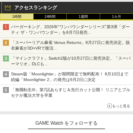
アクセスランキング
1時間
24時間
1週間
1カ月
バーガーキング、2026年“ワンパウンダーシリーズ”第3弾「ダー
ティ ザ・ワンパウンダー」を8月7日発売
「特製ガーリックマヨソース」を使用した超大型チーズバーガー
「スーパーリアル麻雀 Venus Returns」8月27日に発売決定。脱
衣麻雀が3D×VRで復活
発売から2週間は20%オフになるセールが実施
「マインクラフト」Switch2版が10月27日に発売決定。「スーパ
ーマリオ」DLCも
Switch版からのアップグレードも可能に
Steam版「Moonlighter」が期間限定で無料配布！ 8月10日まで
続編「Moonlighter 2」の発売は9月2日に決定
「無職転生III」第7話あらすじ＆先行カット公開！ リニアとプル
セナが魔法大学を卒業
もっと見る
GAME Watch をフォローする