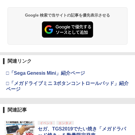
￥1,980
スプラトゥーン レイダース -Switch2
劇場版「鬼滅の刃」無限城編 第一章 猗
Beast of Reincarnation -PS5 【特典】
Xbox プリペイドカード 1,000円 デジタ
2
2
2
2
Google 検索で当サイトの記事を優先表示させる
窩座再来 通常版 [DVD]
プロダクトコード 封入
ルコード 【旧 Xbox ギフトカード】 [オ
ンラインコード]
￥6,455
￥3,523
￥7,286
パウ・パトロール シーズン4 DVD-BOX
3
￥1,000
【DVD】
￥4,356
Nintendo Switch 2(日本語・国内専用)
劇場版「鬼滅の刃」無限城編 第一章 猗
【純正品】ディスクドライブ(CFI-ZDD1
3
3
【純正品】Xbox ワイヤレス コントロー
3
3
窩座再来 完全生産限定版 [Blu-ray]
J) PlayStation 5
関連リンク
ラー + USB-C® ケーブル
￥55,603
￥8,698
￥11,849
￥8,300
□「Sega Genesis Mini」紹介ページ
パウ・パトロール シーズン3 DVD-BOX
4
【DVD】
□「メガドライブミニ 3ボタンコントロールパッド」紹介
ページ
￥4,356
【純正品】DualSense ワイヤレスコン
Xbox プリペイドカード 5,000円 デジタ
ニンテンドープリペイド番号 9000円|オ
4
4
4
『映画 ラブライブ！蓮ノ空女学院スクー
4
トローラー ミッドナイト ブラック(CFI-
ルコード 【旧 Xbox ギフトカード】 [オ
ンラインコード版
ルアイドルクラブ Bloom Garden Part
ZCT2J01)
ンラインコード]
y』Blu-ray（特装限定版）
関連記事
￥9,000
￥10,737
ヴァイオレット・エヴァーガーデン オー
￥5,000
5
￥8,589
ケストラコンサート2021【Blu-ray】 [
イベント
エンタメ
(アニメーション) ]
セガ、TGS2019でたい焼き「メガドラパ
ニンテンドープリペイド番号 5000円|オ
5