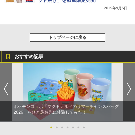
ッド焼き」を数量限定発売
【純正品】DualSense ワイヤレスコン
￥5,661
【純正品】Xbox ワイヤレス コントロー
ンラインコード版
5
5
劇場版「鬼滅の刃」無限城編 第一章 猗
5
トローラー(CFI-ZCT2J)
ラー (ロボット ホワイト)
2019年9月6日
窩座再来 完全生産限定版 [DVD]
￥5,000
￥10,737
￥7,681
￥7,828
トップページに戻る
おすすめ記事
ポケモンコラボ「マクドナルドのサマーチャンスバッグ
2026」をひと足お先に体験してみた！
●
●
●
●
●
●
●