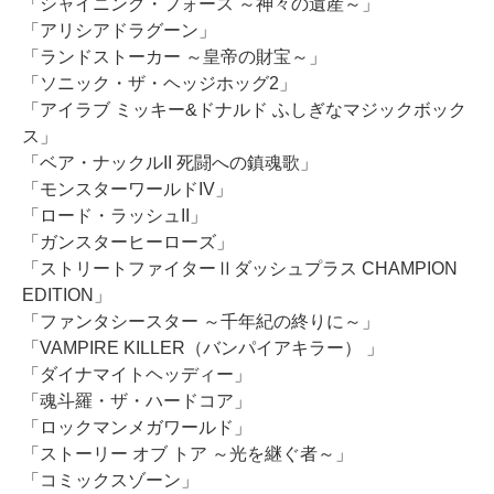
「シャイニング・フォース ～神々の遺産～」
「アリシアドラグーン」
「ランドストーカー ～皇帝の財宝～」
「ソニック・ザ・ヘッジホッグ2」
「アイラブ ミッキー&ドナルド ふしぎなマジックボック
ス」
「ベア・ナックルII 死闘への鎮魂歌」
「モンスターワールドIV」
「ロード・ラッシュII」
「ガンスターヒーローズ」
「ストリートファイターⅡダッシュプラス CHAMPION
EDITION」
「ファンタシースター ～千年紀の終りに～」
「VAMPIRE KILLER（バンパイアキラー） 」
「ダイナマイトヘッディー」
「魂斗羅・ザ・ハードコア」
「ロックマンメガワールド」
「ストーリー オブ トア ～光を継ぐ者～」
「コミックスゾーン」