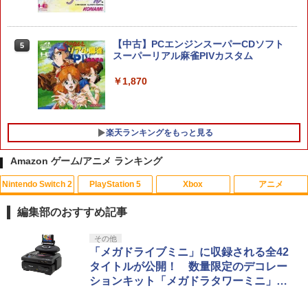
ーラー 無線 連射 連射ホールド 連射機能
背面ボタン 充電 スプラレイダース スプ
￥3,480
ラ
【中古】PCエンジンスーパーCDソフト
5
￥8,980
スーパーリアル麻雀PIVカスタム
【中古】 オクトパストラベラー0／PS5
5
￥1,870
￥3,872
【新品・送料無料】任天堂 Nintendo sw
5
itch2 ソフト マリオカートワールド BEE
-P-AAAAA
楽天ランキングをもっと見る
￥9,300
Amazon ゲーム/アニメ ランキング
Nintendo Switch 2
PlayStation 5
Xbox
アニメ
タミヤ 楽しい工作シリーズ No.108 タン
1
ク工作基本セット 70108 送料無料
編集部のおすすめ記事
￥1,813
スプラトゥーン レイダース|オンライン
PlayStation 5 デジタル・エディション
Xbox プリペイドカード 10,000円 デジ
劇場版「鬼滅の刃」無限城編 第一章 猗
その他
1
1
1
1
コード版
日本語専用 Console Language: Japan
タルコード 【旧 Xbox ギフトカード】
窩座再来 通常版 [Blu-ray]
「メガドライブミニ」に収録される全42
ese only (CFI-2200B01)
[オンラインコード]
タイトルが公開！ 数量限定のデコレー
￥5,832
￥3,964
ションキット「メガドラタワーミニ」同
【中古】【未使用品】映画『F1／エフワ
2
￥55,000
￥10,000
ン』 [純正ブルーレイ＋純正ケース]
時発売