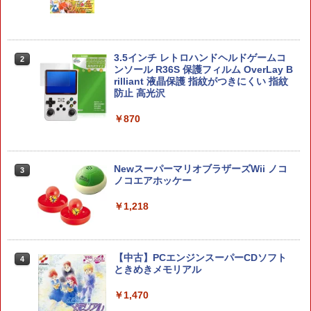
コーエーテクモゲームス 【封入特典付】
＼20%OFF★在庫処分／【最新型】PS5
3.5インチ レトロハンドヘルドゲームコ
2
2
2
【Switch2】進撃の巨人3 通常版 [POT-P
収納ケース 専用カバー PS5リモートプレ
ンソール R36S 保護フィルム OverLay B
-ABA7A NSW2 シンゲキノキョジン 3 ツ
ーヤー SONY PlayStation Portal コント
rilliant 液晶保護 指紋がつきにくい 指紋
ウジョウ]
ローラー用 ガラスフィルム付き 強化ガ
防止 高光沢
ラス 保護ケース ハードケース 収納バッ
グ 軽量 手提げかばん 液晶保護高透過率
￥8,710
￥870
キズ 飛散防止
￥2,380
SanDisk microSD Express Card 256G
NewスーパーマリオブラザーズWii ノコ
3
3
B for Nintendo Switch 2 BEE-A-SD01
ノコエアホッケー
A
【中古】PS5 FINAL FANTASY XVI
￥1,218
3
￥8,978
￥2,735
【中古】PCエンジンスーパーCDソフト
4
【ホリ公式】【任天堂ライセンス商品】
ときめきメモリアル
4
スプラトゥーン レイダース ワイヤレス
ホリパッド TURBO for Nintendo Switc
￥1,470
PlayStation Link USBアダプター
h 2 おすすめ Switch スイッチ コントロ
4