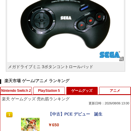
メガドライブミニ 3ボタンコントロールパッド
楽天市場 ゲーム/アニメ ランキング
Nintendo Switch 2
PlayStation 5
ゲームグッズ
アニメ
楽天 ゲームグッズ 売れ筋ランキング
更新日時：2026/08/06 13:00
【特典】進撃の巨人3 Switch2版(【早
[メール便OK]【新品】【PS5】アローン
【中古】PCE デビュー 誕生
1
1
1
期購入封入特典】DLC)
イン ザ ダーク[お取寄せ品]
￥650
￥8,518
￥1,920