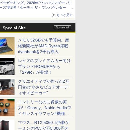
バーガーキング、2026年“ワンパウンダーシリ
ーズ”第3弾「ダーティ ザ・ワンパウンダー」を
8月7日発売
もっと見る
「特製ガーリックマヨソース」を使用した超大
型チーズバーガー
Special Site
メモリ32GBでも予算内。産
経新聞社がAMD Ryzen搭載
dynabookを2千台導入
レイズのプレミアムカー向け
ブランドHOMURAから
「2×9R」が登場！
クリエイティブが作った2万
円台の“小さなピュアオーデ
ィオスピーカー”
エントリーなのに脅威の実
力!「Osprey」Noble Audioワ
イヤレスイヤフォン4機種を
一気に聴く
マウス、RTX 5060 Ti搭載ゲ
ーミングPCが7万5,000円オ