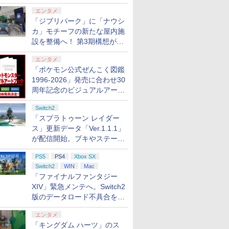
ロする夏のスパークル」がス
エンタメ
タート
「ジブリパーク」に「ナウシ
カ」モチーフの新たな屋内施
設を整備へ！ 第3期構想が公
開
エンタメ
「ポケモン公式ぜんこく図鑑
1996-2026」発売に合わせ30
周年記念のビジュアルアート
ブック3冊同時発売が決定
Switch2
「スプラトゥーン レイダー
ス」更新データ「Ver.1.1.1」
が配信開始。ブキやステージ
に関する不具合を修正
PS5
PS4
Xbox SX
Switch2
WIN
Mac
「ファイナルファンタジー
XIV」緊急メンテへ。Switch2
版のデータロード不具合を最
適化
エンタメ
「キングダム ハーツ」のス