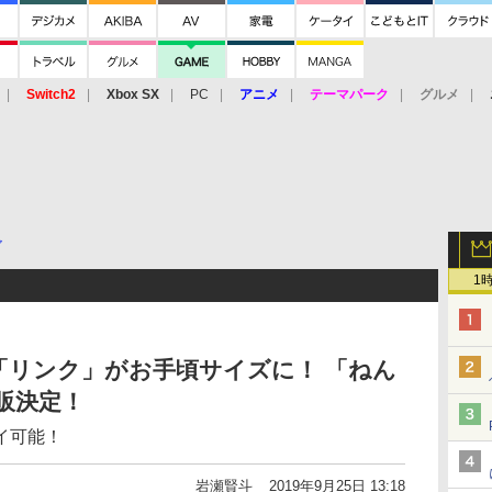
Switch2
Xbox SX
PC
アニメ
テーマパーク
グルメ
 Vita
3DS
アーケード
VR
ア
1
「リンク」がお手頃サイズに！ 「ねん
販決定！
イ可能！
岩瀬賢斗
2019年9月25日 13:18