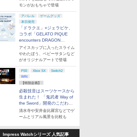
モンがおもちゃで登場
アパレル
ゲームグッズ
本日発売
「ドラクエ」×ジェラピケ、
コラボ「GELATO PIQUE
encounters DRAGON
QUEST」第2弾が本日発売
アイスカップに入ったスライム
やわたぼう、ベビーサタンなど
がオリジナルアートで登場
PS5
Xbox SX
Switch2
WIN
【特別企画】
必殺技音はスーツケースから
生まれた！ 「鬼武者 Way of
the Sword」開発のこだわり
を目撃！
清水寺や安井金比羅宮などでゲ
ームとリアル風景を比較も
Impress Watchシリーズ 人気記事