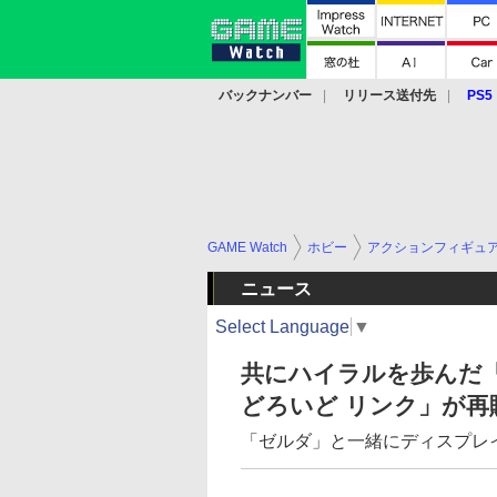
バックナンバー
リリース送付先
PS5
モバイル
eスポーツ
クラウド
PS
GAME Watch
ホビー
アクションフィギュ
ニュース
Select Language
▼
共にハイラルを歩んだ
どろいど リンク」が再
「ゼルダ」と一緒にディスプレ