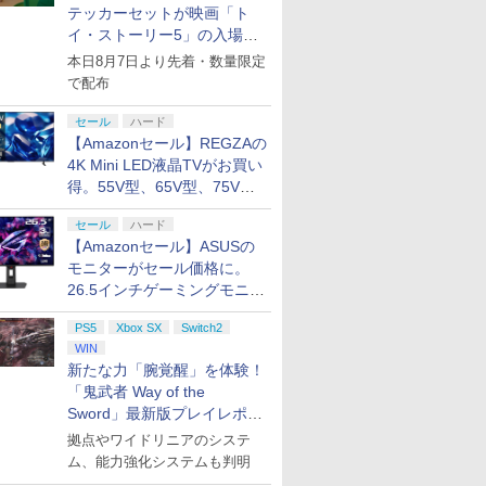
テッカーセットが映画「ト
イ・ストーリー5」の入場特
典として配布決定！
本日8月7日より先着・数量限定
で配布
セール
ハード
【Amazonセール】REGZAの
4K Mini LED液晶TVがお買い
得。55V型、65V型、75V型
の2026年モデルがラインナ
セール
ハード
ップ
【Amazonセール】ASUSの
モニターがセール価格に。
26.5インチゲーミングモニタ
ー「ROG Strix OLED
PS5
Xbox SX
Switch2
XG27ACDMS」限定モデルも
WIN
お買い得
新たな力「腕覚醒」を体験！
「鬼武者 Way of the
Sword」最新版プレイレポー
ト
拠点やワイドリニアのシステ
ム、能力強化システムも判明