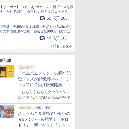
【ぽこポケ】「ぽこ あ ポケモン」新グッズを撮
り下ろしで紹介 カラビナ付きマスコットやス
クエアポーチが仲間入り
52
283
pic.x.com/XmVAgBxaW5
任天堂、令和8年熊本地震で被災したSwitch2な
どの無償修理を実施。義援金5,000万円の寄付
も発表 pic.x.com/BAYsMfUfUC
49
106
もっと見る
新記事
エンタメ
「ポムポムプリン」30周年記
念グッズが郵便局のネットシ
ョップにて受注販売開始
「おもちもちもちクッション」
など今年だけの限定商品が登場
Android
iOS
PC
さくらみこ＆星街すいせいの
★5メンバーも登場！「ホロ
ドリ」、新イベント「シンク