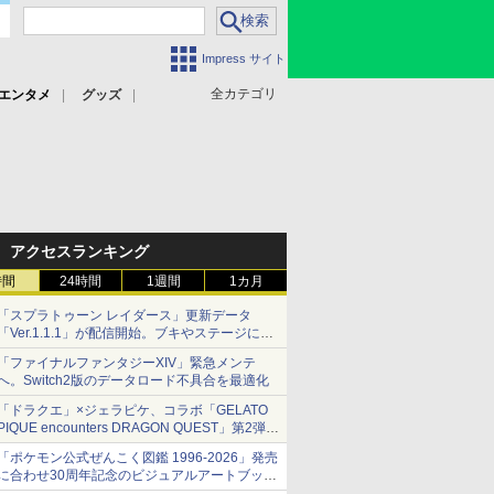
Impress サイト
全カテゴリ
エンタメ
グッズ
アクセスランキング
時間
24時間
1週間
1カ月
「スプラトゥーン レイダース」更新データ
「Ver.1.1.1」が配信開始。ブキやステージに関
する不具合を修正
「ファイナルファンタジーXIV」緊急メンテ
へ。Switch2版のデータロード不具合を最適化
「ドラクエ」×ジェラピケ、コラボ「GELATO
PIQUE encounters DRAGON QUEST」第2弾が
本日発売
「ポケモン公式ぜんこく図鑑 1996-2026」発売
アイスカップに入ったスライムやわたぼう、ベ
に合わせ30周年記念のビジュアルアートブック
ビーサタンなどがオリジナルアートで登場
3冊同時発売が決定