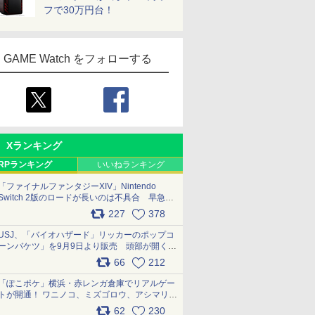
フで30万円台！
GAME Watch をフォローする
Xランキング
RPランキング
いいねランキング
「ファイナルファンタジーXIV」Nintendo
Switch 2版のロードが長いのは不具合 早急に
アップデートできるよう対応中
227
378
pic.x.com/s9S3nRCAGa
USJ、「バイオハザード」リッカーのポップコ
ーンバケツ」を9月9日より販売 頭部が開く仕
組み。味は恐怖を堪のう「味噌フレーバー」
66
212
pic.x.com/81MuXGahVM
「ぽこポケ」横浜・赤レンガ倉庫でリアルゲー
トが開通！ ワニノコ、ミズゴロウ、アシマリ登
場シーンをレポート pic.x.com/LDgEByVl6D
62
230