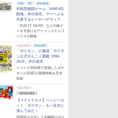
PS5
PC
本日発売
対戦型格闘ゲーム「MARVEL
闘魂」本日発売。マーベルを
代表するヒーローやヴィラン
たちが登場
「GUILTY GEAR」などの格ゲ
ーを手掛けるアークシステムワ
ークスが開発
エンタメ
本日発売
「ポケモン」の書籍「ポケモ
ン公式ぜんこく図鑑 1996-
2026」本日発売
シリーズ30年間で登場したポケ
モン1,025匹の基礎情報を完全
収録
エンタメ
【特別企画】
【マクドナルド】ハッピーセ
ット「ポケモン」を一足先に
遊んでみた！
30周年を記念して30種類のポケ