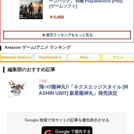
Nintendo Switch 2 ACアダプター
ーンパック」 同梱 PlayStation5 (PS5)
5
[ゲームソフト]
￥3,974
￥4,480
楽天ランキングをもっと見る
Amazon ゲーム/アニメ ランキング
Nintendo Switch 2
PlayStation 5
Xbox
アニメ
花緑青が明ける日に 豪華版 セル【Blu-r
1
ay】 [ 四宮義俊 ]
編集部のおすすめ記事
￥6,692
スプラトゥーン レイダース|オンライン
PlayStation 5 デジタル・エディション
【純正品】Xbox ワイヤレス コントロー
劇場版「鬼滅の刃」無限城編 第一章 猗
Toy
1
1
1
1
コード版
日本語専用 Console Language: Japan
ラー + USB-C® ケーブル
窩座再来 通常版 [Blu-ray]
飛べ!!龍神丸!!「ネクスエッジスタイル [M
ese only (CFI-2200B01)
ASHIN UNIT] 新星龍神丸」発売決定
￥5,832
￥8,300
￥3,982
ミュージカル『刀剣乱舞』 ～静かなる夜
2
￥55,000
半の寝ざめ～【Blu-ray】 [ ミュージカル
『刀剣乱舞』 ]
【純正品】Xbox ワイヤレス コントロー
2
Google 検索で当サイトの記事を優先表示させる
￥7,821
スプラトゥーン レイダース -Switch2
劇場版「鬼滅の刃」無限城編 第一章 猗
Beast of Reincarnation -PS5 【特典】
ラー (ロボット ホワイト)
2
2
2
窩座再来 通常版 [DVD]
プロダクトコード 封入