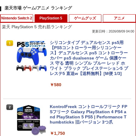
楽天市場 ゲーム/アニメ ランキング
Nintendo Switch 2
PlayStation 5
ゲームグッズ
アニメ
楽天 PlayStation 5 売れ筋ランキング
更新日時：2026/08/09 04:00
【7週連続1位】inklink公式 Switch / Sw
シリコンタイプ デュアルセンス ps5用
1
1
itch2 コントローラー 最新モデル 最新フ
【PS5コントローラー用シリコンケー
ァームウェア プロコン プロコン2 プロコ
ス】デュアルセンス ps5 コントローラー
ントローラー スイッチ2 スイッチ Switc
カバー ps5 dualsense ゲーム 保護ケー
h コントローラー ワイヤレスコントロー
ス 守る 透明 シンプル ブルー レッド ホ
ラー 連射機能 ワイヤレス switch2コン
ワイト ブラック プレイステーション5 プ
トローラ Switch2コントローラー
レステ5 直送w【送料無料】[M便 1/3]
￥2,960
￥580
Switch2用 温度モニターファン
KontrolFreek コントロールフリーク FP
2
2
Sフリーク Galaxy PlayStation 4 PS4 a
nd PlayStation 5 PS5 | Performance T
￥3,224
humbsticks 旧バージョン 3つ爪
￥1,750