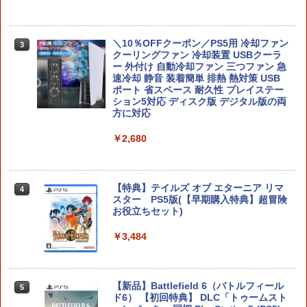
【お買い物マラソン期間限定♪最大30％O
3
FF】【tomtoc公式店】 Switch 2対応 ハ
＼10％OFFクーポン／PS5用 冷却ファン
3
ードケース FancyCase-G05 Nintendo
クーリングファン 冷却装置 USBクーラ
2025年 スイッチ2モデル用 スリムケース
ー 外付け 自動冷却ファン 三つファン 急
持ち運び キャリングケース 耐衝撃 薄型
速冷却 静音 装着簡単 排熱 熱対策 USB
ハードポーチ ゲームカード12枚収納 ア
ポート 省スペース 耐久性 プレイステー
クセサリーポーチ
ション5対応 ディスク版 デジタル版の両
方に対応
￥2,653
￥2,680
【顧客満足度98.3%】 Switch2 ケース
4
大容量 Switch2/Switch通常モデル/Swit
【特典】テイルズ オブ エターニア リマ
4
ch lite/Switch 有機ELモテルに対応 収納
スター PS5版(【早期購入特典】超冒険
バッグ 防水 防塵 耐衝撃 持ち運び便利 ポ
お役立ちセット)
ーチ スタンド/コントローラー/カード/ド
ックなど収納可能 カバー 収納ボックス
￥3,484
￥2,880
【新品】Battlefield 6（バトルフィール
5
ド6） 【初回特典】 DLC「トゥームスト