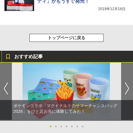
ティ」がもうすぐ発売！
『映画 ラブライブ！蓮ノ空女学院スクー
5
ルアイドルクラブ Bloom Garden Part
2019年12月18日
y』Blu-ray（特装限定版）
￥8,589
トップページに戻る
おすすめ記事
ポケモンコラボ「マクドナルドのサマーチャンスバッグ
2026」をひと足お先に体験してみた！
●
●
●
●
●
●
●