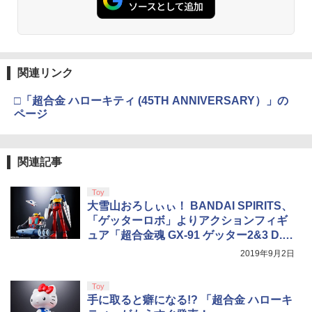
￥6,449
￥7,681
￥3,523
￥7,286
ヤマトよ永遠に REBEL3199 7＜最終巻
3
＞【Blu-ray】 [ 西崎義展 ]
【純正品】Xbox ワイヤレス コントロー
3
￥8,751
ラー (カーボンブラック)
関連リンク
Nintendo Switch 2(日本語・国内専用)
【Amazon.co.jp限定】劇場版モノノ怪
【純正品】ディスクドライブ(CFI-ZDD1
3
3
3
第三章 蛇神 (Amazon.co.jp限定オリジ
J) PlayStation 5
￥8,020
ナル三方背収納ケース付きコレクション)
￥55,491
□「超合金 ハローキティ (45TH ANNIVERSARY）」の
銀河英雄伝説 Blu-ray BOX スタンダー
4
(オリジナル特典:オリジナル巾着＋メー
￥11,980
ページ
ドエディション 1【Blu-ray】 [ 堀川亮 ]
カー特典:【坤と離】二振りの剣、十翼よ
り来たる！スタジオ描き下ろしイラスト
【純正品】Xbox 充電式バッテリー + US
4
￥16,368
ボード付) [Blu-ray]
B-C ケーブル
関連記事
【純正品】DualSense ワイヤレスコン
ニンテンドープリペイド番号 9000円|オ
4
4
￥10,780
トローラー ミッドナイト ブラック(CFI-
ンラインコード版
￥2,618
ZCT2J01)
Toy
￥9,000
銀河英雄伝説 Blu-ray BOX スタンダー
大雪山おろしぃぃ！ BANDAI SPIRITS、
5
￥10,737
ドエディション 4【Blu-ray】 [ 堀川亮 ]
「ゲッターロボ」よりアクションフィギ
劇場版「鬼滅の刃」無限城編 第一章 猗
4
窩座再来 完全生産限定版 [Blu-ray]
ュア「超合金魂 GX-91 ゲッター2&3 D.
【国内正規品】Thrustmaster スラスト
5
￥21,824
C.」の予約を開始！
マスター TH8S シフター - PC、PS4、P
ニンテンドープリペイド番号 5000円|オ
2019年9月2日
5
￥8,698
【純正品】DualSense ワイヤレスコン
S5、PS5 Pro、Xbox One、Xbox Serie
ンラインコード版
5
トローラー(CFI-ZCT2J)
s X|S 対応の高精度 H パターン シフター
Toy
￥5,000
手に取ると癖になる!? 「超合金 ハローキ
￥10,737
￥14,141