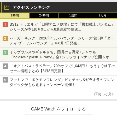
アクセスランキング
1時間
24時間
1週間
1カ月
BS12 トゥエルビ「日曜アニメ劇場」にて「機動戦士ガンダム」
シリーズが本日8月9日から8週連続で放送
初回は「機動戦士ガンダム【HDリマスター版】」
バーガーキング、2026年“ワンパウンダーシリーズ”第3弾「ダー
ティ ザ・ワンパウンダー」を8月7日発売
「特製ガーリックマヨソース」を使用した超大型チーズバーガー
そらザウルスやギャルきち、団長の吉野家Tシャツも！
「hololive Splash T-Party!」全Tシャツラインナップ公開＆オン
ライン販売開始
「オクトパストラベラー」70%オフで1,643円！ もうすぐ終了の
セール情報まとめ【8月8日更新】
ニンテンドーeショップでは「大神 絶景版」が67%オフで990円
ファミマで「ポケモンフレンダ」ピカチュウ&ゼラオラのフレン
ダピックがもらえるキャンペーン開催！
もっと見る
GAME Watch をフォローする