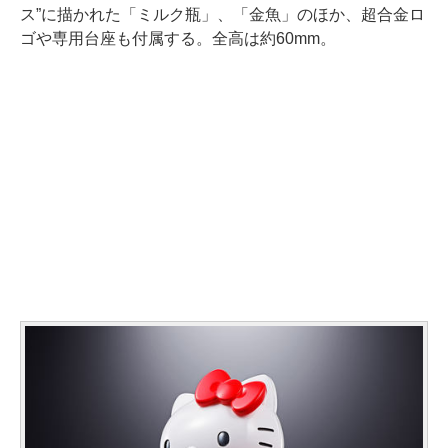
ス”に描かれた「ミルク瓶」、「金魚」のほか、超合金ロ
ゴや専用台座も付属する。全高は約60mm。