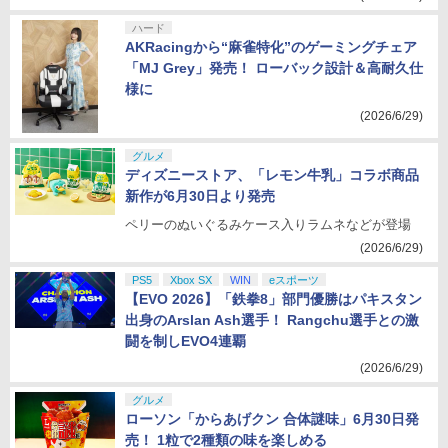
ハード
AKRacingから“麻雀特化”のゲーミングチェア
「MJ Grey」発売！ ローバック設計＆高耐久仕
様に
(2026/6/29)
グルメ
ディズニーストア、「レモン牛乳」コラボ商品
新作が6月30日より発売
ペリーのぬいぐるみケース入りラムネなどが登場
(2026/6/29)
PS5
Xbox SX
WIN
eスポーツ
【EVO 2026】「鉄拳8」部門優勝はパキスタン
出身のArslan Ash選手！ Rangchu選手との激
闘を制しEVO4連覇
(2026/6/29)
グルメ
ローソン「からあげクン 合体謎味」6月30日発
売！ 1粒で2種類の味を楽しめる