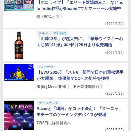
【ホロライブ】「エリート陰陽師みこ」などho
lo Indie作品がSteamにてサマーセール実施中
最大50%オフ！
(2026/6/29)
グルメ
本日発売
「山崎18年」が超大吉に。「豪華ウイスキーみ
くじ第141弾」本日6月29日より販売開始
(2026/6/29)
eスポーツ
【EVO 2026】「スト6」部門で日本の重松選手
が大躍進！ 準優勝でCCへの切符を獲得
優勝はMenaRD選手。EVO2連覇達成！
(2026/6/29)
ゲームグッズ
Razerと「鳴潮」がコラボ決定！ 「ダーニャ」
モチーフのゲーミングデバイスが登場
7月3日に詳細発表へ
(2026/6/29)