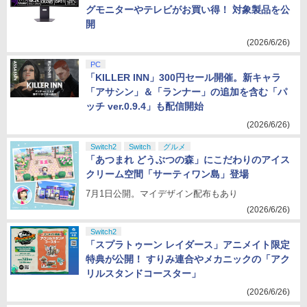
グモニターやテレビがお買い得！ 対象製品を公
開
(2026/6/26)
PC
「KILLER INN」300円セール開催。新キャラ
「アサシン」＆「ランナー」の追加を含む「パ
ッチ ver.0.9.4」も配信開始
(2026/6/26)
Switch2
Switch
グルメ
「あつまれ どうぶつの森」にこだわりのアイス
クリーム空間「サーティワン島」登場
7月1日公開。マイデザイン配布もあり
(2026/6/26)
Switch2
「スプラトゥーン レイダース」アニメイト限定
特典が公開！ すりみ連合やメカニックの「アク
リルスタンドコースター」
(2026/6/26)