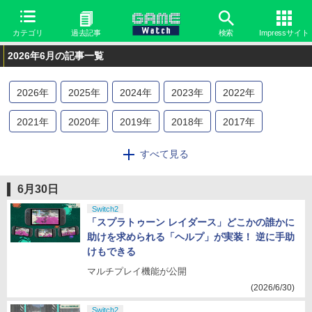
カテゴリ
過去記事
検索
Impressサイト
2026年6月の記事一覧
2026
年
2025
年
2024
年
2023
年
2022
年
2021
年
2020
年
2019
年
2018
年
2017
年
2016
年
2015
年
2014
年
2013
年
2012
年
すべて見る
2011
年
2010
年
2009
年
2008
年
2007
年
6月30日
2006
年
2005
年
2004
年
2003
年
2002
年
Switch2
「スプラトゥーン レイダース」どこかの誰かに
助けを求められる「ヘルプ」が実装！ 逆に手助
2001
年
2000
年
けもできる
マルチプレイ機能が公開
(2026/6/30)
Switch2