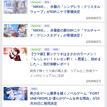
Android
iOS
「NIKKE」、水着の「シンデレラ：クリスタル
ウェーブ」がSSRニケで登場決定
(2026/6/27)
Android
iOS
「NIKKE」、水着姿の新SSRニケ「マルチャー
ナ：マリンスタディ」が登場決定！
(2026/6/27)
Android
iOS
WIN
【ウマ娘】新シナリオはまさかのラーメン！
「らっしゃい！トレセン軒！ ～恩返し、始めま
した～」先行体験レポート
厨房で輝くウマ娘の職人姿、リアルなご当地ラー
メンのビジュアルに注目
(2026/6/27)
WIN
美少女ゲーム業界を描くノベルゲーム「FORT
UNE×WORLD 僕らがゲームを作る理由」が10
月30日に発売決定