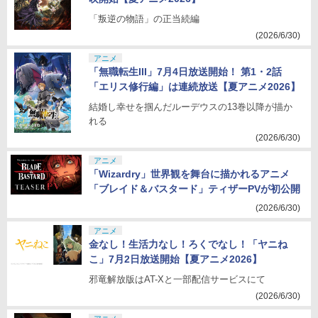
「叛逆の物語」の正当続編
(2026/6/30)
アニメ
「無職転生III」7月4日放送開始！ 第1・2話
「エリス修行編」は連続放送【夏アニメ2026】
結婚し幸せを掴んだルーデウスの13巻以降が描か
れる
(2026/6/30)
アニメ
「Wizardry」世界観を舞台に描かれるアニメ
「ブレイド＆バスタード」ティザーPVが初公開
(2026/6/30)
アニメ
金なし！生活力なし！ろくでなし！「ヤニね
こ」7月2日放送開始【夏アニメ2026】
邪竜解放版はAT-Xと一部配信サービスにて
(2026/6/30)