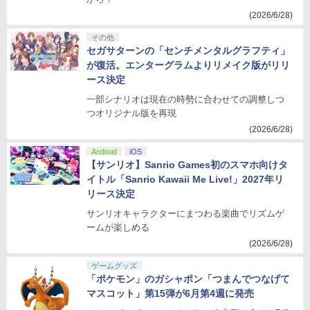
(2026/6/28)
その他
セガサターンの「センチメンタルグラフティ」
が復活。エンターグラムよりリメイク版がリリ
ース決定
一部シナリオは現在の時勢に合わせての調整しつ
つオリジナル版を再現
(2026/6/28)
Android
iOS
【サンリオ】Sanrio Games初のスマホ向けタ
イトル「Sanrio Kawaii Me Live!」2027年リ
リース決定
サンリオキャラクターにまつわる楽曲でリズムゲ
ームが楽しめる
(2026/6/28)
ゲームグッズ
「ポケモン」のガシャポン「つまんでつなげて
マスコット」第15弾が6月第4週に発売