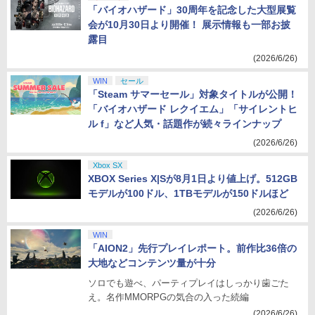
「バイオハザード」30周年を記念した大型展覧
会が10月30日より開催！ 展示情報も一部お披
露目
(2026/6/26)
WIN
セール
「Steam サマーセール」対象タイトルが公開！
「バイオハザード レクイエム」「サイレントヒ
ル f」など人気・話題作が続々ラインナップ
(2026/6/26)
Xbox SX
XBOX Series X|Sが8月1日より値上げ。512GB
モデルが100ドル、1TBモデルが150ドルほど
(2026/6/26)
WIN
「AION2」先行プレイレポート。前作比36倍の
大地などコンテンツ量が十分
ソロでも遊べ、パーティプレイはしっかり歯ごた
え。名作MMORPGの気合の入った続編
(2026/6/26)