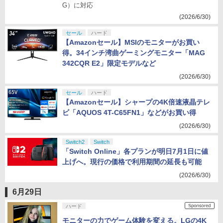
G）に対応
(2026/6/30)
セール
ハード
【Amazonセール】MSIのモニターがお買い
得。34インチ湾曲ゲーミングモニター「MAG
342CQR E2」限定モデルなど
(2026/6/30)
セール
ハード
【Amazonセール】シャープの4K倍速液晶テレ
ビ「AQUOS 4T-C65FN1」などがお買い得
(2026/6/30)
Switch2
Switch
「Switch Online」各プランが明日7月1日に値
上げへ。現行の価格で利用期間の延長も可能
(2026/6/30)
6月29日
ハード
モニターの力でゲーム体験を変える。LGの4K