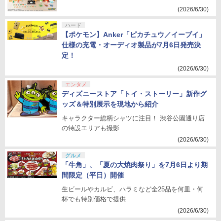
(2026/6/30)
ハード
【ポケモン】Anker「ピカチュウ／イーブイ」
仕様の充電・オーディオ製品が7月6日発売決
定！
(2026/6/30)
エンタメ
ディズニーストア「トイ・ストーリー」新作グ
ッズ＆特別展示を現地から紹介
キャラクター総柄シャツに注目！ 渋谷公園通り店
の特設エリアも撮影
(2026/6/30)
グルメ
「牛角」、「夏の大焼肉祭り」を7月6日より期
間限定（平日）開催
生ビールやカルビ、ハラミなど全25品を何皿・何
杯でも特別価格で提供
(2026/6/30)