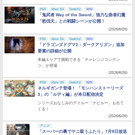
PS5
Xbox SX
Switch2
WIN
「鬼武者 Way of the Sword」強力な曲者幻魔
「怒伐天」との戦闘シーンが公開！
(2026/6/26)
PS5
Xbox SX
Switch2
WIN
「ドラゴンズドグマ2：ダークアリズン」追加
要素の詳細が公開
本編エリアで挑戦できる「チャレンジコンテン
ツ」が登場
(2026/6/26)
PS5
Xbox SX
Switch2
WIN
ネルギガンテ登場！ 「モンハンストーリーズ
3」の「ルディ編」が本日配信決定
シリーズおなじみのアイルー「ナビルー」も出て
くる！
(2026/6/26)
アニメ
「スーパーの裏でヤニ吸うふたり」7月9日放送