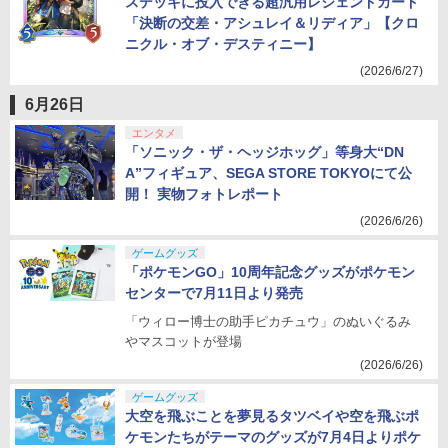
スデッキに投入できる超汎用レジェンドカード
「決断の交差・アシュレイ＆リディア」【クロ
ニクル・オブ・デスティニー】
(2026/6/27)
6月26日
エンタメ
「ソニック・ザ・ヘッジホッグ」等身大“DN
A”フィギュア、SEGA STORE TOKYOにて公
開！ 実物フォトレポート
(2026/6/26)
ゲームグッズ
「ポケモンGO」10周年記念グッズがポケモン
センターで7月11日より発売
「ウィロー博士の助手ピカチュウ」のぬいぐるみ
やマスコットが登場
(2026/6/26)
ゲームグッズ
大空を飛ぶことを夢見るタツベイや空を飛ぶポ
ケモンたちがテーマのグッズが7月4日よりポケ