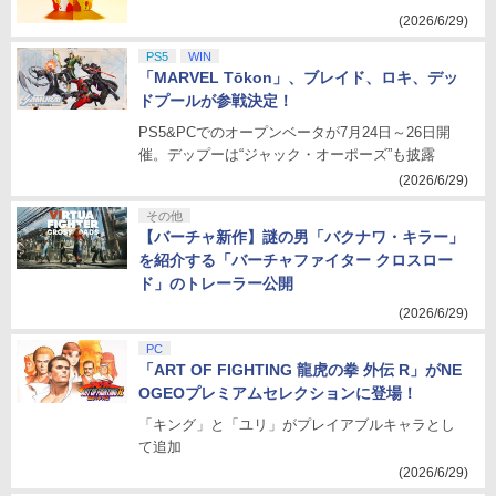
(2026/6/29)
PS5
WIN
「MARVEL Tōkon」、ブレイド、ロキ、デッ
ドプールが参戦決定！
PS5&PCでのオープンベータが7月24日～26日開
催。デップーは“ジャック・オーポーズ”も披露
(2026/6/29)
その他
【バーチャ新作】謎の男「バクナワ・キラー」
を紹介する「バーチャファイター クロスロー
ド」のトレーラー公開
(2026/6/29)
PC
「ART OF FIGHTING 龍虎の拳 外伝 R」がNE
OGEOプレミアムセレクションに登場！
「キング」と「ユリ」がプレイアブルキャラとし
て追加
(2026/6/29)