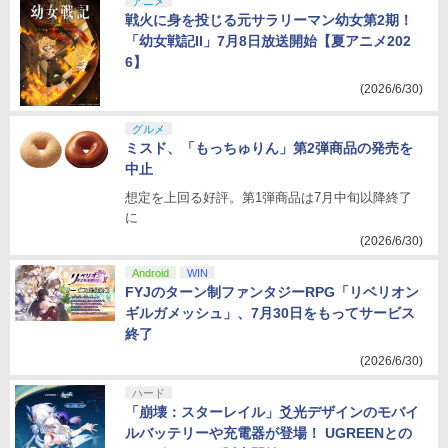
アニメ
戦火に身を投じる元サラリーマン幼女第2期！
「幼女戦記II」7月8日放送開始【夏アニメ202
6】
(2026/6/30)
グルメ
ミスド、「もっちゅりん」第2弾商品の発売を
中止
想定を上回る好評。第1弾商品は7月中旬以降終了
に
(2026/6/30)
Android
WIN
FYJのターン制ファンタジーRPG「リベリオン
ギルガメッシュ」、7月30日をもってサービス
終了
(2026/6/30)
ハード
「崩壊：スターレイル」爻光デザインのモバイ
ルバッテリーや充電器が登場！ UGREENとの