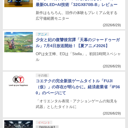
最新OLED+AI技術「32GX870B-B」レビュー
新作はもちろん、旧作の体験もプレミアム化する
広守備範囲モニター
(2026/6/29)
アニメ
少女と妃の復讐後宮譚「天幕のジャードゥーガ
ル」7月4日放送開始！【夏アニメ2026】
OPは女王蜂、EDは「Stella」。初回1時間スペシャ
ル
(2026/6/29)
その他
コエテクの完全新規ゲームタイトル「FUJI
（仮）」の存在が明らかに。経済産業省「IP36
0」のページにて
「オリエンタル表現・アクションゲームの知見を
武器」としたタイトルに
(2026/6/29)
イベント
【特別企画】