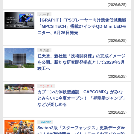
(2026/6/25)
ハード
【GRAPHT】FPSプレーヤー向け残像低減機能
「MPCS TECH」搭載27インチQD-Mini LEDモ
ニター、6月26日発売
(2026/6/25)
その他
任天堂、新社屋「技術開発棟」の完成イメージ
を公開。新たな研究開発拠点として2029年3月
竣工へ
(2026/6/25)
エンタメ
カプコンの体験型施設「CAPCOMIX」がみな
とみらいに今夏オープン！ 「昇龍拳ジャンプ」
などが楽しめる
(2026/6/25)
Switch2
Switch2版「スターフォックス」更新データVe