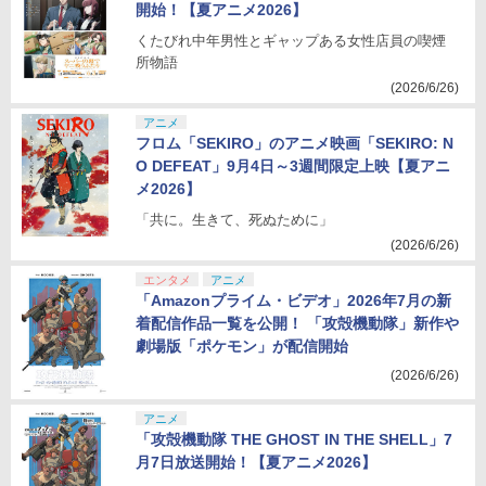
開始！【夏アニメ2026】
くたびれ中年男性とギャップある女性店員の喫煙
所物語
(2026/6/26)
アニメ
フロム「SEKIRO」のアニメ映画「SEKIRO: N
O DEFEAT」9月4日～3週間限定上映【夏アニ
メ2026】
「共に。生きて、死ぬために」
(2026/6/26)
エンタメ
アニメ
「Amazonプライム・ビデオ」2026年7月の新
着配信作品一覧を公開！ 「攻殻機動隊」新作や
劇場版「ポケモン」が配信開始
(2026/6/26)
アニメ
「攻殻機動隊 THE GHOST IN THE SHELL」7
月7日放送開始！【夏アニメ2026】