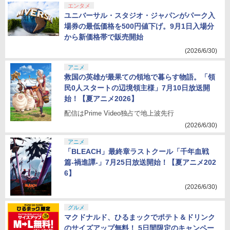
エンタメ
ユニバーサル・スタジオ・ジャパンがパーク入
場券の最低価格を500円値下げ。9月1日入場分
から新価格帯で販売開始
(2026/6/30)
アニメ
救国の英雄が最果ての領地で暮らす物語。「領
民0人スタートの辺境領主様」7月10日放送開
始！【夏アニメ2026】
配信はPrime Video独占で地上波先行
(2026/6/30)
アニメ
「BLEACH」最終章ラストクール「千年血戦
篇-禍進譚-」7月25日放送開始！【夏アニメ202
6】
(2026/6/30)
グルメ
マクドナルド、ひるまックでポテト＆ドリンク
のサイズアップ無料！ 5日間限定のキャンペー