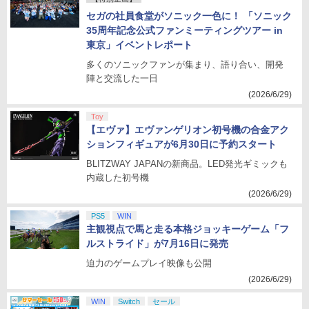
セガの社員食堂がソニック一色に！ 「ソニック
35周年記念公式ファンミーティングツアー in
東京」イベントレポート
多くのソニックファンが集まり、語り合い、開発
陣と交流した一日
(2026/6/29)
Toy
【エヴァ】エヴァンゲリオン初号機の合金アク
ションフィギュアが6月30日に予約スタート
BLITZWAY JAPANの新商品。LED発光ギミックも
内蔵した初号機
(2026/6/29)
PS5
WIN
主観視点で馬と走る本格ジョッキーゲーム「フ
ルストライド」が7月16日に発売
迫力のゲームプレイ映像も公開
(2026/6/29)
WIN
Switch
セール