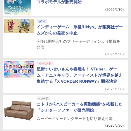
コラボモデルが販売開始
(2026/6/30)
WIN
インディーゲーム「浮世/Ukiyo」が集英社ゲー
ムズからの発売を中止
今後は開発会社のフリーキーデザインより情報を
発信
(2026/6/30)
イベント
星街すいせいさんや春麗も！ VTuber、ゲー
ム・アニメキャラ、アーティストが境界を越え
集結する「X VORDER RUNWAY」開催決定
(2026/6/30)
ハード
ニトリから“スピーカー＆振動機能”を搭載した
「シアターソファ」が販売開始！
ムービー／ゲーミングモードを切り替え可能
(2026/6/30)