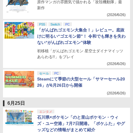
原作マンガの雰囲気で描かれる「攻殻機動隊」最
新作
(2026/6/26)
PS5
Switch
PC
「がんばれゴエモン大集合！」レビュー。底抜
けに明るい“ゴエモン節”！ 令和でも輝きを失わ
ない“がんばれゴエモン”体験
初移植「がんばれゴエモン 星空士ダイナマイッツ
あらわる!!」をプレイ
(2026/6/26)
セール
PC
Steamにて季節の大型セール「サマーセール20
26」が6月26日から開催
(2026/6/26)
6月25日
エンタメ
石川県×ポケモン「のと里山ポケモン・ウィ
ズ・ユー空港」7月7日開港。「ポケふた」やグ
ッズなどの情報がまとめて紹介