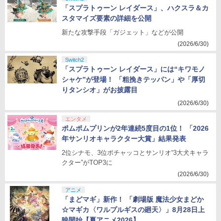
「スプラトゥーン レイダース」、ハクスラ＆カ
スタマイズ要素の詳細を公開
新たな攻撃手段「ガジェット」などが公開
(2026/6/30)
Switch2
「スプラトゥーン レイダース」には“キワモノ
シャケ”が登場！ 「粗挽きテッパン」や「厚切
りタンシオ」がお披露目
(2026/6/30)
エンタメ
ポムポムプリンが2年連続5度目の1位！ 「2026
年サンリオキャラクター大賞」結果発表
2位シナモ、3位ポチャッコとサンリオ“3大犬キャラ
クター”がTOP3に
(2026/6/30)
アニメ
「まどマギ」新作！ 「劇場版 魔法少女まどか
☆マギカ〈ワルプルギスの廻天〉」8月28日上
映開始【夏アニメ2026】