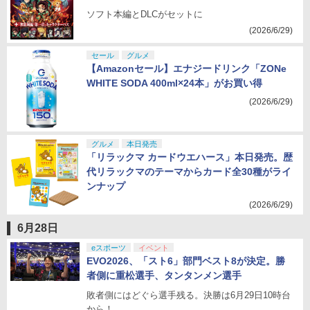
ソフト本編とDLCがセットに
(2026/6/29)
セール
グルメ
【Amazonセール】エナジードリンク「ZONe
WHITE SODA 400ml×24本」がお買い得
(2026/6/29)
グルメ
本日発売
「リラックマ カードウエハース」本日発売。歴
代リラックマのテーマからカード全30種がライ
ンナップ
(2026/6/29)
6月28日
eスポーツ
イベント
EVO2026、「スト6」部門ベスト8が決定。勝
者側に重松選手、タンタンメン選手
敗者側にはどぐら選手残る。決勝は6月29日10時台
から！