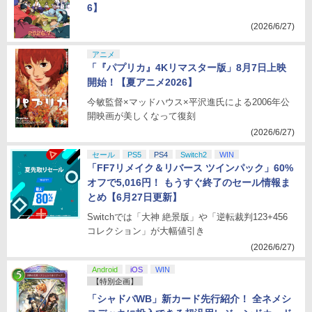
6】
(2026/6/27)
アニメ
「『パプリカ』4Kリマスター版」8月7日上映
開始！【夏アニメ2026】
今敏監督×マッドハウス×平沢進氏による2006年公
開映画が美しくなって復刻
(2026/6/27)
セール
PS5
PS4
Switch2
WIN
「FF7リメイク＆リバース ツインパック」60%
オフで5,016円！ もうすぐ終了のセール情報ま
とめ【6月27日更新】
Switchでは「大神 絶景版」や「逆転裁判123+456
コレクション」が大幅値引き
(2026/6/27)
Android
iOS
WIN
【特別企画】
「シャドバWB」新カード先行紹介！ 全ネメシ