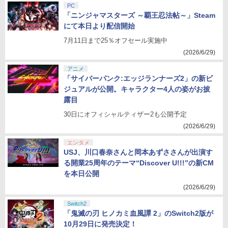
PC
「ニンジャマスターズ ～覇王忍法帖～」Steam
にて本日より配信開始
7月11日まで25％オフセール実施中
(2026/6/29)
アニメ
「サイバーパンク:エッジランナーズ2」の新ビ
ジュアルが公開。キャラクター4人の姿がお披
露目
30日にオフィシャルティザー2も公開予定
(2026/6/29)
エンタメ
USJ、川口春奈さんと岡本あずささんが出演す
る開業25周年のテーマ“Discover U!!!”の新CM
を本日公開
(2026/6/29)
Switch2
「鬼滅の刃 ヒノカミ血風譚 2」のSwitch2版が
10月29日に発売決定！