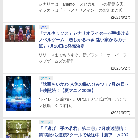
シナリオは「anemoi」スピカルートの新島夕氏、
イラストは「オトメ＊ドメイン」の館川まこ氏
(2026/6/27)
WIN
「ナルキッソス」シナリオライターが手掛ける
ノベルゲーム「恋しかるべき 迷い家からの手
紙」7月10日に発売決定
リリースまでもうすぐ。新ブランド・オーバーラ
ップゲームズの新作
(2026/6/27)
アニメ
「映画ちいかわ 人魚の島のひみつ」7月24日～
上映開始！【夏アニメ2026】
“セイレーン編”描く。OPはナガノ氏作詞・ハチワ
レ歌唱「くつずれ」
(2026/6/27)
アニメ
「『逃げ上手の若君』第二期」7月放送開始！
第1期から連続2クールで放送中【夏アニメ202