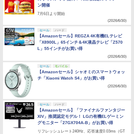
ン開催
7月6日より開始
(2026/6/30)
セール
ハード
【Amazonセール】REGZA 4K有機ELテレビ
「X8900L」65インチ＆4K液晶テレビ「Z570
L」55インチがお買い得
(2026/6/30)
セール
モバイル
【Amazonセール】シャオミのスマートウォッ
チ「Xiaomi Watch S4」がお買い得
(2026/6/30)
セール
ハード
【Amazonセール】「ファイナルファンタジー
XIV」推奨認定モデル！ LGの有機ELゲーミン
グモニター「27GX704A-B」がお買い得
リフレッシュレート240Hz、応答速度0.03ms（GT