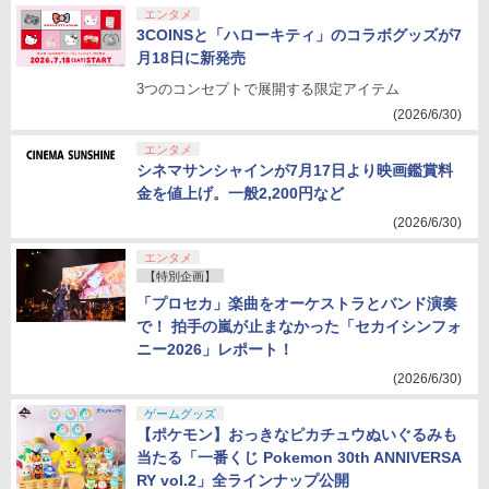
エンタメ
3COINSと「ハローキティ」のコラボグッズが7
月18日に新発売
3つのコンセプトで展開する限定アイテム
(2026/6/30)
エンタメ
シネマサンシャインが7月17日より映画鑑賞料
金を値上げ。一般2,200円など
(2026/6/30)
エンタメ
【特別企画】
「プロセカ」楽曲をオーケストラとバンド演奏
で！ 拍手の嵐が止まなかった「セカイシンフォ
ニー2026」レポート！
(2026/6/30)
ゲームグッズ
【ポケモン】おっきなピカチュウぬいぐるみも
当たる「一番くじ Pokemon 30th ANNIVERSA
RY vol.2」全ラインナップ公開