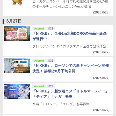
ヒトカゲとゴンベ、それぞれの進化形を含めた5種
のボールチェーン&カニカンVer.が登場
(2026/6/28)
6月27日
Android
iOS
「NIKKE」、全長1m水着DOROの商品化企画
が進行中
プレミアムバンダイのリクエスト企画で登場予定
(2026/6/27)
Android
iOS
「NIKKE」、ローソンでの新キャンペーン開催
決定！ 詳細は8月下旬公開
(2026/6/27)
Android
iOS
「NIKKE」、新水着コス「リトルマーメイド」
「ティア」「ナガ」発表
水着「ドロシー」「エレグ」も再募集
(2026/6/27)