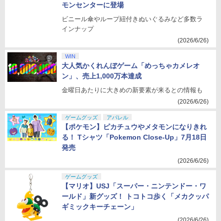
モンセンターに登場
ビニール傘やループ紐付きぬいぐるみなど多数ラ
インナップ
(2026/6/26)
WIN
大人気かくれんぼゲーム「めっちゃカメレオ
ン」、売上1,000万本達成
金曜日あたりに大きめの新要素が来るとの情報も
(2026/6/26)
ゲームグッズ
アパレル
【ポケモン】ピカチュウやメタモンになりきれ
る！ Tシャツ「Pokemon Close-Up」7月18日
発売
(2026/6/26)
ゲームグッズ
【マリオ】USJ「スーパー・ニンテンドー・ワ
ールド」新グッズ！ トコトコ歩く「メカクッパ
ギミックキーチェーン」
(2026/6/26)