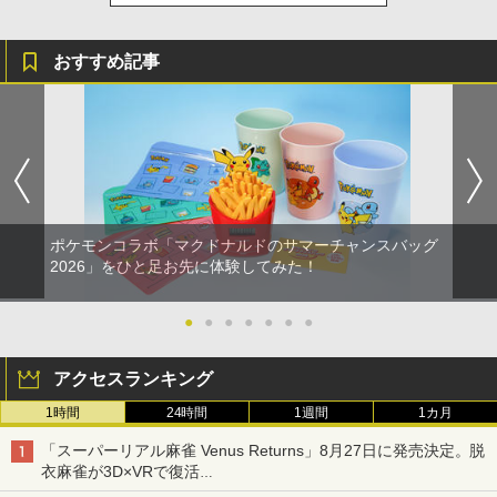
おすすめ記事
ポケモンコラボ「マクドナルドのサマーチャンスバッグ
2026」をひと足お先に体験してみた！
●
●
●
●
●
●
●
アクセスランキング
1時間
24時間
1週間
1カ月
「スーパーリアル麻雀 Venus Returns」8月27日に発売決定。脱
衣麻雀が3D×VRで復活
発売から2週間は20%オフになるセールが実施