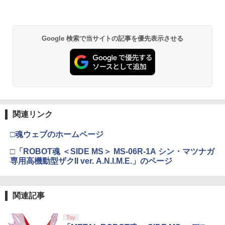
パーツで、その高機動を再現
ブルーレイディスク レンタル落ち
￥440
スプラトゥーン レイダース -Switch2
劇場版「鬼滅の刃」無限城編 第一章 猗
Beast of Reincarnation -PS5 【特典】
Xbox プリペイドカード 1,000円 デジタ
2
2
【中古】 ELDEN RING／PS5
￥1,183
2
2
2
窩座再来 通常版 [DVD]
プロダクトコード 封入
ルコード 【旧 Xbox ギフトカード】 [オ
Google 検索で当サイトの記事を優先表示させる
ンラインコード]
￥6,455
￥4,961
￥3,523
￥7,286
￥1,000
【中古】鬼滅の刃 ヒノカミ血風譚 - PS4
【送料無料】劇場版「鬼滅の刃」無限城
3
3
編 第一章 猗窩座再来(通常版)【Blu-ra
y】/アニメーション[Blu-ray]【返品種別
￥769
A】
Nintendo Switch 2(日本語・国内専用)
劇場版「鬼滅の刃」無限城編 第一章 猗
【純正品】ディスクドライブ(CFI-ZDD1
3
3
【8/11まで！抽選で最大全額ポイントバ
【純正品】Xbox ワイヤレス コントロー
3
3
3
窩座再来 完全生産限定版 [Blu-ray]
J) PlayStation 5
ック】 【日本語説明書付き】 Brook Wi
ラー + USB-C® ケーブル
￥4,400
￥55,603
ngman NS ウィングマン NS Lite コンバ
関連リンク
￥8,698
ーター コントローラー 変換アダプター
￥11,849
￥8,300
PS5 XBOX Elite コントローラー用 Swit
NewスーパーマリオブラザーズWii ノコ
4
□魂ウェブのホームページ
ch PC X-input 対応 正規輸入品
ノコエアホッケー
【送料無料】私がビーバーになる時 ブル
4
ーレイ+DVDセット/アニメーション[Blu-
□「ROBOT魂 ＜SIDE MS＞ MS-06R-1A シン・マツナガ
￥4,980
【純正品】DualSense ワイヤレスコン
￥1,254
ray]【返品種別A】
Xbox プリペイドカード 5,000円 デジタ
ニンテンドープリペイド番号 9000円|オ
4
4
4
専用高機動型ザクII ver. A.N.I.M.E.」のページ
『映画 ラブライブ！蓮ノ空女学院スクー
4
トローラー ミッドナイト ブラック(CFI-
ルコード 【旧 Xbox ギフトカード】 [オ
ンラインコード版
ルアイドルクラブ Bloom Garden Part
ZCT2J01)
ンラインコード]
￥4,635
y』Blu-ray（特装限定版）
￥9,000
【店内全品P10倍 8/4〜要エントリー】
￥10,737
￥5,000
4
ペルソナ5 ザ・ロイヤル 主人公×ぶく
5
関連記事
￥8,589
【中古】[PS5] 仁王3 通常版 コーエーテ
ぶ ぬいぐるみマスコット 07.魅力 ラ
クモゲームス(20260206)
ンク1
イノセンス【4K ULTRA HD】 [ 士郎正
5
Toy
宗 ]
ニンテンドープリペイド番号 5000円|オ
5