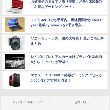
お値段そのままでメモリ倍増！メモリ32GBの
「お得なゲーミングノート」
メモリ32GBでも予算内。産経新聞社がAMD R
yzen搭載dynabookを2千台導入
ソニーミラーレス一眼の大特集！ 見どころ記事
まとめ
レイズのプレミアムカー向けブランドHOMUR
Aから「2×9R」が登場！
マウス、RTX 5060 Ti搭載ゲーミングPCが7万
5,000円オフで30万円台！
本サイトのご利用について
お問い合わせ