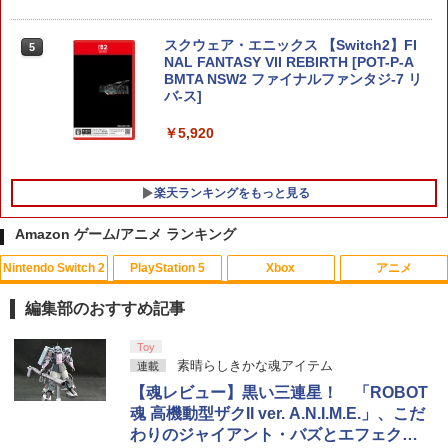
スクウェア・エニックス 【Switch2】FI
5
NAL FANTASY VII REBIRTH [POT-P-A
BMTA NSW2 ファイナルファンタジ-7 リ
バ-ス]
￥5,920
楽天ランキングをもっと見る
Amazon ゲーム/アニメ ランキング
Nintendo Switch 2
PlayStation 5
Xbox
アニメ
PS5 スティックカバー コントローラー
【中古】アサシン クリード4 ブラック フ
【中古】【Blu−ray】僕のヒーローアカ
1
1
1
交換用 スティックキャップ PS4 コント
ラッグ - PS3
デミア Vol．3 / 長崎健司【監督】
編集部のおすすめ記事
ローラー / PS5 コントローラー / PS5 コ
ントローラー Edge ハンドル 交換用 周
￥300
￥430
スプラトゥーン レイダース|オンライン
PlayStation 5 デジタル・エディション
Xbox プリペイドカード 10,000円 デジ
劇場版「鬼滅の刃」無限城編 第一章 猗
Toy
辺機器 ホコリ防止 全面保護 快適なグリ
1
1
1
1
コード版
日本語専用 Console Language: Japan
タルコード 【旧 Xbox ギフトカード】
窩座再来 通常版 [Blu-ray]
素晴らしきかな魂アイテム
ップ 取付簡単 DualSense DualShock4
連載
ese only (CFI-2200B01)
[オンラインコード]
対応 ブラック 2個入
【魂レビュー】黒い三連星！ 「ROBOT
￥5,832
￥3,964
魂 高機動型ザクII ver. A.N.I.M.E.」、こだ
￥55,000
￥10,000
￥630
【中古】PS2 ソウルキャリバーII
【バーゲンセール】【中古】Blu-ray▼
2
2
わりのジャイアント・バズとエフェクト
スター・ウォーズ クローン・ウォーズ