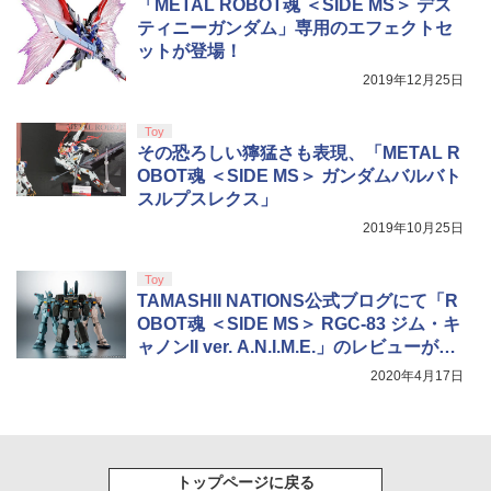
￥5,050
「METAL ROBOT魂 ＜SIDE MS＞ デス
【純正品】DualSense ワイヤレスコン
【純正品】Xbox ワイヤレス コントロー
￥2,200
ンラインコード版
5
5
劇場版「鬼滅の刃」無限城編 第一章 猗
5
トローラー(CFI-ZCT2J)
ラー (ロボット ホワイト)
ティニーガンダム」専用のエフェクトセ
￥6,791
窩座再来 完全生産限定版 [DVD]
￥5,000
ットが登場！
￥10,737
￥7,681
￥7,828
2019年12月25日
【店内全品P10倍 8/4〜要エントリー】
5
【中古】[PS5] 亰都ザナドゥ -桜花幻舞-
(おうかげんぶ) 通常版 日本ファルコム(2
Toy
0260716)
その恐ろしい獰猛さも表現、「METAL R
OBOT魂 ＜SIDE MS＞ ガンダムバルバト
￥5,680
スルプスレクス」
2019年10月25日
Toy
TAMASHII NATIONS公式ブログにて「R
OBOT魂 ＜SIDE MS＞ RGC-83 ジム・キ
ャノンII ver. A.N.I.M.E.」のレビューが公
開！
2020年4月17日
トップページに戻る