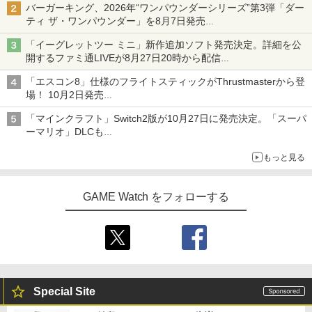
バーガーキング、2026年“ワンパウンダーシリーズ”第3弾「ダー
ティ ザ・ワンパウンダー」を8月7日発売
「特製ガーリックマヨソース」を使用した超大型チーズバーガー
「イーグレットツー ミニ」新作追加ソフト発売決定。詳細を公
開するファミ通LIVEが8月27日20時から配信
シリーズ累計100タイトルへ
「エスコン8」仕様のフライトスティックがThrustmasterから登
場！ 10月2日発売
ジョイスティックに振動機能を搭載。予約受付も開始
「マインクラフト」Switch2版が10月27日に発売決定。「スーパ
ーマリオ」DLCも
Switch版からのアップグレードも可能に
もっと見る
GAME Watch をフォローする
Special Site