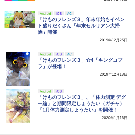
『映画 ラブライブ！蓮ノ空女学院スクー
5
ルアイドルクラブ Bloom Garden Part
y』Blu-ray（特装限定版）
Android
iOS
AC
「けものフレンズ３」年末年始もイベン
￥8,589
ト盛りだくさん「年末セルリアン大掃
除」開催
2019年12月25日
Android
iOS
AC
「けものフレンズ３」☆4「キングコブ
ラ」が登場！
2019年12月18日
Android
iOS
「けものフレンズ３」、「体力測定 デグ
ー編」と期間限定しょうたい（ガチャ）
「1月体力測定しょうたい」を開催！
2020年1月16日