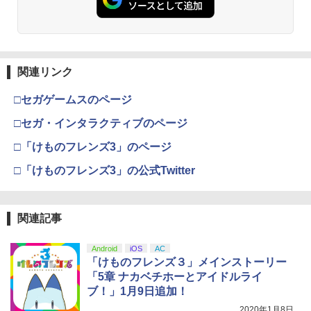
￥7,681
￥3,523
【純正品】Xbox ワイヤレス コントロー
3
ラー (カーボンブラック)
関連リンク
【Amazon.co.jp限定】劇場版モノノ怪
3
第三章 蛇神 (Amazon.co.jp限定オリジ
￥8,020
ナル三方背収納ケース付きコレクション)
□セガゲームスのページ
(オリジナル特典:オリジナル巾着＋メー
カー特典:【坤と離】二振りの剣、十翼よ
□セガ・インタラクティブのページ
り来たる！スタジオ描き下ろしイラスト
【純正品】Xbox 充電式バッテリー + US
4
ボード付) [Blu-ray]
□「けものフレンズ3」のページ
B-C ケーブル
￥10,780
□「けものフレンズ3」の公式Twitter
￥2,618
関連記事
劇場版「鬼滅の刃」無限城編 第一章 猗
4
窩座再来 完全生産限定版 [Blu-ray]
【国内正規品】Thrustmaster スラスト
5
マスター TH8S シフター - PC、PS4、P
Android
iOS
AC
￥8,698
S5、PS5 Pro、Xbox One、Xbox Serie
「けものフレンズ３」メインストーリー
s X|S 対応の高精度 H パターン シフター
「5章 ナカベチホーとアイドルライ
ブ！」1月9日追加！
￥14,141
2020年1月8日