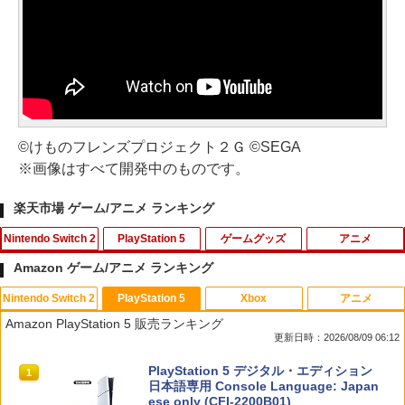
©けものフレンズプロジェクト２Ｇ ©SEGA
※画像はすべて開発中のものです。
楽天市場 ゲーム/アニメ ランキング
Nintendo Switch 2
PlayStation 5
ゲームグッズ
アニメ
Amazon ゲーム/アニメ ランキング
Nintendo Switch 2
PlayStation 5
Xbox
アニメ
任天堂 【Switch2】ゼルダの伝説 ブレス
【SONYライセンス商品】DualSenseR
【中古】戦国BASARA2 英雄外伝 ダブル
【送料無料】劇場版「鬼滅の刃」無限城
1
1
1
1
Amazon PlayStation 5 販売ランキング
オブ ザ ワイルド Nintendo Switch 2 Ed
ワイヤレスコントローラー専用 USB-Cto
パック Best Price! - Wii
編 第一章 猗窩座再来(通常版)【Blu-ra
更新日時：2026/08/09 06:12
ition [NXS-P-AAAAH NSW2 ゼルダノデ
C充電ケーブル【Playstation5対応】
y】/アニメーション[Blu-ray]【返品種別
ンセツ ブレス オブ ザ ワイルド]
A】
￥350
スプラトゥーン レイダース|オンライン
PlayStation 5 デジタル・エディション
1
1
￥2,007
コード版
日本語専用 Console Language: Japan
￥7,710
￥4,400
ese only (CFI-2200B01)