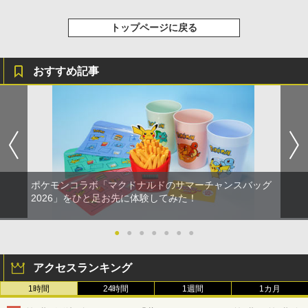
トップページに戻る
おすすめ記事
ポケモンコラボ「マクドナルドのサマーチャンスバッグ
2026」をひと足お先に体験してみた！
●
●
●
●
●
●
●
アクセスランキング
1時間
24時間
1週間
1カ月