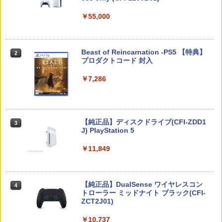
￥5,832
￥55,000
※当店在庫僅少、次回納期未定 任天堂
【中古】 クアリー 〜悪夢のサマーキャ
2
2
どうぶつの森amiiboカード 第4弾 1パッ
ドンキーコング バナンザ [Nintendo Swi
ンプ／PS5
Death Unto Dawn: FINAL FANTASY XI
2
2
ク（3枚入り） 【銀行振込不可】
tch 2 専用][ラッピング不可] R-LOGI
V Original Soundtrack【映像付サント
ラ/Blu-ray Disc Music】【Blu-ray】 [
￥2,783
スプラトゥーン レイダース -Switch2
Beast of Reincarnation -PS5 【特典】
2
ゲーム ミュージック ]
￥330
2
￥7,849
プロダクトコード 封入
￥6,449
￥4,400
￥7,286
【特典】テイルズ オブ エターニア リマ
※当店在庫僅少、次回納期未定 任天堂
3
3
コナミデジタルエンタテインメント 【S
スター PS5版(【早期購入特典】超冒険
どうぶつの森amiiboカード 第3弾 1パッ
3
witch2】桃太郎電鉄2 〜あなたの町も き
お役立ちセット)
ク（3枚入り） 【銀行振込不可】
図書館戦争 革命のつばさBlu-ray特別版
3
っとある〜 Nintendo Switch 2 Edition
【初回限定版】【Blu-ray】 [ 井上麻里奈
Nintendo Switch 2(日本語・国内専用)
【純正品】ディスクドライブ(CFI-ZDD1
3
東日本編＋西日本編 [KDEMOMO2 NSW
3
]
￥3,484
￥330
J) PlayStation 5
2 モモタロウデンテツ2]
￥56,068
￥6,864
￥11,849
￥7,890
【中古】ドラゴンクエストX 目覚めし五
※当店在庫僅少、次回納期未定 任天堂
4
4
つの種族 オフラインソフト:プレイステ
どうぶつの森amiiboカード 第2弾 1パッ
ーション5ソフト／ロールプレイング・
ク（3枚入り） 【銀行振込不可】
IDOLiSH7 LIVE BEYOND “Op.7 ”【Blu
4
【純正品】DualSense ワイヤレスコン
amiibo すりみ連合セット[フウカ【レイ
ゲーム
ニンテンドープリペイド番号 9000円|オ
4
-ray DAY 2】【Blu-ray】 [ IDOLiSH7 ]
4
4
トローラー ミッドナイト ブラック(CFI-
ダース】/ウツホ【レイダース】/マンタ
ンラインコード版
￥330
ZCT2J01)
ロー【レイダース】]（スプラトゥーンシ
￥3,780
￥6,926
リーズ）
￥9,000
￥10,737