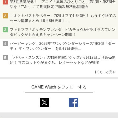
第3期放送記念！ アニメ「薬屋のひとりごと」第1期・第2期全
話を「TVer」にて期間限定で順次無料配信開始
「オクトパストラベラー」70%オフで1,643円！ もうすぐ終了の
セール情報まとめ【8月8日更新】
ニンテンドーeショップでは「大神 絶景版」が67%オフで990円
ファミマで「ポケモンフレンダ」ピカチュウ&ゼラオラのフレン
ダピックがもらえるキャンペーン開催！
バーガーキング、2026年“ワンパウンダーシリーズ”第3弾「ダー
ティ ザ・ワンパウンダー」を8月7日発売
「特製ガーリックマヨソース」を使用した超大型チーズバーガー
「パペットスンスン」の郵便局限定グッズが8月12日より販売開
始！ マスコットやがまぐち、レターセットなどが登場
もっと見る
GAME Watch をフォローする