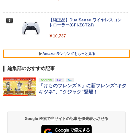
￥8,137
※当店在庫僅少、次回納期未定 任天堂
5
STRASSE キャスター8個セット レーシ
どうぶつの森amiiboカード 第1弾 1パッ
5
ングコックピット[RCZ01/RCZ02]に取付
ク（3枚入り） 【銀行振込不可】
新劇場版「頭文字D」10th Anniversary
ニンテンドープリペイド番号 5000円|オ
5
5
【純正品】DualSense ワイヤレスコン
可 ストッパー付き 固定 移動 ハンコン設
Blu-ray Box【Blu-ray】 [ 宮野真守 ]
ンラインコード版
5
トローラー(CFI-ZCT2J)
【楽天ブックス限定特典+特典】空の軌
置台 [コクピット レースゲーム]
￥330
5
跡 the 2nd Nintendo Switch 2 Edition
￥7,117
￥5,000
(アクリルスタンド2個セット+DLCチラ
￥10,737
￥5,280
シ：NEOブレイサー・アガット+【早期
購入外付特典】DLCチラシ)
Amazonランキングをもっと見る
￥8,950
編集部のおすすめ記事
【純正品】Xbox ワイヤレス コントロー
劇場版「鬼滅の刃」無限城編 第一章 猗
Android
iOS
AC
1
1
ラー + USB-C® ケーブル
窩座再来 通常版 [Blu-ray]
「けものフレンズ３」に新フレンズ“キタ
キツネ”、“クジャク”登場！
￥8,300
￥3,982
【純正品】Xbox ワイヤレス コントロー
2
Google 検索で当サイトの記事を優先表示させる
劇場版「鬼滅の刃」無限城編 第一章 猗
ラー (ロボット ホワイト)
2
窩座再来 通常版 [DVD]