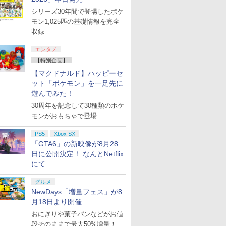
シリーズ30年間で登場したポケ
モン1,025匹の基礎情報を完全
収録
エンタメ
【特別企画】
【マクドナルド】ハッピーセ
ット「ポケモン」を一足先に
遊んでみた！
30周年を記念して30種類のポケ
モンがおもちゃで登場
PS5
Xbox SX
「GTA6」の新映像が8月28
日に公開決定！ なんとNetflix
にて
グルメ
NewDays「増量フェス」が8
月18日より開催
おにぎりや菓子パンなどがお値
段そのままで最大50%増量！