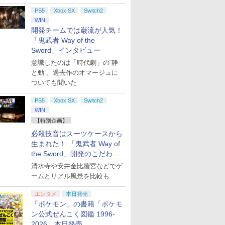
PS5
Xbox SX
Switch2
WIN
開発チームでは巌流が人気！
「鬼武者 Way of the
Sword」インタビュー
意識したのは「時代劇」の“静
と動”。過去作のオマージュに
ついても聞いた
PS5
Xbox SX
Switch2
WIN
【特別企画】
必殺技音はスーツケースから
生まれた！ 「鬼武者 Way of
the Sword」開発のこだわり
を目撃！
清水寺や安井金比羅宮などでゲ
ームとリアル風景を比較も
エンタメ
本日発売
「ポケモン」の書籍「ポケモ
ン公式ぜんこく図鑑 1996-
2026」本日発売