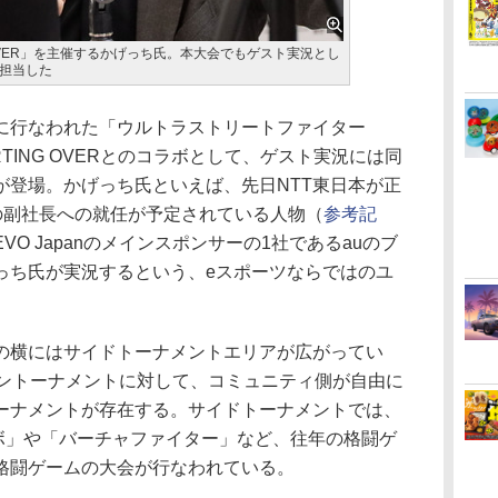
 OVER」を主催するかげっち氏。本大会でもゲスト実況とし
担当した
行なわれた「ウルトラストリートファイター
RTING OVERとのコラボとして、ゲスト実況には同
が登場。かげっち氏といえば、先日NTT東日本が正
rtsの副社長への就任が予定されている人物（
参考記
O Japanのメインスポンサーの1社であるauのブ
っち氏が実況するという、eスポーツならではのユ
横にはサイドトーナメントエリアが広がってい
イントーナメントに対して、コミュニティ側が自由に
ーナメントが存在する。サイドトーナメントでは、
ーボ」や「バーチャファイター」など、往年の格闘ゲ
格闘ゲームの大会が行なわれている。