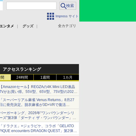
Impress サイト
全カテゴリ
エンタメ
グッズ
アクセスランキング
時間
24時間
1週間
1カ月
【Amazonセール】REGZAの4K Mini LED液晶
TVがお買い得。55V型、65V型、75V型の2026
年モデルがラインナップ
「スーパーリアル麻雀 Venus Returns」8月27
日に発売決定。脱衣麻雀が3D×VRで復活
発売から2週間は20%オフになるセールが実施
バーガーキング、2026年“ワンパウンダーシリ
ーズ”第3弾「ダーティ ザ・ワンパウンダー」を
8月7日発売
「ドラクエ」×ジェラピケ、コラボ「GELATO
「特製ガーリックマヨソース」を使用した超大
PIQUE encounters DRAGON QUEST」第2弾が
型チーズバーガー
本日発売