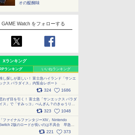
オの醍醐味
GAME Watch をフォローする
Xランキング
RPランキング
いいねランキング
推し探しが楽しい！ 富士急ハイランド「サンエ
ックス パラダイス」内覧会レポート
pic.x.com/p718c0QB0k
324
1686
思わず目を引く！ 富士急「サンエックス パラダ
イス」で「すみっコ」ぺんぎん？のきゅうりド
ッグを食べてみた イラストそのままのメニュ
323
1048
ー化に挑戦。これが意外にもおいしい
pic.x.com/Kgl04hZaeg
「ファイナルファンタジーXIV」Nintendo
Switch 2版のロードが長いのは不具合 早急に
アップデートできるよう対応中
221
373
pic.x.com/s9S3nRCAGa