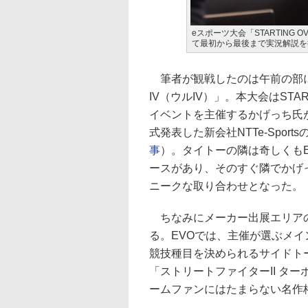
eスポーツ大会「STARTING
て最初から最後まで実況解説を
筆者が観戦したのは午前の部に
IV（ウルIV）」。本大会はSTA
イベントを主催するかげっち氏
式発表した新会社NTTe-Spo
事
）。タイトーの隣は奇しくもEV
ースがあり、そのすぐ隣でかげ
ニークな取り合わせとなった。
ちなみにメーカー出展エリアの
る。EVOでは、主催が選ぶメ
競技種目を決められるサイドト
「ストリートファイターII タ
ームファンにはたまらない名作