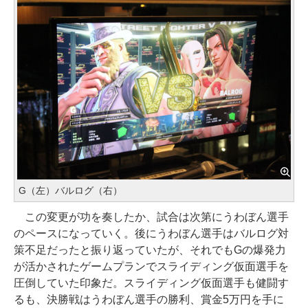
G（左）バルログ（右）
この変更が功を奏したか、試合は次第にうわぼん選手
のペースになっていく。後にうわぼん選手はバルログ対
策不足だったと振り返っていたが、それでもGの爆発力
が活かされたゲームプランでスライディング仮面選手を
圧倒していた印象だ。スライディング仮面選手も健闘す
るも、決勝戦はうわぼん選手の勝利、賞金5万円を手に