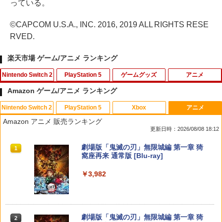
っている。
©CAPCOM U.S.A., INC. 2016, 2019 ALL RIGHTS RESE
RVED.
楽天市場 ゲーム/アニメ ランキング
Nintendo Switch 2
PlayStation 5
ゲームグッズ
アニメ
Amazon ゲーム/アニメ ランキング
Nintendo Switch 2
PlayStation 5
Xbox
アニメ
【特典】ドラゴンクエストモンスターズ
【中古】PS5龍が如く8外伝 Pirates i
【中古】グランド・セフト・オートV
バイオハザード:ヴェンデッタ スペシャ
1
1
1
1
Amazon アニメ 販売ランキング
4 枯れ木の国のビアンカ・フローラ S
n Hawaii
【CEROレーティング「Z」】 - PS3
ル・プライス【Blu-ray】 [ ケビン・ドー
更新日時：2026/08/08 18:12
witch2版(【早期購入封入特典】冒険ス
マン ]
タートダッシュセット)
￥1,989
￥446
スプラトゥーン レイダース|オンライン
PlayStation 5 デジタル・エディション
【純正品】Xbox ワイヤレス コントロー
劇場版「鬼滅の刃」無限城編 第一章 猗
1
1
1
1
￥1,369
コード版
日本語専用 Console Language: Japan
ラー + USB-C® ケーブル
窩座再来 通常版 [Blu-ray]
￥7,623
ese only (CFI-2200B01)
￥5,832
￥8,300
￥3,982
￥55,000
ソニー・インタラクティブエンタテイン
【中古】WinningPost 4
バイオハザード:インフィニット ダーク
2
2
2
メント 【PS5】Marvel’s Spider-Man 2
任天堂 【Switch2】ゼルダの伝説 ブレス
ネス スペシャル・プライス【Blu-ray】 [
2
通常版 [ECJS-00035 PS5 マーベルス
オブ ザ ワイルド Nintendo Switch 2 Ed
株式会社カプコン ]
￥549
パイダーマン2 ツウジョウ]【MARVELC
【純正品】Xbox ワイヤレス コントロー
ition [NXS-P-AAAAH NSW2 ゼルダノデ
2
スプラトゥーン レイダース -Switch2
劇場版「鬼滅の刃」無限城編 第一章 猗
orner】
Beast of Reincarnation -PS5 【特典】
ラー (ロボット ホワイト)
2
2
ンセツ ブレス オブ ザ ワイルド]
2
￥1,369