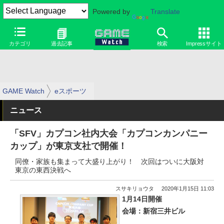
Powered by
Translate
カテゴリ
過去記事
検索
Impressサイト
GAME Watch
eスポーツ
ニュース
「SFV」カプコン社内大会「カプコンカンパニー
カップ」が東京支社で開催！
同僚・家族も集まって大盛り上がり！ 次回はついに大阪対
東京の東西決戦へ
スサキリョウタ
2020年1月15日 11:03
1月14日開催
会場：新宿三井ビル