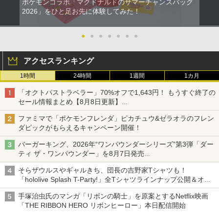
ポケモンコラボ「マクドナルドのサマーチャンスバッグ
2026」をひと足お先に体験してみた！
●
●
●
●
●
●
●
アクセスランキング
1時間
24時間
1週間
1カ月
「オクトパストラベラー」70%オフで1,643円！ もうすぐ終了の
セール情報まとめ【8月8日更新】
ニンテンドーeショップでは「大神 絶景版」が67%オフで990円
ファミマで「ポケモンフレンダ」ピカチュウ&ゼラオラのフレン
ダピックがもらえるキャンペーン開催！
バーガーキング、2026年“ワンパウンダーシリーズ”第3弾「ダー
ティ ザ・ワンパウンダー」を8月7日発売
「特製ガーリックマヨソース」を使用した超大型チーズバーガー
そらザウルスやギャルきち、団長の吉野家Tシャツも！
「hololive Splash T-Party!」全Tシャツラインナップ公開＆オン
ライン販売開始
手塚治虫氏のマンガ「リボンの騎士」を原案とするNetflix映画
「THE RIBBON HERO リボンヒーロー」本日配信開始