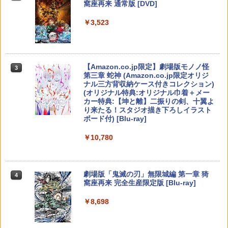
窩座再来 通常版 [DVD]
プロダクトコード 封入
￥6,446
￥3,980
￥7,681
￥7,710
￥3,523
￥7,286
PS Vita 2000 アナログスティック・スラ
3
バイオハザード:デスアイランド スペシ
3
イドパッド修理用基板 部品 パーツ L R
ャル・プライス【Blu-ray】 [ 羽住英一郎
互換 黒 ブラック オリジナルウエス スラ
【中古】PS5ソフト ドラゴンクエストVII
【純正品】Xbox ワイヤレス コントロー
ELDEN RING Tarnished Edition 【Swit
]
3
3
3
イドパッド
Reimagined
ラー (カーボンブラック)
ch2】 POT-P-AAF6C
Nintendo Switch 2(日本語・国内専用)
【Amazon.co.jp限定】劇場版モノノ怪
【純正品】ディスクドライブ(CFI-ZDD1
3
3
3
￥1,369
第三章 蛇神 (Amazon.co.jp限定オリジ
J) PlayStation 5
￥750
￥4,320
￥8,020
￥7,757
ナル三方背収納ケース付きコレクション)
￥55,491
(オリジナル特典:オリジナル巾着＋メー
￥11,980
カー特典:【坤と離】二振りの剣、十翼よ
新劇場版銀魂 -吉原大炎上ー (通常版)【B
4
り来たる！スタジオ描き下ろしイラスト
【中古】桃太郎電鉄15 五大ボンビー登
【純正品】Xbox 充電式バッテリー + US
4
lu-ray】 [ 杉田智和 ]
4
ボード付) [Blu-ray]
【特典】ドラゴンズドグマ 2：ダークア
場!の巻
任天堂 スーパー マリオパーティ ジャン
B-C ケーブル
4
4
リズン PS5版(【早期購入封入特典】D
【純正品】DualSense ワイヤレスコン
ボリー Nintendo Switch 2 Edition + ジ
ニンテンドープリペイド番号 9000円|オ
4
￥4,118
4
￥10,780
Lコード)
トローラー ミッドナイト ブラック(CFI-
ャンボリーTV【Switch 2】 NXSPA7HL
￥857
ンラインコード版
￥2,618
ZCT2J01)
B [NXSPA7HLB]
￥5,090
￥9,000
￥10,737
￥7,930
劇場版「鬼滅の刃」無限城編 第一章 猗
4
アニプレックス ブルーレイディスク
5
窩座再来 完全生産限定版 [Blu-ray]
【中古】Nintendo リングフィット アド
【国内正規品】Thrustmaster スラスト
5
劇場版「鬼滅の刃」無限列車編 通常版
5
ベンチャー [Nintendo Switch]【府中
シティーズ：スカイライン リマスター
マスター TH8S シフター - PC、PS4、P
ニンテンドープリペイド番号 5000円|オ
5
5
￥8,698
ル・シーニュ】保証期間1週間
ジャパン・スペシャル・エディション
【純正品】DualSense ワイヤレスコン
S5、PS5 Pro、Xbox One、Xbox Serie
スーパー マリオパーティ ジャンボリー
ンラインコード版
5
￥4,400
5
トローラー(CFI-ZCT2J)
s X|S 対応の高精度 H パターン シフター
Nintendo Switch 2 Edition ＋ ジャンボ
￥1,200
リーTV 【Switch2】 NXS-P-A7HLB
￥5,591
￥5,000