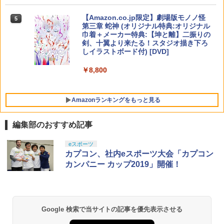
￥10,737
￥14,141
￥8,170
【Amazon.co.jp限定】劇場版モノノ怪
5
第三章 蛇神 (オリジナル特典:オリジナル
巾着＋メーカー特典:【坤と離】二振りの
剣、十翼より来たる！スタジオ描き下ろ
しイラストボード付) [DVD]
￥8,800
Amazonランキングをもっと見る
編集部のおすすめ記事
eスポーツ
カプコン、社内eスポーツ大会「カプコン
カンパニー カップ2019」開催！
Google 検索で当サイトの記事を優先表示させる