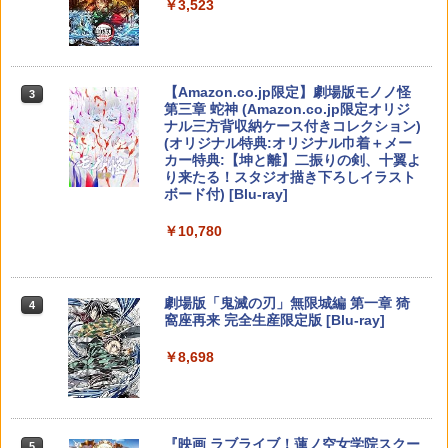
￥3,523
￥7,286
【特典】テイルズ オブ エターニア リマ
【中古】【Blu−ray】To LOVEる−とら
3
3
スター PS5版(【早期購入特典】超冒険
ぶる−ダークネス 2nd 第1巻 初回生
ELDEN RING Tarnished Edition 【Swit
3
お役立ちセット)
【中古】ポケパーク2 ~Beyond the Wor
産限定版 ブックレット・イラストカー
【純正品】Xbox ワイヤレス コントロー
ch2】 POT-P-AAF6C
3
3
ld~ - Wii
ド2枚・クリアケース付 / 大槻敦史【監
ラー (カーボンブラック)
Nintendo Switch 2(日本語・国内専用)
【Amazon.co.jp限定】劇場版モノノ怪
【純正品】ディスクドライブ(CFI-ZDD1
3
3
督】
3
￥3,484
￥7,757
第三章 蛇神 (Amazon.co.jp限定オリジ
J) PlayStation 5
￥483
￥8,020
ナル三方背収納ケース付きコレクション)
￥56,068
￥1,926
(オリジナル特典:オリジナル巾着＋メー
￥11,849
カー特典:【坤と離】二振りの剣、十翼よ
【中古】ドラゴンクエストX 目覚めし五
4
り来たる！スタジオ描き下ろしイラスト
ポケモン 【Switch2】ぽこ あ ポケモン
つの種族 オフラインソフト:プレイステ
【純正品】Xbox 充電式バッテリー + US
4
4
ボード付) [Blu-ray]
【SFC互換機/SFC用】連コン16＜レッド
[POT-P-AAB5A NSW2 ポコ ア ポケモン]
ーション5ソフト／ロールプレイング・
【中古】【Blu−ray】To LOVEる−とら
B-C ケーブル
4
4
＞
【純正品】DualSense ワイヤレスコン
ゲーム
ぶる−ダークネス 2nd 第2巻 初回生
ニンテンドープリペイド番号 9000円|オ
4
4
￥10,780
トローラー ミッドナイト ブラック(CFI-
産限定版 ブックレット・イラストカー
ンラインコード版
￥7,880
￥2,618
ZCT2J01)
ド2枚・クリアケース付 / 大槻敦史【監
￥1,817
￥3,780
督】
￥9,000
￥10,737
劇場版「鬼滅の刃」無限城編 第一章 猗
4
￥3,687
窩座再来 完全生産限定版 [Blu-ray]
【特典】ほの暮しの庭 switch2版(【初
【国内正規品】Thrustmaster スラスト
STRASSE キャスター8個セット レーシ
5
5
5
Switch2 ケース 名入れ パステルカラー
回外付特典】切り取れるクリアカード)
マスター TH8S シフター - PC、PS4、P
5
ングコックピット[RCZ01/RCZ02]に取付
ニンテンドープリペイド番号 5000円|オ
5
￥8,698
スイッチ2かわいい Nintendo 対応 スイ
【純正品】DualSense ワイヤレスコン
S5、PS5 Pro、Xbox One、Xbox Serie
可 ストッパー付き 固定 移動 ハンコン設
ンラインコード版
5
ッチ スイッチツー ニンテンドー カバー
トローラー(CFI-ZCT2J)
s X|S 対応の高精度 H パターン シフター
置台 [コクピット レースゲーム]
【送料無料】劇場版「鬼滅の刃」無限城
￥8,118
5
ポーチ ストラップ 新型 ジョイコン ソフ
編 第一章 猗窩座再来(通常版)【Blu-ra
￥5,000
ト ケーブルなど 収納可能 クリスマス ギ
y】/アニメーション[Blu-ray]【返品種別
￥10,737
￥14,141
￥5,280
フト プレゼント 送料無料
A】
『映画 ラブライブ！蓮ノ空女学院スクー
5