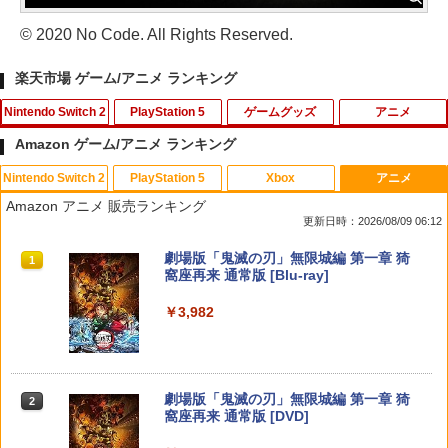
© 2020 No Code. All Rights Reserved.
楽天市場 ゲーム/アニメ ランキング
Nintendo Switch 2
PlayStation 5
ゲームグッズ
アニメ
Amazon ゲーム/アニメ ランキング
Nintendo Switch 2
PlayStation 5
Xbox
アニメ
空の軌跡 the 2nd Nintendo Switch 2 E
【SONYライセンス商品】DualSenseR
【中古】フェイスニングで表情豊かに印
【中古】 二ノ国 [レンタル落ち] [Blu-ra
1
1
1
1
Amazon アニメ 販売ランキング
dition 通常版 【Switch2】 NXS-P-BTW
ワイヤレスコントローラー専用 USB-Cto
象アップ 大人のDS顔トレーニング(顔認
y] [ブルーレイ]
更新日時：2026/08/09 06:12
MC
C充電ケーブル【Playstation5対応】
識カートリッジ「フェイスニングスキャ
ン」＆ニンテンドーDSシリーズ専用スタ
￥87
スプラトゥーン レイダース|オンライン
PlayStation 5 デジタル・エディション
【純正品】Xbox ワイヤレス コントロー
劇場版「鬼滅の刃」無限城編 第一章 猗
ンド同梱)
1
1
1
1
￥7,696
￥2,007
コード版
日本語専用 Console Language: Japan
ラー + USB-C® ケーブル
窩座再来 通常版 [Blu-ray]
ese only (CFI-2200B01)
￥350
￥5,832
￥8,300
￥3,982
￥55,000
【中古】 打ち上げ花火、下から見るか？
任天堂 【Switch2】ゼルダの伝説 ブレス
【中古】 クアリー 〜悪夢のサマーキャ
2
2
2
横から見るか？ [レンタル落ち] [Blu-ra
オブ ザ ワイルド Nintendo Switch 2 Ed
ンプ／PS5
y] [ブルーレイ]
ition [NXS-P-AAAAH NSW2 ゼルダノデ
【中古】Rhapsodia ラプソディア
2
【純正品】Xbox ワイヤレス コントロー
ンセツ ブレス オブ ザ ワイルド]
2
￥2,783
スプラトゥーン レイダース -Switch2
劇場版「鬼滅の刃」無限城編 第一章 猗
Beast of Reincarnation -PS5 【特典】
ラー (ロボット ホワイト)
2
2
￥190
2
￥350
窩座再来 通常版 [DVD]
プロダクトコード 封入
￥7,710
￥6,449
￥7,681