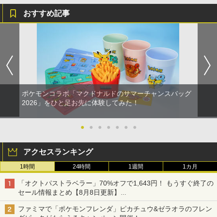
おすすめ記事
ポケモンコラボ「マクドナルドのサマーチャンスバッグ
2026」をひと足お先に体験してみた！
●
●
●
●
●
●
●
アクセスランキング
1時間
24時間
1週間
1カ月
「オクトパストラベラー」70%オフで1,643円！ もうすぐ終了の
セール情報まとめ【8月8日更新】
ニンテンドーeショップでは「大神 絶景版」が67%オフで990円
ファミマで「ポケモンフレンダ」ピカチュウ&ゼラオラのフレン