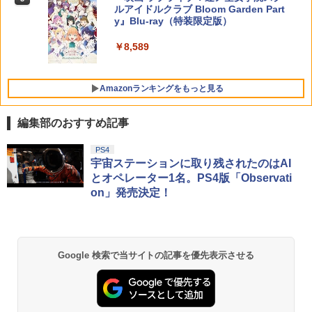
ルアイドルクラブ Bloom Garden Part
￥2,880
￥4,400
y』Blu-ray（特装限定版）
￥8,589
Amazonランキングをもっと見る
編集部のおすすめ記事
PS4
宇宙ステーションに取り残されたのはAI
とオペレーター1名。PS4版「Observati
on」発売決定！
Google 検索で当サイトの記事を優先表示させる