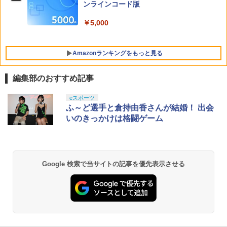
典】コスチューム「ララ・クロフト・サ
POT-P-ABNMA
編 第一章 猗窩座再来(通常版)【Blu-ra
ンラインコード版
バイバー(仮)」（ゲーム内コンテンツ）)
y】/アニメーション[Blu-ray]【返品種別
A】
レトロフリーク レッド×ホワイト ( レト
￥7,730
￥5,000
5
￥7,012
ロゲーム互換機 )（ コントローラーアダ
プターセット ）CY-RF-RW HDMI出力 ど
￥4,400
こでもセーブ 互換機種 FC SFC SNES G
Amazonランキングをもっと見る
B GBC GBA MD GEN PCE TG-16 PCE
SG
編集部のおすすめ記事
￥25,300
PlayStation 5 デジタル・エディション
【純正品】Xbox ワイヤレス コントロー
劇場版「鬼滅の刃」無限城編 第一章 猗
eスポーツ
1
1
1
日本語専用 Console Language: Japan
ラー + USB-C® ケーブル
窩座再来 通常版 [Blu-ray]
ふ～ど選手と倉持由香さんが結婚！ 出会
ese only (CFI-2200B01)
いのきっかけは格闘ゲーム
￥8,300
￥3,982
￥55,000
【純正品】Xbox ワイヤレス コントロー
2
Google 検索で当サイトの記事を優先表示させる
劇場版「鬼滅の刃」無限城編 第一章 猗
Beast of Reincarnation -PS5 【特典】
ラー (ロボット ホワイト)
2
2
窩座再来 通常版 [DVD]
プロダクトコード 封入
￥7,681
￥3,523
￥7,286
【純正品】Xbox ワイヤレス コントロー