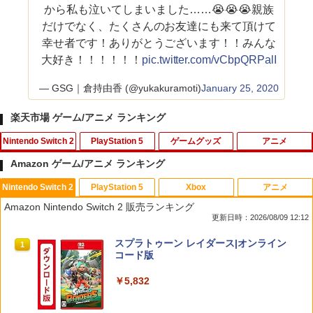
から私も泣いてしまいました……😭😭😭親族
だけでなく、たくさんのお友達にも来て頂けて
幸せ者です！ありがとうございます！！みんな
大好き！！！！！！
pic.twitter.com/vCbpQRPalI
— GSG｜倉持由香 (@yukakuramoti)
January 25, 2020
楽天市場 ゲーム/アニメ ランキング
Nintendo Switch 2
PlayStation 5
ゲームグッズ
アニメ
Amazon ゲーム/アニメ ランキング
Nintendo Switch 2
PlayStation 5
Xbox
アニメ
ホリ ワイヤレスホリパッド TURBO for
シティーズ：スカイライン リマスター
PS Vita 2000 アナログスティック・スラ
【中古】おそ松さん 第五松（初回生産
1
1
1
1
Amazon Nintendo Switch 2 販売ランキング
Nintendo Switch 2 ルビーマゼンタ [N
ジャパン・スペシャル・エディション
イドパッド修理用基板 部品 パーツ L R
限定版 Blu-ray DISC）/Blu−ray Dis
更新日時：2026/08/09 12:12
SX-134]
互換 黒 ブラック オリジナルウエス スラ
c/EYXA-10744
イドパッド
￥5,591
スプラトゥーン レイダース|オンライン
1
￥7,580
￥272
コード版
￥750
￥5,832
RIDE 6
【特典】ドラゴンクエストモンスターズ
猫物語 黒 つばさファミリー 上・下 セッ
2
2
2
4 枯れ木の国のビアンカ・フローラ S
＼マラソン限定★エントリーでP10倍／S
ト 全巻 完全生産限定版 物語シリーズ
2