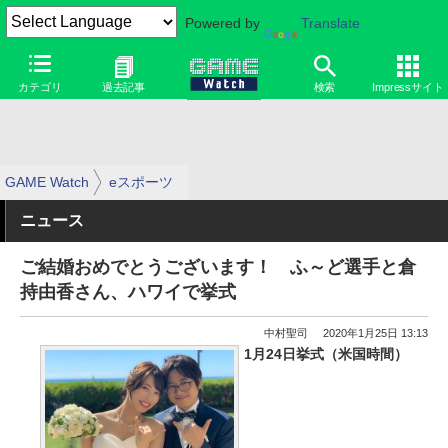
Powered by
Translate
カテゴリ
過去記事
検索
Impressサイト
GAME Watch
eスポーツ
ニュース
ご結婚おめでとうございます！ ふ～ど選手と倉
持由香さん、ハワイで挙式
中村聖司
2020年1月25日 13:13
1月24日挙式（米国時間）