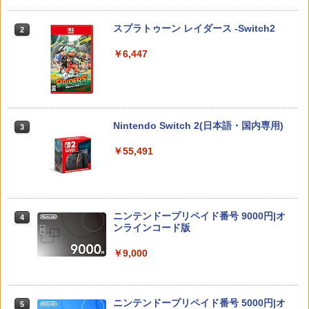
witch2版(【早期購入封入特典】冒険ス
team Deck OLED / LCD フィルム 保護
【Blu-ray】
￥5,901
タートダッシュセット)
フィルム ガラスフィルム 本体 保護 フィ
スプラトゥーン レイダース -Switch2
2
ルム シート 液晶保護 ガラス スチーム ス
￥320
チームデック OLED スチームデック LC
￥7,623
￥6,447
D ガイド枠 指紋防止
【特典】ファイナルファンタジー レゾナ
￥998
3
【中古】【Blu−ray】ファイナルファン
3
ンス PS5版(【初回封入特典】魔導船＆
ゼルダの伝説 ブレス オブ ザ ワイルド
タジーVII アドベントチルドレン コン
3
かけだし騎士の応援パック・かけだし騎
Nintendo Switch 2 Edition
プリート 初回限定版 PS3版「ファイ
士のスタートダッシュパック)
ナルファンタジーXIII」体験版・スリー
Nintendo Switch 2(日本語・国内専用)
3
Nintendo Switch2 専用 スリムハードポ
ブケース付 / アニメ
￥7,680
3
￥6,526
ーチ 収納ケース ハードケース ポーチ 収
￥55,491
納バッグ 耐衝撃 スイッチ2 キャリングケ
￥540
ース 軽量 ◇ALW-PU-001
【特典】MARVEL Tōkon: Fighting So
￥1,680
任天堂 【Switch2】ゼルダの伝説 ブレス
4
4
uls(【早期購入封入特典】ロビーのアイ
オブ ザ ワイルド Nintendo Switch 2 Ed
【中古】うどんの国の金色毛鞠 第一巻/
4
テムセット)
ition [NXS-P-AAAAH NSW2 ゼルダノデ
ニンテンドープリペイド番号 9000円|オ
Blu−ray Disc/VPXY-71489
4
ンセツ ブレス オブ ザ ワイルド]
ンラインコード版
￥6,782
[Switch 2] ぽこ あ ポケモン エキスパン
￥749
4
ションパス（ダウンロード版）※3,200
￥7,710
￥9,000
ポイントまでご利用可
【特典】トゥームレイダー：レガシー・
￥4,400
5
オブ・アトランティス(【早期購入同梱特
鬼武者 Way of the Sword 【Switch2】
【送料無料】劇場版「鬼滅の刃」無限城
ニンテンドープリペイド番号 5000円|オ
5
5
5