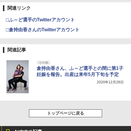
3
ラー (カーボンブラック)
関連リンク
【Amazon.co.jp限定】劇場版モノノ怪
【純正品】ディスクドライブ(CFI-ZDD1
3
3
第三章 蛇神 (Amazon.co.jp限定オリジ
J) PlayStation 5
￥8,020
ナル三方背収納ケース付きコレクション)
□ふ～ど選手のTwitterアカウント
(オリジナル特典:オリジナル巾着＋メー
￥11,849
カー特典:【坤と離】二振りの剣、十翼よ
□倉持由香さんのTwitterアカウント
り来たる！スタジオ描き下ろしイラスト
【純正品】Xbox 充電式バッテリー + US
4
ボード付) [Blu-ray]
B-C ケーブル
【純正品】DualSense ワイヤレスコン
4
￥10,780
関連記事
トローラー ミッドナイト ブラック(CFI-
￥2,618
ZCT2J01)
その他
￥10,737
倉持由香さん、ふ～ど選手との間に第1子
劇場版「鬼滅の刃」無限城編 第一章 猗
4
妊娠を報告。出産は来年5月下旬を予定
窩座再来 完全生産限定版 [Blu-ray]
【国内正規品】Thrustmaster スラスト
5
2020年12月28日
マスター TH8S シフター - PC、PS4、P
￥8,698
【純正品】DualSense ワイヤレスコン
S5、PS5 Pro、Xbox One、Xbox Serie
5
トローラー(CFI-ZCT2J)
s X|S 対応の高精度 H パターン シフター
￥10,737
￥14,141
『映画 ラブライブ！蓮ノ空女学院スクー
5
トップページに戻る
ルアイドルクラブ Bloom Garden Part
y』Blu-ray（特装限定版）