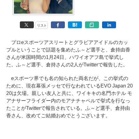
リスト
プロeスポーツアスリートとグラビアアイドルのカッ
プルということで話題を集めたふ～ど選手と、倉持由香
さんが米国時間の1月24日、ハワイオアフ島で挙式し
た。ふ～ど選手、倉持さんの2人がTwitterで報告した。
eスポーツ界でも名の知られた両名だが、この挙式の
ために、現在幕張メッセで行なわれているEVO Japan 20
20は欠場。親しい友人と共に、ワイキキの名門ホテル モ
アナサーフライダー内のモアナチャペルで挙式を行なっ
たことがTwitterで報告されている。ふ～ど選手、倉持由
香さん、改めてご結婚おめでとうございます。