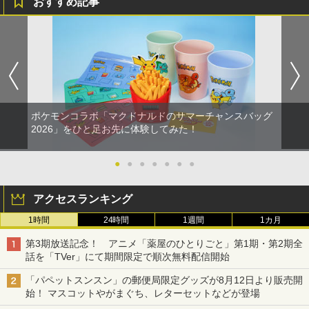
おすすめ記事
￥8,589
ポケモンコラボ「マクドナルドのサマーチャンスバッグ
2026」をひと足お先に体験してみた！
●
●
●
●
●
●
●
アクセスランキング
1時間
24時間
1週間
1カ月
第3期放送記念！ アニメ「薬屋のひとりごと」第1期・第2期全
話を「TVer」にて期間限定で順次無料配信開始
「パペットスンスン」の郵便局限定グッズが8月12日より販売開
始！ マスコットやがまぐち、レターセットなどが登場