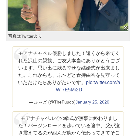
写真はTwitterより
モアナチャペル優勝しました！遠くから来てく
れた沢山の親族、ご友人本当にありがとうござ
います。思い出に残る幸せな結婚式が出来まし
た。これからも、ふ〜どと倉持由香を見守って
いただけたらありがたいです。
pic.twitter.com/a
Wr7E5Mi2D
— ふ～ど (@TheFuudo)
January 25, 2020
モアナチャペルでの挙式が無事に終わりまし
た！バージンロードを歩いている途中、父が泣
き震えてるのが組んだ腕から伝わってきてそこ