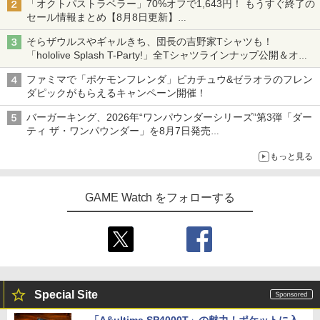
「オクトパストラベラー」70%オフで1,643円！ もうすぐ終了の
セール情報まとめ【8月8日更新】
ニンテンドーeショップでは「大神 絶景版」が67%オフで990円
そらザウルスやギャルきち、団長の吉野家Tシャツも！
「hololive Splash T-Party!」全Tシャツラインナップ公開＆オン
ライン販売開始
ファミマで「ポケモンフレンダ」ピカチュウ&ゼラオラのフレン
ダピックがもらえるキャンペーン開催！
バーガーキング、2026年“ワンパウンダーシリーズ”第3弾「ダー
ティ ザ・ワンパウンダー」を8月7日発売
「特製ガーリックマヨソース」を使用した超大型チーズバーガー
もっと見る
GAME Watch をフォローする
Special Site
「A&ultima SP4000T」の魅力！ポケットに入