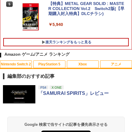
【特典】METAL GEAR SOLID : MASTE
5
R COLLECTION Vol.2 Switch2版(【早
期購入封入特典】DLCチラシ)
￥5,940
楽天ランキングをもっと見る
Amazon ゲーム/アニメ ランキング
Nintendo Switch 2
PlayStation 5
Xbox
アニメ
[メール便OK]【新品】【PS5】イースIX
【1000円 ポッキリ 送料無料】コロンバ
【中古】【Blu−ray】ラブライブ！サン
1
1
1
‐Monstrum NOX‐[在庫品]
スサークル 16ビットポケットMD 用【
シャイン！！2nd Season 4 特装限
編集部のおすすめ記事
マット 反射低減 】液晶 保護 フィルム ★
定版 特典CD・絵本・ブックレット・ス
ゲーム ゲーム機 ゲーム端末 液晶 画面 保
テッカー・三方背ケース付 [イベント抽
￥3,200
スプラトゥーン レイダース|オンライン
PlayStation 5 デジタル・エディション
【純正品】Xbox ワイヤレス コントロー
劇場版「鬼滅の刃」無限城編 第一章 猗
PS4
X ONE
護 フィルム シート 保護フィルム 保護シ
選券付属なし] / 酒井和男【監督】
1
1
1
1
コード版
日本語専用 Console Language: Japan
ラー + USB-C® ケーブル
窩座再来 通常版 [Blu-ray]
「SAMURAI SPIRITS」レビュー
ート
ese only (CFI-2200B01)
￥320
￥5,832
￥8,300
￥3,982
￥1,000
￥55,000
【特典】テイルズ オブ エターニア リマ
2
スター PS5版(【早期購入特典】超冒険
お役立ちセット)
【中古】【未使用品】モアナと伝説の海
2
Google 検索で当サイトの記事を優先表示させる
【純正品】Xbox ワイヤレス コントロー
【中古】Wiiスポーツ リゾート (「Wiiモ
MovieNEX [純正ブルーレイ＋純正ケー
2
2
スプラトゥーン レイダース -Switch2
劇場版「鬼滅の刃」無限城編 第一章 猗
Beast of Reincarnation -PS5 【特典】
ラー (ロボット ホワイト)
2
2
ーションプラス (シロ) 」1個同梱)
ス]
￥3,484
2