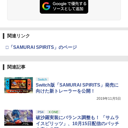
窩座再来 通常版 [DVD]
プロダクトコード 封入
￥6,449
￥7,681
￥1,627
￥1,580
￥3,523
￥7,286
【中古】PS5Venus Vacation PRISM
3
−DEAD OR ALIVE Xtreme−［DL
コード付属なし］
【純正品】Xbox ワイヤレス コントロー
【8/11まで！抽選で最大全額ポイントバ
3
3
【8/11まで！抽選で最大全額ポイントバ
ラー (カーボンブラック)
ック】 風の谷のナウシカ ブルーレイ ナ
3
関連リンク
Nintendo Switch 2(日本語・国内専用)
【Amazon.co.jp限定】劇場版モノノ怪
【純正品】ディスクドライブ(CFI-ZDD1
3
3
ック】 1ヶ月保証！ 8BitDo USB Wirele
3
ウシカ ジブリ Nausicaa of the Valley o
￥3,840
第三章 蛇神 (Amazon.co.jp限定オリジ
J) PlayStation 5
ss Adapter 2 ワイヤレス USBアダプタ
f the Wind Blu-ray 輸入版
￥8,020
□「SAMURAI SPIRITS」のページ
ナル三方背収納ケース付きコレクション)
￥55,871
ー2 アダプタ スイッチ 8bit Switch Pro
(オリジナル特典:オリジナル巾着＋メー
Windows Mac Raspbery Xbox Series
￥11,980
￥3,880
カー特典:【坤と離】二振りの剣、十翼よ
X＆S One コントローラー Bluetoothコ
ソニー・インタラクティブエンタテイン
4
り来たる！スタジオ描き下ろしイラスト
ントローラー PS5 PS4
メント 【PS5】メディアリモコン [CFI-Z
【純正品】Xbox 充電式バッテリー + US
4
ボード付) [Blu-ray]
関連記事
MR1J PS5 リモコン]
B-C ケーブル
￥2,690
【純正品】DualSense ワイヤレスコン
ニンテンドープリペイド番号 9000円|オ
4
劇場版総集編 ガールズバンドクライ
4
4
￥10,780
トローラー ミッドナイト ブラック(CFI-
Switch
ンラインコード版
【後編】 なぁ、未来。（通常版）【Blu-
￥3,980
￥2,618
ZCT2J01)
Switch版「SAMURAI SPIRITS」発売に
ray】 [ 東映アニメーション ]
￥9,000
向けた新トレーラーを公開！
【中古】無限航路
￥10,737
4
￥7,216
劇場版「鬼滅の刃」無限城編 第一章 猗
2019年11月5日
4
【当店独自で＋P10倍★要エントリー】
5
窩座再来 完全生産限定版 [Blu-ray]
￥3,536
【国内正規品】Thrustmaster スラスト
【中古】[PS5] SILENT HILL f(サイレン
5
マスター TH8S シフター - PC、PS4、P
トヒル エフ) コナミデジタルエンタテイ
ニンテンドープリペイド番号 5000円|オ
5
PS4
X ONE
￥8,698
【純正品】DualSense ワイヤレスコン
S5、PS5 Pro、Xbox One、Xbox Serie
ンメント(20250925)
ンラインコード版
5
劇場版総集編 ガールズバンドクライ
5
破沙羅実装にバランス調整も！ 「サムラ
トローラー(CFI-ZCT2J)
s X|S 対応の高精度 H パターン シフター
【前編】 青春狂走曲（通常版）【Blu-ra
イスピリッツ」、10月15日配信のパッチ
y】 [ 東映アニメーション ]
￥4,680
￥5,000