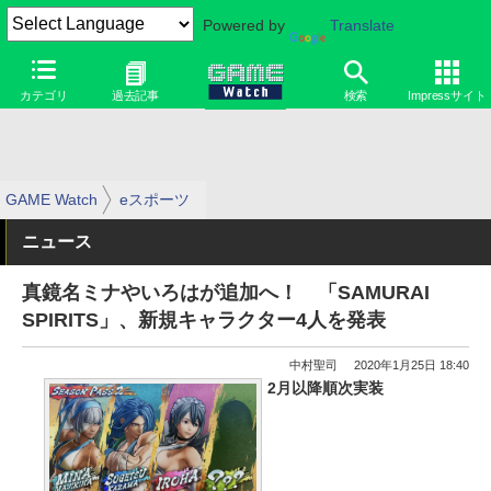
Powered by
Translate
カテゴリ
過去記事
検索
Impressサイト
GAME Watch
eスポーツ
ニュース
真鏡名ミナやいろはが追加へ！ 「SAMURAI
SPIRITS」、新規キャラクター4人を発表
中村聖司
2020年1月25日 18:40
2月以降順次実装