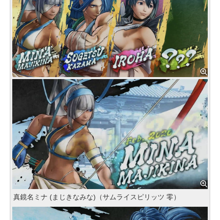
真鏡名ミナ (まじきなみな)（サムライスピリッツ 零）