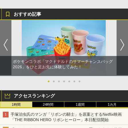
おすすめ記事
ポケモンコラボ「マクドナルドのサマーチャンスバッグ
2026」をひと足お先に体験してみた！
●
●
●
●
●
●
●
アクセスランキング
1時間
24時間
1週間
1カ月
手塚治虫氏のマンガ「リボンの騎士」を原案とするNetflix映画
「THE RIBBON HERO リボンヒーロー」本日配信開始