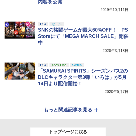
内容を公開
￥10,737
￥14,141
【商品価格40,001円～60,000円】楽天あ
5
んしん延長保証（自然故障＋物損プラ
￥7,216
2019年10月11日
【Amazon.co.jp限定】劇場版モノノ怪
5
ン）同一店舗同時購入のみ 自然故障：メ
第三章 蛇神 (オリジナル特典:オリジナル
ーカー保証期間終了後、保証開始（メー
巾着＋メーカー特典:【坤と離】二振りの
カー保証期間含め家電5年間/PC・タブレ
PS4
セール
剣、十翼より来たる！スタジオ描き下ろ
ット3年間保証）、物損故障：本保証開
SNKの格闘ゲームが最大60%OFF！ PS
しイラストボード付) [DVD]
始日から5年間保証
Storeにて「MEGA MARCH SALE」開催
中
￥8,800
￥4,800
2020年3月18日
PS4
Xbox One
Switch
「SAMURAI SPIRITS」シーズンパス2の
DLCキャラクター第3弾「いろは」が5月
14日より配信開始！
2020年5月7日
もっと関連記事を見る
トップページに戻る