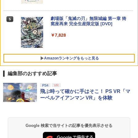
￥4,980
田礼生 ]
ニンテンドープリペイド番号 5000円|オ
【楽天ブックス限定特典+特典】SILENT
5
5
【純正品】DualSense ワイヤレスコン
￥6,864
【純正品】Xbox ワイヤレス コントロー
ンラインコード版
5
HILL: Townfall(アクリルキーホルダー+
5
劇場版「鬼滅の刃」無限城編 第一章 猗
5
トローラー(CFI-ZCT2J)
ラー (ロボット ホワイト)
【特典】ほの暮しの庭 switch2版(【初
【早期購入封入特典】DLCチラシ)
5
ゲーム&ウオッチ スーパーマリオブラザ
窩座再来 完全生産限定版 [DVD]
5
回外付特典】切り取れるクリアカード)
￥5,000
ーズ
￥10,737
￥7,681
￥7,480
￥7,828
￥8,118
￥6,500
Amazonランキングをもっと見る
編集部のおすすめ記事
PS4
VR
飛ぶ時って確かに手はそこ！ PS VR「マ
ーベルアイアンマン VR」を体験
Google 検索で当サイトの記事を優先表示させる