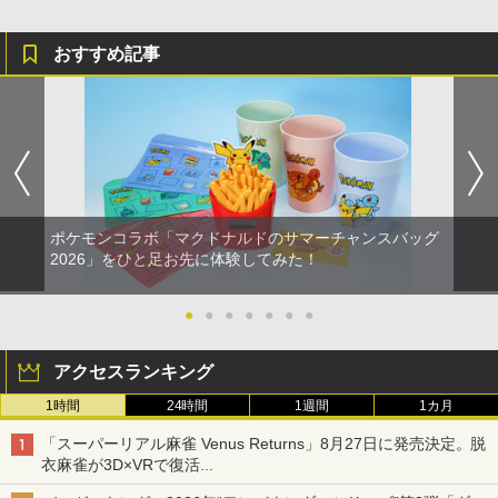
おすすめ記事
ポケモンコラボ「マクドナルドのサマーチャンスバッグ
2026」をひと足お先に体験してみた！
●
●
●
●
●
●
●
アクセスランキング
1時間
24時間
1週間
1カ月
「スーパーリアル麻雀 Venus Returns」8月27日に発売決定。脱
衣麻雀が3D×VRで復活
発売から2週間は20%オフになるセールが実施