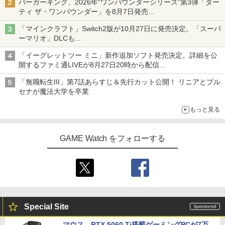
バーガーキング、2026年“ワンパウンダーシリーズ”第3弾「ダー
ティ ザ・ワンパウンダー」を8月7日発売
「特製ガーリックマヨソース」を使用した超大型チーズバーガー
「マインクラフト」Switch2版が10月27日に発売決定。「スーパ
ーマリオ」DLCも
Switch版からのアップグレードも可能に
「イーグレットツー ミニ」新作追加ソフト発売決定。詳細を公
開するファミ通LIVEが8月27日20時から配信
シリーズ累計100タイトルへ
「無職転生III」第7話あらすじ＆先行カット公開！ リニアとプル
セナが魔法大学を卒業
もっと見る
GAME Watch をフォローする
Special Site
マウス、RTX 5060 Ti搭載ゲーミングPCが7万