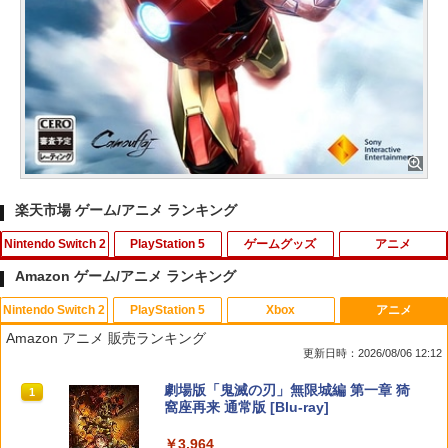
楽天市場 ゲーム/アニメ ランキング
Nintendo Switch 2
PlayStation 5
ゲームグッズ
アニメ
Amazon ゲーム/アニメ ランキング
Nintendo Switch 2
PlayStation 5
Xbox
アニメ
スーパー マリオパーティ ジャンボリー
【早期購入特典付き】【2026年10月29
NewスーパーマリオブラザーズWii ノコ
スマイルスライム ラメでキラキラ！キー
1
1
1
1
Amazon アニメ 販売ランキング
Nintendo Switch 2 Edition ＋ ジャンボ
日発売】 スパイクチュンソフト｜Spike
ノコエアホッケー
ホルダー キングスライム
更新日時：2026/08/06 12:12
リーTV Switch 2【ポスト投函】
Chunsoft Dune: Awakening【PS5】
￥1,218
￥2,960
スプラトゥーン レイダース|オンライン
PlayStation 5 デジタル・エディション
Xbox プリペイドカード 10,000円 デジ
劇場版「鬼滅の刃」無限城編 第一章 猗
1
1
1
1
￥7,882
￥5,740
コード版
日本語専用 Console Language: Japan
タルコード 【旧 Xbox ギフトカード】
窩座再来 通常版 [Blu-ray]
ese only (CFI-2200B01)
[オンラインコード]
￥5,832
￥3,964