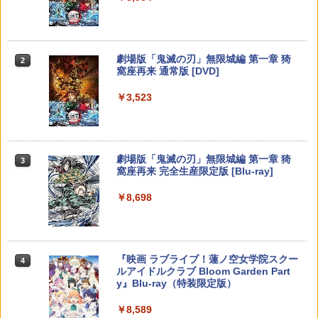
テレビ麻雀ゲーム 家庭用 麻雀ゲーム 一
2
￥55,000
￥10,000
【中古】【未使用品】ベイマックス Mov
【PowerA 公式ストア】パワーエー アド
オリ特付【08/27発売日お届け☆予約】
人遊び 電池式 脳トレ 麻雀 卓上 玩具 お
2
2
2
ieNEX [DVDのみ]
バンテージ・ワイヤレスコントローラー
【新品】【PS5】METAL GEAR SOLID :
もちゃ ゲーム 持ち運び ポータブル 高齢
for Nintendo Switch 2 - ブラック 【任
MASTER COLLECTION Vol.2 [PS5版]
者 シニア プレゼント 父親 祖父 おうち時
天堂公式ライセンス商品】送料無料 国内
★浅草マッハオリジナル特典マイクロフ
￥3,280
間 敬老の日 父の日 ギフト 3ヶ月保証 EF
スプラトゥーン レイダース -Switch2
劇場版「鬼滅の刃」無限城編 第一章 猗
Beast of Reincarnation -PS5 【特典】
Xbox プリペイドカード 1,000円 デジタ
2
2
2年保証
ァイバータオル付★
-HO09
2
2
窩座再来 通常版 [DVD]
プロダクトコード 封入
ルコード 【旧 Xbox ギフトカード】 [オ
ンラインコード]
￥6,455
￥7,900
￥6,080
￥3,500
￥3,523
￥7,286
￥1,000
機動戦士ガンダムSEED FREEDOM(通常
3
版)【Blu-ray】 [ 矢立肇 ]
【8/05.8/10限定！お買い物マラソン×5の
【特典】BLUE REFLECTION Quartet:
【中古】ファイナルファンタジーIV
3
3
3
￥4,030
つく日｜ポイント最大49.5倍】【新品未
少女たちのキセキ PS5版(【早期購入特
Nintendo Switch 2(日本語・国内専用)
劇場版「鬼滅の刃」無限城編 第一章 猗
【純正品】ディスクドライブ(CFI-ZDD1
3
3
【純正品】Xbox ワイヤレス コントロー
3
開封】バイオハザード レクイエム 通常
典】特別フォトフレーム「Quartet」)
3
￥3,799
窩座再来 完全生産限定版 [Blu-ray]
J) PlayStation 5
ラー + USB-C® ケーブル
版/Switch 2【日曜日以外即日発送】※レ
￥55,603
ターパック全国送料無料
￥6,350
￥8,698
￥11,849
￥8,300
【BLU-R】超かぐや姫！ Blu-ray通常版
4
￥7,974
￥5,780
ゲーム機 本体 脳を鍛える大人の娯楽ゲ
4
【特典】STEINS;GATE RE:BOOT PS5
4
ーム 4タイトル収録 HDMI 差すだけ ワイ
【純正品】DualSense ワイヤレスコン
Xbox プリペイドカード 5,000円 デジタ
ニンテンドープリペイド番号 9000円|オ
4
版(【早期購入同梱特典】「STEINS;GAT
4
4
ヤレスコントローラー 付き 麻雀 将棋 脳
『映画 ラブライブ！蓮ノ空女学院スクー
4
トローラー ミッドナイト ブラック(CFI-
ルコード 【旧 Xbox ギフトカード】 [オ
ンラインコード版
【特典】ドラゴンクエストVII Reimagin
E 変移空間のオクテット」DLC)
4
トレ ゲーム イーハトーヴォ物語 サラブ
ルアイドルクラブ Bloom Garden Part
ZCT2J01)
ンラインコード]
ed NintendoSwitch2版(40周年スライム
レッドブリーダー3 KTFC-008B【メール
y』Blu-ray（特装限定版）
アクリルチャーム)
￥9,000
￥6,358
便送料無料】
￥10,737
舞台『刀剣乱舞』蔵出し映像集ー天伝 蒼
￥5,000
5
￥8,589
空の兵 大坂冬の陣 篇ー【Blu-ray】 [ 本
￥7,987