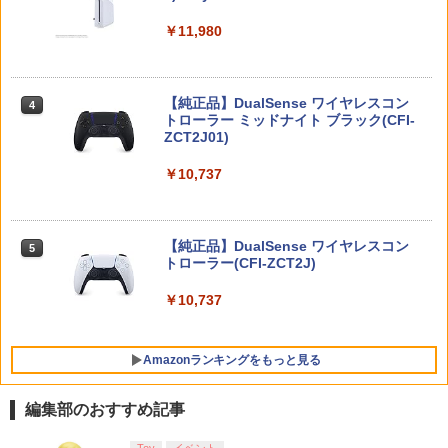
￥55,491
￥11,980
￥2,000
￥2,910
【楽天ブックス限定特典+特典】METAL
ミュータント・ニンジャ・タートルズ2 2
4
4
GEAR SOLID : MASTER COLLECTION
Kレストア版【Blu-ray】 [ ブライアン・
Vol.2 PS5版(2連アクリルキーホルダー
トッチ ]
+【早期購入封入特典】DLCチラシ)
【純正品】DualSense ワイヤレスコン
ドラゴンクエストモンスターズ4 枯れ
ニンテンドープリペイド番号 9000円|オ
4
4
4
[Switch] Nintendo Switch Online + 追
トローラー ミッドナイト ブラック(CFI-
￥3,502
木の国のビアンカ・フローラ 【Switch
ンラインコード版
4
加パック個人プラン12か月（365日間）
ZCT2J01)
￥6,600
2】 POT-P-ABLCA
利用券 （ダウンロード版） ※1,000ポ
￥9,000
イントまでご利用可
￥10,737
￥7,620
ミュータント・タートルズ 2Kレストア
5
￥5,900
【特典】Beast of Reincarnation(【永
版【Blu-ray】 [ ブライアン・トッチ ]
5
久封入特典】プロダクトコード)
ニンテンドープリペイド番号 5000円|オ
5
【純正品】DualSense ワイヤレスコン
￥4,136
ゼルダの伝説 ブレス オブ ザ ワイルド
ンラインコード版
5
5
トローラー(CFI-ZCT2J)
￥7,632
Nintendo Switch 2 Edition
TAITO TAS-L-001 アーケードメモリー
5
￥5,000
ズVOL.1 Lite [イーグレットツー ミニ用
￥10,737
￥7,680
ソフト]
￥6,580
Amazonランキングをもっと見る
編集部のおすすめ記事