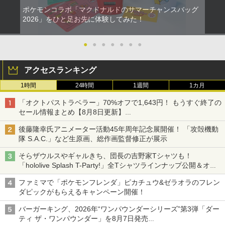
ポケモンコラボ「マクドナルドのサマーチャンスバッグ
2026」をひと足お先に体験してみた！
●
●
●
●
●
●
●
アクセスランキング
1時間
24時間
1週間
1カ月
「オクトパストラベラー」70%オフで1,643円！ もうすぐ終了の
セール情報まとめ【8月8日更新】
ニンテンドーeショップでは「大神 絶景版」が67%オフで990円
後藤隆幸氏アニメーター活動45年周年記念展開催！ 「攻殻機動
隊 S.A.C.」など生原画、総作画監督修正が展示
そらザウルスやギャルきち、団長の吉野家Tシャツも！
「hololive Splash T-Party!」全Tシャツラインナップ公開＆オン
ライン販売開始
ファミマで「ポケモンフレンダ」ピカチュウ&ゼラオラのフレン
ダピックがもらえるキャンペーン開催！
バーガーキング、2026年“ワンパウンダーシリーズ”第3弾「ダー
ティ ザ・ワンパウンダー」を8月7日発売