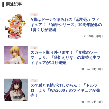
関連記事
劇場版「鬼滅の刃」無限城編 第一章 猗
4
Toy
窩座再来 完全生産限定版 [Blu-ray]
【国内正規品】Thrustmaster スラスト
5
A賞はドーナツまみれの「忍野忍」フィ
マスター TH8S シフター - PC、PS4、P
￥8,698
ギュア！ 「物語シリーズ」10周年記念の
S5、PS5 Pro、Xbox One、Xbox Serie
1番くじが登場
s X|S 対応の高精度 H パターン シフター
2019年8月8日
￥14,141
【Amazon.co.jp限定】劇場版モノノ怪
5
Toy
第三章 蛇神 (オリジナル特典:オリジナル
スカート取り外せます！ 「食戟のソー
巾着＋メーカー特典:【坤と離】二振りの
マ」より、「薙切えりな」の着替え中フ
剣、十翼より来たる！スタジオ描き下ろ
しイラストボード付) [DVD]
ィギュアが11月発売
2019年10月30日
￥8,800
Toy
スケ感と表情がけしからん！ 「ドルフ
ロ」より「WA2000」のフィギュアが発
売！
2019年12月24日