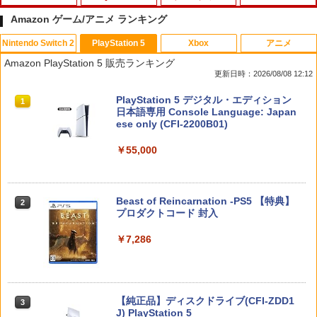
Amazon ゲーム/アニメ ランキング
Nintendo Switch 2
PlayStation 5
Xbox
アニメ
【特典】ファイナルファンタジー レゾナ
CYBER ・ ブルーレイレンズクリーナー
【中古】ルイージマンション
【中古】カーズ2 MovieNEX [純正ブルー
1
1
1
1
Amazon PlayStation 5 販売ランキング
ンス Switch2版(【初回封入特典】魔導
パワフル湿式タイプ ( PS5 / PS4 用)
レイ＋純正ケース]
更新日時：2026/08/08 12:12
船＆かけだし騎士の応援パック・かけだ
￥864
し騎士のスタートダッシュパック)
￥1,776
￥1,280
スプラトゥーン レイダース|オンライン
PlayStation 5 デジタル・エディション
1
1
コード版
日本語専用 Console Language: Japan
￥6,910
ese only (CFI-2200B01)
￥5,832
￥55,000
英雄伝説 創の軌跡 【PS5】 ELJM-3071
【8/11まで！抽選で最大全額ポイントバ
未来のミライ 期間限定スペシャルプライ
2
2
2
8
ック】 1ヶ月保証！ 8BitDo USB Wirele
ス版【Blu-ray】 [ 細田守 ]
Samsung microSD Express Card 256
2
ss Adapter 2 ワイヤレス USBアダプタ
GB for Nintendo Switch 2
ー2 アダプタ スイッチ 8bit Switch Pro
￥3,720
￥2,413
スプラトゥーン レイダース -Switch2
Windows Mac Raspbery Xbox Series
Beast of Reincarnation -PS5 【特典】
2
2
￥6,979
X＆S One コントローラー Bluetoothコ
プロダクトコード 封入
ントローラー PS5 PS4
￥6,446
￥7,286
￥2,690
シティーズ：スカイライン リマスター
【中古】【未使用品】ソウルフル・ワー
3
3
ジャパン・スペシャル・エディション
ルド MovieNEX [DVDのみ]
【特典あり楽天1位】Switch2 ケース キ
3
ャリングケース ハードケース EVAハー
ドシェル 10ゲームカードスロット switc
￥5,591
￥2,980
Nintendo Switch 2(日本語・国内専用)
【純正品】ディスクドライブ(CFI-ZDD1
3
h2 収納 Joy-Con収納対応 Nintendo Sw
【中古】Minecraft (マインクラフト) - S
3
3
J) PlayStation 5
itch2専用 撥水 ブラック/ホワイト
witch