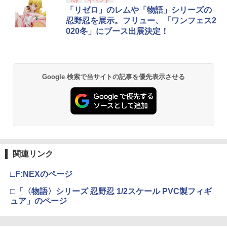
【純正品】Xbox ワイヤレス コントロー
劇場版「鬼滅の刃」無限城編 第一章 猗
Toy
イベント
1
1
ラー + USB-C® ケーブル
窩座再来 通常版 [Blu-ray]
「リゼロ」のレムや「物語」シリーズの
忍野忍を展示。フリュー、「ワンフェス2
￥8,300
￥3,982
020冬」にブース出展決定！
【純正品】Xbox ワイヤレス コントロー
2
劇場版「鬼滅の刃」無限城編 第一章 猗
ラー (ロボット ホワイト)
2
Google 検索で当サイトの記事を優先表示させる
窩座再来 通常版 [DVD]
￥7,681
￥3,523
【純正品】Xbox ワイヤレス コントロー
3
ラー (カーボンブラック)
【Amazon.co.jp限定】劇場版モノノ怪
3
第三章 蛇神 (Amazon.co.jp限定オリジ
関連リンク
￥8,020
ナル三方背収納ケース付きコレクション)
(オリジナル特典:オリジナル巾着＋メー
□F:NEXのページ
カー特典:【坤と離】二振りの剣、十翼よ
り来たる！スタジオ描き下ろしイラスト
□「〈物語〉シリーズ 忍野忍 1/2スケール PVC製フィギ
【純正品】Xbox 充電式バッテリー + US
4
ボード付) [Blu-ray]
ュア」のページ
B-C ケーブル
￥10,780
￥2,618