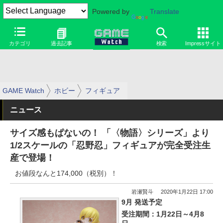
Powered by
Translate
カテゴリ
過去記事
検索
Impressサイト
GAME Watch
ホビー
フィギュア
ニュース
サイズ感もぱないの！ 「〈物語〉シリーズ」より
1/2スケールの「忍野忍」フィギュアが完全受注生
産で登場！
お値段なんと174,000（税別）！
岩瀬賢斗
2020年1月22日 17:00
9月 発送予定
受注期間：1月22日～4月8