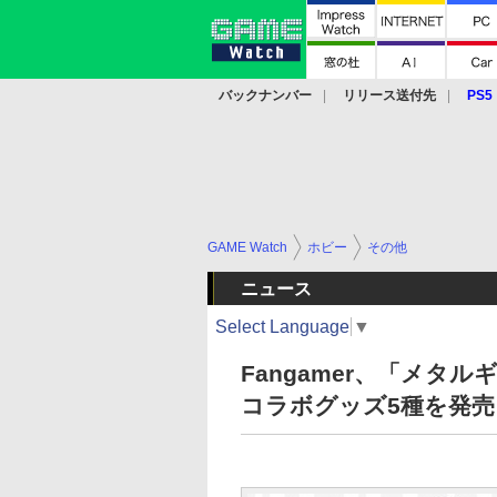
バックナンバー
リリース送付先
PS5
モバイル
eスポーツ
クラウド
PS
GAME Watch
ホビー
その他
ニュース
Select Language
▼
Fangamer、「メタ
コラボグッズ5種を発売