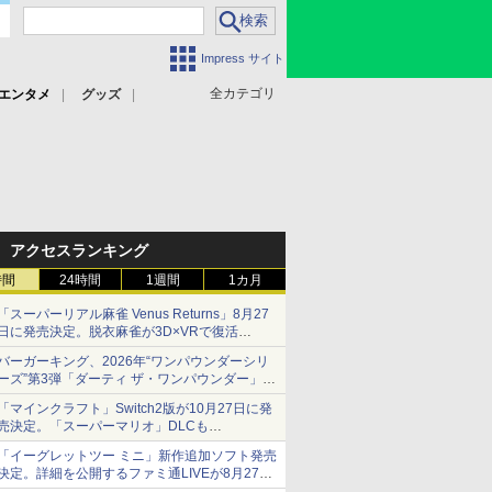
Impress サイト
全カテゴリ
エンタメ
グッズ
アクセスランキング
時間
24時間
1週間
1カ月
「スーパーリアル麻雀 Venus Returns」8月27
日に発売決定。脱衣麻雀が3D×VRで復活
発売から2週間は20%オフになるセールが実施
バーガーキング、2026年“ワンパウンダーシリ
ーズ”第3弾「ダーティ ザ・ワンパウンダー」を
8月7日発売
「マインクラフト」Switch2版が10月27日に発
「特製ガーリックマヨソース」を使用した超大
売決定。「スーパーマリオ」DLCも
型チーズバーガー
Switch版からのアップグレードも可能に
「イーグレットツー ミニ」新作追加ソフト発売
決定。詳細を公開するファミ通LIVEが8月27日
20時から配信