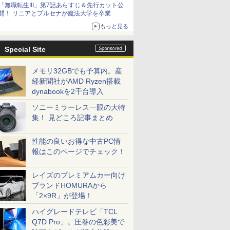
「無職転生III」第7話あらすじ＆先行カット公
シリーズ累計100タイトルへ
開！ リニアとプルセナが魔法大学を卒業
もっと見る
Special Site
メモリ32GBでも予算内。産
経新聞社がAMD Ryzen搭載
dynabookを2千台導入
ソニーミラーレス一眼の大特
集！ 見どころ記事まとめ
性能の良いお得な中古PC情
報はこのページでチェック！
レイズのプレミアムカー向け
ブランドHOMURAから
「2×9R」が登場！
ハイグレードテレビ「TCL
Q7D Pro」。圧巻の色彩美で