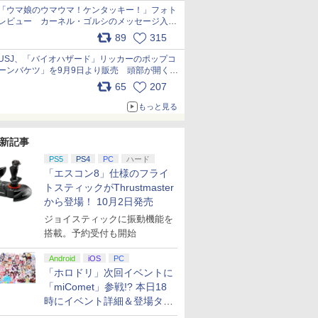
「ウマ娘のウマウマ！ケンタッキー！」フォト
レビュー カーネル・ゴルシのメッセージ入り
パッケージや描き下ろしトレカなどが登場
89
315
pic.x.com/PjnkR9vkXl
USJ、「バイオハザード」リッカーのポップコ
ーンバケツ」を9月9日より販売 頭部が開く仕
組み。味は恐怖を堪のう「味噌フレーバー」
65
207
pic.x.com/81MuXGahVM
もっと見る
新記事
PS5
PS4
PC
ハード
「エスコン8」仕様のフライ
トスティックがThrustmaster
から登場！ 10月2日発売
ジョイスティックに振動機能を
搭載。予約受付も開始
Android
iOS
PC
「ホロドリ」次回イベントに
「miComet」参戦!? 本日18
時にイベント詳細＆登場タレ
ント公開