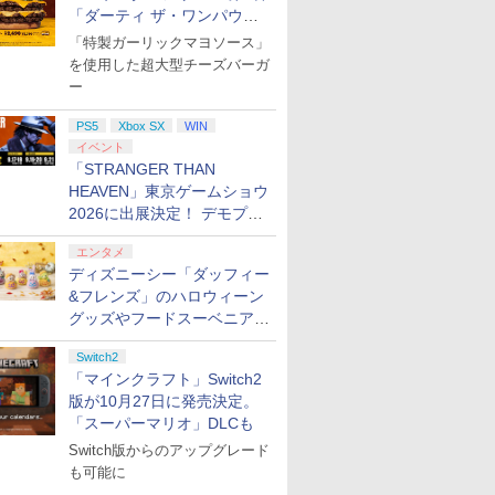
「ダーティ ザ・ワンパウン
ダー」を8月7日発売
「特製ガーリックマヨソース」
を使用した超大型チーズバーガ
ー
PS5
Xbox SX
WIN
イベント
「STRANGER THAN
HEAVEN」東京ゲームショウ
2026に出展決定！ デモプレ
イや体験型展示も
エンタメ
ディズニーシー「ダッフィー
&フレンズ」のハロウィーン
グッズやフードスーベニアが
8月25日より発売
Switch2
「マインクラフト」Switch2
版が10月27日に発売決定。
「スーパーマリオ」DLCも
Switch版からのアップグレード
も可能に