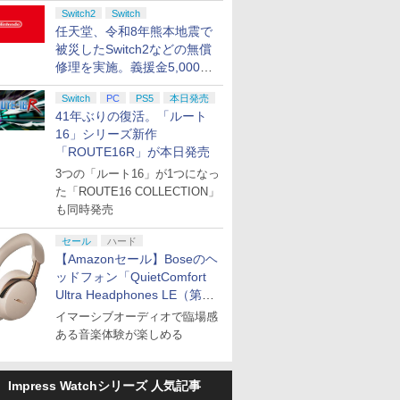
Switch2
Switch
任天堂、令和8年熊本地震で
被災したSwitch2などの無償
修理を実施。義援金5,000万
円の寄付も発表
Switch
PC
PS5
本日発売
41年ぶりの復活。「ルート
16」シリーズ新作
「ROUTE16R」が本日発売
3つの「ルート16」が1つになっ
た「ROUTE16 COLLECTION」
も同時発売
セール
ハード
【Amazonセール】Boseのヘ
ッドフォン「QuietComfort
Ultra Headphones LE（第2
世代）」などお買い得価格で
イマーシブオーディオで臨場感
登場
ある音楽体験が楽しめる
Impress Watchシリーズ 人気記事