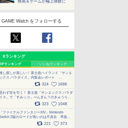
映画＆ゲームが極上体験に
GAME Watch をフォローする
Xランキング
RPランキング
いいねランキング
推し探しが楽しい！ 富士急ハイランド「サンエ
ックス パラダイス」内覧会レポート
pic.x.com/p718c0QB0k
324
1686
思わず目を引く！ 富士急「サンエックス パラダ
イス」で「すみっコ」ぺんぎん？のきゅうりド
ッグを食べてみた イラストそのままのメニュ
323
1048
ー化に挑戦。これが意外にもおいしい
pic.x.com/Kgl04hZaeg
「ファイナルファンタジーXIV」Nintendo
Switch 2版のロードが長いのは不具合 早急に
アップデートできるよう対応中
221
373
pic.x.com/s9S3nRCAGa