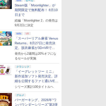
WIN
セール
Steam版「Moonlighter」が
期間限定で無料配布！ 8月10
日まで
続編「Moonlighter 2」の発売は
9月2日に決定
WIN
VR
「スーパーリアル麻雀 Venus
Returns」8月27日に発売決
定。脱衣麻雀が3D×VRで復
活
発売から2週間は20%オフにな
るセールが実施
クラシック
「イーグレットツー ミニ」
新作追加ソフト発売決定。詳
細を公開するファミ通LIVEが
8月27日20時から配信
シリーズ累計100タイトルへ
グルメ
バーガーキング、2026年“ワ
ンパウンダーシリーズ”第3弾