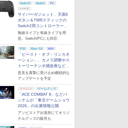
Switch2
Switch
PC
ハード
サイバーガジェット、天面6
ボタン＆TMRスティックの
Switch2用コントローラーを9
月下旬発売！
無線タイプと有線タイプを用
意。Switch/PCにも対応
PS5
Xbox SX
WIN
「ビースト・オブ・リンカネ
ーション」、カメラ調整やス
トーリーテンポ感改善などの
アプデを1週間以内に実施
意見を真摯に受け止め継続的な
アップデートを予定
イベント
ゲームグッズ
「ACE COMBAT 8」などバ
ンナムが「東京ゲームショウ
2026」の出展情報公開
アソビストア出張所にてオリジ
ナルグッズの販売も