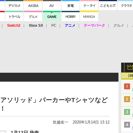
Switch2
Xbox SX
PC
アニメ
テーマパーク
グルメ
 Vita
3DS
アーケード
VR
1
ルギアソリッド」パーカーやTシャツなど
！
吹越友一
2020年1月14日 13:12
1月13日 発売