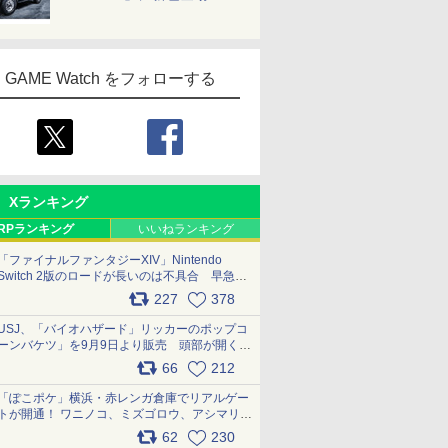
GAME Watch をフォローする
Xランキング
RPランキング
いいねランキング
「ファイナルファンタジーXIV」Nintendo
Switch 2版のロードが長いのは不具合 早急に
アップデートできるよう対応中
227
378
pic.x.com/s9S3nRCAGa
USJ、「バイオハザード」リッカーのポップコ
ーンバケツ」を9月9日より販売 頭部が開く仕
組み。味は恐怖を堪のう「味噌フレーバー」
66
212
pic.x.com/81MuXGahVM
「ぽこポケ」横浜・赤レンガ倉庫でリアルゲー
トが開通！ ワニノコ、ミズゴロウ、アシマリ登
場シーンをレポート pic.x.com/LDgEByVl6D
62
230