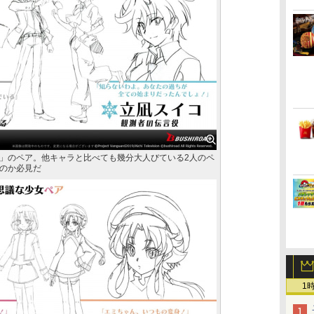
」のペア。他キャラと比べても幾分大人びている2人のペ
のか必見だ
1