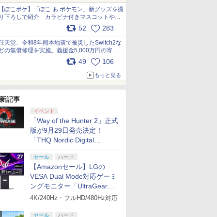
【ぽこポケ】「ぽこ あ ポケモン」新グッズを撮
り下ろしで紹介 カラビナ付きマスコットやス
クエアポーチが仲間入り
52
283
pic.x.com/XmVAgBxaW5
任天堂、令和8年熊本地震で被災したSwitch2な
どの無償修理を実施。義援金5,000万円の寄付
も発表 pic.x.com/BAYsMfUfUC
49
106
もっと見る
新記事
イベント
「Way of the Hunter 2」正式
版が9月29日発売決定！
「THQ Nordic Digital
Showcase 2026」まとめ
セール
ハード
【Amazonセール】LGの
VESA Dual Mode対応ゲーミ
ングモニター「UltraGear
27G850A-B」がお買い得！
4K/240Hz・フルHD/480Hz対応
セール
ハード