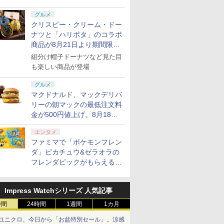
グルメ
クリスピー・クリーム・ドー
ナツと「ハリポタ」のコラボ
商品が8月21日より期間限定
で発売
組分け帽子ドーナツなど見た目
も楽しい商品が登場
グルメ
マクドナルド、マックデリバ
リーの朝マックの最低注文料
金が500円値上げ。8月18日
より1,500円から受付
エンタメ
ファミマで「ポケモンフレン
ダ」ピカチュウ&ゼラオラの
フレンダピックがもらえるキ
ャンペーン開催！
Impress Watchシリーズ 人気記事
時間
24時間
1週間
1カ月
ユニクロ、今日から「お盆特別セール」。涼感