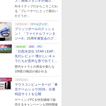
ス」開発スタジオが掲げ
る“AI活用の信念”とは？【講
AIネイティブだからこそこだわ
演レポート】
る「プレーヤーにとって面白い
かどうか」
イベント
ゲームグッズ
ブリッツボールのクッショ
ン！ 「ファイナルファンタ
ジーX」25周年展覧会のグッ
ズ情報が公開
Android
iOS
PC
「幻想水滸伝 STAR LEAP」
先行レビュー 懐かしいキャ
ラたちが意外な形で出てくる
シリーズ完全新作！
歴代キャラとの再会や新たな
108星の物語が描かれる
イベント
マウスコンピューターが「東
京ゲームショウ2026」出展
特設サイトを公開
ゲーミングPCを特別価格で販
売するキャンペーンも同時開催