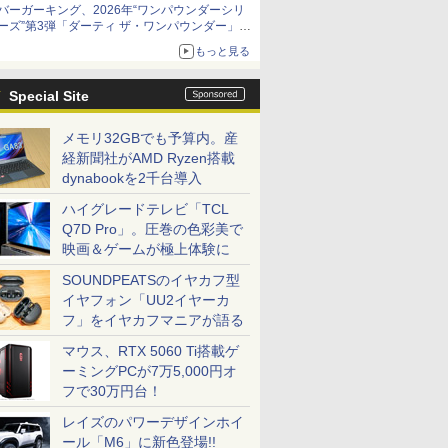
バーガーキング、2026年“ワンパウンダーシリ
ーズ”第3弾「ダーティ ザ・ワンパウンダー」を
8月7日発売
もっと見る
「特製ガーリックマヨソース」を使用した超大
型チーズバーガー
Special Site
メモリ32GBでも予算内。産
経新聞社がAMD Ryzen搭載
dynabookを2千台導入
ハイグレードテレビ「TCL
Q7D Pro」。圧巻の色彩美で
映画＆ゲームが極上体験に
SOUNDPEATSのイヤカフ型
イヤフォン「UU2イヤーカ
フ」をイヤカフマニアが語る
マウス、RTX 5060 Ti搭載ゲ
ーミングPCが7万5,000円オ
フで30万円台！
レイズのパワーデザインホイ
ール「M6」に新色登場!!