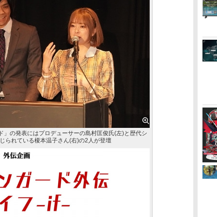
ード」の発表にはプロデューサーの島村匡俊氏(左)と歴代シ
じられている榎本温子さん(右)の2人が登壇