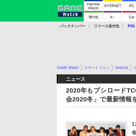
バックナンバー
リリース送付先
PS5
モバイル
eスポーツ
クラウド
PS
GAME Watch
スマートフォン
Android
ニュース
2020年もブシロードT
会2020冬」で最新情
1