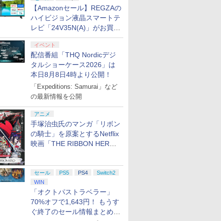
【Amazonセール】REGZAの
ハイビジョン液晶スマートテ
レビ「24V35N(A)」がお買い
得！
イベント
配信番組「THQ Nordicデジ
タルショーケース2026」は
本日8月8日4時より公開！
「Expeditions: Samurai」など
の最新情報を公開
アニメ
手塚治虫氏のマンガ「リボン
の騎士」を原案とするNetflix
映画「THE RIBBON HERO
リボンヒーロー」本日配信開
始
セール
PS5
PS4
Switch2
WIN
「オクトパストラベラー」
70%オフで1,643円！ もうす
ぐ終了のセール情報まとめ