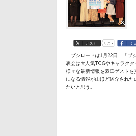
ポスト
リスト
シ
ブシロードは1月22日、「ブシ
表会は大人気TCGやキャラク
様々な最新情報を豪華ゲストを
になる情報が山ほど紹介された
たいと思う。