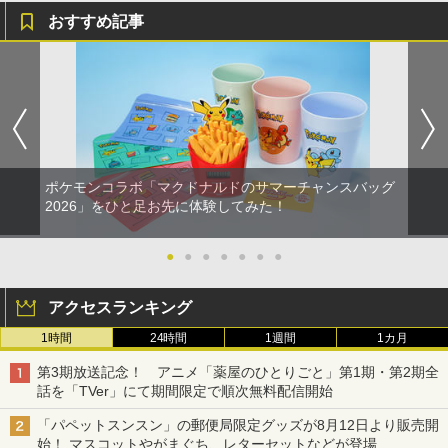
おすすめ記事
ポケモンコラボ「マクドナルドのサマーチャンスバッグ
2026」をひと足お先に体験してみた！
●
●
●
●
●
●
●
アクセスランキング
1時間
24時間
1週間
1カ月
第3期放送記念！ アニメ「薬屋のひとりごと」第1期・第2期全
話を「TVer」にて期間限定で順次無料配信開始
「パペットスンスン」の郵便局限定グッズが8月12日より販売開
始！ マスコットやがまぐち、レターセットなどが登場