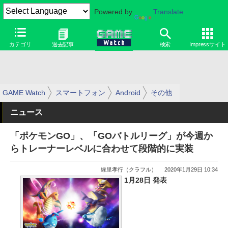
Powered by
Translate
カテゴリ
過去記事
検索
Impressサイト
GAME Watch
スマートフォン
Android
その他
ニュース
「ポケモンGO」、「GOバトルリーグ」が今週か
らトレーナーレベルに合わせて段階的に実装
緑里孝行（クラフル）
2020年1月29日 10:34
1月28日 発表