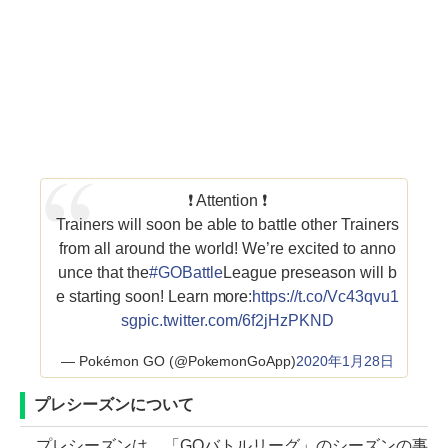
❗ Attention ❗
Trainers will soon be able to battle other Trainers
from all around the world! We’re excited to anno
unce that the
#GOBattle
League preseason will b
e starting soon! Learn more:
https://t.co/Vc43qvu1
sg
pic.twitter.com/6f2jHzPKND
— Pokémon GO (@PokemonGoApp)
2020年1月28日
プレシーズンについて
プレシーズンは、「GOバトルリーグ」のシーズンの事