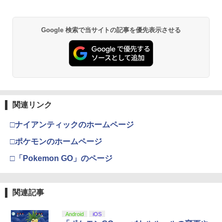
【純正品】Xbox ワイヤレス コントロー
2
Google 検索で当サイトの記事を優先表示させる
劇場版「鬼滅の刃」無限城編 第一章 猗
ラー (ロボット ホワイト)
2
窩座再来 通常版 [DVD]
￥7,681
￥3,523
【純正品】Xbox ワイヤレス コントロー
3
ラー (カーボンブラック)
関連リンク
【Amazon.co.jp限定】劇場版モノノ怪
3
第三章 蛇神 (Amazon.co.jp限定オリジ
￥8,020
ナル三方背収納ケース付きコレクション)
□ナイアンティックのホームページ
(オリジナル特典:オリジナル巾着＋メー
カー特典:【坤と離】二振りの剣、十翼よ
□ポケモンのホームページ
り来たる！スタジオ描き下ろしイラスト
【純正品】Xbox 充電式バッテリー + US
4
ボード付) [Blu-ray]
□「Pokemon GO」のページ
B-C ケーブル
￥10,780
￥2,618
関連記事
劇場版「鬼滅の刃」無限城編 第一章 猗
4
Android
iOS
窩座再来 完全生産限定版 [Blu-ray]