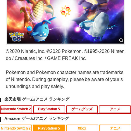
©2020 Niantic, Inc. ©2020 Pokemon. ©1995-2020 Ninten
do / Creatures Inc. / GAME FREAK inc.
Pokemon and Pokemon character names are trademarks
of Nintendo. During gameplay, please be aware of your s
urroundings and play safely.
楽天市場 ゲーム/アニメ ランキング
Nintendo Switch 2
PlayStation 5
ゲームグッズ
アニメ
Amazon ゲーム/アニメ ランキング
Nintendo Switch 2
PlayStation 5
Xbox
アニメ