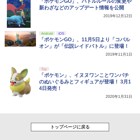
【国内正規品】Thrustmaster スラスト
「ポケモンGO」、バトルルールの変更や
5
マスター TH8S シフター - PC、PS4、P
新わざなどのアップデート情報を公開
￥8,698
S5、PS5 Pro、Xbox One、Xbox Serie
2019年12月12日
s X|S 対応の高精度 H パターン シフター
￥14,141
Android
iOS
『映画 ラブライブ！蓮ノ空女学院スクー
5
「ポケモンGO」、11月5日より「コバル
ルアイドルクラブ Bloom Garden Part
オン」が「伝説レイドバトル」に登場！
y』Blu-ray（特装限定版）
2019年11月1日
￥8,589
Toy
「ポケモン」、イヌヌワンことワンパチ
のぬいぐるみとフィギュアが登場！ 3月1
4日発売！
2020年1月31日
トップページに戻る