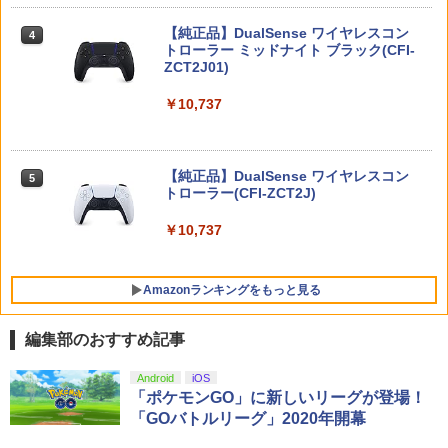
タイガーシャークマネーカード(「GTAオ
ワ-ルド]
y】
サドン ストライク 5 デラックスエディシ
ンライン」マネー$20万)DLCのプロダク
4
【純正品】DualSense ワイヤレスコン
ニンテンドープリペイド番号 9000円|オ
4
ョン
トコード 同梱)- PS4
4
トローラー ミッドナイト ブラック(CFI-
￥8,970
￥7,300
ンラインコード版
ZCT2J01)
￥6,628
￥1,598
￥9,000
￥10,737
Nintendo Switch 2 オールインボックス
劇場版「鬼滅の刃」無限城編 第一章 猗
5
5
窩座再来(完全生産限定版)【Blu-ray】 [
【中古】Nintendo Switch Proコントロ
5
吾峠呼世晴 ]
￥9,073
【特典】ドラゴンクエストモンスターズ
ニンテンドープリペイド番号 5000円|オ
5
ーラー HAC-A-FSSKA【千葉】保証期間
5
【純正品】DualSense ワイヤレスコン
4 枯れ木の国のビアンカ・フローラ P
ンラインコード版
5
1週間【ランクC】
トローラー(CFI-ZCT2J)
S5版(【早期購入封入特典】冒険スター
￥8,690
トダッシュセット)
￥5,000
￥3,300
￥10,737
￥7,199
Amazonランキングをもっと見る
編集部のおすすめ記事
【純正品】Xbox ワイヤレス コントロー
劇場版「鬼滅の刃」無限城編 第一章 猗
Android
iOS
1
1
ラー + USB-C® ケーブル
窩座再来 通常版 [Blu-ray]
「ポケモンGO」に新しいリーグが登場！
「GOバトルリーグ」2020年開幕
￥8,300
￥3,982