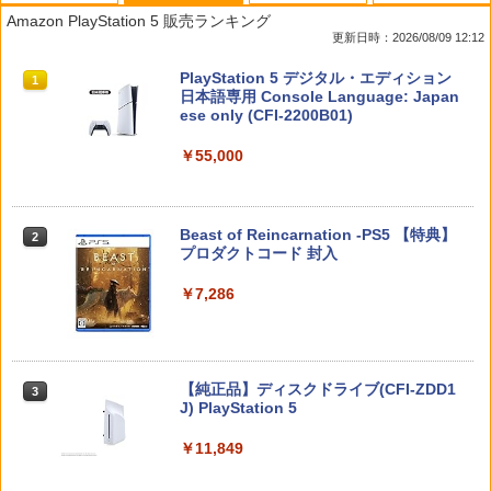
【特典】進撃の巨人3 Switch2版(【早
【特典】BLUE REFLECTION Quartet:
【中古】ファイナルファンタジーXII レ
マクロスプラス MOVIE EDITION【Blu-r
1
1
1
1
Amazon PlayStation 5 販売ランキング
期購入封入特典】DLC)
少女たちのキセキ PS5版(【早期購入特
ヴァナント・ウイング
ay】 [ 山崎たくみ ]
更新日時：2026/08/09 12:12
典】特別フォトフレーム「Quartet」)
￥8,518
￥596
￥4,070
スプラトゥーン レイダース|オンライン
PlayStation 5 デジタル・エディション
1
1
￥6,342
コード版
日本語専用 Console Language: Japan
ese only (CFI-2200B01)
￥5,832
【中古】PS2 ギャロップレーサー6 −R
2
￥55,000
ダービースタリオン2 【Switch2】 POT-
Flow【Blu-ray】 [ ギンツ・ジルバロデ
【特典】真・三國無双2 with 猛将伝 Re
2
2
2
evolution− PS2 the Best
P-AB73A
ィス ]
mastered PS5版(【早期購入封入特
典】「赤兎鐙『真・三國無双2』レトロ
￥660
スタイル」DLC)
￥8,582
￥4,316
スプラトゥーン レイダース -Switch2
Beast of Reincarnation -PS5 【特典】
2
2
プロダクトコード 封入
￥6,358
￥6,447
￥7,286
[Switch] Pokemon Champions + スタ
3
任天堂 マリオカート ワールド【Switch
【楽天ブックス限定先着特典】「超かぐ
3
3
ーターパック（ダウンロード版）※720
2】 BEEPAAAAA [BEEPAAAAA]
や姫！」通常版【Blu-ray】(アクリルコ
【特典】ファイナルファンタジー レゾナ
ポイントまでご利用可
3
ースター) [ 夏吉ゆうこ ]
ンス PS5版(【初回封入特典】魔導船＆
￥8,960
かけだし騎士の応援パック・かけだし騎
￥980
Nintendo Switch 2(日本語・国内専用)
【純正品】ディスクドライブ(CFI-ZDD1
3
￥6,800
3
士のスタートダッシュパック)
J) PlayStation 5
￥55,491
￥6,526
￥11,849
【中古】グランド・セフト・オートV
4
任天堂 【Switch2】マリオカート ワール
マシンロボ ぶっちぎりバトルハッカーズ
4
4
【CEROレーティング「Z」】 (「特典」
ド [BEE-P-AAAAA NSW2 マリオカ-ト
全31話BOXセット ブルーレイ【Blu-ra