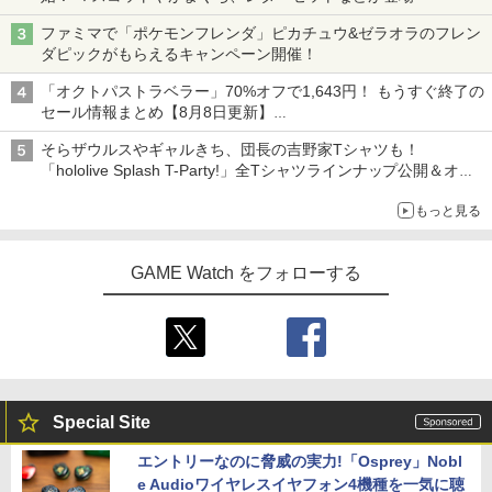
ファミマで「ポケモンフレンダ」ピカチュウ&ゼラオラのフレン
ダピックがもらえるキャンペーン開催！
「オクトパストラベラー」70%オフで1,643円！ もうすぐ終了の
セール情報まとめ【8月8日更新】
ニンテンドーeショップでは「大神 絶景版」が67%オフで990円
そらザウルスやギャルきち、団長の吉野家Tシャツも！
「hololive Splash T-Party!」全Tシャツラインナップ公開＆オン
ライン販売開始
もっと見る
GAME Watch をフォローする
Special Site
エントリーなのに脅威の実力!「Osprey」Nobl
e Audioワイヤレスイヤフォン4機種を一気に聴