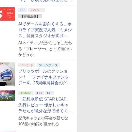
てみた
PC
イベント
【特別企画】
AIでゲームを面白くする。ホ
ロライブ実況で人気「ミメシ
ス」開発スタジオが掲げ
る“AI活用の信念”とは？【講
AIネイティブだからこそこだわ
演レポート】
る「プレーヤーにとって面白い
かどうか」
イベント
ゲームグッズ
ブリッツボールのクッショ
ン！ 「ファイナルファンタ
ジーX」25周年展覧会のグッ
ズ情報が公開
Android
iOS
PC
「幻想水滸伝 STAR LEAP」
先行レビュー 懐かしいキャ
ラたちが意外な形で出てくる
シリーズ完全新作！
歴代キャラとの再会や新たな
108星の物語が描かれる