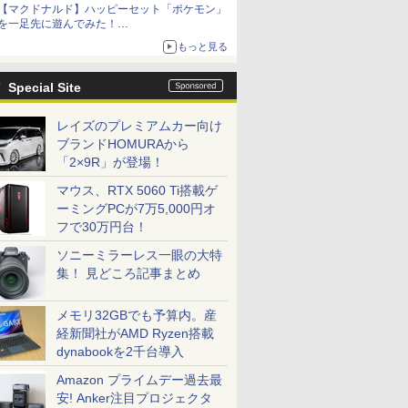
【マクドナルド】ハッピーセット「ポケモン」
を一足先に遊んでみた！
30周年を記念して30種類のポケモンがおもちゃ
もっと見る
で登場
Special Site
レイズのプレミアムカー向け
ブランドHOMURAから
「2×9R」が登場！
マウス、RTX 5060 Ti搭載ゲ
ーミングPCが7万5,000円オ
フで30万円台！
ソニーミラーレス一眼の大特
集！ 見どころ記事まとめ
メモリ32GBでも予算内。産
経新聞社がAMD Ryzen搭載
dynabookを2千台導入
Amazon プライムデー過去最
安! Anker注目プロジェクタ