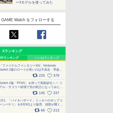
ー3モデルを使ってみた
GAME Watch をフォローする
Xランキング
RPランキング
いいねランキング
「ファイナルファンタジーXIV」Nintendo
Switch 2版のロードが長いのは不具合 早急に
アップデートできるよう対応中
225
378
pic.x.com/s9S3nRCAGa
Switch 2版「FFXIV」を持って鳥取砂丘へ！ リ
アル・サゴリー砂漠で光の戦士になってみた
pic.x.com/qyOfL2uv1n
145
337
USJ、「バイオハザード」リッカーのポップコ
ーンバケツ」を9月9日より販売 頭部が開く仕
組み。味は恐怖を堪のう「味噌フレーバー」
66
213
pic.x.com/81MuXGahVM