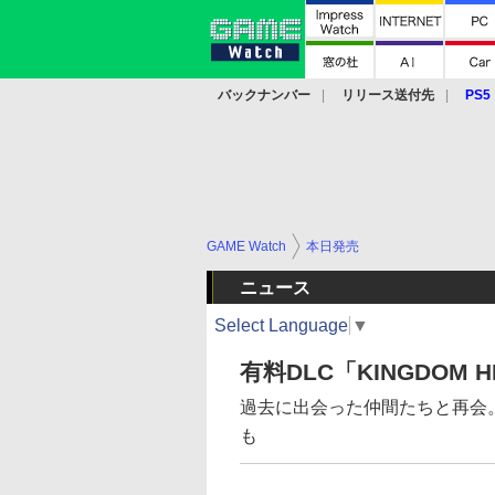
バックナンバー
リリース送付先
PS5
モバイル
eスポーツ
クラウド
PS
GAME Watch
本日発売
ニュース
Select Language
▼
有料DLC「KINGDOM HE
過去に出会った仲間たちと再会
も