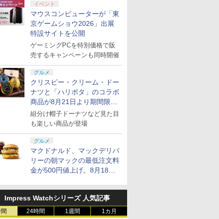
イベント
マウスコンピューターが「東
京ゲームショウ2026」出展
特設サイトを公開
ゲーミングPCを特別価格で販
売するキャンペーンも同時開催
グルメ
クリスピー・クリーム・ドー
ナツと「ハリポタ」のコラボ
商品が8月21日より期間限定
で発売
組分け帽子ドーナツなど見た目
も楽しい商品が登場
グルメ
マクドナルド、マックデリバ
リーの朝マックの最低注文料
金が500円値上げ。8月18日
より1,500円から受付
Impress Watchシリーズ 人気記事
時間
24時間
1週間
1カ月