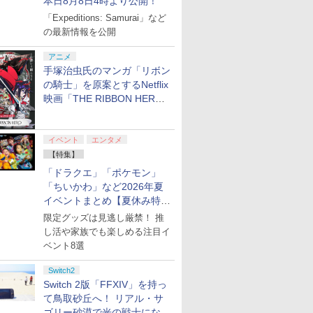
本日8月8日4時より公開！
「Expeditions: Samurai」など
の最新情報を公開
アニメ
手塚治虫氏のマンガ「リボン
の騎士」を原案とするNetflix
映画「THE RIBBON HERO
リボンヒーロー」本日配信開
始
イベント
エンタメ
【特集】
「ドラクエ」「ポケモン」
「ちいかわ」など2026年夏
イベントまとめ【夏休み特
集】
限定グッズは見逃し厳禁！ 推
し活や家族でも楽しめる注目イ
ベント8選
Switch2
Switch 2版「FFXIV」を持っ
て鳥取砂丘へ！ リアル・サ
ゴリー砂漠で光の戦士になっ