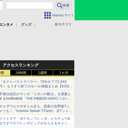
Impress サイト
全カテゴリ
エンタメ
グッズ
アクセスランキング
時間
24時間
1週間
1カ月
「オクトパストラベラー」70%オフで1,643
円！ もうすぐ終了のセール情報まとめ【8月8日
更新】
手塚治虫氏のマンガ「リボンの騎士」を原案と
ニンテンドーeショップでは「大神 絶景版」が
するNetflix映画「THE RIBBON HERO リボンヒ
67%オフで990円
ーロー」本日配信開始
そらザウルスやギャルきち、団長の吉野家Tシ
ャツも！「hololive Splash T-Party!」全Tシャツ
ラインナップ公開＆オンライン販売開始
ファミマで「ポケモンフレンダ」ピカチュウ&
ゼラオラのフレンダピックがもらえるキャンペ
ーン開催！