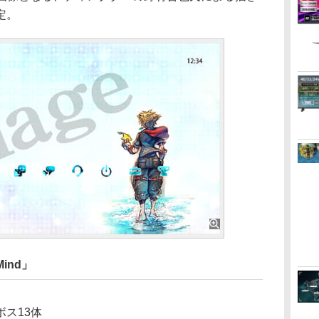
定。
Mind」
ス13体