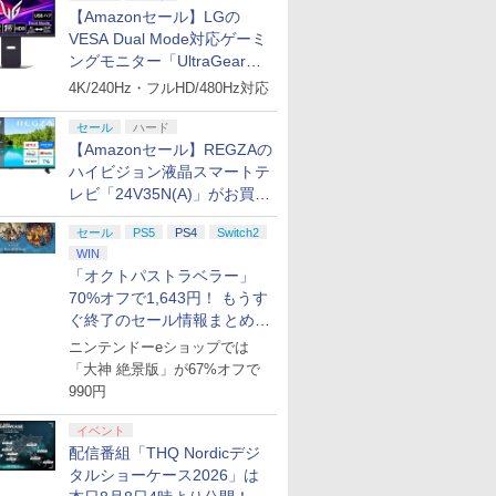
【Amazonセール】LGの
VESA Dual Mode対応ゲーミ
ングモニター「UltraGear
27G850A-B」がお買い得！
4K/240Hz・フルHD/480Hz対応
セール
ハード
【Amazonセール】REGZAの
ハイビジョン液晶スマートテ
レビ「24V35N(A)」がお買い
得！
セール
PS5
PS4
Switch2
WIN
「オクトパストラベラー」
70%オフで1,643円！ もうす
ぐ終了のセール情報まとめ
【8月8日更新】
ニンテンドーeショップでは
「大神 絶景版」が67%オフで
990円
イベント
配信番組「THQ Nordicデジ
タルショーケース2026」は