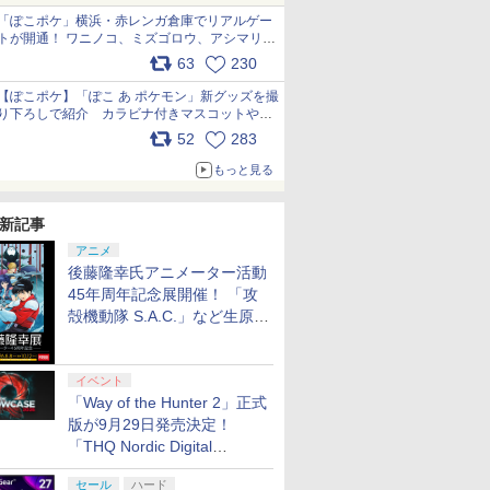
「ぽこポケ」横浜・赤レンガ倉庫でリアルゲー
トが開通！ ワニノコ、ミズゴロウ、アシマリ登
場シーンをレポート pic.x.com/LDgEByVl6D
63
230
【ぽこポケ】「ぽこ あ ポケモン」新グッズを撮
り下ろしで紹介 カラビナ付きマスコットやス
クエアポーチが仲間入り
52
283
pic.x.com/XmVAgBxaW5
もっと見る
新記事
アニメ
後藤隆幸氏アニメーター活動
45年周年記念展開催！ 「攻
殻機動隊 S.A.C.」など生原
画、総作画監督修正が展示
イベント
「Way of the Hunter 2」正式
版が9月29日発売決定！
「THQ Nordic Digital
Showcase 2026」まとめ
セール
ハード