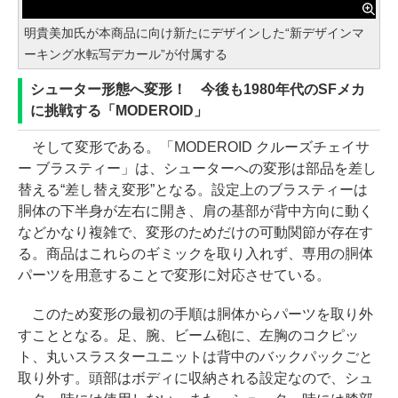
明貴美加氏が本商品に向け新たにデザインした“新デザインマ
ーキング水転写デカール”が付属する
シューター形態へ変形！ 今後も1980年代のSFメカ
に挑戦する「MODEROID」
そして変形である。「MODEROID クルーズチェイサ
ー ブラスティー」は、シューターへの変形は部品を差し
替える“差し替え変形”となる。設定上のブラスティーは
胴体の下半身が左右に開き、肩の基部が背中方向に動く
などかなり複雑で、変形のためだけの可動関節が存在す
る。商品はこれらのギミックを取り入れず、専用の胴体
パーツを用意することで変形に対応させている。
このため変形の最初の手順は胴体からパーツを取り外
すこととなる。足、腕、ビーム砲に、左胸のコクピッ
ト、丸いスラスターユニットは背中のバックパックごと
取り外す。頭部はボディに収納される設定なので、シュ