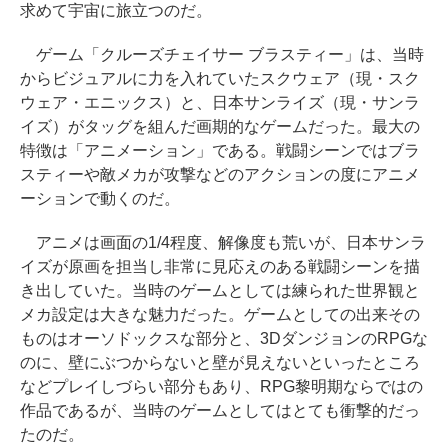
求めて宇宙に旅立つのだ。
ゲーム「クルーズチェイサー ブラスティー」は、当時
からビジュアルに力を入れていたスクウェア（現・スク
ウェア・エニックス）と、日本サンライズ（現・サンラ
イズ）がタッグを組んだ画期的なゲームだった。最大の
特徴は「アニメーション」である。戦闘シーンではブラ
スティーや敵メカが攻撃などのアクションの度にアニメ
ーションで動くのだ。
アニメは画面の1/4程度、解像度も荒いが、日本サンラ
イズが原画を担当し非常に見応えのある戦闘シーンを描
き出していた。当時のゲームとしては練られた世界観と
メカ設定は大きな魅力だった。ゲームとしての出来その
ものはオーソドックスな部分と、3DダンジョンのRPGな
のに、壁にぶつからないと壁が見えないといったところ
などプレイしづらい部分もあり、RPG黎明期ならではの
作品であるが、当時のゲームとしてはとても衝撃的だっ
たのだ。