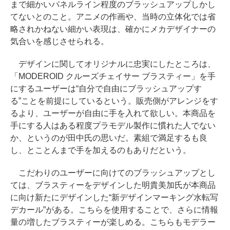
まで細かいパネルライン程度のブラッシュアップしかし
てないとのこと。アニメの作画や、当時の立体化では省
略されかねない細かい表現は、確かにメカデザイナーの
気合いを感じさせられる。
デザインに関してオリジナルに忠実にしたところは、
「MODEROID クルーズチェイサー ブラスティー」を手
にするユーザーは“自分で自由にブラッシュアップす
る”ことを前提にしているという。販売側がアレンジをす
るより、ユーザーが自由に手を入れて欲しい。本商品を
手にする人はある程度プラモデル製作に慣れた人でない
か、というのが田中氏の思いだ。素組で満足するも良
し、とことんまで手を加えるのもありだという。
こだわりのユーザーに向けてのブラッシュアップとし
ては、ブラスティーをデザインした明貴美加氏が本商品
に向け新たにデザインした“新デザインマーキング水転写
デカール”がある。こちらを使用することで、さらに情報
量の増したブラスティーが楽しめる。こちらもモデラー