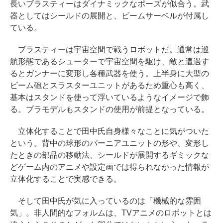
長いブラスティーはダイナミックなポーズが似合う。武
器としてはシールドの展開と、ビームサーベルが付属し
ている。
ブラスティーは宇宙空間で戦うロボットだ。通常は巡
航形態であるシューターで宇宙空間を駆け、敵と遭遇す
るとガンナーに変形し各種武器を使う。上半身に大型の
ビーム砲とスラスターユニットがあるため重心も高く、
基本はスタンドを使って浮いているようなイメージで飾
る。プラモデルもスタンドの使用が前提となっている。
立体化することで田中氏自身様々なことに気がついた
という。背中の球形のバーニアユニットの形や、変形し
たときの部品の移動法、シールドが展開するギミックな
どゲーム内のアニメや設定画では得られなかった情報が
立体化することで実感できる。
そして田中氏が気に入っているのは「機械的な雰囲
気」。非人間的なフォルムは、TVアニメのロボットとは