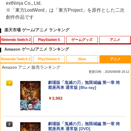
extNinja Co., Ltd.
※「東方LostWord」は「東方Project」を原作とした二次
創作作品です
楽天市場 ゲーム/アニメ ランキング
Nintendo Switch 2
PlayStation 5
ゲームグッズ
アニメ
Amazon ゲーム/アニメ ランキング
Nintendo Switch 2
PlayStation 5
Xbox
アニメ
【特典】ファイナルファンタジー レゾナ
PRO FREAK V2 Cheeky (通常版) モデ
アニプレックス ブルーレイディスク
1
1
1
Amazon アニメ 販売ランキング
ンス Switch2版(【初回封入特典】魔導
ル プロフリーク PS5 PS4 NS proチーキ
劇場版「鬼滅の刃」無限列車編 通常版
更新日時：2026/08/08 18:12
船＆かけだし騎士の応援パック・かけだ
ー 凹型 FPS 無段階高さ調節 profreek バ
し騎士のスタートダッシュパック)
ージョン2 PS4 PS5 nintendo switch プ
￥4,400
スプラトゥーン レイダース|オンライン
PlayStation 5 デジタル・エディション
【純正品】Xbox ワイヤレス コントロー
劇場版「鬼滅の刃」無限城編 第一章 猗
ロコン対応【定形外郵便のみ送料無料】
1
1
1
1
コード版
日本語専用 Console Language: Japan
ラー + USB-C® ケーブル
窩座再来 通常版 [Blu-ray]
Playstation 5特許取得済み日本製しまリ
￥6,910
ese only (CFI-2200B01)
ス堂
￥5,832
￥8,300
￥3,982
￥55,000
￥1,999
【送料無料】劇場版「鬼滅の刃」無限城
2
編 第一章 猗窩座再来(通常版)【Blu-ra
【特典】僕のヒーローアカデミア All's J
2
y】/アニメーション[Blu-ray]【返品種別
ustice(【早期購入封入特典】DLコード)
A】
【純正品】Xbox ワイヤレス コントロー
2
スプラトゥーン レイダース -Switch2
劇場版「鬼滅の刃」無限城編 第一章 猗
Beast of Reincarnation -PS5 【特典】
ラー (ロボット ホワイト)
2
2
送料無料Battlefield™ 6（バトルフィー
2
￥7,128
2
窩座再来 通常版 [DVD]
プロダクトコード 封入
ルド6） 【予約特典】DLC「トゥームス
￥4,400