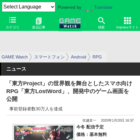
Powered by
Translate
カテゴリ
過去記事
検索
Impressサイト
GAME Watch
スマートフォン
Android
RPG
ニュース
「東方Project」の世界観を舞台としたスマホ向け
RPG「東方LostWord」、開発中のゲーム画面を
公開
事前登録者数30万人を達成
吹越友一
2020年1月20日 16:37
今冬 配信予定
価格：基本無料