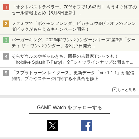
「オクトパストラベラー」70%オフで1,643円！ もうすぐ終了の
セール情報まとめ【8月8日更新】
ニンテンドーeショップでは「大神 絶景版」が67%オフで990円
ファミマで「ポケモンフレンダ」ピカチュウ&ゼラオラのフレン
ダピックがもらえるキャンペーン開催！
バーガーキング、2026年“ワンパウンダーシリーズ”第3弾「ダー
ティ ザ・ワンパウンダー」を8月7日発売
「特製ガーリックマヨソース」を使用した超大型チーズバーガー
そらザウルスやギャルきち、団長の吉野家Tシャツも！
「hololive Splash T-Party!」全Tシャツラインナップ公開＆オン
ライン販売開始
「スプラトゥーン レイダース」更新データ「Ver.1.1.1」が配信
開始。ブキやステージに関する不具合を修正
もっと見る
GAME Watch をフォローする