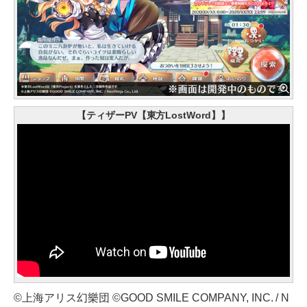
【ティザーPV【東方LostWord】】
©上海アリス幻樂団 ©GOOD SMILE COMPANY, INC. / N