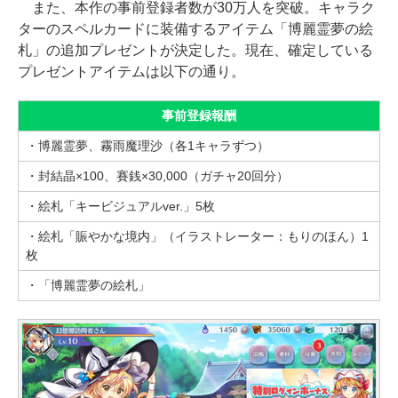
また、本作の事前登録者数が30万人を突破。キャラク
ターのスペルカードに装備するアイテム「博麗霊夢の絵
札」の追加プレゼントが決定した。現在、確定している
プレゼントアイテムは以下の通り。
事前登録報酬
・博麗霊夢、霧雨魔理沙（各1キャラずつ）
・封結晶×100、賽銭×30,000（ガチャ20回分）
・絵札「キービジュアルver.」5枚
・絵札「賑やかな境内」（イラストレーター：もりのほん）1
枚
・「博麗霊夢の絵札」