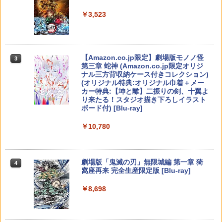
￥6,446
トーンパック」 同梱 オリジナルBOX入
￥7,681
￥3,523
り ＆ 記念カード & LEDライト 同梱 - PS
￥7,286
5 B0FKN6ZL1H
【特典あり楽天1位】Switch2 ケース キ
天使のたまご 4Kリマスター【Blu-ray】
3
3
￥3,280
ャリングケース ハードケース EVAハー
[ 押井守 ]
【純正品】Xbox ワイヤレス コントロー
3
ドシェル 10ゲームカードスロット switc
ラー (カーボンブラック)
Nintendo Switch 2(日本語・国内専用)
【Amazon.co.jp限定】劇場版モノノ怪
【純正品】ディスクドライブ(CFI-ZDD1
3
3
h2 収納 Joy-Con収納対応 Nintendo Sw
3
￥4,648
第三章 蛇神 (Amazon.co.jp限定オリジ
J) PlayStation 5
itch2専用 撥水 ブラック/ホワイト
￥8,020
ナル三方背収納ケース付きコレクション)
￥55,491
【ポイント5倍】PS5 Slim スタンド 新型
3
(オリジナル特典:オリジナル巾着＋メー
￥11,980
縦置き 冷却ファン スタンド 冷却パッド
￥2,000
カー特典:【坤と離】二振りの剣、十翼よ
縦置き 垂直 充電器 USB 静音 リモコン
り来たる！スタジオ描き下ろしイラスト
収納 充電LEDランプ 充電指示ランプ付
劇場版 カードキャプターさくら 封印さ
【純正品】Xbox 充電式バッテリー + US
4
4
ボード付) [Blu-ray]
滑り止め 冷却台 2台同時充電
れたカード【Blu-ray】 [ 丹下桜 ]
B-C ケーブル
【純正品】DualSense ワイヤレスコン
ゼルダの伝説 ティアーズ オブ ザ キン
ニンテンドープリペイド番号 9000円|オ
4
4
4
￥10,780
￥3,600
トローラー ミッドナイト ブラック(CFI-
グダム Nintendo Switch 2 Edition
￥4,884
ンラインコード版
￥2,618
ZCT2J01)
￥7,893
￥9,000
￥10,737
劇場版「鬼滅の刃」無限城編 第一章 猗
4
【中古】龍が如く 極3 ／ 龍が如く3外伝
4
窩座再来 完全生産限定版 [Blu-ray]
Dark Tiesソフト:プレイステーション5
劇場版 カードキャプターさくら【Blu-ra
【国内正規品】Thrustmaster スラスト
5
5
ソフト／アクション・ゲーム
y】 [ 丹下桜 ]
マスター TH8S シフター - PC、PS4、P
ニンテンドープリペイド番号 5000円|オ
5
￥8,698
【楽天ブックス限定特典】スーパーマリ
【純正品】DualSense ワイヤレスコン
S5、PS5 Pro、Xbox One、Xbox Serie
ンラインコード版
5
5
オブラザーズ ワンダー Nintendo Switc
￥4,150
トローラー(CFI-ZCT2J)
s X|S 対応の高精度 H パターン シフター
￥4,884
h 2 Edition ＋ みんなでリンリンパーク
￥5,000
(「スーパーマリオ」ステッカー2種)
￥10,737
￥14,141