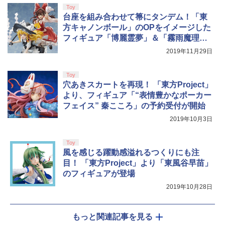
Toy
台座を組み合わせて箒にタンデム！「東
方キャノンボール」のOPをイメージした
フィギュア「博麗霊夢」＆「霧雨魔理
沙」予約受付開始
2019年11月29日
Toy
穴あきスカートを再現！ 「東方Project」
より、フィギュア「“表情豊かなポーカー
フェイス” 秦こころ」の予約受付が開始
2019年10月3日
Toy
風を感じる躍動感溢れるつくりにも注
目！ 「東方Project」より「東風谷早苗」
のフィギュアが登場
2019年10月28日
もっと関連記事を見る