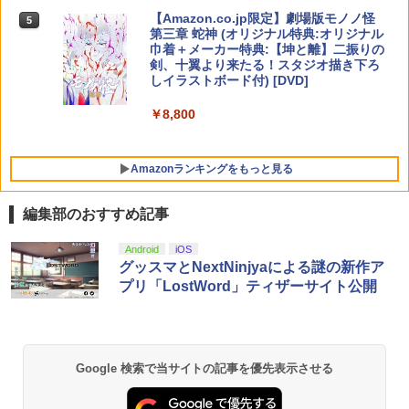
【Amazon.co.jp限定】劇場版モノノ怪
5
￥7,577
【特典】SILENT HILL: Townfall(【早期
5
第三章 蛇神 (オリジナル特典:オリジナル
購入封入特典】DLCチラシ)
巾着＋メーカー特典:【坤と離】二振りの
剣、十翼より来たる！スタジオ描き下ろ
￥6,507
しイラストボード付) [DVD]
￥8,800
Amazonランキングをもっと見る
編集部のおすすめ記事
Android
iOS
グッスマとNextNinjyaによる謎の新作ア
プリ「LostWord」ティザーサイト公開
Google 検索で当サイトの記事を優先表示させる