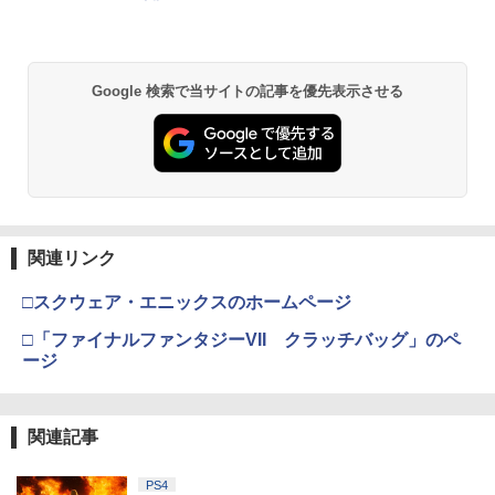
￥55,000
【送料無料】劇場版「鬼滅の刃」無限城
2
編 第一章 猗窩座再来(通常版)【Blu-ra
y】/アニメーション[Blu-ray]【返品種別
A】
【純正品】Xbox ワイヤレス コントロー
2
スプラトゥーン レイダース -Switch2
劇場版「鬼滅の刃」無限城編 第一章 猗
Beast of Reincarnation -PS5 【特典】
ラー (ロボット ホワイト)
2
2
2
Google 検索で当サイトの記事を優先表示させる
窩座再来 通常版 [DVD]
プロダクトコード 封入
￥4,400
￥6,447
￥7,681
￥3,523
￥7,286
劇場版 転生したらスライムだった件 蒼
3
海の涙編 (Blu-ray通常版)【Blu-ray】 [
【純正品】Xbox ワイヤレス コントロー
3
岡咲美保 ]
ラー (カーボンブラック)
Nintendo Switch 2(日本語・国内専用)
【Amazon.co.jp限定】劇場版モノノ怪
【純正品】ディスクドライブ(CFI-ZDD1
3
3
3
第三章 蛇神 (Amazon.co.jp限定オリジ
J) PlayStation 5
関連リンク
￥4,976
￥8,020
ナル三方背収納ケース付きコレクション)
￥55,491
(オリジナル特典:オリジナル巾着＋メー
￥11,849
□スクウェア・エニックスのホームページ
カー特典:【坤と離】二振りの剣、十翼よ
り来たる！スタジオ描き下ろしイラスト
□「ファイナルファンタジーVII クラッチバッグ」のペ
ルパン三世 VS 名探偵コナン【Blu-ray】
【純正品】Xbox 充電式バッテリー + US
4
4
ボード付) [Blu-ray]
ージ
[ 栗田貫一 ]
B-C ケーブル
【純正品】DualSense ワイヤレスコン
ニンテンドープリペイド番号 9000円|オ
4
4
￥10,780
トローラー ミッドナイト ブラック(CFI-
ンラインコード版
￥5,104
￥2,618
ZCT2J01)
関連記事
￥9,000
￥10,737
劇場版「鬼滅の刃」無限城編 第一章 猗
4
PS4
窩座再来 完全生産限定版 [Blu-ray]