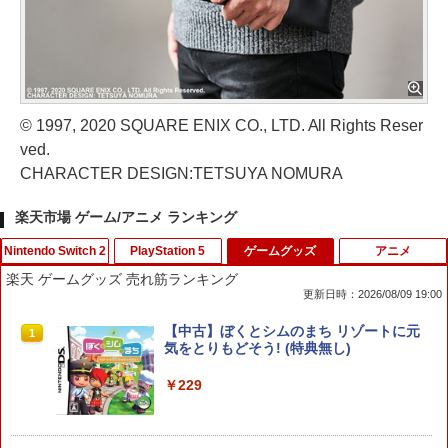
© 1997, 2020 SQUARE ENIX CO., LTD. All Rights Reser
ved.
CHARACTER DESIGN:TETSUYA NOMURA
楽天市場 ゲーム/アニメ ランキング
Nintendo Switch 2
PlayStation 5
ゲームグッズ
アニメ
楽天 ゲームグッズ 売れ筋ランキング
更新日時：2026/08/09 19:00
【楽天ブックス限定特典】ドンキーコン
【中古】PS5ドラゴンクエストVII Rei
【中古】ぼくとシムのまち リゾートに元
1
1
1
グ バナンザ(「スーパーマリオ」ステッ
magined
気をとりもどそう! (特典無し)
カー2種)
￥4,518
￥229
￥7,902