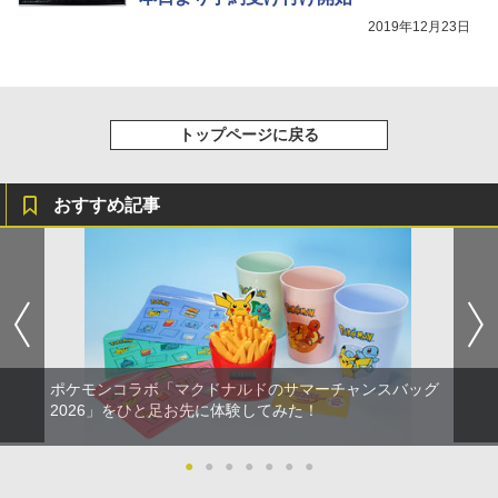
2019年12月23日
トップページに戻る
おすすめ記事
ポケモンコラボ「マクドナルドのサマーチャンスバッグ
2026」をひと足お先に体験してみた！
●
●
●
●
●
●
●