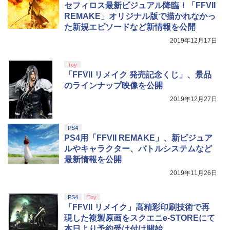
【中古】【Blu−ray】交響詩篇エウレカ
【国内正規品】Thrustmaster スラスト
5
5
セフィロス最新ビジュアル降臨！「FFVII
セブン Blu−ray BOX 1 初回限定生
マスター TH8S シフター - PC、PS4、P
ニンテンドープリペイド番号 5000円|オ
5
￥8,698
REMAKE」オリジナル版で描かれなかっ
産 ブックレット付 / 京田知己【監督】
【純正品】DualSense ワイヤレスコン
S5、PS5 Pro、Xbox One、Xbox Serie
ンラインコード版
5
た新規エピソードなど新情報を公開
トローラー(CFI-ZCT2J)
s X|S 対応の高精度 H パターン シフター
￥5,423
￥5,000
2019年12月17日
￥10,737
￥14,141
『映画 ラブライブ！蓮ノ空女学院スクー
5
Toy
ルアイドルクラブ Bloom Garden Part
「FFVII リメイク 発売記念くじ」、景品
y』Blu-ray（特装限定版）
のラインナップ映像を公開
￥8,589
2019年12月27日
PS4
PS4用「FFVII REMAKE」、新ビジュア
ルやキャラクター、バトルシステムなど
最新情報を公開
2019年11月26日
PS4
Toy
「FFVII リメイク」高精彩印刷技術で再
現した複製原画をスクエニe-STOREにて
本日より予約受け付け開始