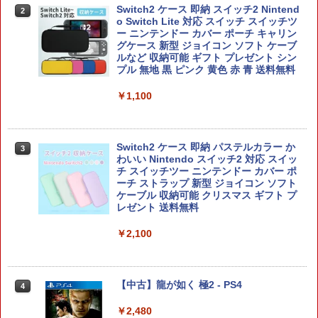
Switch2 ケース 即納 スイッチ2 Nintend
2
がんばれゴエモン大集合！ PS5版
[Switch 2] マリオテニス フィーバー
2
2
o Switch Lite 対応 スイッチ スイッチツ
（ダウンロード版） ※6,400ポイント
ー ニンテンドー カバー ポーチ キャリン
までご利用可 ■
￥4,890
グケース 新型 ジョイコン ソフト ケーブ
ルなど 収納可能 ギフト プレゼント シン
￥7,979
プル 無地 黒 ピンク 黄色 赤 青 送料無料
￥1,100
[メール便OK]【新品】【PS5】紅の錬金
3
【特典】ほの暮しの庭 switch2版(【初
3
術士と白の守護者 〜レスレリアーナのア
回外付特典】切り取れるクリアカード)
トリエ〜 [PS5版][在庫品]
Switch2 ケース 即納 パステルカラー か
3
￥8,118
わいい Nintendo スイッチ2 対応 スイッ
￥4,940
チ スイッチツー ニンテンドー カバー ポ
ーチ ストラップ 新型 ジョイコン ソフト
ケーブル 収納可能 クリスマス ギフト プ
レゼント 送料無料
【8/11まで！抽選で最大全額ポイントバ
amiibo すりみ連合セット[フウカ【レイ
4
4
ック】 【日本語説明書付き】 Brook Wi
ダース】/ウツホ【レイダース】/マンタ
￥2,100
ngman NS ウィングマン NS Lite コンバ
ロー【レイダース】]（スプラトゥーンシ
ーター コントローラー 変換アダプター
リーズ）
PS5 XBOX Elite コントローラー用 Swit
ch PC X-input 対応 正規輸入品
￥8,137
【中古】龍が如く 極2 - PS4
4
￥4,980
￥2,480