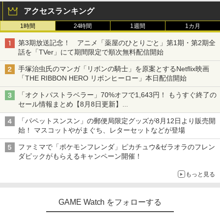
アクセスランキング
1時間
24時間
1週間
1カ月
第3期放送記念！ アニメ「薬屋のひとりごと」第1期・第2期全
話を「TVer」にて期間限定で順次無料配信開始
手塚治虫氏のマンガ「リボンの騎士」を原案とするNetflix映画
「THE RIBBON HERO リボンヒーロー」本日配信開始
「オクトパストラベラー」70%オフで1,643円！ もうすぐ終了の
セール情報まとめ【8月8日更新】
ニンテンドーeショップでは「大神 絶景版」が67%オフで990円
「パペットスンスン」の郵便局限定グッズが8月12日より販売開
始！ マスコットやがまぐち、レターセットなどが登場
ファミマで「ポケモンフレンダ」ピカチュウ&ゼラオラのフレン
ダピックがもらえるキャンペーン開催！
もっと見る
GAME Watch をフォローする