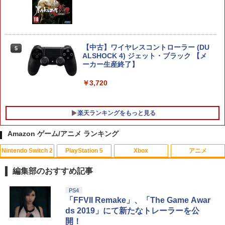
【特典】進撃の巨人3 Switch2版(【早
5
期購入封入特典】DLC)
【特典】Starsand Island（スターサン
5
ド・アイランド） PS5版(【初回同梱特
￥8,518
典】DLCチラシ【白いスポーツカー】)
【中古】ワイヤレスコントローラー (DU
5
ALSHOCK 4) ジェット・ブラック 【メ
￥5,965
ーカー生産終了】
￥3,720
楽天ランキングをもっと見る
Amazon ゲーム/アニメ ランキング
Nintendo Switch 2
PlayStation 5
Xbox
アニメ
デザート・ローズ 砂の薔薇 雪の黙示録
1
【Blu-ray】 [ 新谷かおる ]
編集部のおすすめ記事
￥3,573
スプラトゥーン レイダース|オンライン
PlayStation 5 デジタル・エディション
【純正品】Xbox ワイヤレス コントロー
劇場版「鬼滅の刃」無限城編 第一章 猗
PS4
1
1
1
1
コード版
日本語専用 Console Language: Japan
ラー + USB-C® ケーブル
窩座再来 通常版 [Blu-ray]
「FFVII Remake」、「The Game Awar
ese only (CFI-2200B01)
ds 2019」にて新たなトレーラーを公
￥5,832
￥8,300
￥3,982
開！