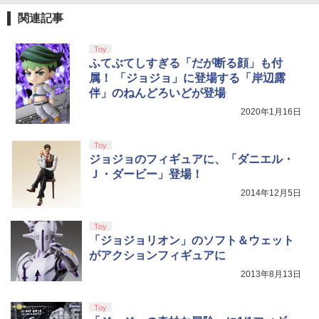
【特典】ファイナルファンタジー レゾナ
ZCT2J01)
5
ンス Switch2版(【初回封入特典】魔導
関連記事
￥9,000
船＆かけだし騎士の応援パック・かけだ
【特典】鬼武者 Way of the Sword(【初
5
￥10,737
し騎士のスタートダッシュパック)
劇場版「鬼滅の刃」無限城編 第一章 猗
回購入封入特典】プロダクトコード)
4
Toy
窩座再来 完全生産限定版 [Blu-ray]
【国内正規品】Thrustmaster スラスト
5
ふてぶてしすぎる「だが断る顔」も付
￥6,910
￥7,641
マスター TH8S シフター - PC、PS4、P
ニンテンドープリペイド番号 5000円|オ
5
￥8,698
属！ 「ジョジョ」に登場する「岸辺露
【純正品】DualSense ワイヤレスコン
S5、PS5 Pro、Xbox One、Xbox Serie
ンラインコード版
5
伴」のねんどろいどが登場
トローラー(CFI-ZCT2J)
s X|S 対応の高精度 H パターン シフター
￥5,000
2020年1月16日
￥10,737
￥14,141
『映画 ラブライブ！蓮ノ空女学院スクー
5
Toy
ルアイドルクラブ Bloom Garden Part
ジョジョのフィギュアに、「ダニエル・
y』Blu-ray（特装限定版）
Ｊ・ダービー」登場！
￥8,589
2014年12月5日
Toy
「ジョジョリオン」のソフト＆ウェット
がアクションフィギュアに
2013年8月13日
Toy