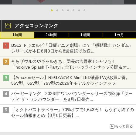
●
●
●
●
●
●
●
アクセスランキング
1時間
24時間
1週間
1カ月
BS12 トゥエルビ「日曜アニメ劇場」にて「機動戦士ガンダム」
シリーズが本日8月9日から8週連続で放送
初回は「機動戦士ガンダム【HDリマスター版】」
そらザウルスやギャルきち、団長の吉野家Tシャツも！
「hololive Splash T-Party!」全Tシャツラインナップ公開＆オン
ライン販売開始
【Amazonセール】REGZAの4K Mini LED液晶TVがお買い得。
55V型、65V型、75V型の2026年モデルがラインナップ
バーガーキング、2026年“ワンパウンダーシリーズ”第3弾「ダー
ティ ザ・ワンパウンダー」を8月7日発売
「特製ガーリックマヨソース」を使用した超大型チーズバーガー
「オクトパストラベラー」70%オフで1,643円！ もうすぐ終了の
セール情報まとめ【8月8日更新】
ニンテンドーeショップでは「大神 絶景版」が67%オフで990円
もっと見る