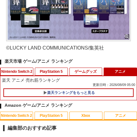
©LUCKY LAND COMMUNICATIONS/集英社
楽天市場 ゲーム/アニメ ランキング
Nintendo Switch 2
PlayStation 5
ゲームグッズ
アニメ
楽天 アニメ 売れ筋ランキング
更新日時：2026/08/09 05:00
楽天ランキングをもっと見る
【中古】Switch2 たまごっちのプチプチ
アンサー PS5コントローラ用 プレイアッ
【中古】ぷよぷよ通 決定盤
1
1
1
おみせっち おまちど−さま！ Nintend
プボタンセット(ブラック)(ANS-PSV003
Amazon ゲーム/アニメ ランキング
o Switch2 Edition (ニンテンドース
BK) 取り寄せ商品【期間数量限定】
￥358
イッチ2)
Nintendo Switch 2
PlayStation 5
Xbox
アニメ
￥1,049
￥4,744
編集部のおすすめ記事
【中古】アイドルマスター アニメ & G4
2