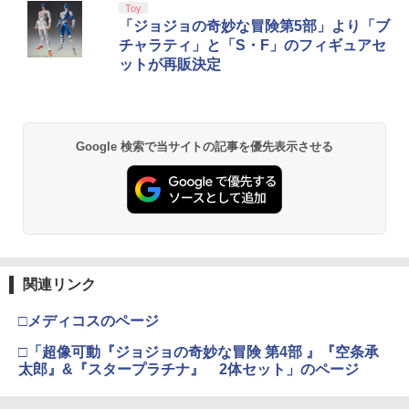
U!パック VOL.8
【8/4-11 当店P5倍!&マラソン!】PS5 縦
スプラトゥーン レイダース|オンライン
PlayStation 5 デジタル・エディション
【純正品】Xbox ワイヤレス コントロー
劇場版「鬼滅の刃」無限城編 第一章 猗
Toy
2
1
1
1
1
[Switch 2] Star Fox (スターフォックス)
置き スタンド 転倒防止 地震対策 傷付き
コード版
日本語専用 Console Language: Japan
ラー + USB-C® ケーブル
窩座再来 通常版 [Blu-ray]
「ジョジョの奇妙な冒険第5部」より「ブ
2
￥410
（ダウンロード版）※4,000ポイントま
防止 放熱改善 簡単取り付け Ps5 Slim/P
ese only (CFI-2200B01)
チャラティ」と「S・F」のフィギュアセ
でご利用可 ■
s5 Pro/Ps5 対応 プレイステーション5 P
￥5,832
￥8,300
￥3,982
ットが再販決定
layStation 5
￥55,000
￥5,480
￥1,698
【中古】グランツーリスモ4
3
【純正品】Xbox ワイヤレス コントロー
2
スプラトゥーン レイダース -Switch2
劇場版「鬼滅の刃」無限城編 第一章 猗
Beast of Reincarnation -PS5 【特典】
ラー (ロボット ホワイト)
2
2
2
Google 検索で当サイトの記事を優先表示させる
￥470
窩座再来 通常版 [DVD]
【中古】Switch2 ドンキーコング バナ
プロダクトコード 封入
3
ンザ (ニンテンドースイッチ2)
アストロボット
￥6,449
3
￥7,681
￥3,523
￥7,286
￥6,213
￥4,968
【中古】I.Q FINAL
4
【純正品】Xbox ワイヤレス コントロー
3
￥476
ラー (カーボンブラック)
Nintendo Switch 2(日本語・国内専用)
【Amazon.co.jp限定】劇場版モノノ怪
【純正品】ディスクドライブ(CFI-ZDD1
3
3
3
第三章 蛇神 (Amazon.co.jp限定オリジ
スプラトゥーン レイダース
J) PlayStation 5
関連リンク
4
￥8,020
ナル三方背収納ケース付きコレクション)
【楽天ブックス限定特典+特典】空の軌
￥55,491
4
(オリジナル特典:オリジナル巾着＋メー
跡 the 2nd PS5版(DLCチラシ：NEOブ
￥6,507
￥11,980
□メディコスのページ
カー特典:【坤と離】二振りの剣、十翼よ
レイサー・アガット+【早期購入外付特
り来たる！スタジオ描き下ろしイラスト
典】DLCチラシ)
【中古】エースコンバット04 シャッター
5
□「超像可動『ジョジョの奇妙な冒険 第4部 』『空条承
【純正品】Xbox 充電式バッテリー + US
4
ボード付) [Blu-ray]
ドスカイ
太郎』&『スタープラチナ』 2体セット」のページ
B-C ケーブル
￥7,480
【純正品】DualSense ワイヤレスコン
ニンテンドープリペイド番号 9000円|オ
4
4
￥10,780
￥592
トローラー ミッドナイト ブラック(CFI-
ンラインコード版
￥2,618