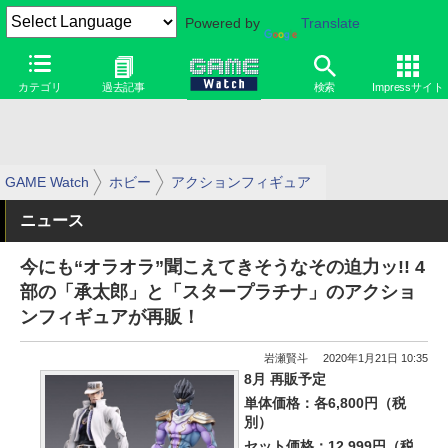
Powered by
Translate
カテゴリ
過去記事
検索
Impressサイト
GAME Watch
ホビー
アクションフィギュア
ニュース
今にも“オラオラ”聞こえてきそうなその迫力ッ!! 4
部の「承太郎」と「スタープラチナ」のアクショ
ンフィギュアが再販！
岩瀬賢斗
2020年1月21日 10:35
8月 再販予定
単体価格：各6,800円（税
別）
セット価格：12,999円（税