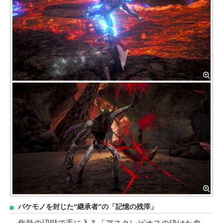
バケモノを封じた“継承者”の「記憶の残滓」