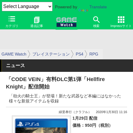
Powered by
Translate
カテゴリ
過去記事
検索
Impressサイト
GAME Watch
プレイステーション
PS4
RPG
ニュース
「CODE VEIN」有料DLC第1弾「Hellfire
Knight」配信開始
「劫火の騎士王」が登場！新たな武器など本編にはなかった
様々な新規アイテムを収録
緑里孝行（クラフル）
2020年1月30日 11:16
1月29日 配信
価格：950円（税別）