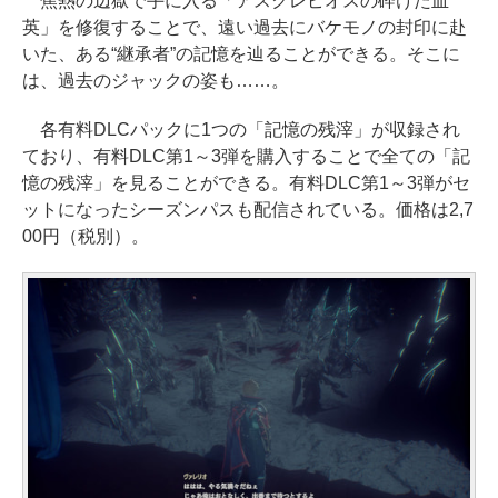
焦熱の辺獄で手に入る「アスクレピオスの砕けた血
英」を修復することで、遠い過去にバケモノの封印に赴
いた、ある“継承者”の記憶を辿ることができる。そこに
は、過去のジャックの姿も……。
各有料DLCパックに1つの「記憶の残滓」が収録され
ており、有料DLC第1～3弾を購入することで全ての「記
憶の残滓」を見ることができる。有料DLC第1～3弾がセ
ットになったシーズンパスも配信されている。価格は2,7
00円（税別）。