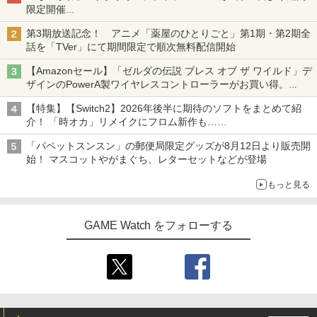
限定開催
オリジナルの湯呑みや寿司皿が景品に登場！
第3期放送記念！ アニメ「薬屋のひとりごと」第1期・第2期全
話を「TVer」にて期間限定で順次無料配信開始
【Amazonセール】「ゼルダの伝説 ブレス オブ ザ ワイルド」デ
ザインのPowerA製ワイヤレスコントローラーがお買い得。
Switch2でも使用可能
【特集】【Switch2】2026年後半に期待のソフトをまとめて紹
介！ 「時オカ」リメイクにフロム新作も……
「パペットスンスン」の郵便局限定グッズが8月12日より販売開
始！ マスコットやがまぐち、レターセットなどが登場
もっと見る
GAME Watch をフォローする