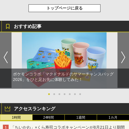
トップページに戻る
おすすめ記事
ポケモンコラボ「マクドナルドのサマーチャンスバッグ
2026」をひと足お先に体験してみた！
●
●
●
●
●
●
●
アクセスランキング
1時間
24時間
1週間
1カ月
「ちいかわ」×くら寿司コラボキャンペーンが8月21日より期間